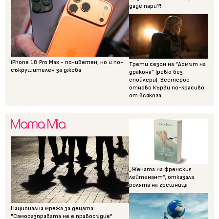
даде пари?!
iPhone 18 Pro Max - по-цветен, но и по-
Трети сезон на “Домът на
съкрушителен за джоба
дракона” (ревю без
спойлери): Вестерос
отново кърви по-красиво
от всякога
„Жената на френския
лейтенант“, отказала
ролята на грешница
Национална мрежа за децата:
"Саморазправата не е правосъдие"