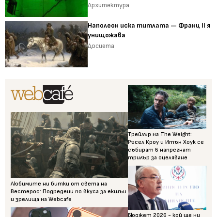
Архитектура
Наполеон иска титлата — Франц II я
унищожава
Досиета
Трейлър на The Weight:
Ръсел Кроу и Итън Хоук се
събират в напрегнат
трилър за оцеляване
Любимите ни битки от света на
Вестерос: Подредени по вкуса за екшън
и зрелища на Webcafe
Бюджет 2026 - кой ще ни