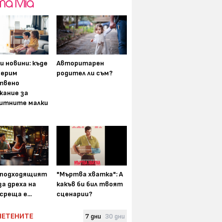
и новини: къде
Авторитарен
мерим
родител ли съм?
твено
жание за
итните малки
-подходящият
"Мъртва хватка": А
а дреха на
какъв би бил твоят
среща е...
сценарии?
ЧЕТЕНИТЕ
7 дни
30 дни