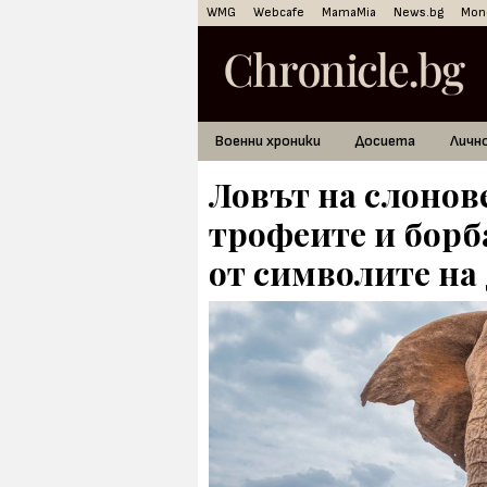
WMG
Webcafe
MamaMia
News.bg
Mon
Военни хроники
Досиета
Личн
Ловът на слонов
трофеите и борба
от символите на