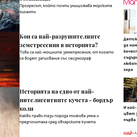
Прогресът, който почти унищожава морските
гиганти
Кои са най-разрушителните
Детск
земетресения в историята?
да на
качес
Това са най-мощните земетресения, от когато
съдър
се водят записвания със сеизмограф
любоп
хора
Историята на едно от най-
интелигентните кучета - бордър
коли
И най
цвят з
Какво прави тази порода толкова умна и
първа 
предпочитана сред овчарските кучета
НАЙ-