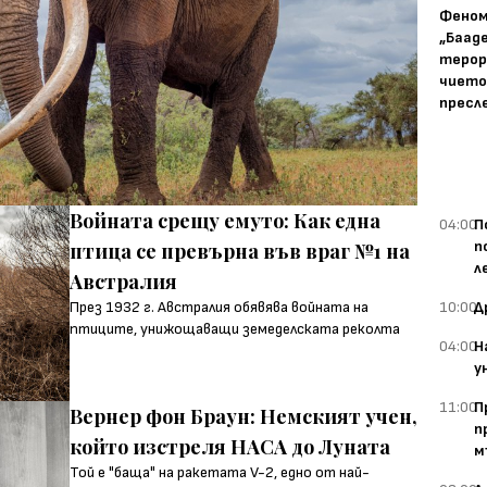
Фено
„Баад
терор
чието
пресл
Войната срещу емуто: Как една
04:00
П
п
птица се превърна във враг №1 на
л
Австралия
10:00
Д
През 1932 г. Австралия обявява войната на
птиците, унижощаващи земеделската реколта
04:00
Н
у
11:00
П
Вернер фон Браун: Немският учен,
п
който изстреля НАСА до Луната
м
Той е "баща" на ракетата V-2, едно от най-