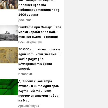
километра от Сеута:
Испания изселва
новопокръстените през
1609 година
Досиета
Битката при Самар: шепа
малки кораби спря най-
тежкия флот на Япония
Военни хроники
28 800 години на трона и
един истински Гилгамеш:
какво разказва
Шумерският царски
списък
Истории
Двайсет километра
тунели и нито един грам
плутоний: тайният
подземен атомен завод
на Мао
Архитектура