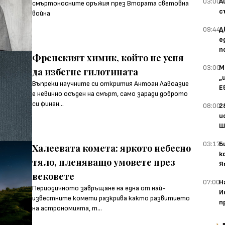
03:00
А
смъртоносните оръжия през Втората световна
с
война
09:44
Д
е
п
Френският химик, който не успя
03:00
М
да избегне гилотината
„
Въпреки научните си открития Антоан Лавоазие
Е
е невинно осъден на смърт, само заради доброто
си финан...
08:00
2
и
Ш
03:17
Б
Халеевата комета: яркото небесно
к
тяло, пленяващо умовете през
Я
вековете
07:00
Н
Периодичното завръщане на една от най-
И
известните комети разкрива както развитието
п
на астрономията, т...