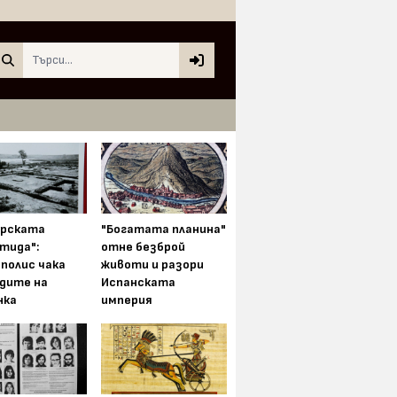
Search
арската
"Богатата планина"
тида":
отне безброй
полис чака
животи и разори
одите на
Испанската
нка
империя