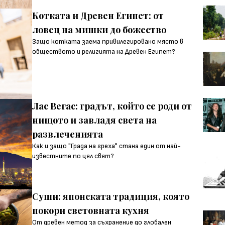
Котката и Древен Египет: от
ловец на мишки до божество
Защо котката заема привилегировано място в
обществото и религията на Древен Египет?
Лас Вегас: градът, който се роди от
нищото и завладя света на
развлеченията
Как и защо "Града на греха" стана един от най-
известните по цял свят?
Суши: японската традиция, която
покори световната кухня
От древен метод за съхранение до глобален