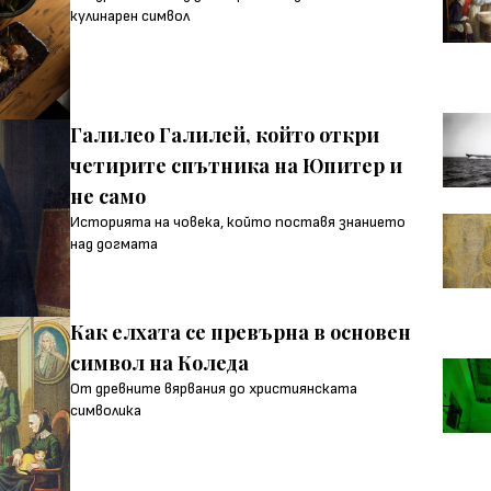
кулинарен символ
Галилео Галилей, който откри
четирите спътника на Юпитер и
не само
Историята на човекa, който поставя знанието
над догмата
Как елхата се превърна в основен
символ на Коледа
От древните вярвания до християнската
символика