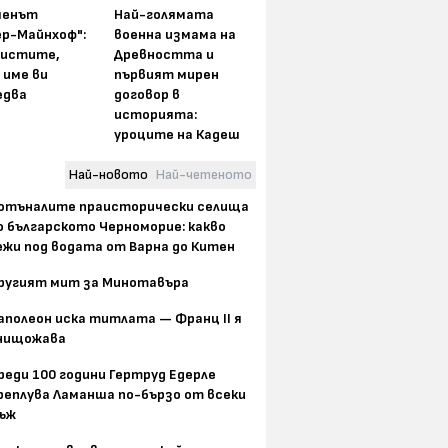
менът
Най-голямата
ер-Майнхоф":
военна измама на
истите,
Древността и
 име ви
първият мирен
едва
договор в
историята:
уроците на Кадеш
Най-новото
Най-четеното
отъналите праисторически селища
о българското Черноморие: какво
ежи под водата от Варна до Китен
ругият мит за Минотавъра
аполеон иска титлата — Франц II я
нищожава
реди 100 години Гертруд Едерле
реплува Ламанша по-бързо от всеки
ъж