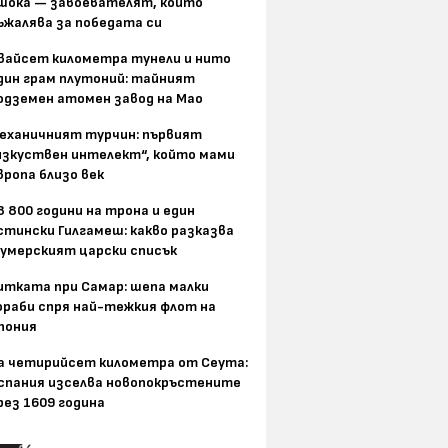
шока — завоевателят, който
ъжалява за победата си
вайсет километра тунели и нито
дин грам плутоний: тайният
одземен атомен завод на Мао
еханичният турчин: първият
изкуствен интелект“, който мами
вропа близо век
8 800 години на трона и един
стински Гилгамеш: какво разказва
умерският царски списък
итката при Самар: шепа малки
ораби спря най-тежкия флот на
пония
а четирийсет километра от Сеута:
спания изселва новопокръстените
рез 1609 година