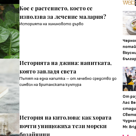
Кое е растението, което се
използва за лечение малария?
Историята на хининовото дърво
Черно
потай
вкусн
бълга
Историята на джина: напитката,
която завладя света
Пътят на една напитка – от лечебно средство до
символ на британската култура
От ра
Лас Ве
стади
Свето
История на китолова: как хората
Чудна
почти унищожиха тези морски
Mr. Bri
бозайници