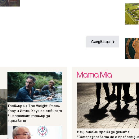
Следваща
Трейлър на The Weight: Ръсел
Кроу и Итън Хоук се събират
в напрегнат трилър за
оцеляване
Национална мрежа за децата:
"Саморазправата не е правосъди