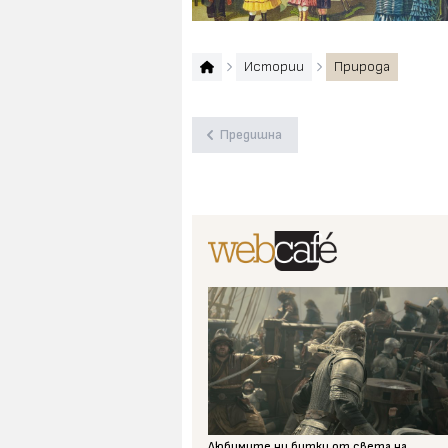
Истории
Природа
Предишна
Любимите ни битки от света на