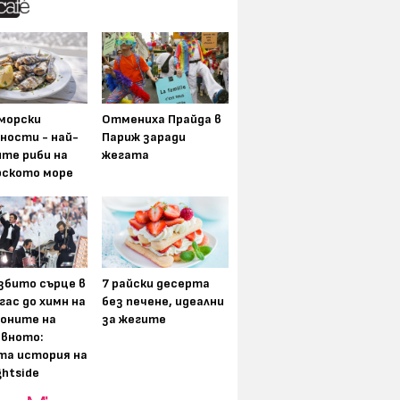
морски
Отмениха Прайда в
ности - най-
Париж заради
ите риби на
жегата
рското море
збито сърце в
7 райски десерта
гас до химн на
без печене, идеални
оните на
за жегите
вното:
та история на
ghtside