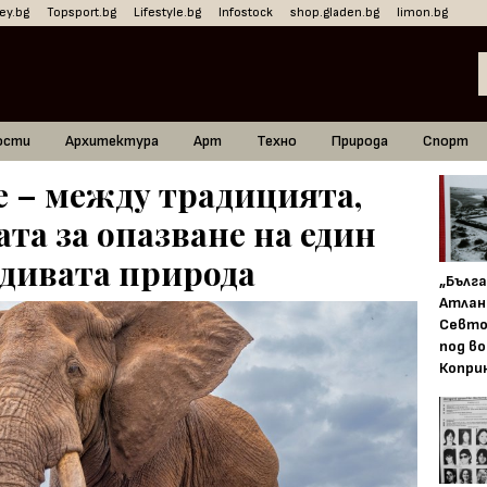
ey.bg
Topsport.bg
Lifestyle.bg
Infostock
shop.gladen.bg
limon.bg
ости
Архитектура
Арт
Техно
Природа
Спорт
е – между традицията,
та за опазване на един
 дивата природа
„Бълг
Атлан
Севто
под в
Копри