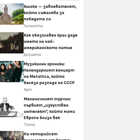
Ашока — завоевателят,
който съжалява за
победата си
Личности
Как обезглавен крал даде
името на най-
американското питие
Досиета
Музикални хроники:
Легендарният концерт
на Metallica, който
беляза разпада на СССР
Арт
Механичният турчин:
първият „изкуствен
интелект“, който мами
Европа близо век
Техно
На четирийсет