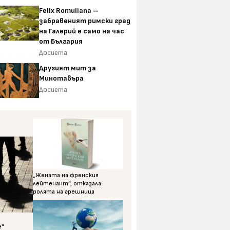
Felix Romuliana –
забравеният римски град
на Галерий е само на час
от България
Досиета
Другият мит за
Минотавъра
Досиета
„Жената на френския
лейтенант“, отказала
ролята на грешница
е"