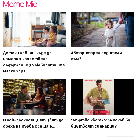
Детски новини: къде да
Авторитарен родител ли
намерим качествено
съм?
съдържание за любопитните
малки хора
И най-подходящият цвят за
"Мъртва хватка": А какъв би
дреха на първа среща е...
бил твоят сценарии?