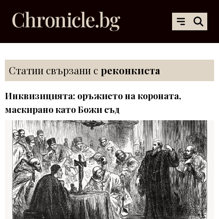
Статии свързани с
реконкиста
Инквизицията: оръжието на короната,
маскирано като Божи съд