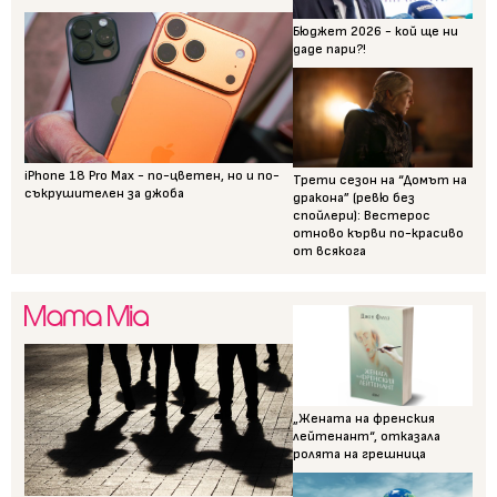
Бюджет 2026 - кой ще ни
даде пари?!
iPhone 18 Pro Max - по-цветен, но и по-
Трети сезон на “Домът на
съкрушителен за джоба
дракона” (ревю без
спойлери): Вестерос
отново кърви по-красиво
от всякога
„Жената на френския
лейтенант“, отказала
ролята на грешница