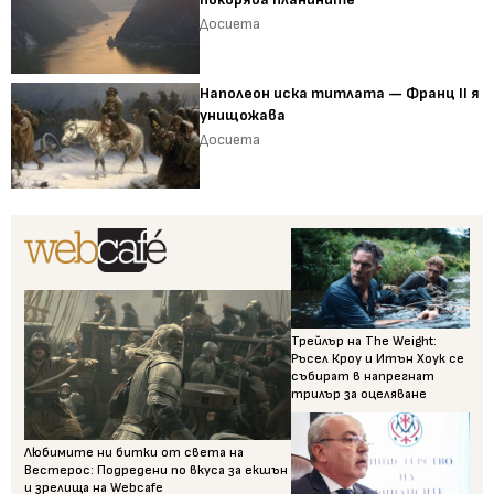
Досиета
Наполеон иска титлата — Франц II я
унищожава
Досиета
Трейлър на The Weight:
Ръсел Кроу и Итън Хоук се
събират в напрегнат
трилър за оцеляване
Любимите ни битки от света на
Вестерос: Подредени по вкуса за екшън
и зрелища на Webcafe