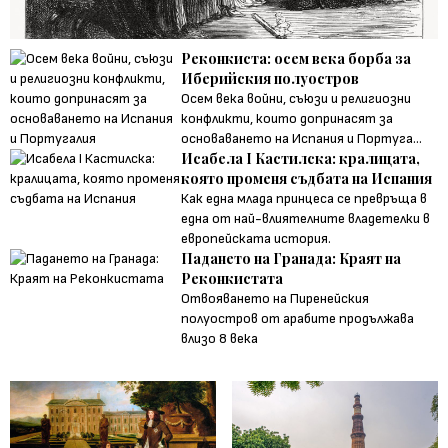
Реконкиста: осем века борба за
Иберийския полуостров
Осем века войни, съюзи и религиозни
конфликти, които допринасят за
основаването на Испания и Португа...
Исабела I Кастилска: кралицата,
която променя съдбата на Испания
Как една млада принцеса се превръща в
една от най-влиятелните владетелки в
европейската история.
Падането на Гранада: Краят на
Реконкистата
Отвояването на Пиренейския
полуостров от арабите продължава
влизо 8 века