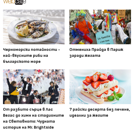
Черноморски потайности -
Отмениха Прайда в Париж
най-вкусните риби на
заради жегата
българското море
От разбито сърце в Лас
7 райски десерта без печене,
Вегас до химн на стадионите
идеални за жегите
на Световното: Чудната
история на Mr. Brightside