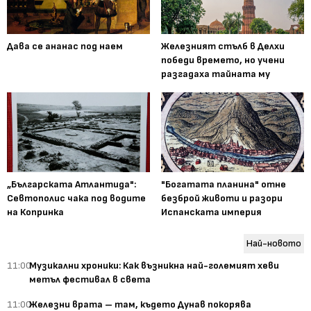
Дава се ананас под наем
Железният стълб в Делхи
победи времето, но учени
разгадаха тайната му
„Българската Атлантида":
"Богатата планина" отне
Севтополис чака под водите
безброй животи и разори
на Копринка
Испанската империя
Най-новото
11:00
Музикални хроники: Как възникна най-големият хеви
метъл фестивал в света
11:00
Железни врата – там, където Дунав покорява