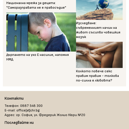
Национална мрежа за децата:
"Саморазправата не е правосъдие"
Изследване:
съвременният начин на
живот съсипва човешкия
мозък
Дърпането на ухо Е насилие, напомня
НМД
Колкото повече секс
правим правим - толкова
по-силна е любовта?
Контакти
Телефон: 0887 548 300
E-mail: office[at]chr.bg
Адрес: гр. София, ул. Фредерик Жолио Кюри №20
Последвайте ни