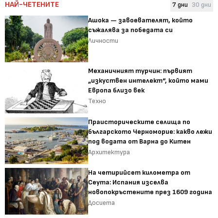
НАЙ-ЧЕТЕНИТЕ
7 дни
30 дни
Ашока — завоевателят, който
съжалява за победата си
Личности
Механичният турчин: първият
„изкуствен интелект“, който мами
Европа близо век
Техно
Праисторическите селища по
българското Черноморие: какво лежи
под водата от Варна до Китен
Архитектура
На четирийсет километра от
Сеута: Испания изселва
новопокръстените през 1609 година
Досиета