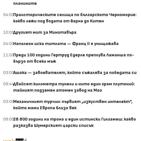
планините
04:00
Праисторическите селища по българското Черноморие:
какво лежи под водата от Варна до Китен
10:00
Другият мит за Минотавъра
04:00
Наполеон иска титлата — Франц II я унищожава
11:00
Преди 100 години Гертруд Едерле преплува Ламанша по-
бързо от всеки мъж
03:00
Ашока — завоевателят, който съжалява за победата си
09:44
Двайсет километра тунели и нито един грам плутоний:
тайният подземен атомен завод на Мао
03:00
Механичният турчин: първият „изкуствен интелект“,
който мами Европа близо век
08:00
28 800 години на трона и един истински Гилгамеш: какво
разказва Шумерският царски списък