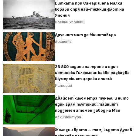
Битката при Самар: шепа малки
кораби спря най-тежкия флот на
Япония
Военни хроники
Другият мит за Минотавъра
Досиета
28 800 години на трона и един
истински Гилгамеш: какво разказва
Шумерският царски списък
Истории
Двайсет километра тунели и нито
един грам плутоний: тайният
подземен атомен завод на Мао
Архитектура
Железни врата – там, където Дунав
покорява планините