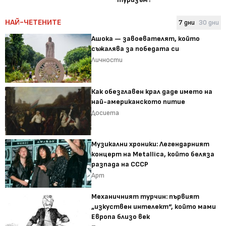
НАЙ-ЧЕТЕНИТЕ
7 дни
30 дни
Ашока — завоевателят, който
съжалява за победата си
Личности
Как обезглавен крал даде името на
най-американското питие
Досиета
Музикални хроники: Легендарният
концерт на Metallica, който беляза
разпада на СССР
Арт
Механичният турчин: първият
„изкуствен интелект“, който мами
Европа близо век