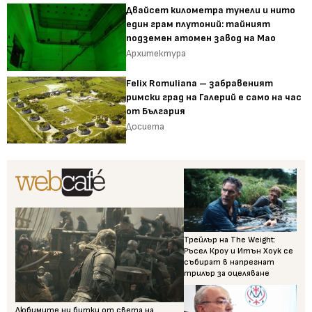
Двайсет километра тунели и нито
един грам плутоний: тайният
подземен атомен завод на Мао
Архитектура
Felix Romuliana – забравеният
римски град на Галерий е само на час
от България
Досиета
Трейлър на The Weight:
Ръсел Кроу и Итън Хоук се
събират в напрегнат
трилър за оцеляване
Любимите ни битки от света на