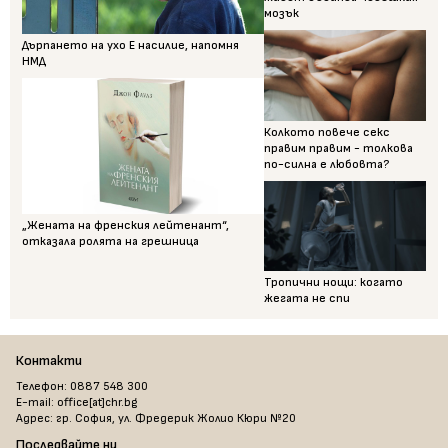
мозък
Дърпането на ухо Е насилие, напомня
НМД
Колкото повече секс
правим правим - толкова
по-силна е любовта?
„Жената на френския лейтенант“,
отказала ролята на грешница
Тропични нощи: когато
жегата не спи
Контакти
Телефон: 0887 548 300
E-mail: office[at]chr.bg
Адрес: гр. София, ул. Фредерик Жолио Кюри №20
Последвайте ни