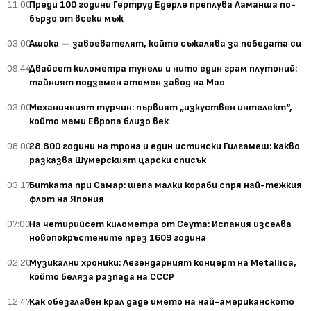
11:00
Преди 100 години Гертруд Едерле преплува Ламанша по-
бързо от всеки мъж
03:00
Ашока — завоевателят, който съжалява за победата си
09:44
Двайсет километра тунели и нито един грам плутоний:
тайният подземен атомен завод на Мао
03:00
Механичният турчин: първият „изкуствен интелект“,
който мами Европа близо век
08:00
28 800 години на трона и един истински Гилгамеш: какво
разказва Шумерският царски списък
03:17
Битката при Самар: шепа малки кораби спря най-тежкия
флот на Япония
07:00
На четирийсет километра от Сеута: Испания изселва
новопокръстените през 1609 година
02:20
Музикални хроники: Легендарният концерт на Metallica,
който беляза разпада на СССР
12:47
Как обезглавен крал даде името на най-американското