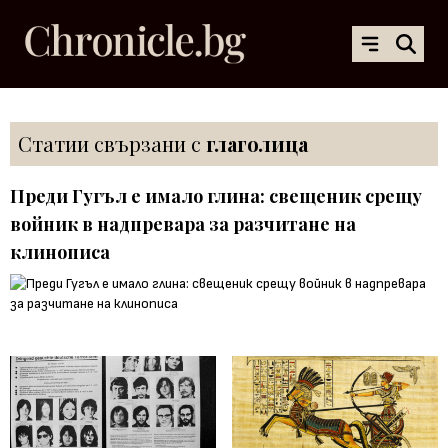
Статии свързани с
глаголица
Преди Гугъл е имало глина: свещеник срещу
войник в надпревара за разчитане на
клинописа