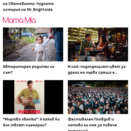
на Световното: Чудната
история на Mr. Brightside
Авторитарен родител ли
И най-подходящият цвят за
съм?
дреха на първа среща е...
"Мъртва хватка": А какъв би
Фестивален Пловдив и
бил твоят сценарии?
готови ли сме за повече
туризъм?