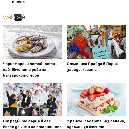
питие
Черноморски потайности -
Отмениха Прайда в Париж
най-вкусните риби на
заради жегата
българското море
От разбито сърце в Лас
7 райски десерта без печене,
Вегас до химн на стадионите
идеални за жегите