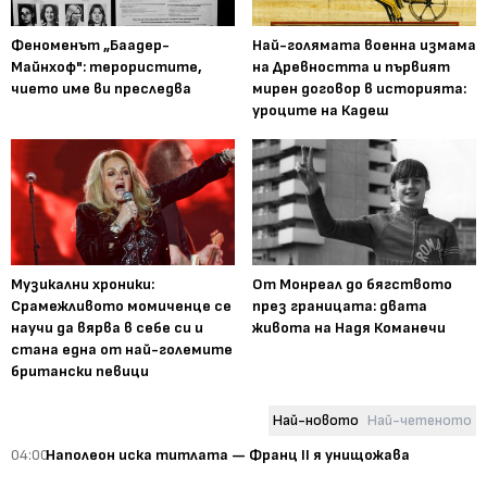
Феноменът „Баадер-
Най-голямата военна измама
Майнхоф": терористите,
на Древността и първият
чието име ви преследва
мирен договор в историята:
уроците на Кадеш
Музикални хроники:
От Монреал до бягството
Срамежливото момиченце се
през границата: двата
научи да вярва в себе си и
живота на Надя Команечи
стана една от най-големите
британски певици
Най-новото
Най-четеното
04:00
Наполеон иска титлата — Франц II я унищожава