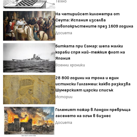
Техно
На четирийсет километра от
Сеута: Испания изселва
новопокръстените през 1609 година
Досиета
Битката при Самар: шепа малки
кораби спря най-тежкия флот на
Япония
Военни хроники
28 800 години на трона и един
истински Гилгамеш: какво разказва
Шумерският царски списък
Истории
Големият пожар в Лондон превръща
гасенето на огън в бизнес
Досиета