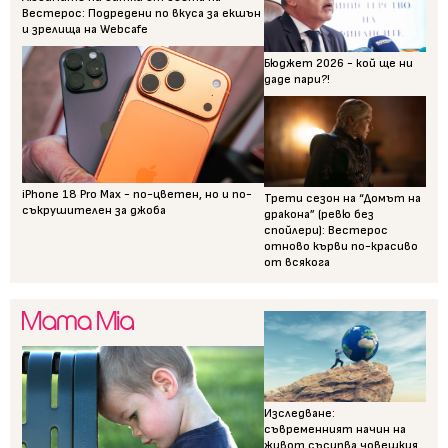
Вестерос: Подредени по вкуса за екшън
и зрелища на Webcafe
Бюджет 2026 - кой ще ни
даде пари?!
iPhone 18 Pro Max - по-цветен, но и по-
Трети сезон на “Домът на
съкрушителен за джоба
дракона” (ревю без
спойлери): Вестерос
отново кърви по-красиво
от всякога
Изследване:
съвременният начин на
живот съсипва човешкия