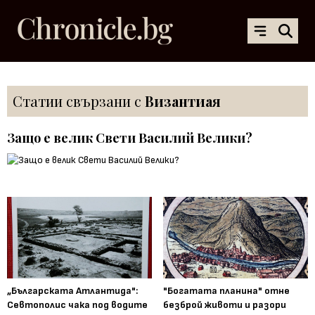
Статии свързани с
Византиая
Защо е велик Свети Василий Велики?
„Българската Атлантида":
"Богатата планина" отне
Севтополис чака под водите
безброй животи и разори