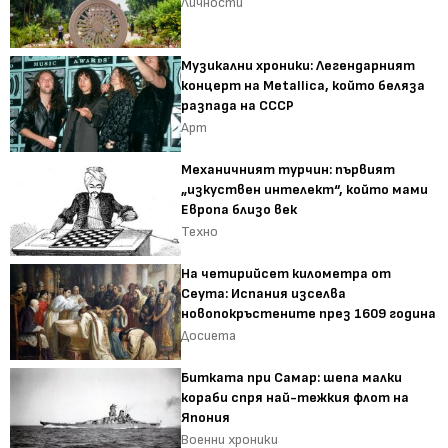
Личности
Музикални хроники: Легендарният
концерт на Metallica, който беляза
разпада на СССР
Арт
Механичният турчин: първият
„изкуствен интелект“, който мами
Европа близо век
Техно
На четирийсет километра от
Сеута: Испания изселва
новопокръстените през 1609 година
Досиета
Битката при Самар: шепа малки
кораби спря най-тежкия флот на
Япония
Военни хроники