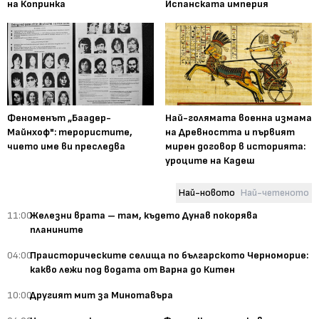
на Копринка
Испанската империя
Феноменът „Баадер-
Най-голямата военна измама
Майнхоф": терористите,
на Древността и първият
чието име ви преследва
мирен договор в историята:
уроците на Кадеш
Най-новото
Най-четеното
11:00
Железни врата – там, където Дунав покорява
планините
04:00
Праисторическите селища по българското Черноморие:
какво лежи под водата от Варна до Китен
10:00
Другият мит за Минотавъра