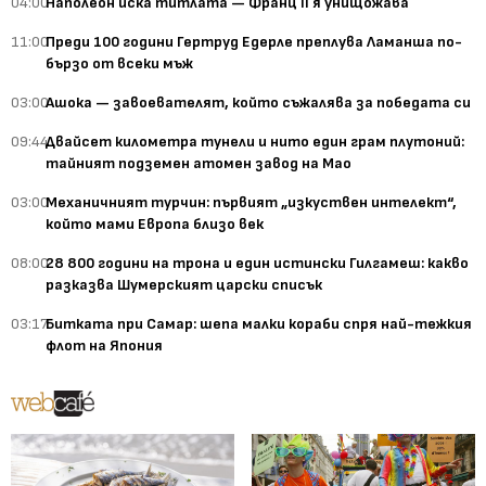
04:00
Наполеон иска титлата — Франц II я унищожава
11:00
Преди 100 години Гертруд Едерле преплува Ламанша по-
бързо от всеки мъж
03:00
Ашока — завоевателят, който съжалява за победата си
09:44
Двайсет километра тунели и нито един грам плутоний:
тайният подземен атомен завод на Мао
03:00
Механичният турчин: първият „изкуствен интелект“,
който мами Европа близо век
08:00
28 800 години на трона и един истински Гилгамеш: какво
разказва Шумерският царски списък
03:17
Битката при Самар: шепа малки кораби спря най-тежкия
флот на Япония