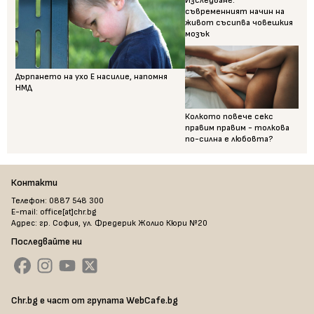
Изследване:
съвременният начин на
живот съсипва човешкия
мозък
Дърпането на ухо Е насилие, напомня
НМД
Колкото повече секс
правим правим - толкова
по-силна е любовта?
Контакти
Телефон: 0887 548 300
E-mail: office[at]chr.bg
Адрес: гр. София, ул. Фредерик Жолио Кюри №20
Последвайте ни
Chr.bg е част от групата WebCafe.bg