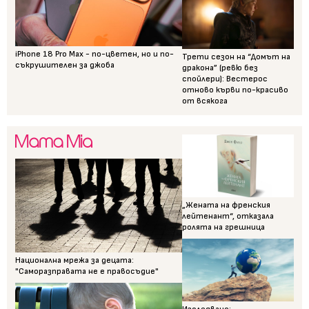
iPhone 18 Pro Max - по-цветен, но и по-
Трети сезон на “Домът на
съкрушителен за джоба
дракона” (ревю без
спойлери): Вестерос
отново кърви по-красиво
от всякога
„Жената на френския
лейтенант“, отказала
ролята на грешница
Национална мрежа за децата:
"Саморазправата не е правосъдие"