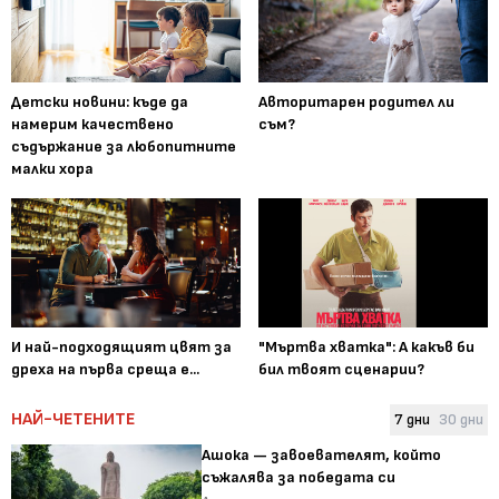
Детски новини: къде да
Авторитарен родител ли
намерим качествено
съм?
съдържание за любопитните
малки хора
И най-подходящият цвят за
"Мъртва хватка": А какъв би
дреха на първа среща е...
бил твоят сценарии?
НАЙ-ЧЕТЕНИТЕ
7 дни
30 дни
Ашока — завоевателят, който
съжалява за победата си