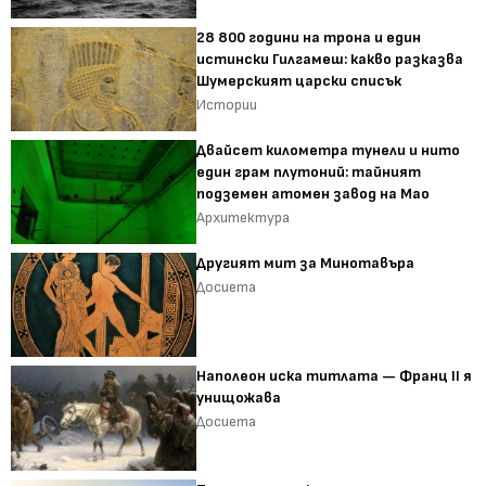
28 800 години на трона и един
истински Гилгамеш: какво разказва
Шумерският царски списък
Истории
Двайсет километра тунели и нито
един грам плутоний: тайният
подземен атомен завод на Мао
Архитектура
Другият мит за Минотавъра
Досиета
Наполеон иска титлата — Франц II я
унищожава
Досиета