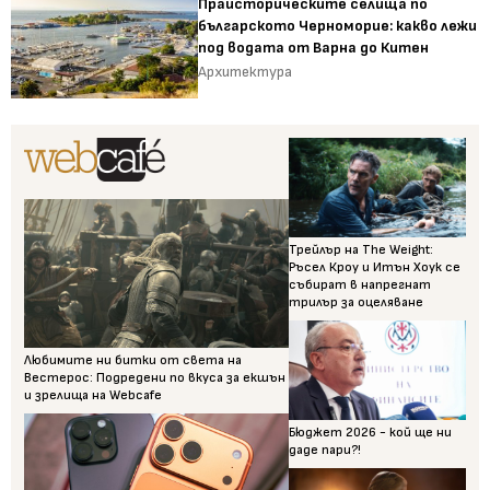
Праисторическите селища по
българското Черноморие: какво лежи
под водата от Варна до Китен
Архитектура
Трейлър на The Weight:
Ръсел Кроу и Итън Хоук се
събират в напрегнат
трилър за оцеляване
Любимите ни битки от света на
Вестерос: Подредени по вкуса за екшън
и зрелища на Webcafe
Бюджет 2026 - кой ще ни
даде пари?!