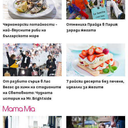
Черноморски потайности -
Отмениха Прайда в Париж
най-вкусните риби на
заради жегата
българското море
От разбито сърце в Лас
7 райски десерта без печене,
Вегас до химн на стадионите
идеални за жегите
на Световното: Чудната
история на Mr. Brightside