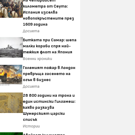
На четирийсет
километра от Сеута:
Испания изселва
новопокръстените през
1609 година
Досиета
Битката при Самар: шепа
малки кораби спря най-
тежкия флот на Япония
Военни хроники
Големият пожар в Лондон
превръща гасенето на
огън в бизнес
Досиета
28 800 години на трона и
един истински Гилгамеш:
какво разказва
Шумерският царски
списък
Истории