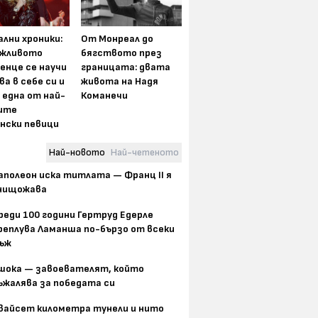
лни хроники:
От Монреал до
жливото
бягството през
енце се научи
границата: двата
ва в себе си и
живота на Надя
 една от най-
Команечи
ите
нски певици
Най-новото
Най-четеното
аполеон иска титлата — Франц II я
нищожава
реди 100 години Гертруд Едерле
реплува Ламанша по-бързо от всеки
ъж
шока — завоевателят, който
ъжалява за победата си
вайсет километра тунели и нито