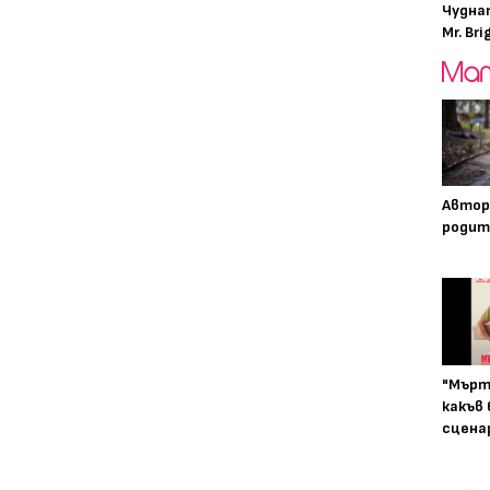
Чудна
Mr. Bri
Автор
родит
"Мърт
какъв
сцена