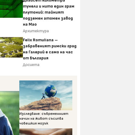
Двайсет километра
тунели и нито един грам
плутоний: тайният
подземен атомен завод
на Мао
Архитектура
Felix Romuliana –
забравеният римски град
на Галерий е само на час
от България
Досиета
Изследване: съвременният
начин на живот съсипва
човешкия мозък