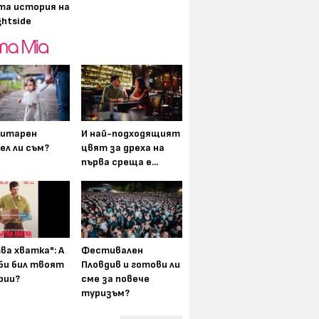
та история на
ghtside
итарен
И най-подходящият
ел ли съм?
цвят за дреха на
първа среща е...
ва хватка": А
Фестивален
 би бил твоят
Пловдив и готови ли
рии?
сме за повече
туризъм?