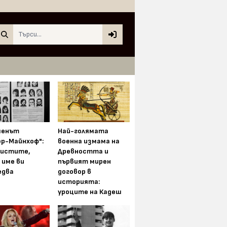
Search
менът
Най-голямата
ер-Майнхоф":
военна измама на
истите,
Древността и
 име ви
първият мирен
едва
договор в
историята:
уроците на Кадеш