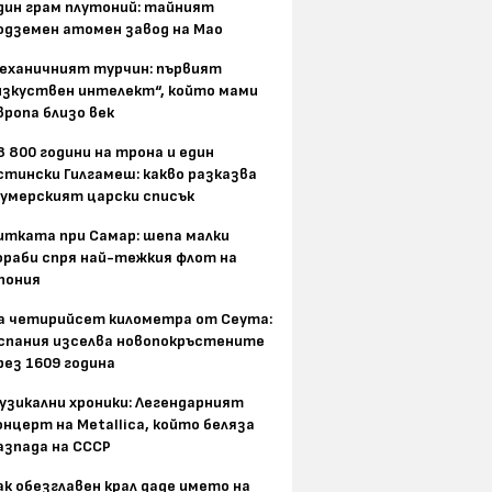
дин грам плутоний: тайният
одземен атомен завод на Мао
еханичният турчин: първият
изкуствен интелект“, който мами
вропа близо век
8 800 години на трона и един
стински Гилгамеш: какво разказва
умерският царски списък
итката при Самар: шепа малки
ораби спря най-тежкия флот на
пония
а четирийсет километра от Сеута:
спания изселва новопокръстените
рез 1609 година
узикални хроники: Легендарният
онцерт на Metallica, който беляза
азпада на СССР
ак обезглавен крал даде името на