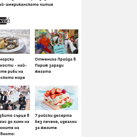
ай-американското питие
морски
Отмениха Прайда в
ности - най-
Париж заради
ите риби на
жегата
рското море
збито сърце в
7 райски десерта
гас до химн на
без печене, идеални
оните на
за жегите
вното: