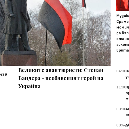
Музика
Сраме
момич
да вяр
стана
голем
брита
Великите авантюристи: Степан
04:00
Н
у
Бандера - необявеният герой на
Украйна
11:00
П
п
м
03:00
А
с
09:44
Д