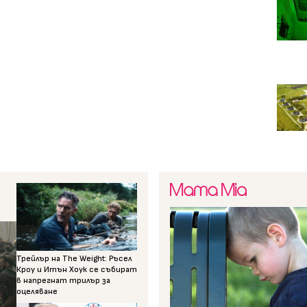
Трейлър на The Weight: Ръсел
Кроу и Итън Хоук се събират
в напрегнат трилър за
оцеляване