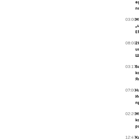
е
п
03:00
М
„
Е
08:00
2
и
Ш
03:17
Б
к
Я
07:00
Н
И
п
02:20
М
к
р
12:47
К