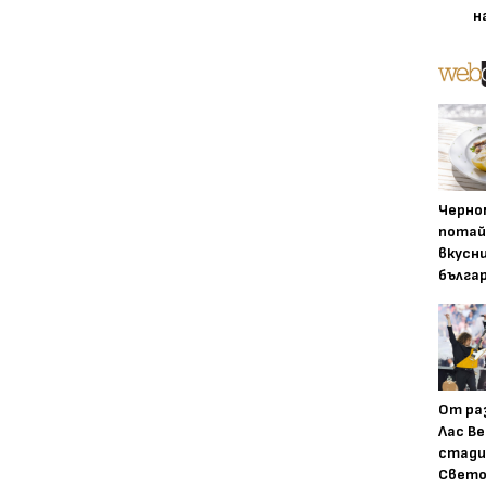
н
Черно
потай
вкусн
бълга
От ра
Лас Ве
стади
Свето