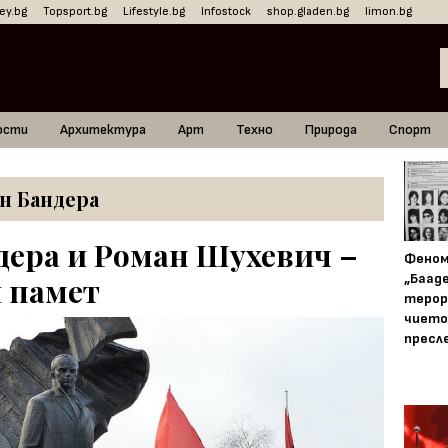
ey.bg
Topsport.bg
Lifestyle.bg
Infostock
shop.gladen.bg
limon.bg
ости
Архитектура
Арт
Техно
Природа
Спорт
н Бандера
дера и Роман Шухевич –
Фено
„Баад
и памет
терор
чието
пресл