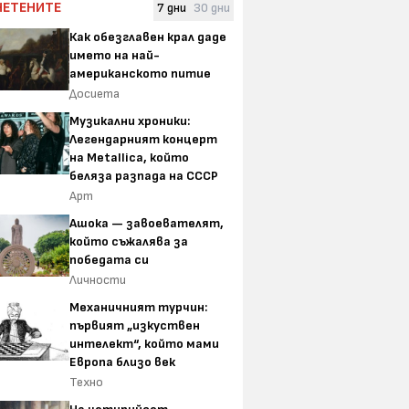
ЧЕТЕНИТЕ
7 дни
30 дни
Как обезглавен крал даде
името на най-
американското питие
Досиета
Музикални хроники:
Легендарният концерт
на Metallica, който
беляза разпада на СССР
Арт
Ашока — завоевателят,
който съжалява за
победата си
Личности
Механичният турчин:
първият „изкуствен
интелект“, който мами
Европа близо век
Техно