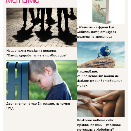
„Жената на френския
лейтенант“, отказала
ролята на грешница
Национална мрежа за децата:
"Саморазправата не е правосъдие"
Изследване:
съвременният начин на
живот съсипва човешкия
мозък
Дърпането на ухо Е насилие, напомня
НМД
Колкото повече секс
правим правим - толкова
по-силна е любовта?