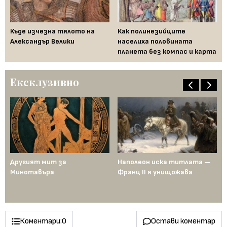
Къде изчезна тялото на
Как полинезийците
Ха
Александър Велики
населиха половината
не
планета без компас и карта
ум
Ексклузивно
ща
Другият мит за
Наполеон иска титлата —
Пр
Минотавъра
Франц II я унищожава
Ед
од
по
ен
Коментари:
0
Остави коментар