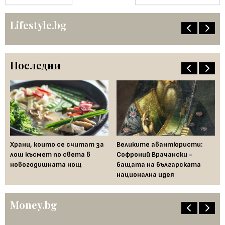
Lifestyle.bg
Последни
Храни, които се считат за
Великите авантюристи:
Ев
 за
лош късмет по света в
Софроний Врачански -
Ти
новогодишната нощ
бащата на българската
съ
национална идея
по
Money.bg