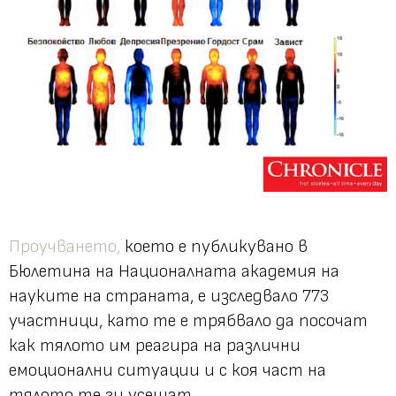
Проучването,
което е публикувано в
Бюлетина на Националната академия на
науките на страната, е изследвало 773
участници, като те е трябвало да посочат
как тялото им реагира на различни
емоционални ситуации и с коя част на
тялото те ги усещат.