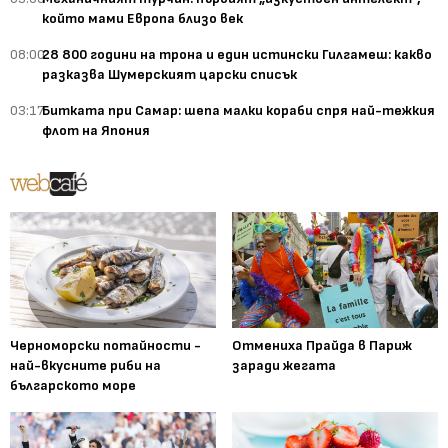
който мами Европа близо век
08:00
28 800 години на трона и един истински Гилгамеш: какво
разказва Шумерският царски списък
03:17
Битката при Самар: шепа малки кораби спря най-тежкия
флот на Япония
Черноморски потайности -
Отмениха Прайда в Париж
най-вкусните риби на
заради жегата
българското море