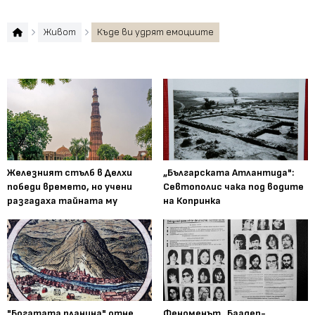
Живот
Къде ви удрят емоциите
Железният стълб в Делхи
„Българската Атлантида":
победи времето, но учени
Севтополис чака под водите
разгадаха тайната му
на Копринка
"Богатата планина" отне
Феноменът „Баадер-