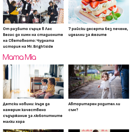
От разбито сърце в Лас
7 райски десерта без печене,
Вегас до химн на стадионите
идеални за жегите
на Световното: Чудната
история на Mr. Brightside
Детски новини: къде да
Авторитарен родител ли
намерим качествено
съм?
съдържание за любопитните
малки хора