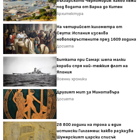
българското Черноморие: какво лежи
под водата от Варна до Китен
Архитектура
На четирийсет километра от
Сеута: Испания изселва
новопокръстените през 1609 година
Досиета
Битката при Самар: шепа малки
кораби спря най-тежкия флот на
Япония
Военни хроники
Другият мит за Минотавъра
Досиета
28 800 години на трона и един
истински Гилгамеш: какво разказва
Шумерският царски списък