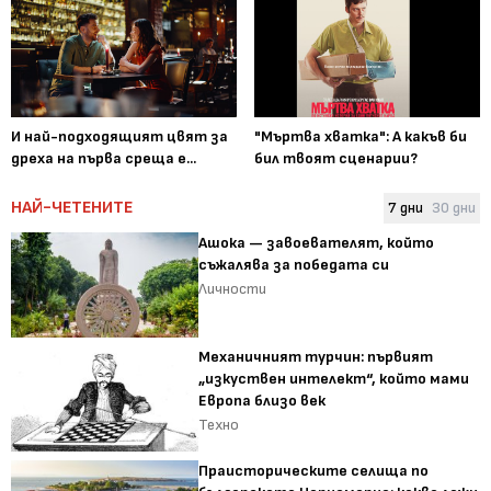
И най-подходящият цвят за
"Мъртва хватка": А какъв би
дреха на първа среща е...
бил твоят сценарии?
НАЙ-ЧЕТЕНИТЕ
7 дни
30 дни
Ашока — завоевателят, който
съжалява за победата си
Личности
Механичният турчин: първият
„изкуствен интелект“, който мами
Европа близо век
Техно
Праисторическите селища по