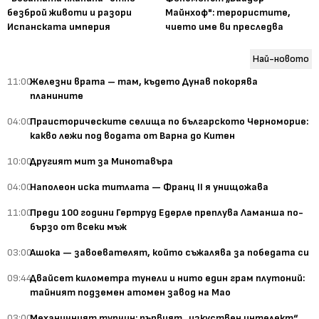
безброй животи и разори
Майнхоф": терористите,
Испанската империя
чието име ви преследва
Най-новото
11:00
Железни врата – там, където Дунав покорява
планините
04:00
Праисторическите селища по българското Черноморие:
какво лежи под водата от Варна до Китен
10:00
Другият мит за Минотавъра
04:00
Наполеон иска титлата — Франц II я унищожава
11:00
Преди 100 години Гертруд Едерле преплува Ламанша по-
бързо от всеки мъж
03:00
Ашока — завоевателят, който съжалява за победата си
09:44
Двайсет километра тунели и нито един грам плутоний:
тайният подземен атомен завод на Мао
03:00
Механичният турчин: първият „изкуствен интелект“,