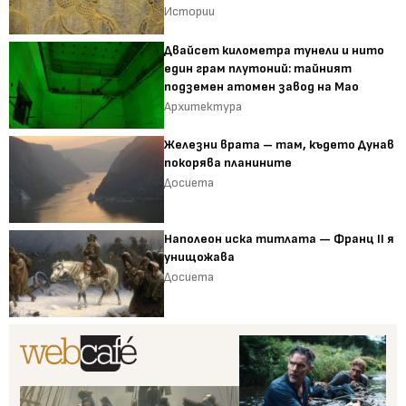
Истории
Двайсет километра тунели и нито
един грам плутоний: тайният
подземен атомен завод на Мао
Архитектура
Железни врата – там, където Дунав
покорява планините
Досиета
Наполеон иска титлата — Франц II я
унищожава
Досиета