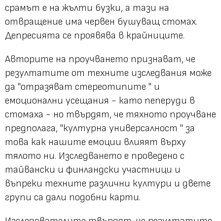
срамът е на жълти бузки, а тази на
отвращение има червен бушуващ стомах.
Депресията се проявява в крайниците.
Авторите на проучването признават, че
резултатите от техните изследвания може
да "отразяват стереотипите " и
емоционални усещания - като пеперуди в
стомаха - но твърдят, че тяхното проучване
предполага, "културна универсалност " за
това как нашите емоции влияят върху
тялото ни. Изследването е проведено с
тайвански и финландски участници и
въпреки техните различни култури и двете
групи са дали подобни карти.
Изследователите твърдят, че резултатите