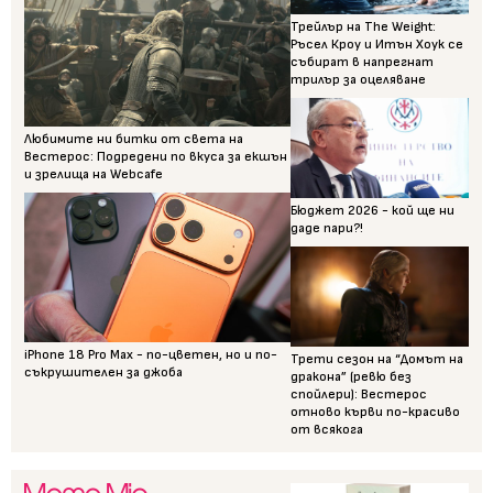
Трейлър на The Weight:
Ръсел Кроу и Итън Хоук се
събират в напрегнат
трилър за оцеляване
Любимите ни битки от света на
Вестерос: Подредени по вкуса за екшън
и зрелища на Webcafe
Бюджет 2026 - кой ще ни
даде пари?!
iPhone 18 Pro Max - по-цветен, но и по-
Трети сезон на “Домът на
съкрушителен за джоба
дракона” (ревю без
спойлери): Вестерос
отново кърви по-красиво
от всякога