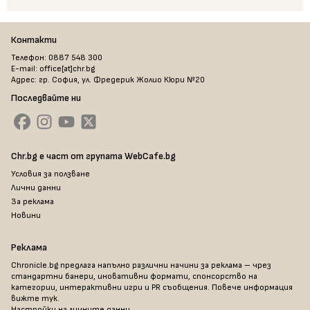
Контакти
Телефон: 0887 548 300
E-mail: office[at]chr.bg
Адрес: гр. София, ул. Фредерик Жолио Кюри №20
Последвайте ни
Chr.bg е част от групата WebCafe.bg
Условия за ползване
Лични данни
За реклама
Новини
Реклама
Chronicle.bg предлага напълно различни начини за реклама – чрез
стандартни банери, иновативни формати, спонсорство на
категории, интерактивни игри и PR съобщения. Повече информация
вижте тук
.
Настройки на личните данни