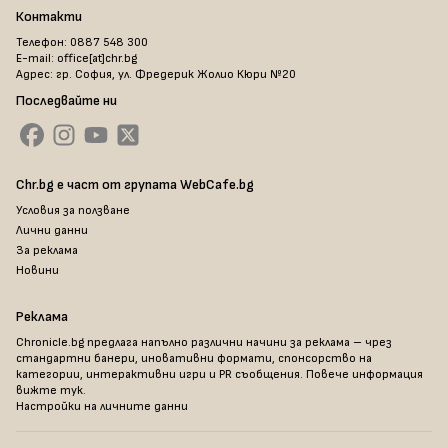
Контакти
Телефон: 0887 548 300
E-mail: office[at]chr.bg
Адрес: гр. София, ул. Фредерик Жолио Кюри №20
Последвайте ни
Chr.bg е част от групата WebCafe.bg
Условия за ползване
Лични данни
За реклама
Новини
Реклама
Chronicle.bg предлага напълно различни начини за реклама – чрез
стандартни банери, иновативни формати, спонсорство на
категории, интерактивни игри и PR съобщения. Повече информация
вижте тук
.
Настройки на личните данни