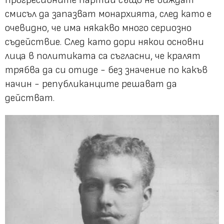
смисъл да запазват монархията, след като е
очевидно, че има някакво много сериозно
съдействие. След като дори някои основни
лица в политиката са съгласни, че кралят
трябва да си отиде - без значение по какъв
начин - републиканците решават да
действат.