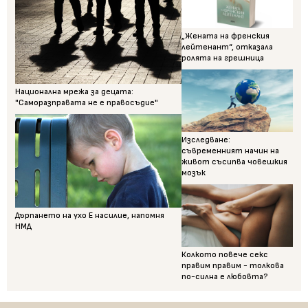
„Жената на френския
лейтенант“, отказала
ролята на грешница
Национална мрежа за децата:
"Саморазправата не е правосъдие"
Изследване:
съвременният начин на
живот съсипва човешкия
мозък
Дърпането на ухо Е насилие, напомня
НМД
Колкото повече секс
правим правим - толкова
по-силна е любовта?