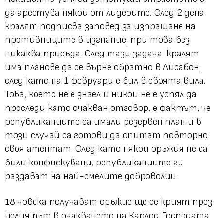
да арестува някои от лидерите. След 2 дена
кралят подписва заповед за изпращане на
противниците в изгнание, при това без
никаква присъда. След тази задача, кралят
има планове да се върне обратно в Лисабон,
след като на 1 февруари е бил в своята вила.
Това, което не е знаел и никой не е успял да
проследи като очакван отговор, е фактът, че
републиканците са имали резервен план и в
този случай са готови да опитат повторно
своя атентат. След като някои оръжия не са
били конфискувани, републиканците ги
раздават на най-смелите доброволци.
18 човека получават оръжие ще се крият през
целия път в очакването на Карлос. Господата