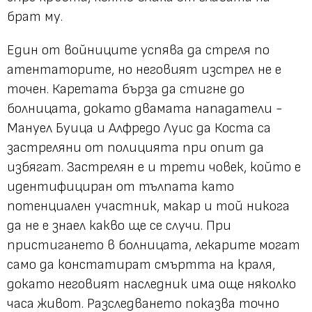
брат му.
Един от войниците успява да стреля по
атентаторите, но неговият изстрел не е
точен. Каретата бърза да стигне до
болницата, докато двамата нападатели -
Мануел Буица и Алфредо Луис да Коста са
застреляни от полицията при опит да
избягат. Застрелян е и трети човек, който е
идентифициран от тълпата като
потенциален участник, макар и той никога
да не е знаел какво ще се случи. При
пристигането в болницата, лекарите могат
само да констатират смъртта на краля,
докато неговият наследник има още няколко
часа живот. Разследването показва точно