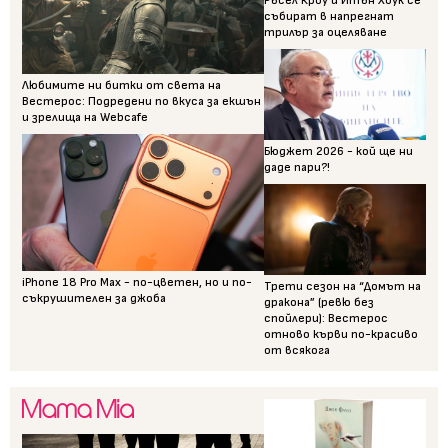
Ръсел Кроу и Итън Хоук се
събират в напрегнат
трилър за оцеляване
Любимите ни битки от света на
Вестерос: Подредени по вкуса за екшън
и зрелища на Webcafe
Бюджет 2026 - кой ще ни
даде пари?!
iPhone 18 Pro Max - по-цветен, но и по-
Трети сезон на “Домът на
съкрушителен за джоба
дракона” (ревю без
спойлери): Вестерос
отново кърви по-красиво
от всякога