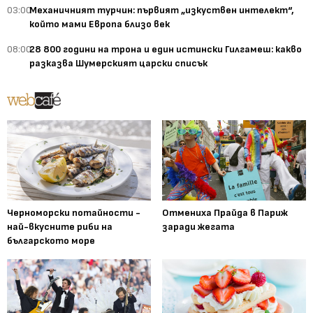
03:00
Механичният турчин: първият „изкуствен интелект“,
който мами Европа близо век
08:00
28 800 години на трона и един истински Гилгамеш: какво
разказва Шумерският царски списък
Черноморски потайности -
Отмениха Прайда в Париж
най-вкусните риби на
заради жегата
българското море