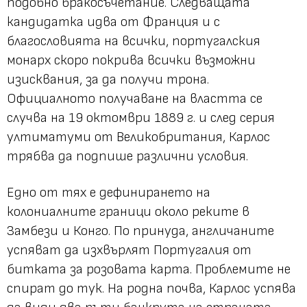
подобно бракосъчетание. Следващата
кандидатка идва от Франция и с
благословията на всички, португалския
монарх скоро покрива всички възможни
изисквания, за да получи трона.
Официалното получаване на властта се
случва на 19 октомври 1889 г. и след серия
ултиматуми от Великобритания, Карлос
трябва да подпише различни условия.
Едно от тях е дефинирането на
колониалните граници около реките в
Замбези и Конго. По принуда, англичаните
успяват да изхвърлят Португалия от
битката за розовата карта. Проблемите не
спират до тук. На родна почва, Карлос успява