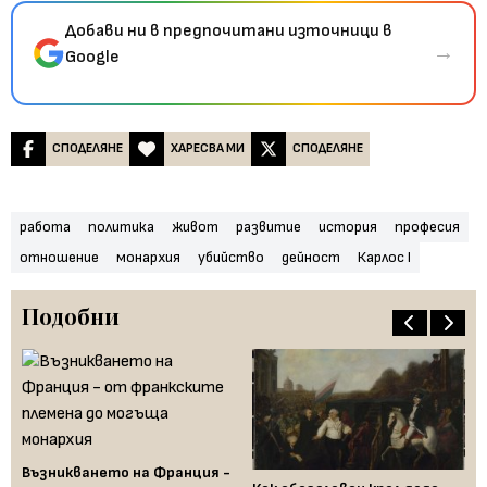
Добави ни в предпочитани източници в
→
Google
СПОДЕЛЯНЕ
ХАРЕСВА МИ
СПОДЕЛЯНЕ
работа
политика
живот
развитие
история
професия
отношение
монархия
убийство
дейност
Карлос I
Подобни
Бр
ко
Възникването на Франция -