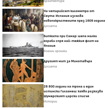
Архитектура
На четирийсет километра от
Сеута: Испания изселва
новопокръстените през 1609 година
Досиета
Битката при Самар: шепа малки
кораби спря най-тежкия флот на
Япония
Военни хроники
Другият мит за Минотавъра
Досиета
28 800 години на трона и един
истински Гилгамеш: какво разказва
Шумерският царски списък
Истории