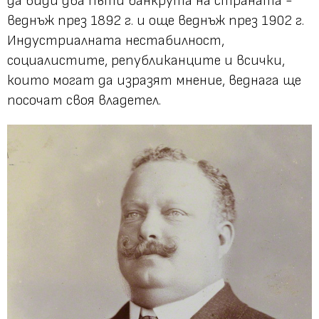
да види два пъти банкрута на страната -
веднъж през 1892 г. и още веднъж през 1902 г.
Индустриалната нестабилност,
социалистите, републиканците и всички,
които могат да изразят мнение, веднага ще
посочат своя владетел.