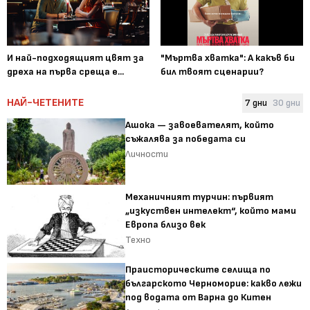
И най-подходящият цвят за
"Мъртва хватка": А какъв би
дреха на първа среща е...
бил твоят сценарии?
НАЙ-ЧЕТЕНИТЕ
7 дни
30 дни
Ашока — завоевателят, който
съжалява за победата си
Личности
Механичният турчин: първият
„изкуствен интелект“, който мами
Европа близо век
Техно
Праисторическите селища по
българското Черноморие: какво лежи
под водата от Варна до Китен