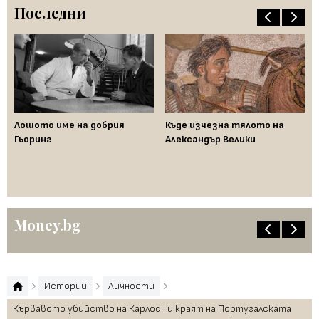
Последни
Лошото име на добрия
Къде изчезна тялото на
Да
Гьоринг
Александър Велики
де
ци
"п
Money.bg
Истории
Личности
Кървавото убийство на Карлос I и краят на Португалската