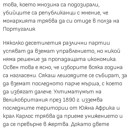
това, което мнозина са подозирали,
убийците са републиканци с мнение, че
монархията трябва да си отиде в полза на
Португалия.
Няколко десетилетия различни партии
успяват да вземат управлението, но никой
няма решение за пропадащата икономика.
Освен това е ясно, че изборите всяка година
са нагласени. Сякаш лешоядите се събират, за
да вземат последното парче мърша, с което
да избягат далече. Ултиматумът на
Великобритания през 1890 г. изземва
последните територии от Южна Африка и
крал Карлос трябва да приеме унижението и
да се превърне в жертва. Докато двете