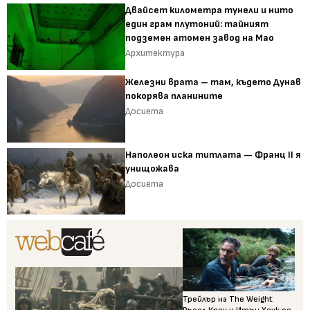
Двайсет километра тунели и нито
един грам плутоний: тайният
подземен атомен завод на Мао
Архитектура
Железни врата – там, където Дунав
покорява планините
Досиета
Наполеон иска титлата — Франц II я
унищожава
Досиета
Трейлър на The Weight: