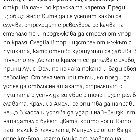
открива огън по кралската карета. Преди
изобщо жертвите да се усетят какво се
случва, стрелецът с револвера се качва на
стъпалото и продължава да стреля от упор
по краля. Следва втори изстрел от мъжът с
пушката, като отново куршумът се забива в
тялото му. Докато кралят се запълва с олово,
принц Луис Фелипе не чака покана и вади своя
револвер. Стреля четири пъти, но преди да
успее да отблъсне атаката, стрелецът с
пушката е успял да го убие с точен изстрел в
главата. Кралица Амели се опитва да направи
нещо в хаоса и успява да удари най-близкият
нападател с букет цветя, който носи. Като
най-малък в каляската, Мануел се опитва да
спре кръвта, която блика от главата на