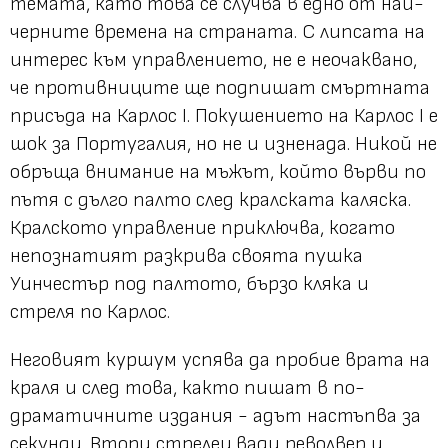
темата, като това се случва в едно от най-
черните времена на страната. С липсата на
интерес към управлението, не е неочаквано,
че противниците ще подпишат смъртната
присъда на Карлос I. Покушението на Карлос I е
шок за Португалия, но не и изненада. Никой не
обръща внимание на мъжът, който върви по
пътя с дълго палто след кралската каляска.
Кралското управление приключва, когато
непознатият разкрива своята пушка
Уинчестър под палтото, бързо кляка и
стреля по Карлос.
Неговият куршум успява да пробие врата на
краля и след това, както пишат в по-
драматичните издания - адът настъпва за
секунди. Втори стрелец вади револвер и