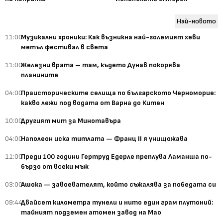
Най-новото
11:00
Музикални хроники: Как възникна най-големият хеви
метъл фестивал в света
11:00
Железни врата – там, където Дунав покорява
планините
04:00
Праисторическите селища по българското Черноморие:
какво лежи под водата от Варна до Китен
10:00
Другият мит за Минотавъра
04:00
Наполеон иска титлата — Франц II я унищожава
11:00
Преди 100 години Гертруд Едерле преплува Ламанша по-
бързо от всеки мъж
03:00
Ашока — завоевателят, който съжалява за победата си
09:44
Двайсет километра тунели и нито един грам плутоний:
тайният подземен атомен завод на Мао