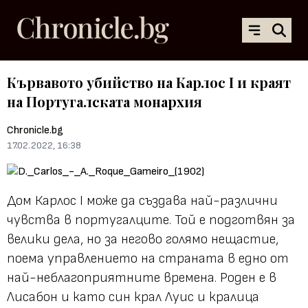
Кървавото убийство на Карлос I и краят
на Португалската монархия
Chronicle.bg
17.02.2022, 16:38
Дом Карлос I може да създава най-различни
чувства в португалците. Той е подготвян за
велики дела, но за негово голямо нещастие,
поема управлението на страната в едно от
най-неблагоприятните времена. Роден е в
Лисабон и като син крал Луис и кралица