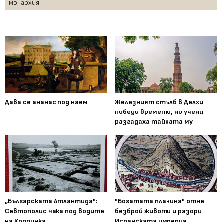
монархия
Дава се ананас под наем
Железният стълб в Делхи
победи времето, но учени
разгадаха тайната му
„Българската Атлантида":
"Богатата планина" отне
Севтополис чака под водите
безброй животи и разори
на Копринка
Испанската империя