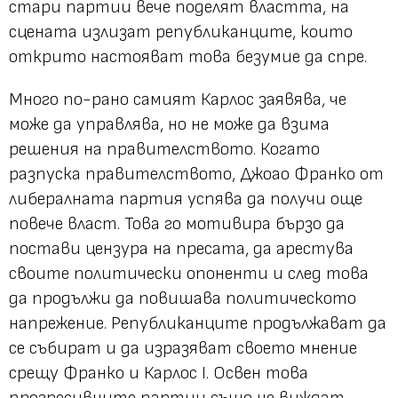
стари партии вече поделят властта, на
сцената излизат републиканците, които
открито настояват това безумие да спре.
Много по-рано самият Карлос заявява, че
може да управлява, но не може да взима
решения на правителството. Когато
разпуска правителството, Джоао Франко от
либералната партия успява да получи още
повече власт. Това го мотивира бързо да
постави цензура на пресата, да арестува
своите политически опоненти и след това
да продължи да повишава политическото
напрежение. Републиканците продължават да
се събират и да изразяват своето мнение
срещу Франко и Карлос I. Освен това
прогресивните партии също не виждат