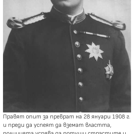
Правят опит за преврат на 28 януари 1908 г.
и преди да успеят да вземат властта,
полицията успява да потуши страстите и