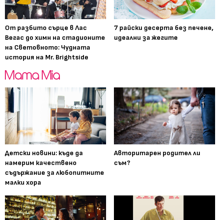
От разбито сърце в Лас
7 райски десерта без печене,
Вегас до химн на стадионите
идеални за жегите
на Световното: Чудната
история на Mr. Brightside
Детски новини: къде да
Авторитарен родител ли
намерим качествено
съм?
съдържание за любопитните
малки хора