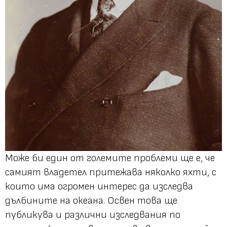
Може би един от големите проблеми ще е, че
самият владетел притежава няколко яхти, с
които има огромен интерес да изследва
дълбините на океана. Освен това ще
публикува и различни изследвания по