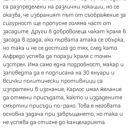
са разпределени на различни локации, но се
оказва, че избраният път от съображение за
сигурност ще пропусне голяма част от
засадите. Други 8 доброволеца чакат краля в
засада в града, ако първата атака се обърка,
но така и не се достига до тях, след като
Алфредо успява да порази краля с точен
изстрел. Има само една подробност, макар и
заповедта да е подписана на 30 януари и
всички политически противници са
изпратени в изгнание, Карлос имал желание
да отмени присъдата, както и издадените
смъртни присъди по-рано. Това е неговата
основна задача при завръщането, но така и
не успява да стигне до канцеларията.