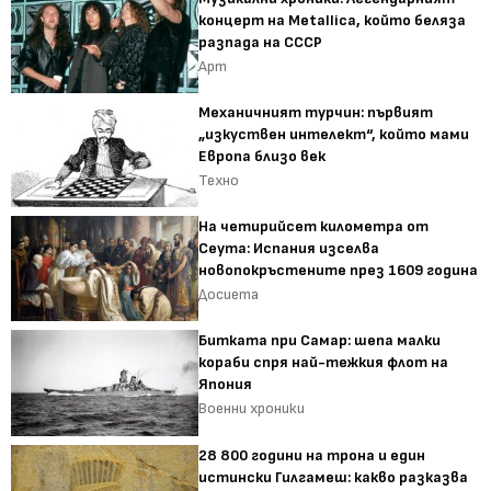
концерт на Metallica, който беляза
разпада на СССР
Арт
Механичният турчин: първият
„изкуствен интелект“, който мами
Европа близо век
Техно
На четирийсет километра от
Сеута: Испания изселва
новопокръстените през 1609 година
Досиета
Битката при Самар: шепа малки
кораби спря най-тежкия флот на
Япония
Военни хроники
28 800 години на трона и един
истински Гилгамеш: какво разказва