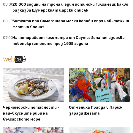
08:00
28 800 години на трона и един истински Гилгамеш: какво
разказва Шумерският царски списък
03:17
Битката при Самар: шепа малки кораби спря най-тежкия
флот на Япония
07:00
На четирийсет километра от Сеута: Испания изселва
новопокръстените през 1609 година
Черноморски потайности -
Отмениха Прайда в Париж
най-вкусните риби на
заради жегата
българското море