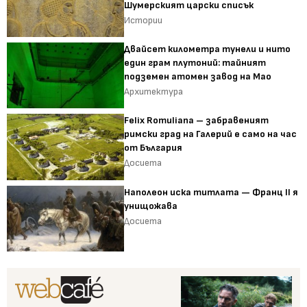
Шумерският царски списък
Истории
Двайсет километра тунели и нито
един грам плутоний: тайният
подземен атомен завод на Мао
Архитектура
Felix Romuliana – забравеният
римски град на Галерий е само на час
от България
Досиета
Наполеон иска титлата — Франц II я
унищожава
Досиета