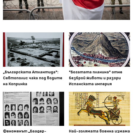
„Българската Атлантида":
"Богатата планина" отне
Севтополис чака под водите
безброй животи и разори
на Копринка
Испанската империя
Феноменът „Баадер-
Най-голямата военна измама