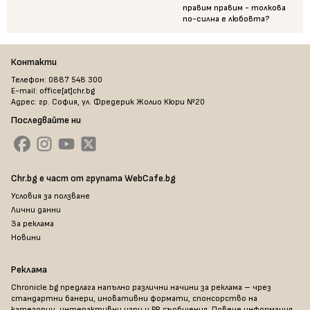
правим правим - толкова
по-силна е любовта?
Контакти
Телефон: 0887 548 300
E-mail: office[at]chr.bg
Адрес: гр. София, ул. Фредерик Жолио Кюри №20
Последвайте ни
Chr.bg е част от групата WebCafe.bg
Условия за ползване
Лични данни
За реклама
Новини
Реклама
Chronicle.bg предлага напълно различни начини за реклама – чрез
стандартни банери, иновативни формати, спонсорство на
категории, интерактивни игри и PR съобщения. Повече информация