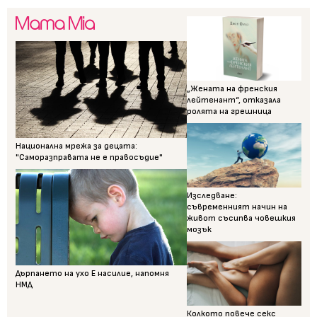
„Жената на френския
лейтенант“, отказала
ролята на грешница
Национална мрежа за децата:
"Саморазправата не е правосъдие"
Изследване:
съвременният начин на
живот съсипва човешкия
мозък
Дърпането на ухо Е насилие, напомня
НМД
Колкото повече секс