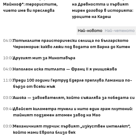
Майнхоф": терористите,
на Древността и първият
чието име ви преследва
мирен договор в историята:
уроците на Кадеш
Най-новото
Най-четеното
04:00
Потъналите праисторически селища по българското
Черноморие: какво лежи под водата от Варна до Китен
10:00
Другият мит за Минотавъра
04:00
Наполеон иска титлата — Франц II я унищожава
11:00
Преди 100 години Гертруд Едерле преплува Ламанша по-
бързо от всеки мъж
03:00
Ашока — завоевателят, който съжалява за победата си
09:44
Двайсет километра тунели и нито един грам плутоний:
тайният подземен атомен завод на Мао
03:00
Механичният турчин: първият „изкуствен интелект“,
който мами Европа близо век