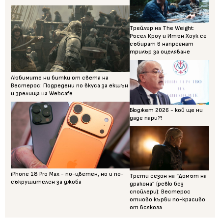
Трейлър на The Weight:
Ръсел Кроу и Итън Хоук се
събират в напрегнат
трилър за оцеляване
Любимите ни битки от света на
Вестерос: Подредени по вкуса за екшън
и зрелища на Webcafe
Бюджет 2026 - кой ще ни
даде пари?!
iPhone 18 Pro Max - по-цветен, но и по-
Трети сезон на “Домът на
съкрушителен за джоба
дракона” (ревю без
спойлери): Вестерос
отново кърви по-красиво
от всякога