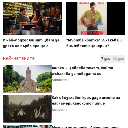
И най-подходящият цвят за
"Мъртва хватка": А какъв би
дреха на първа среща е...
бил твоят сценарии?
НАЙ-ЧЕТЕНИТЕ
7 дни
30 дни
Ашока — завоевателят, който
съжалява за победата си
Личности
Как обезглавен крал даде името на
най-американското питие
Досиета
Музикални хроники: Легендарният