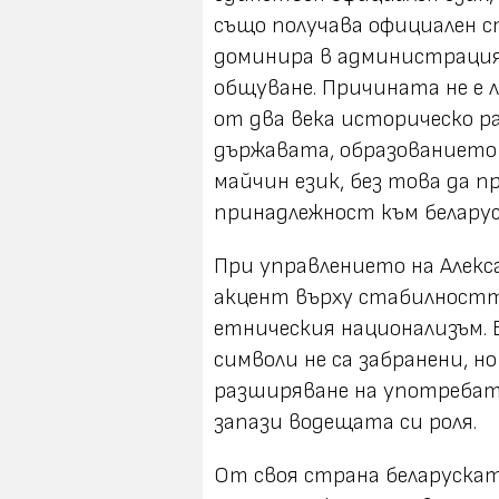
също получава официален 
доминира в администрация
общуване. Причината не е л
от два века историческо р
държавата, образованието 
майчин език, без това да 
принадлежност към беларус
При управлението на Алек
акцент върху стабилностт
етническия национализъм. 
символи не са забранени, н
разширяване на употребата
запази водещата си роля.
От своя страна беларускат