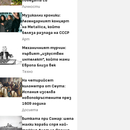
победата си
Личности
Музикални хроники:
Легендарният концерт
на Metallica, който
беляза разпада на СССР
Арт
Механичният турчин:
първият „изкуствен
интелект“, който мами
Европа близо век
Техно
На четирийсет
километра от Сеута:
Испания изселва
новопокръстените през
1609 година
Досиета
Битката при Самар: шепа
малки кораби спря най-