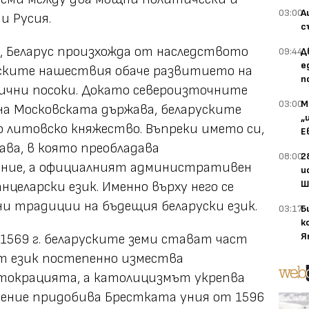
03:00
А
и Русия.
с
а, Беларус произхожда от наследството
09:44
Д
е
олските нашествия обаче развитието на
п
лични посоки. Докато североизточните
03:00
М
на Московската държава, беларуските
„
 литовско княжество. Въпреки името си,
Е
ава, в която преобладава
08:00
2
ение, а официалният административен
и
Ш
нцеларски език. Именно върху него се
и традиции на бъдещия беларуски език.
03:17
Б
к
Я
1569 г. беларуските земи стават част
т език постепенно измества
стокрацията, а католицизмът укрепва
чение придобива Брестката уния от 1596