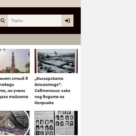
Search
ният стълб в
„Българската
 победи
Атлантида":
то, но учени
Севтополис чака
даха тайната
под водите на
Копринка