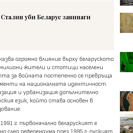
 Сталин уби Беларус завинаги
азва огромно влияние върху беларуското
милиони жители и стотици населени
тта за войната постепенно се превръща
ементи на националната идентичност.
зация и урбанизация допълнително
ския език, който става основен в
ование.
1991 г. първоначално беларуският е
но след референдума през 1995 г. руският