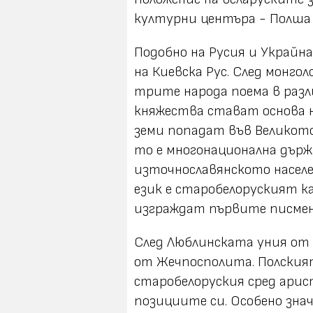
културни центъра - Полша 
Подобно на Русия и Украйн
на Киевска Рус. След монг
трите народа поема в раз
княжества стават основа 
земи попадат във Великото
то е многонационална държ
източнославянското насел
език е старобелоруският ка
изграждат първите писмен
След Люблинската уния от 
от Жечпосполита. Полския
старобелоруския сред ари
позициите си. Особено зна