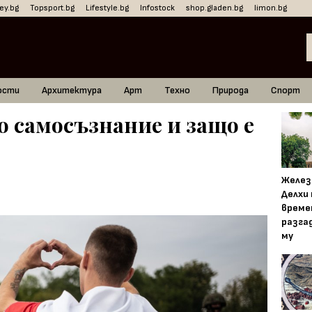
ey.bg
Topsport.bg
Lifestyle.bg
Infostock
shop.gladen.bg
limon.bg
ости
Архитектура
Арт
Техно
Природа
Спорт
о самосъзнание и защо е
Желез
Делхи
време
разга
му