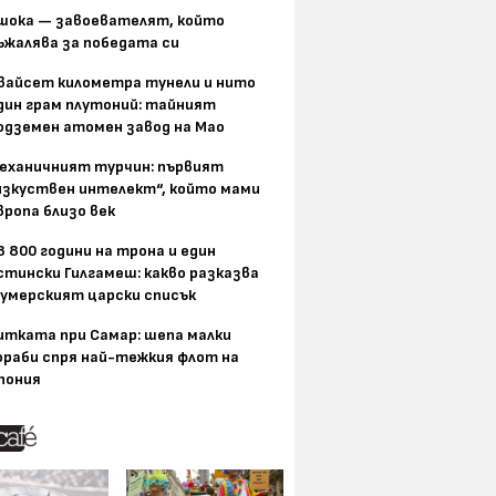
шока — завоевателят, който
ъжалява за победата си
вайсет километра тунели и нито
дин грам плутоний: тайният
одземен атомен завод на Мао
еханичният турчин: първият
изкуствен интелект“, който мами
вропа близо век
8 800 години на трона и един
стински Гилгамеш: какво разказва
умерският царски списък
итката при Самар: шепа малки
ораби спря най-тежкия флот на
пония