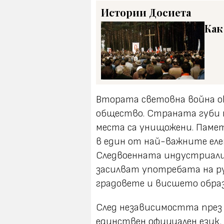
Истории
Досиета
Как
Втората световна война ок
общество. Страната губи 
места са унищожени. Паме
в един от най-важните ел
Следвоенната индустриали
засилват употребата на ру
градовете и висшето образ
След независимостта през 
единствен официален език, 