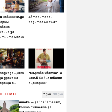
и новини: къде
Авторитарен
мерим
родител ли съм?
твено
жание за
итните малки
-подходящият
"Мъртва хватка": А
а дреха на
какъв би бил твоят
среща е...
сценарии?
ЧЕТЕНИТЕ
7 дни
30 дни
Ашока — завоевателят,
който съжалява за