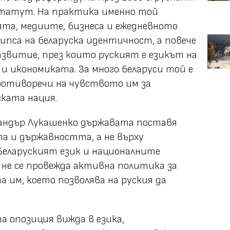
статут. На практика именно той
та, медиите, бизнеса и ежедневното
ипса на беларуска идентичност, а повече
азвитие, през които руският е езикът на
и икономиката. За много беларуси той е
противоречи на чувството им за
ката нация.
сандър Лукашенко държавата поставя
а и държавността, а не върху
Беларуският език и националните
о не се провежда активна политика за
 им, което позволява на руския да
а опозиция вижда в езика,