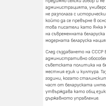
предимно селски говор и не
администрацията, универс
не разполага с исторически
който да се превърне в осн
това писатели като Янка К
на съвременната беларуск
модерната беларуска нация
След създаването на СССР 
административно обособен
съветската политика на б
местния език и култура. Т
години, когато сталински
част от беларуската интел
утвърждава като общ език
държавното управление.