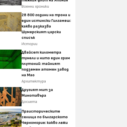
тежкия флот на Япония
Военни хроники
28 800 години на трона и
един истински Гилгамеш:
какво разказва
Шумерският царски
списък
Истории
Двайсет километра
тунели и нито един грам
плутоний: тайният
подземен атомен завод
на Мао
Архитектура
Другият мит за
Минотавъра
Досиета
Праисторическите
селища по българското
Черноморие: какво лежи