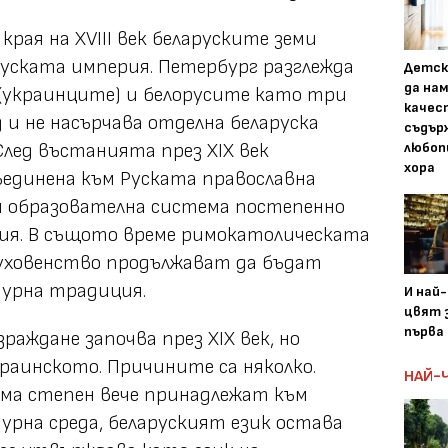
края на XVIII век беларуските земи
уската империя. Петербург разглежда
Детск
да на
(украинците) и белорусите като три
качес
д и не насърчава отделна беларуска
съдър
лед въстанията през XIX век
любоп
хора
единена към Руската православна
 и образователна система постепенно
ия. В същото време римокатолическата
духовенство продължават да бъдат
турна традиция.
И най
цвят з
първа 
раждане започва през XIX век, но
раинското. Причините са няколко.
НАЙ-
яма степен вече принадлежат към
урна среда, беларуският език остава