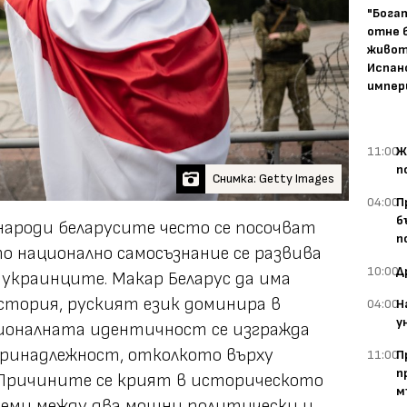
"Бога
отне 
живот
Испан
импер
11:00
Ж
п
Снимка: Getty Images
04:00
П
б
ароди беларусите често се посочват
п
о национално самосъзнание се развива
10:00
Д
украинците. Макар Беларус да има
история, руският език доминира в
04:00
Н
у
ионалната идентичност се изгражда
принадлежност, отколкото върху
11:00
П
п
 Причините се крият в историческото
м
земи между два мощни политически и