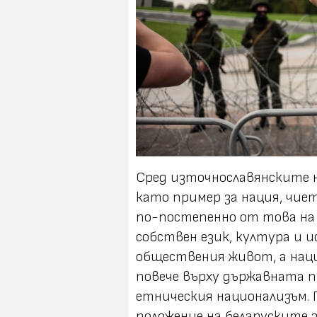
Сред източнославянските н
като пример за нация, чиет
по-постепенно от това на 
собствен език, култура и 
обществения живот, а нац
повече върху държавната 
етническия национализъм.
положение на беларуските 