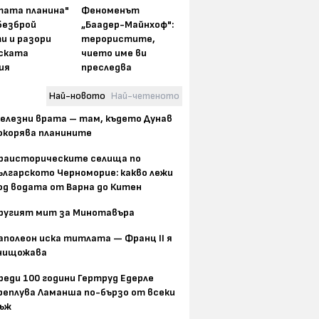
тата планина"
Феноменът
безброй
„Баадер-Майнхоф":
и и разори
терористите,
ската
чието име ви
ия
преследва
Най-новото
Най-четеното
елезни врата – там, където Дунав
окорява планините
раисторическите селища по
ългарското Черноморие: какво лежи
од водата от Варна до Китен
ругият мит за Минотавъра
аполеон иска титлата — Франц II я
нищожава
реди 100 години Гертруд Едерле
реплува Ламанша по-бързо от всеки
ъж