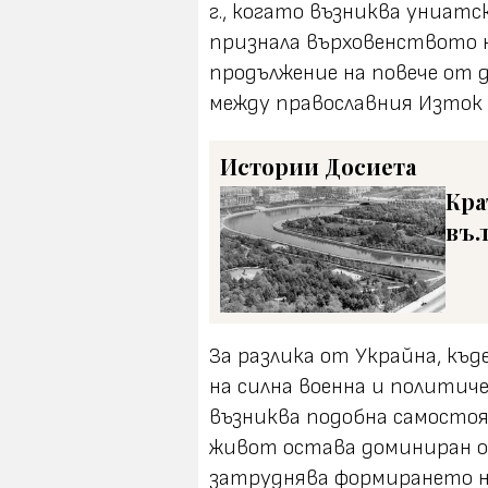
г., когато възниква униатс
признала върховенството н
продължение на повече от 
между православния Изток 
Истории
Досиета
Кра
въл
За разлика от Украйна, къ
на силна военна и политиче
възниква подобна самосто
живот остава доминиран о
затруднява формирането н