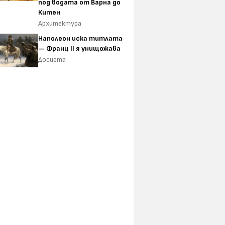
под водата от Варна до
Китен
Архитектура
Наполеон иска титлата
— Франц II я унищожава
Досиета