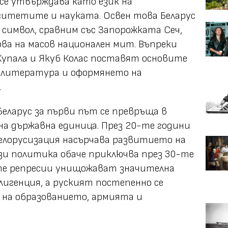
 се утвърждава като език на
итетите и науката. Освен това Беларус
 символ, сравним със Запорожката Сеч,
ова на масов национален мит. Въпреки
упала и Якуб Колас поставят основите
а литература и оформянето на
.
Беларус за първи път се превръща в
а държавна единица. През 20-те години
елорусизация насърчава развитието на
ази политика обаче приключва през 30-те
те репресии унищожават значителна
игенция, а руският постепенно се
 на образованието, армията и