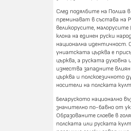
След подялбите на Полша в 
преминават в състава на Р
великорусите, малорусите 
клона на единен руски наро
национална идентичност. С
униатската църква е присъ
църква, а руската духовна
измества западните влиян
църква и полскоезичното 
носители на полската кул
Беларуското национално въз
значително по-бавно от ук
Образованите слоеве в гол
полската или руската култ