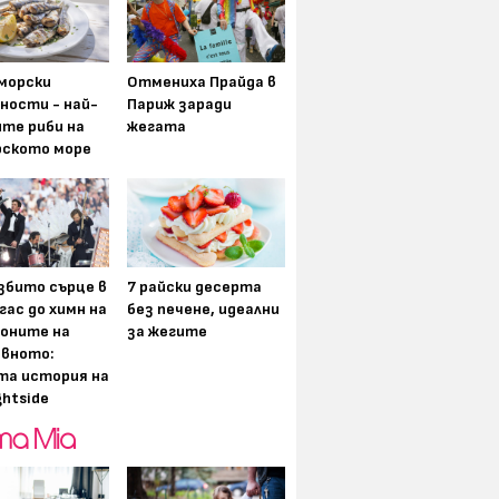
морски
Отмениха Прайда в
ности - най-
Париж заради
ите риби на
жегата
рското море
збито сърце в
7 райски десерта
гас до химн на
без печене, идеални
оните на
за жегите
вното:
та история на
ghtside