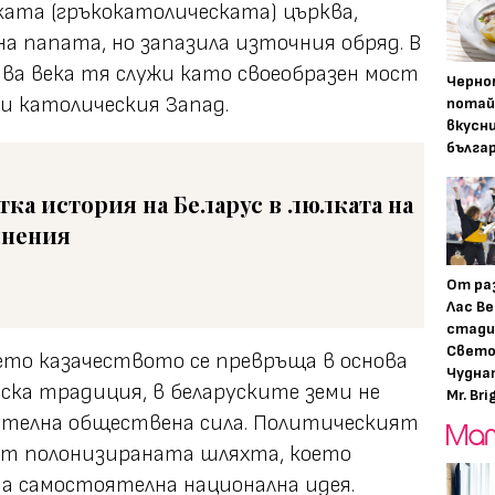
ката (гръкокатолическата) църква,
а папата, но запазила източния обряд. В
два века тя служи като своеобразен мост
Черно
и католическия Запад.
потай
вкусн
бълга
тка история на Беларус в люлката на
нения
От ра
Лас Ве
стади
Свето
дето казачеството се превръща в основа
Чудна
ска традиция, в беларуските земи не
Mr. Bri
ятелна обществена сила. Политическият
т полонизираната шляхта, което
а самостоятелна национална идея.