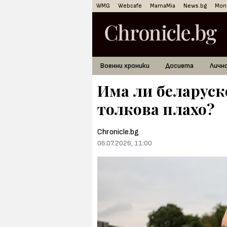
WMG
Webcafe
MamaMia
News.bg
Mon
Военни хроники
Досиета
Личн
Има ли беларуск
толкова плахо?
Chronicle.bg
06.07.2026, 11:00