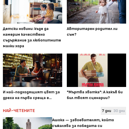
Детски новини: къде да
Авторитарен родител ли
намерим качествено
съм?
съдържание за любопитните
малки хора
И най-подходящият цвят за
"Мъртва хватка": А какъв би
дреха на първа среща е...
бил твоят сценарии?
НАЙ-ЧЕТЕНИТЕ
7 дни
30 дни
Ашока — завоевателят, който
съжалява за победата си