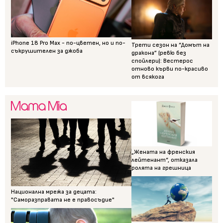
iPhone 18 Pro Max - по-цветен, но и по-
Трети сезон на “Домът на
съкрушителен за джоба
дракона” (ревю без
спойлери): Вестерос
отново кърви по-красиво
от всякога
„Жената на френския
лейтенант“, отказала
ролята на грешница
Национална мрежа за децата:
"Саморазправата не е правосъдие"