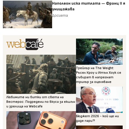
Наполеон иска титлата — Франц II я
унищожава
Досиета
Трейлър на The Weight:
Ръсел Кроу и Итън Хоук се
събират в напрегнат
трилър за оцеляване
Любимите ни битки от света на
Вестерос: Подредени по вкуса за екшън
и зрелища на Webcafe
Бюджет 2026 - кой ще ни
даде пари?!