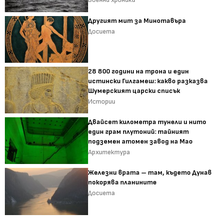
Другият мит за Минотавъра
Досиета
28 800 години на трона и един
истински Гилгамеш: какво разказва
Шумерският царски списък
Истории
Двайсет километра тунели и нито
един грам плутоний: тайният
подземен атомен завод на Мао
Архитектура
Железни врата – там, където Дунав
покорява планините
Досиета