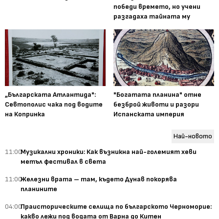
победи времето, но учени
разгадаха тайната му
„Българската Атлантида":
"Богатата планина" отне
Севтополис чака под водите
безброй животи и разори
на Копринка
Испанската империя
Най-новото
11:00
Музикални хроники: Как възникна най-големият хеви
метъл фестивал в света
11:00
Железни врата – там, където Дунав покорява
планините
04:00
Праисторическите селища по българското Черноморие:
какво лежи под водата от Варна до Китен