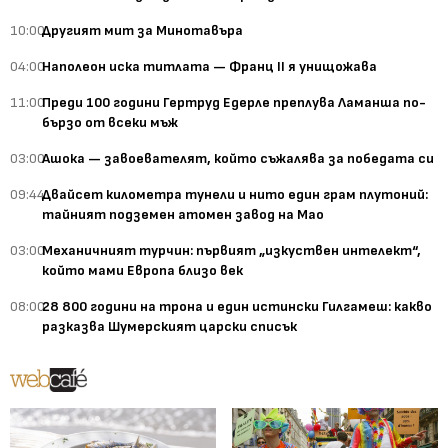
10:00
Другият мит за Минотавъра
04:00
Наполеон иска титлата — Франц II я унищожава
11:00
Преди 100 години Гертруд Едерле преплува Ламанша по-
бързо от всеки мъж
03:00
Ашока — завоевателят, който съжалява за победата си
09:44
Двайсет километра тунели и нито един грам плутоний:
тайният подземен атомен завод на Мао
03:00
Механичният турчин: първият „изкуствен интелект“,
който мами Европа близо век
08:00
28 800 години на трона и един истински Гилгамеш: какво
разказва Шумерският царски списък