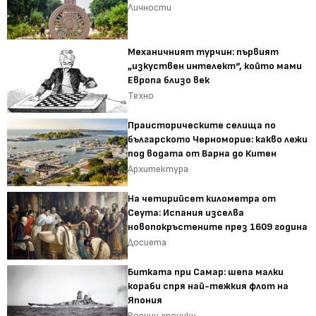
Личности
Механичният турчин: първият
„изкуствен интелект“, който мами
Европа близо век
Техно
Праисторическите селища по
българското Черноморие: какво лежи
под водата от Варна до Китен
Архитектура
На четирийсет километра от
Сеута: Испания изселва
новопокръстените през 1609 година
Досиета
Битката при Самар: шепа малки
кораби спря най-тежкия флот на
Япония
Военни хроники