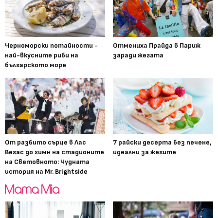
Черноморски потайности -
Отмениха Прайда в Париж
най-вкусните риби на
заради жегата
българското море
От разбито сърце в Лас
7 райски десерта без печене,
Вегас до химн на стадионите
идеални за жегите
на Световното: Чудната
история на Mr. Brightside