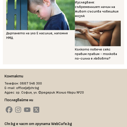
Изследване:
съвременният начин на
живот съсипва човешкия
мозък
Дърпането на ухо Е насилие, напомня
НМД
Колкото повече секс
правим правим - толкова
по-силна е любовта?
Контакти
Телефон: 0887 548 300
E-mail: office[at]chr.bg
Адрес: гр. София, ул. Фредерик Жолио Кюри №20
Последвайте ни
Chr.bg е част от групата WebCafe.bg