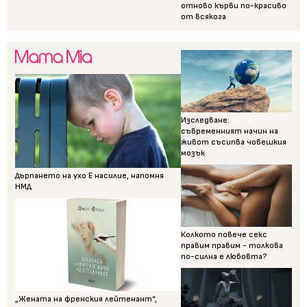
отново кърви по-красиво
от всякога
Изследване:
съвременният начин на
живот съсипва човешкия
мозък
Дърпането на ухо Е насилие, напомня
НМД
Колкото повече секс
правим правим - толкова
по-силна е любовта?
„Жената на френския лейтенант“,