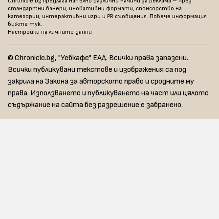
Chronicle.bg предлага напълно различни начини за реклама – чрез
стандартни банери, иновативни формати, спонсорство на
категории, интерактивни игри и PR съобщения. Повече информация
вижте тук
.
Настройки на личните данни
© Chronicle.bg, "Уебкафе" ЕАД. Всички права запазени.
Всички публикувани текстове и изображения са под
закрила на Закона за авторското право и сродните му
права. Използването и публикуването на част или цялото
съдържание на сайта без разрешение е забранено.