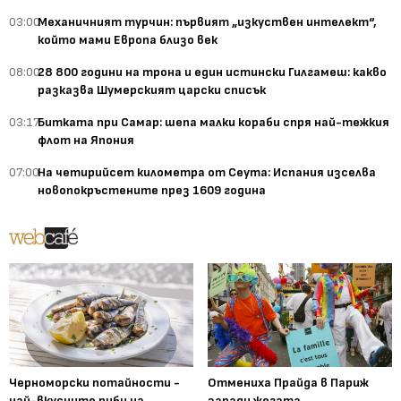
03:00
Механичният турчин: първият „изкуствен интелект“,
който мами Европа близо век
08:00
28 800 години на трона и един истински Гилгамеш: какво
разказва Шумерският царски списък
03:17
Битката при Самар: шепа малки кораби спря най-тежкия
флот на Япония
07:00
На четирийсет километра от Сеута: Испания изселва
новопокръстените през 1609 година
Черноморски потайности -
Отмениха Прайда в Париж
най-вкусните риби на
заради жегата