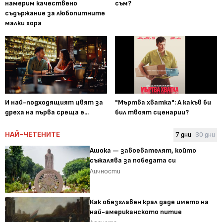
намерим качествено
съм?
съдържание за любопитните
малки хора
И най-подходящият цвят за
"Мъртва хватка": А какъв би
дреха на първа среща е...
бил твоят сценарии?
НАЙ-ЧЕТЕНИТЕ
7 дни
30 дни
Ашока — завоевателят, който
съжалява за победата си
Личности
Как обезглавен крал даде името на
най-американското питие