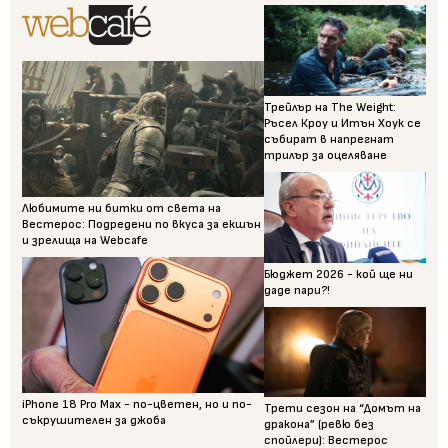
Трейлър на The Weight:
Ръсел Кроу и Итън Хоук се
събират в напрегнат
трилър за оцеляване
Любимите ни битки от света на
Вестерос: Подредени по вкуса за екшън
и зрелища на Webcafe
Бюджет 2026 - кой ще ни
даде пари?!
iPhone 18 Pro Max - по-цветен, но и по-
Трети сезон на “Домът на
съкрушителен за джоба
дракона” (ревю без
спойлери): Вестерос