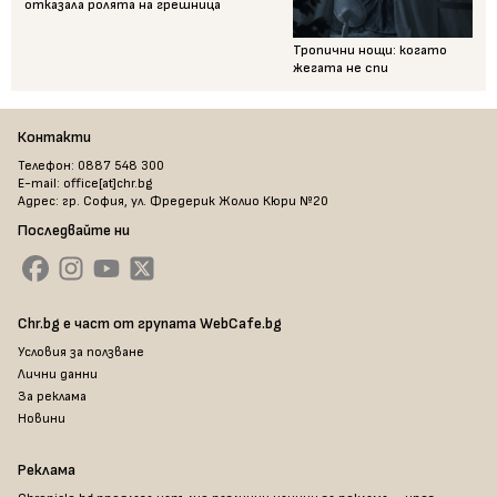
отказала ролята на грешница
Тропични нощи: когато
жегата не спи
Контакти
Телефон: 0887 548 300
E-mail: office[at]chr.bg
Адрес: гр. София, ул. Фредерик Жолио Кюри №20
Последвайте ни
Chr.bg е част от групата WebCafe.bg
Условия за ползване
Лични данни
За реклама
Новини
Реклама