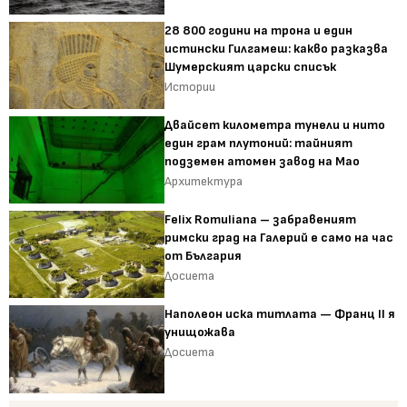
28 800 години на трона и един
истински Гилгамеш: какво разказва
Шумерският царски списък
Истории
Двайсет километра тунели и нито
един грам плутоний: тайният
подземен атомен завод на Мао
Архитектура
Felix Romuliana – забравеният
римски град на Галерий е само на час
от България
Досиета
Наполеон иска титлата — Франц II я
унищожава
Досиета