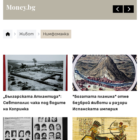
Money.bg
Живот
Нимфоманка
„Българската Атлантида":
"Богатата планина" отне
Севтополис чака под водите
безброй животи и разори
на Копринка
Испанската империя