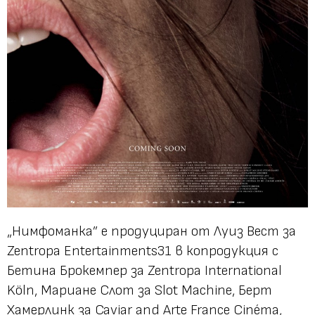
„Нимфоманка” е продуциран от Луиз Вест за
Zentropa Entertainments31 в копродукция с
Бетина Брокемпер за Zentropa International
Köln, Мариане Слот за Slot Machine, Берт
Хамерлинк за Caviar and Arte France Cinéma,