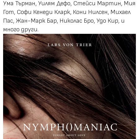
Ума Търман, Уилям Дефо, Стейси Мартин, Мия
Гот, Софи Кенеди Кларк, Кони Нилсен, Михаел
Пас, Жан-Марк Бар, Николас Бро, Удо Кир, и
много други.