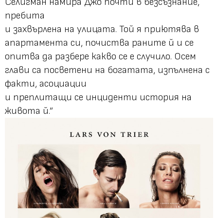
Селигман намира Джо почти в безсъзнание,
пребита
и захвърлена на улицата. Той я приютява в
апартамента си, почиства раните й и се
опитва да разбере какво се е случило. Осем
глави са посветени на богатата, изпълнена с
факти, асоциации
и преплитащи се инциденти история на
живота й.”