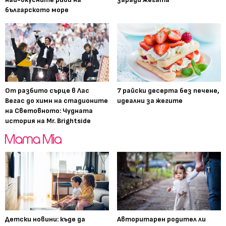
българското море
От разбито сърце в Лас
7 райски десерта без печене,
Вегас до химн на стадионите
идеални за жегите
на Световното: Чудната
история на Mr. Brightside
Детски новини: къде да
Авторитарен родител ли