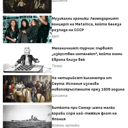
Досиета
Музикални хроники: Легендарният
концерт на Metallica, който беляза
разпада на СССР
Арт
Механичният турчин: първият
„изкуствен интелект“, който мами
Европа близо век
Техно
На четирийсет километра от
Сеута: Испания изселва
новопокръстените през 1609 година
Досиета
Битката при Самар: шепа малки
кораби спря най-тежкия флот на
Япония
Военни хроники