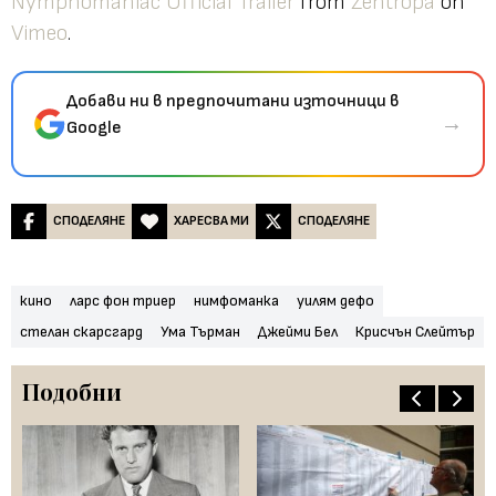
Nymphomaniac Official Trailer
from
Zentropa
on
Vimeo
.
Добави ни в предпочитани източници в
→
Google
СПОДЕЛЯНЕ
ХАРЕСВА МИ
СПОДЕЛЯНЕ
кино
ларс фон триер
нимфоманка
уилям дефо
стелан скарсгард
Ума Търман
Джейми Бел
Крисчън Слейтър
Подобни