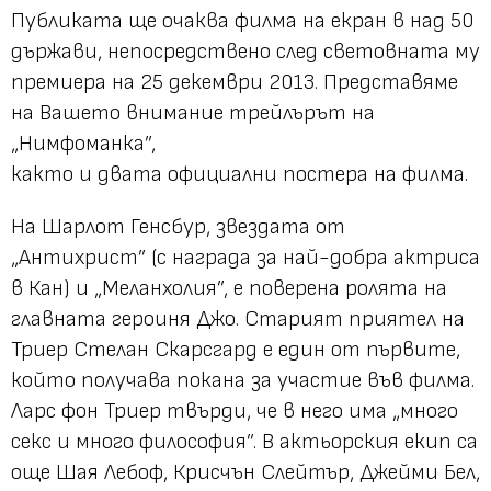
Публиката ще очаква филма на екран в над 50
държави, непосредствено след световната му
премиера на 25 декември 2013. Представяме
на Вашето внимание трейлърът на
„Нимфоманка”,
както и двата официални постера на филма.
На Шарлот Генсбур, звездата от
„Антихрист” (с награда за най-добра актриса
в Кан) и „Меланхолия”, е поверена ролята на
главната героиня Джо. Старият приятел на
Триер Стелан Скарсгард е един от първите,
който получава покана за участие във филма.
Ларс фон Триер твърди, че в него има „много
секс и много философия”. В актьорския екип са
още Шая Лебоф, Крисчън Слейтър, Джейми Бел,