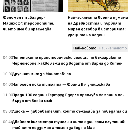
Феноменът „Баадер-
Най-голямата военна измама
Майнхоф": терористите,
на Древността и първият
чието име ви преследва
мирен договор в историята:
уроците на Кадеш
Най-новото
Най-четеното
04:00
Потъналите праисторически селища по българското
Черноморие: какво лежи под водата от Варна до Китен
10:00
Другият мит за Минотавъра
04:00
Наполеон иска титлата — Франц II я унищожава
11:00
Преди 100 години Гертруд Едерле преплува Ламанша по-
бързо от всеки мъж
03:00
Ашока — завоевателят, който съжалява за победата си
09:44
Двайсет километра тунели и нито един грам плутоний:
тайният подземен атомен завод на Мао