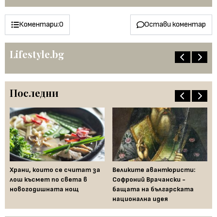
Коментари:
0
Остави коментар
Lifestyle.bg
Последни
Храни, които се считат за
Великите авантюристи:
Ев
 за
лош късмет по света в
Софроний Врачански -
Ти
новогодишната нощ
бащата на българската
съ
национална идея
по