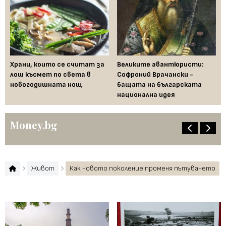
Храни, които се считат за
Великите авантюристи:
Ев
 за
лош късмет по света в
Софроний Врачански -
Ти
новогодишната нощ
бащата на българската
съ
национална идея
по
Money.bg
Живот
Как новото поколение променя пътуването