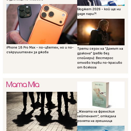
Бюджет 2026 - кой ще ни
даде пари?!
iPhone 18 Pro Max - по-цветен, но и по-
Трети сезон на “Домът на
съкрушителен за джоба
дракона” (ревю без
спойлери): Вестерос
отново кърви по-красиво
от всякога
„Жената на френския
лейтенант“, отказала
ролята на грешница