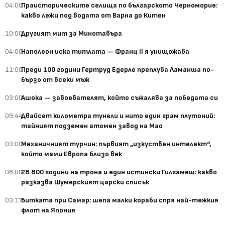
04:00
Праисторическите селища по българското Черноморие:
какво лежи под водата от Варна до Китен
10:00
Другият мит за Минотавъра
04:00
Наполеон иска титлата — Франц II я унищожава
11:00
Преди 100 години Гертруд Едерле преплува Ламанша по-
бързо от всеки мъж
03:00
Ашока — завоевателят, който съжалява за победата си
09:44
Двайсет километра тунели и нито един грам плутоний:
тайният подземен атомен завод на Мао
03:00
Механичният турчин: първият „изкуствен интелект“,
който мами Европа близо век
08:00
28 800 години на трона и един истински Гилгамеш: какво
разказва Шумерският царски списък
03:17
Битката при Самар: шепа малки кораби спря най-тежкия
флот на Япония