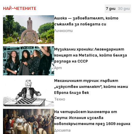
НАЙ-ЧЕТЕНИТЕ
7 дни
30 дни
Ашока — завоевателят, който
съжалява за победата си
Личности
Музикални хроники: Легендарният
концерт на Metallica, който беляза
разпада на СССР
Арт
Механичният турчин: първият
„изкуствен интелект“, който мами
Европа близо век
Техно
На четирийсет километра от
Сеута: Испания изселва
новопокръстените през 1609 година
Досиета