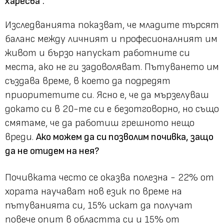
харесва”.
Изследванията показват, че младите търсят
баланс между личният и професионалният им
живот и бързо напускат работните си
места, ако не ги задоволяват. Пътуването им
създава време, в което да подредят
приоритетите си. Ясно е, че да мързелуваш
докато си в 20-те си е безотговорно, но също
смятаме, че да работиш грешното нещо
вреди.
Ако можем да си позволим почивка, защо
да не отидем на нея?
Почивката често се оказва полезна - 22% от
хората научават нов език по време на
пътуванията си, 15% искат да получат
повече опит в областта си и 15% от