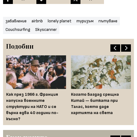
забавление
airbnb
lonely planet
туризъм
пътуване
Couchsurfing
Skyscanner
Подобни
Как през 1966 г. Франция
Когато Багдад срещна
Бе
напусна военните
Китай — битката при
из
структури на НАТО и се
Талас, която даде
ис
върна едва 40 години по-
хартията на света
късно?