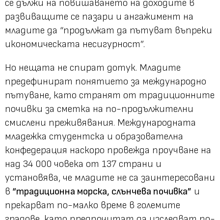
се дължи на повишаването на доходите в
развиващите се пазари и ангажимент на
младите да “продължат да пътуват въпреки
икономическата несигурност”.
Но нещата не спират дотук. Младите
предефинират понятието за международно
пътуване, като странят от традиционните
почивки за сметка на по-продължителни
смислени преживявания. Международната
младежка студентска и образователна
конфедерация наскоро провежда проучване на
над 34 000 човека от 137 страни и
установява, че младите не са заинтересовани
в
“традиционна морска, слънчева почивка”
и
прекарват по-малко време в големите
градове, като предпочитат да изследват по-