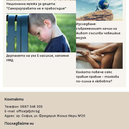
Национална мрежа за децата:
"Саморазправата не е правосъдие"
Изследване:
съвременният начин на
живот съсипва човешкия
мозък
Дърпането на ухо Е насилие, напомня
НМД
Колкото повече секс
правим правим - толкова
по-силна е любовта?
Контакти
Телефон: 0887 548 300
E-mail: office[at]chr.bg
Адрес: гр. София, ул. Фредерик Жолио Кюри №20
Последвайте ни