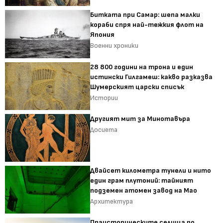
Битката при Самар: шепа малки
кораби спря най-тежкия флот на
Япония
Военни хроники
28 800 години на трона и един
истински Гилгамеш: какво разказва
Шумерският царски списък
Истории
Другият мит за Минотавъра
Досиета
Двайсет километра тунели и нито
един грам плутоний: тайният
подземен атомен завод на Мао
Архитектура
Праисторическите селища по