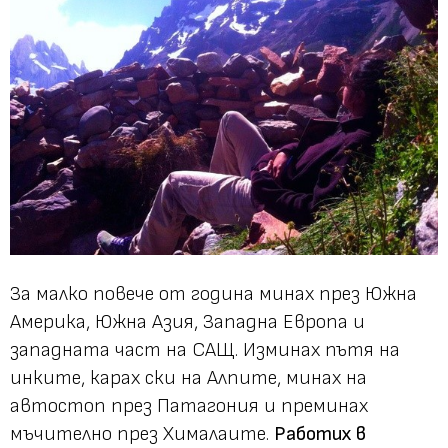
За малко повече от година минах през Южна
Америка, Южна Азия, Западна Европа и
западната част на САЩ. Изминах пътя на
инките, карах ски на Алпите, минах на
автостоп през Патагония и преминах
мъчително през Хималаите.
Работих в