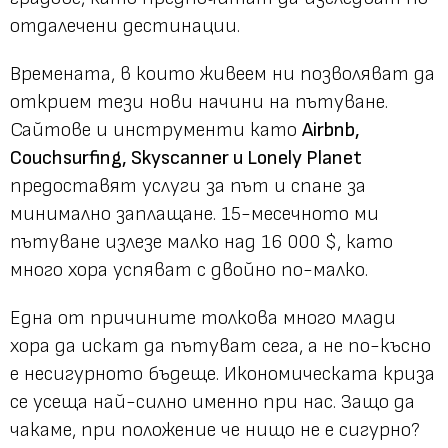
отдалечени дестинации.
Времената, в които живеем ни позволяват да
открием тези нови начини на пътуване.
Сайтове и инструменти като
Airbnb,
Couchsurfing, Skyscanner и Lonely Planet
предоставят услуги за път и спане за
минимално заплащане. 15-месечното ми
пътуване излезе малко над 16 000 $, като
много хора успяват с двойно по-малко.
Една от причините толкова много млади
хора да искат да пътуват сега, а не по-късно
е несигурното бъдеще. Икономическата криза
се усеща най-силно именно при нас. Защо да
чакаме, при положение че нищо не е сигурно?