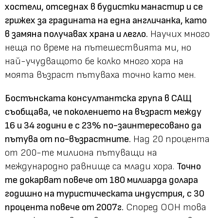
хостели, отседнах в будистки манастир и се
грижех за градината на една англичанка, като
в замяна получавах храна и легло.
Научих много
неща по време на пътешествията ми, но
най-учудващото бе колко много хора на
моята възраст пътуваха точно като мен.
Бостънската консултантска група в САЩ
съобщава, че поколението на възраст между
16 и 34 години е с 23% по-заинтересовано да
пътува от по-възрастните.
Над 20 процента
от 200-те милиона пътуващи на
международно равнище са млади хора.
Точно
те докарват повече от 180 милиарда долара
годишно на туристическата индустрия, с 30
процента повече от 2007г.
Според ООН това