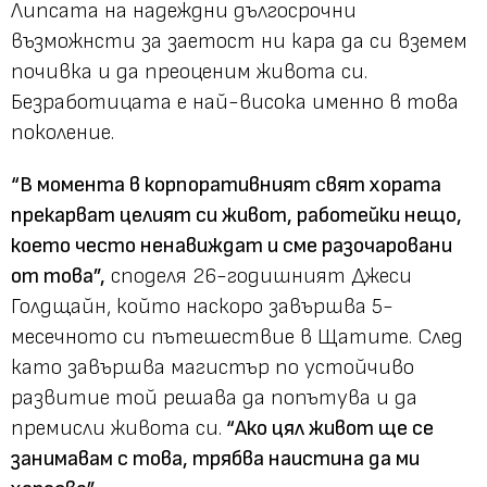
Липсата на надеждни дългосрочни
възможнсти за заетост ни кара да си вземем
почивка и да преоценим живота си.
Безработицата е най-висока именно в това
поколение.
“В момента в корпоративният свят хората
прекарват целият си живот, работейки нещо,
което често ненавиждат и сме разочаровани
от това”,
споделя 26-годишният Джеси
Голдщайн, който наскоро завършва 5-
месечното си пътешествие в Щатите. След
като завършва магистър по устойчиво
развитие той решава да попътува и да
премисли живота си.
“Ако цял живот ще се
занимавам с това, трябва наистина да ми