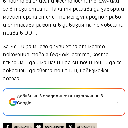
в които са описани жестокостите, случили
се в тези страни. Така тя решава да завърши
магистърска степен по международно право
и оттогава работи в дивизията по човешки
права в ООН.
За мен и за много други хора от моето
поколение това е възможността, която
търсим - да има начин да си починеш и да се
докоснеш до света по начин, невъзможен
досега.
Добави ни в предпочитани източници в
→
Google
СПОДЕЛЯНЕ
ХАРЕСВА МИ
СПОДЕЛЯНЕ