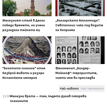
Железният стълб в Делхи
„Българската Атлантида":
победи времето, но учени
Севтополис чака под водите
разгадаха тайната му
на Копринка
"Богатата планина" отне
Феноменът „Баадер-
безброй животи и разори
Майнхоф": терористите,
Испанската империя
чието име ви преследва
Най-новото
Най-четеното
11:00
Железни врата – там, където Дунав покорява
планините