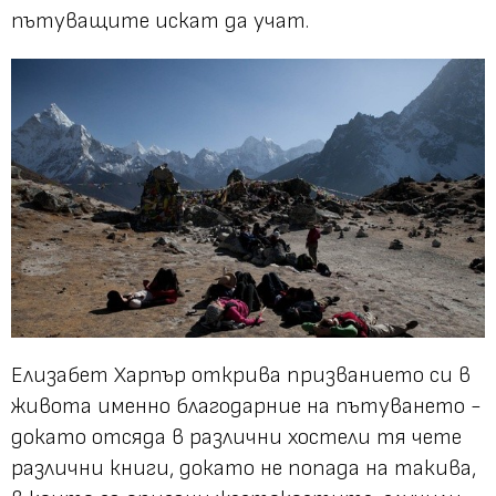
пътуващите искат да учат.
Елизабет Харпър открива призванието си в
живота именно благодарние на пътуването -
докато отсяда в различни хостели тя чете
различни книги, докато не попада на такива,