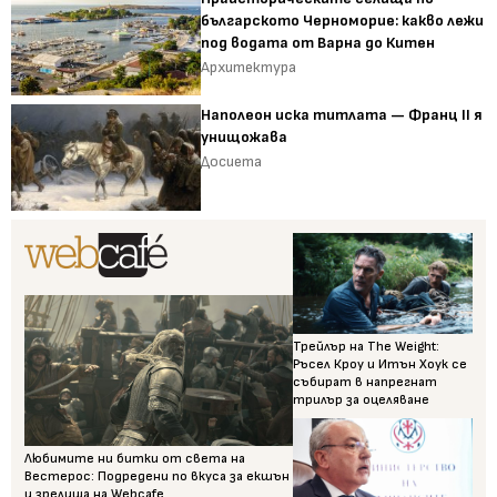
българското Черноморие: какво лежи
под водата от Варна до Китен
Архитектура
Наполеон иска титлата — Франц II я
унищожава
Досиета
Трейлър на The Weight:
Ръсел Кроу и Итън Хоук се
събират в напрегнат
трилър за оцеляване
Любимите ни битки от света на
Вестерос: Подредени по вкуса за екшън
и зрелища на Webcafe