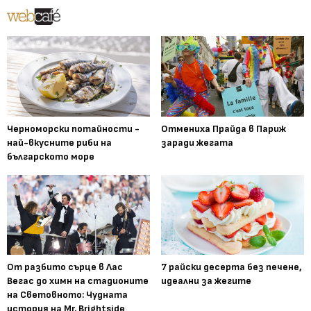
Черноморски потайности -
Отмениха Прайда в Париж
най-вкусните риби на
заради жегата
българското море
От разбито сърце в Лас
7 райски десерта без печене,
Вегас до химн на стадионите
идеални за жегите
на Световното: Чудната
история на Mr. Brightside