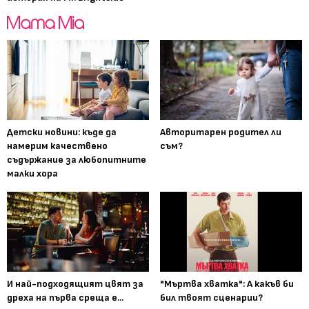
Детски новини: къде да
Авторитарен родител ли
намерим качествено
съм?
съдържание за любопитните
малки хора
И най-подходящият цвят за
"Мъртва хватка": А какъв би
дреха на първа среща е...
бил твоят сценарии?