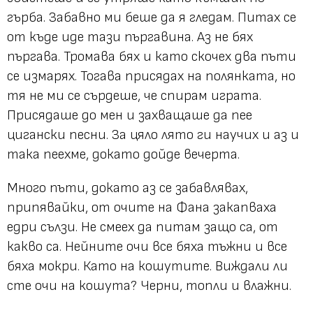
гърба. Забавно ми беше да я гледам. Питах се
от къде иде тази пъргавина. Аз не бях
пъргава. Тромава бях и като скочех два пъти
се измарях. Тогава присядах на полянката, но
тя не ми се сърдеше, че спирам играта.
Присядаше до мен и захващаше да пее
цигански песни. За цяло лято ги научих и аз и
така пеехме, докато дойде вечерта.
Много пъти, докато аз се забавлявах,
припявайки, от очите на Фана закапваха
едри сълзи. Не смеех да питам защо са, от
какво са. Нейните очи все бяха тъжни и все
бяха мокри. Като на кошутите. Виждали ли
сте очи на кошута? Черни, топли и влажни.