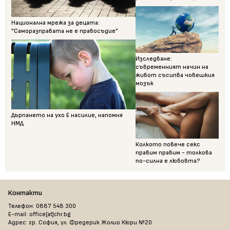
Национална мрежа за децата:
"Саморазправата не е правосъдие"
Изследване:
съвременният начин на
живот съсипва човешкия
мозък
Дърпането на ухо Е насилие, напомня
НМД
Колкото повече секс
правим правим - толкова
по-силна е любовта?
Контакти
Телефон: 0887 548 300
E-mail: office[at]chr.bg
Адрес: гр. София, ул. Фредерик Жолио Кюри №20