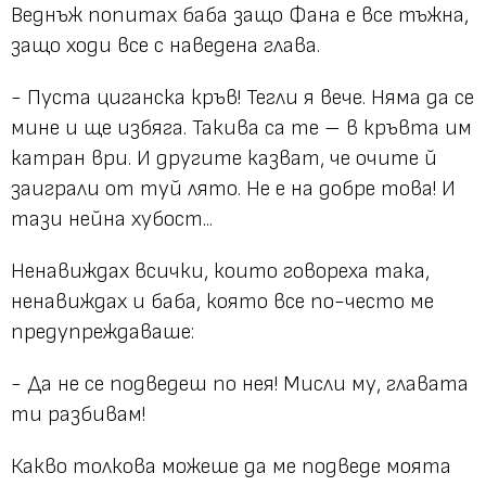
Веднъж попитах баба защо Фана е все тъжна,
защо ходи все с наведена глава.
- Пуста циганска кръв! Тегли я вече. Няма да се
мине и ще избяга. Такива са те – в кръвта им
катран ври. И другите казват, че очите й
заиграли от туй лято. Не е на добре това! И
тази нейна хубост...
Ненавиждах всички, които говореха така,
ненавиждах и баба, която все по-често ме
предупреждаваше:
- Да не се подведеш по нея! Мисли му, главата
ти разбивам!
Какво толкова можеше да ме подведе моята