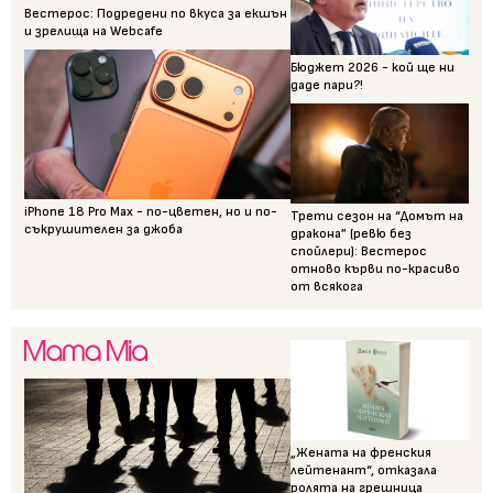
Вестерос: Подредени по вкуса за екшън
и зрелища на Webcafe
Бюджет 2026 - кой ще ни
даде пари?!
iPhone 18 Pro Max - по-цветен, но и по-
Трети сезон на “Домът на
съкрушителен за джоба
дракона” (ревю без
спойлери): Вестерос
отново кърви по-красиво
от всякога
„Жената на френския
лейтенант“, отказала
ролята на грешница