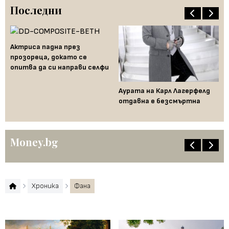
Последни
Актриса падна през
прозореца, докато се
опитва да си направи селфи
Аурата на Карл Лагерфелд
По
 и
отдавна е безсмъртна
Ка
Money.bg
Хроника
Фана