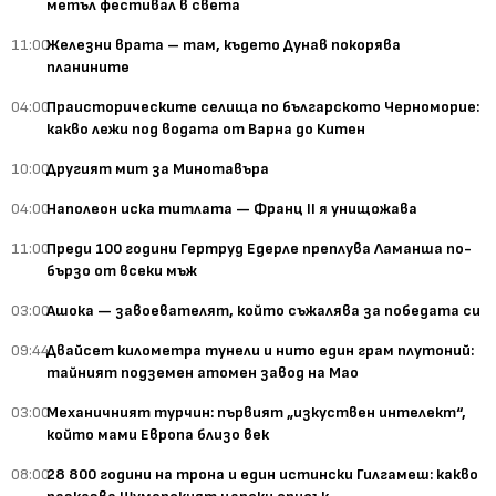
метъл фестивал в света
11:00
Железни врата – там, където Дунав покорява
планините
04:00
Праисторическите селища по българското Черноморие:
какво лежи под водата от Варна до Китен
10:00
Другият мит за Минотавъра
04:00
Наполеон иска титлата — Франц II я унищожава
11:00
Преди 100 години Гертруд Едерле преплува Ламанша по-
бързо от всеки мъж
03:00
Ашока — завоевателят, който съжалява за победата си
09:44
Двайсет километра тунели и нито един грам плутоний:
тайният подземен атомен завод на Мао
03:00
Механичният турчин: първият „изкуствен интелект“,
който мами Европа близо век
08:00
28 800 години на трона и един истински Гилгамеш: какво