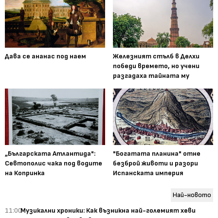
Дава се ананас под наем
Железният стълб в Делхи
победи времето, но учени
разгадаха тайната му
„Българската Атлантида":
"Богатата планина" отне
Севтополис чака под водите
безброй животи и разори
на Копринка
Испанската империя
Най-новото
11:00
Музикални хроники: Как възникна най-големият хеви