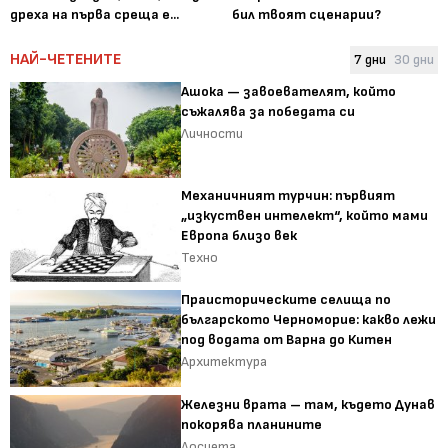
дреха на първа среща е...
бил твоят сценарии?
НАЙ-ЧЕТЕНИТЕ
7 дни
30 дни
Ашока — завоевателят, който
съжалява за победата си
Личности
Механичният турчин: първият
„изкуствен интелект“, който мами
Европа близо век
Техно
Праисторическите селища по
българското Черноморие: какво лежи
под водата от Варна до Китен
Архитектура
Железни врата – там, където Дунав
покорява планините
Досиета