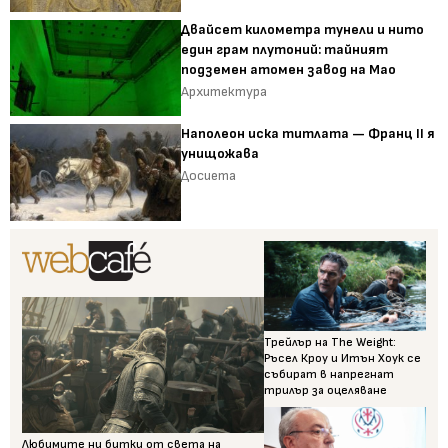
Двайсет километра тунели и нито
един грам плутоний: тайният
подземен атомен завод на Мао
Архитектура
Наполеон иска титлата — Франц II я
унищожава
Досиета
Трейлър на The Weight:
Ръсел Кроу и Итън Хоук се
събират в напрегнат
трилър за оцеляване
Любимите ни битки от света на