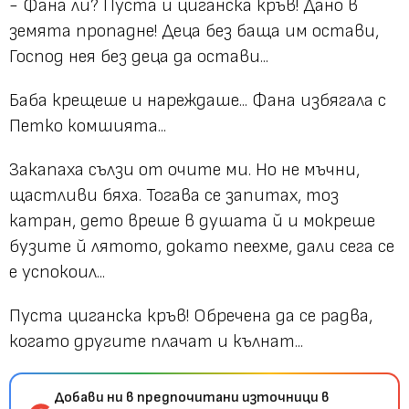
- Фана ли? Пуста й циганска кръв! Дано в
земята пропадне! Деца без баща им остави,
Господ нея без деца да остави...
Баба крещеше и нареждаше... Фана избягала с
Петко комшията...
Закапаха сълзи от очите ми. Но не мъчни,
щастливи бяха. Тогава се запитах, тоз
катран, дето вреше в душата й и мокреше
бузите й лятото, докато пеехме, дали сега се
е успокоил...
Пуста циганска кръв! Обречена да се радва,
когато другите плачат и кълнат...
Добави ни в предпочитани източници в