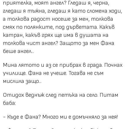
приятелка, моят ангел? Гледаш я, черна,
гледаш я тъжна, гледаш я като сломена ходи,
а толкова радост носеше за мен, толкова
смях по полянките, под дърветата. Какъв
катран, какъв грях ще има в душата на
толкова чист ангел? Защото за мен Фана
беше ангел...
Мина лятото и аз се прибрах в града. Почнах
училище. Фана не учеше. Тогава не съм
мислила защо...
Отидох веднъж след петъка на село. Питам
баба:
- Къде е Фана? Много ми е домъчняло за нея!