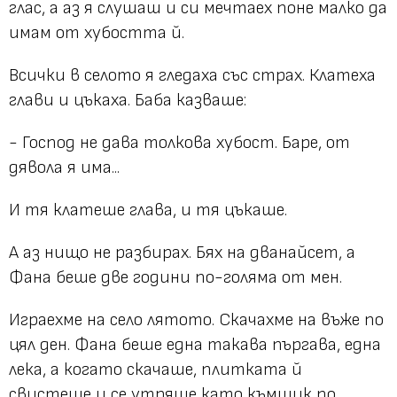
глас, а аз я слушаш и си мечтаех поне малко да
имам от хубостта й.
Всички в селото я гледаха със страх. Клатеха
глави и цъкаха. Баба казваше:
- Господ не дава толкова хубост. Баре, от
дявола я има...
И тя клатеше глава, и тя цъкаше.
А аз нищо не разбирах. Бях на дванайсет, а
Фана беше две години по-голяма от мен.
Играехме на село лятото. Скачахме на въже по
цял ден. Фана беше една такава пъргава, една
лека, а когато скачаше, плитката й
свистеше и се утряше като къмшик по