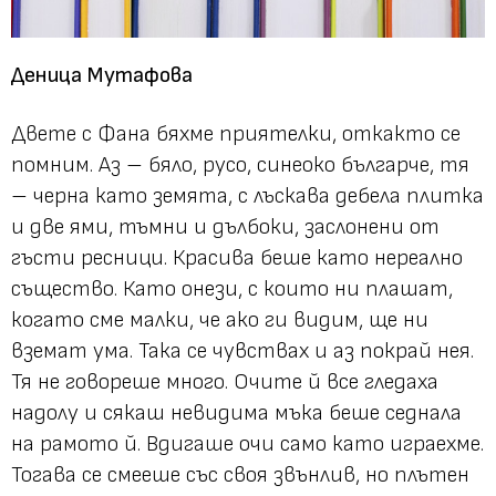
Деница Мутафова
Двете с Фана бяхме приятелки, откакто се
помним. Аз – бяло, русо, синеоко българче, тя
– черна като земята, с лъскава дебела плитка
и две ями, тъмни и дълбоки, заслонени от
гъсти ресници. Красива беше като нереално
същество. Като онези, с които ни плашат,
когато сме малки, че ако ги видим, ще ни
вземат ума. Така се чувствах и аз покрай нея.
Тя не говореше много. Очите й все гледаха
надолу и сякаш невидима мъка беше седнала
на рамото й. Вдигаше очи само като играехме.
Тогава се смееше със своя звънлив, но плътен