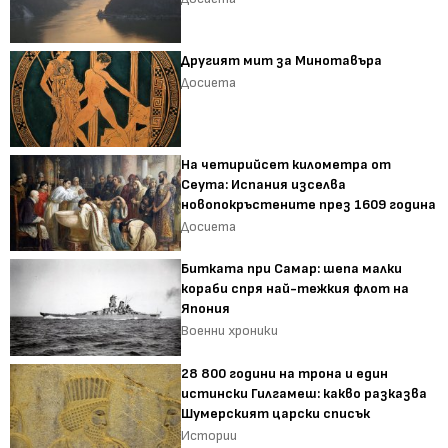
Другият мит за Минотавъра
Досиета
На четирийсет километра от
Сеута: Испания изселва
новопокръстените през 1609 година
Досиета
Битката при Самар: шепа малки
кораби спря най-тежкия флот на
Япония
Военни хроники
28 800 години на трона и един
истински Гилгамеш: какво разказва
Шумерският царски списък
Истории