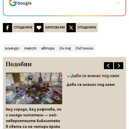
→
Google
СПОДЕЛЯНЕ
ХАРЕСВА МИ
СПОДЕЛЯНЕ
конкурс
текст
автори
24 maj
240 книги
Подобни
Дава се ананас под наем
Без сграда, без рафтове, но
Ер
,
с хиляди читатели — най-
ра
невероятните библиотеки
в света са на четири крака