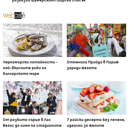
разказва Шумерският царски списък
Черноморски потайности -
Отмениха Прайда в Париж
най-вкусните риби на
заради жегата
българското море
От разбито сърце в Лас
7 райски десерта без печене,
Вегас до химн на стадионите
идеални за жегите