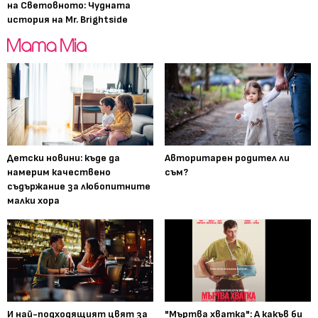
на Световното: Чудната
история на Mr. Brightside
Детски новини: къде да
Авторитарен родител ли
намерим качествено
съм?
съдържание за любопитните
малки хора
И най-подходящият цвят за
"Мъртва хватка": А какъв би