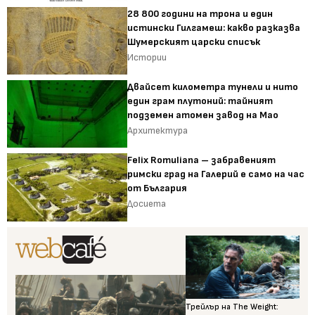
28 800 години на трона и един
истински Гилгамеш: какво разказва
Шумерският царски списък
Истории
Двайсет километра тунели и нито
един грам плутоний: тайният
подземен атомен завод на Мао
Архитектура
Felix Romuliana – забравеният
римски град на Галерий е само на час
от България
Досиета
Трейлър на The Weight: