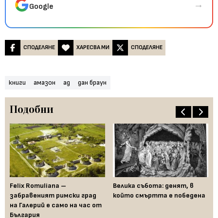
→
Google
СПОДЕЛЯНЕ
ХАРЕСВА МИ
СПОДЕЛЯНЕ
книги
амазон
ад
дан браун
Подобни
:
Felix Romuliana –
Велика събота: денят, в
На
забравеният римски град
който смъртта е победена
от
е
на Галерий е само на час от
но
България
16