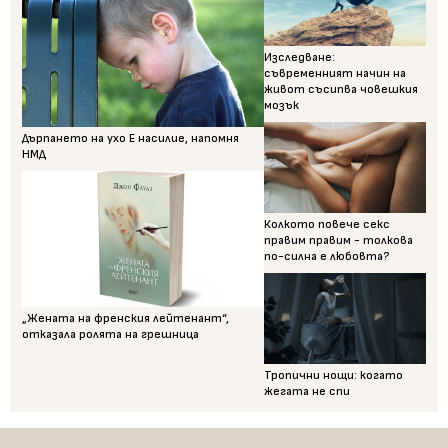
Изследване:
съвременният начин на
живот съсипва човешкия
мозък
Дърпането на ухо Е насилие, напомня
НМД
Колкото повече секс
правим правим - толкова
по-силна е любовта?
„Жената на френския лейтенант“,
отказала ролята на грешница
Тропични нощи: когато
жегата не спи