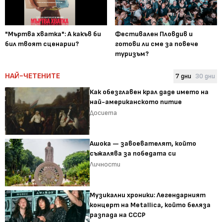
"Мъртва хватка": А какъв би
Фестивален Пловдив и
бил твоят сценарии?
готови ли сме за повече
туризъм?
НАЙ-ЧЕТЕНИТЕ
7 дни
30 дни
Как обезглавен крал даде името на
най-американското питие
Досиета
Ашока — завоевателят, който
съжалява за победата си
Личности
Музикални хроники: Легендарният
концерт на Metallica, който беляза
разпада на СССР