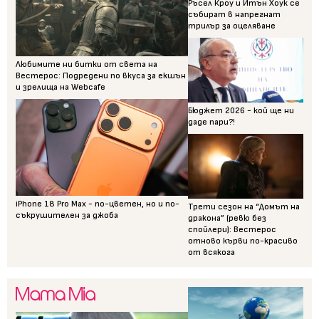
Ръсел Кроу и Итън Хоук се
събират в напрегнат
трилър за оцеляване
Любимите ни битки от света на
Вестерос: Подредени по вкуса за екшън
и зрелища на Webcafe
Бюджет 2026 - кой ще ни
даде пари?!
iPhone 18 Pro Max - по-цветен, но и по-
Трети сезон на “Домът на
съкрушителен за джоба
дракона” (ревю без
спойлери): Вестерос
отново кърви по-красиво
от всякога