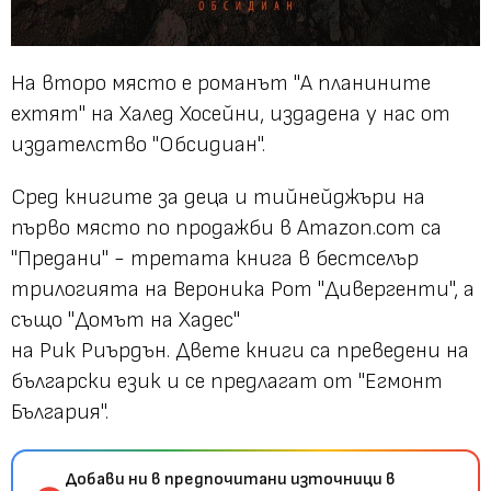
На второ място е романът "А планините
ехтят" на Халед Хосейни, издадена у нас от
издателство "Обсидиан".
Сред книгите за деца и тийнейджъри на
първо място по продажби в Amazon.com са
"Предани" - третата книга в бестселър
трилогията на Вероника Рот "Дивергенти", а
също "Домът на Хадес"
на Рик Риърдън. Двете книги са преведени на
български език и се предлагат от "Егмонт
България".
Добави ни в предпочитани източници в