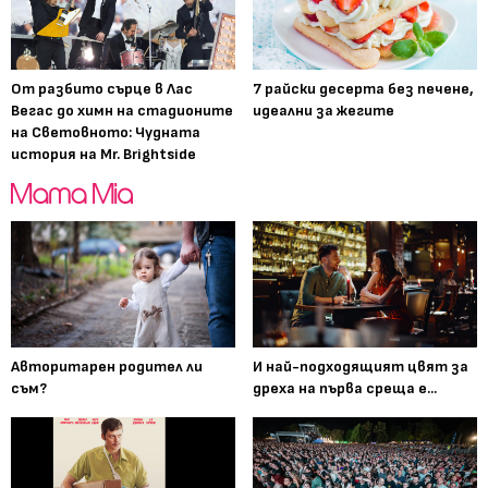
От разбито сърце в Лас
7 райски десерта без печене,
Вегас до химн на стадионите
идеални за жегите
на Световното: Чудната
история на Mr. Brightside
Авторитарен родител ли
И най-подходящият цвят за
съм?
дреха на първа среща е...