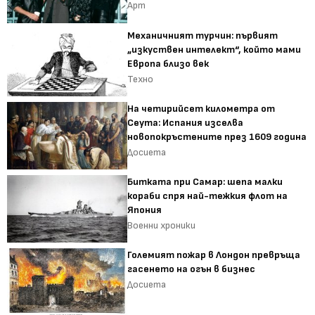
Арт
Механичният турчин: първият
„изкуствен интелект“, който мами
Европа близо век
Техно
На четирийсет километра от
Сеута: Испания изселва
новопокръстените през 1609 година
Досиета
Битката при Самар: шепа малки
кораби спря най-тежкия флот на
Япония
Военни хроники
Големият пожар в Лондон превръща
гасенето на огън в бизнес
Досиета