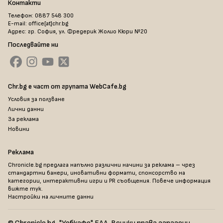
Контакти
Телефон: 0887 548 300
E-mail: office[at]chr.bg
Адрес: гр. София, ул. Фредерик Жолио Кюри №20
Последвайте ни
Chr.bg е част от групата WebCafe.bg
Условия за ползване
Лични данни
За реклама
Новини
Реклама
Chronicle.bg предлага напълно различни начини за реклама – чрез
стандартни банери, иновативни формати, спонсорство на
категории, интерактивни игри и PR съобщения. Повече информация
вижте тук
.
Настройки на личните данни