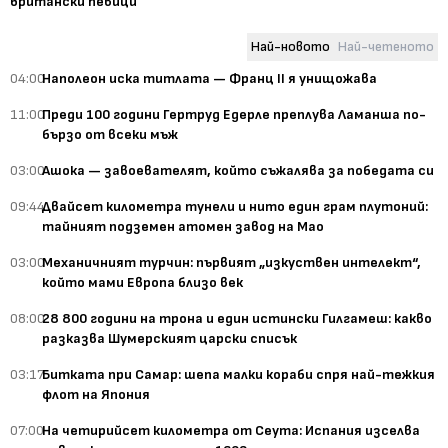
британски певици
Най-новото
Най-четеното
04:00
Наполеон иска титлата — Франц II я унищожава
11:00
Преди 100 години Гертруд Едерле преплува Ламанша по-
бързо от всеки мъж
03:00
Ашока — завоевателят, който съжалява за победата си
09:44
Двайсет километра тунели и нито един грам плутоний:
тайният подземен атомен завод на Мао
03:00
Механичният турчин: първият „изкуствен интелект“,
който мами Европа близо век
08:00
28 800 години на трона и един истински Гилгамеш: какво
разказва Шумерският царски списък
03:17
Битката при Самар: шепа малки кораби спря най-тежкия
флот на Япония
07:00
На четирийсет километра от Сеута: Испания изселва