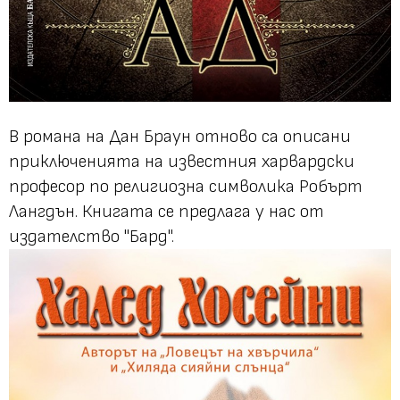
В романа на Дан Браун отново са описани
приключенията на известния харвардски
професор по религиозна символика Робърт
Лангдън. Книгата се предлага у нас от
издателство "Бард".