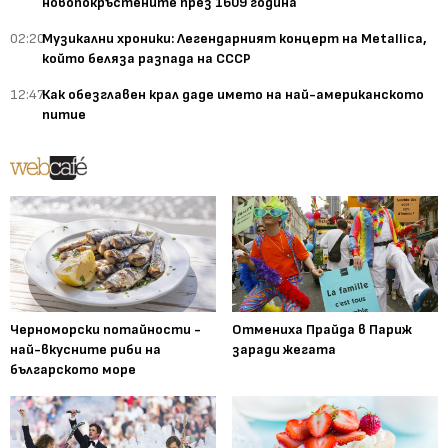
новопокръстените през 1609 година
02:20
Музикални хроники: Легендарният концерт на Metallica,
който беляза разпада на СССР
12:47
Как обезглавен крал даде името на най-американското
питие
Черноморски потайности -
Отмениха Прайда в Париж
най-вкусните риби на
заради жегата
българското море