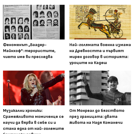
Феноменът „Баадер-
Най-голямата военна измама
Майнхоф": терористите,
на Древността и първият
чието име ви преследва
мирен договор в историята:
уроците на Кадеш
Музикални хроники:
От Монреал до бягството
Срамежливото момиченце се
през границата: двата
научи да вярва в себе си и
живота на Надя Команечи
стана една от най-големите