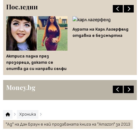
Последни
Аурата на Карл Лагерфелд
отдавна е безсмъртна
Актриса падна през
По
 и
прозореца, докато се
Ка
опитва да си направи селфи
Money.bg
Хроника
"Ад" на Дан Браун е най продаваната книга на "Amazon" за 2013