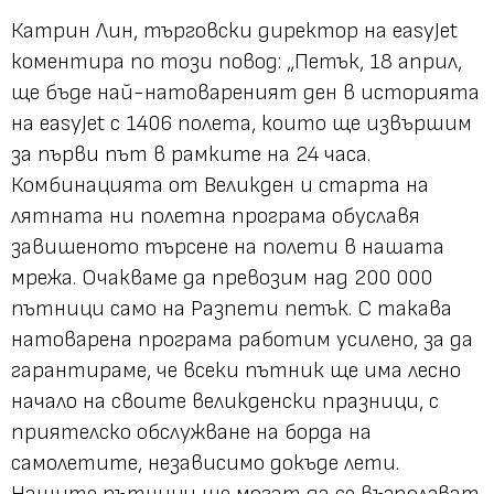
Катрин Лин, търговски директор на easyJet
коментира по този повод:
„Петък, 18 април,
ще бъде най-натовареният ден в историята
на еasyJet с 1406 полета, които ще извършим
за първи път в рамките на 24 часа.
Комбинацията от Великден и старта на
лятната ни полетна програма обуславя
завишеното търсене на полети в нашата
мрежа. Очакваме да превозим над 200 000
пътници само на Разпети петък. С такава
натоварена програма работим усилено, за да
гарантираме, че всеки пътник ще има лесно
начало на своите великденски празници, с
приятелско обслужване на борда на
самолетите, независимо докъде лети.