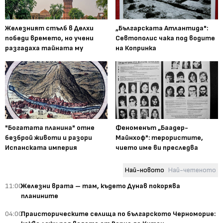
Железният стълб в Делхи
„Българската Атлантида":
победи времето, но учени
Севтополис чака под водите
разгадаха тайната му
на Копринка
"Богатата планина" отне
Феноменът „Баадер-
безброй животи и разори
Майнхоф": терористите,
Испанската империя
чието име ви преследва
Най-новото
Най-четеното
11:00
Железни врата – там, където Дунав покорява
планините
04:00
Праисторическите селища по българското Черноморие: