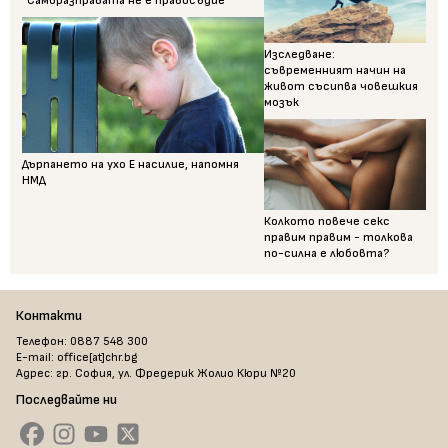
"Саморазправата не е правосъдие"
Изследване:
съвременният начин на
живот съсипва човешкия
мозък
Дърпането на ухо Е насилие, напомня
НМД
Колкото повече секс
правим правим - толкова
по-силна е любовта?
Контакти
Телефон: 0887 548 300
E-mail: office[at]chr.bg
Адрес: гр. София, ул. Фредерик Жолио Кюри №20
Последвайте ни