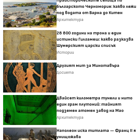
Праисторическите селища по
българското Черноморие: какво лежи
под водата от Варна до Китен
Архитектура
28 800 години на трона и един
истински Гилгамеш: какво разказва
Шумерският царски списък
Истории
Другият мит за Минотавъра
Досиета
Двайсет километра тунели и нито
един грам плутоний: тайният
подземен атомен завод на Мао
Архитектура
Наполеон иска титлата — Франц II я
унищожава