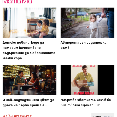
Детски новини: къде да
Авторитарен родител ли
намерим качествено
съм?
съдържание за любопитните
малки хора
И най-подходящият цвят за
"Мъртва хватка": А какъв би
дреха на първа среща е...
бил твоят сценарии?
НАЙ-ЧЕТЕНИТЕ
7 дни
30 дни