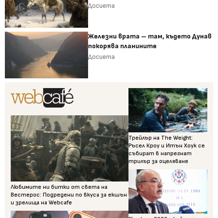
Досиета
Железни врата – там, където Дунав
покорява планините
Досиета
Трейлър на The Weight:
Ръсел Кроу и Итън Хоук се
събират в напрегнат
трилър за оцеляване
Любимите ни битки от света на
Вестерос: Подредени по вкуса за екшън
и зрелища на Webcafe