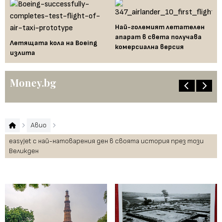
Ха
Най-големият летателен
са
апарат в света получава
вк
Летящата кола на Boeing
комерсиална версия
излита
Money.bg
Авио
easyJet с най-натоварения ден в своята история през този
Великден