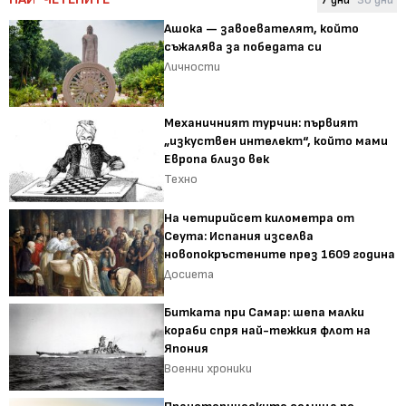
Ашока — завоевателят, който
съжалява за победата си
Личности
Механичният турчин: първият
„изкуствен интелект“, който мами
Европа близо век
Техно
На четирийсет километра от
Сеута: Испания изселва
новопокръстените през 1609 година
Досиета
Битката при Самар: шепа малки
кораби спря най-тежкия флот на
Япония
Военни хроники