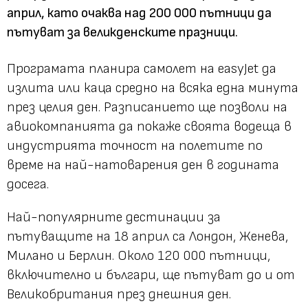
април, като очаква над 200 000 пътници да
пътуват за великденските празници.
Програмата планира самолет на easyJet да
излита или каца средно на всяка една минута
през целия ден. Разписанието ще позволи на
авиокомпанията да покаже своята водеща в
индустрията точност на полетите по
време на най-натоварения ден в годината
досега.
Най-популярните дестинации за
пътуващите на 18 април са Лондон, Женева,
Милано и Берлин. Около 120 000 пътници,
включително и българи, ще пътуват до и от
Великобритания през днешния ден.