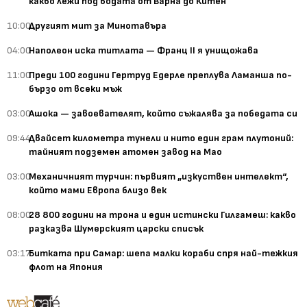
какво лежи под водата от Варна до Китен
10:00
Другият мит за Минотавъра
04:00
Наполеон иска титлата — Франц II я унищожава
11:00
Преди 100 години Гертруд Едерле преплува Ламанша по-
бързо от всеки мъж
03:00
Ашока — завоевателят, който съжалява за победата си
09:44
Двайсет километра тунели и нито един грам плутоний:
тайният подземен атомен завод на Мао
03:00
Механичният турчин: първият „изкуствен интелект“,
който мами Европа близо век
08:00
28 800 години на трона и един истински Гилгамеш: какво
разказва Шумерският царски списък
03:17
Битката при Самар: шепа малки кораби спря най-тежкия
флот на Япония