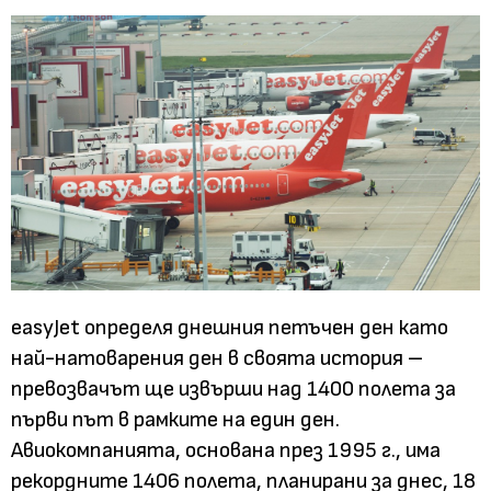
easyJet определя днешния петъчен ден като
най-натоварения ден в своята история –
превозвачът ще извърши над 1400 полета за
първи път в рамките на един ден.
Авиокомпанията, основана през 1995 г., има
рекордните 1406 полета, планирани за днес, 18