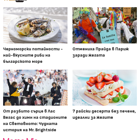
Черноморски потайности -
Отмениха Прайда в Париж
най-вкусните риби на
заради жегата
българското море
От разбито сърце в Лас
7 райски десерта без печене,
Вегас до химн на стадионите
идеални за жегите
на Световното: Чудната
история на Mr. Brightside