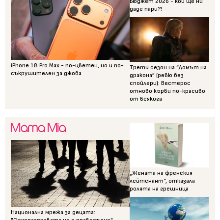
Бюджет 2026 - кой ще ни
даде пари?!
iPhone 18 Pro Max - по-цветен, но и по-
Трети сезон на “Домът на
съкрушителен за джоба
дракона” (ревю без
спойлери): Вестерос
отново кърви по-красиво
от всякога
„Жената на френския
лейтенант“, отказала
ролята на грешница
Национална мрежа за децата: