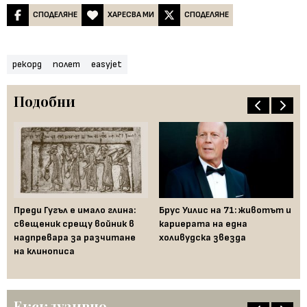
СПОДЕЛЯНЕ
ХАРЕСВА МИ
СПОДЕЛЯНЕ
рекорд
полет
easyjet
Подобни
Преди Гугъл е имало глина:
Брус Уилис на 71: животът и
Го
свещеник срещу войник в
кариерата на една
пр
надпревара за разчитане
холивудска звезда
в 
на клинописа
Ексклузивно