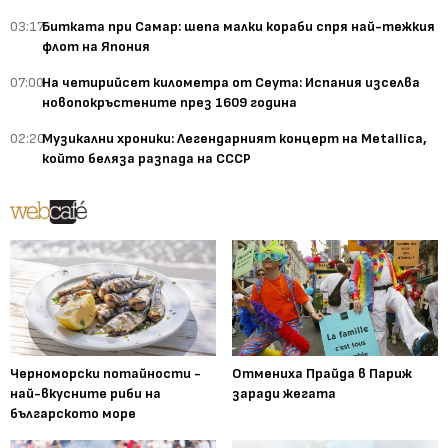
03:17
Битката при Самар: шепа малки кораби спря най-тежкия
флот на Япония
07:00
На четирийсет километра от Сеута: Испания изселва
новопокръстените през 1609 година
02:20
Музикални хроники: Легендарният концерт на Metallica,
който беляза разпада на СССР
Черноморски потайности -
Отмениха Прайда в Париж
най-вкусните риби на
заради жегата
българското море