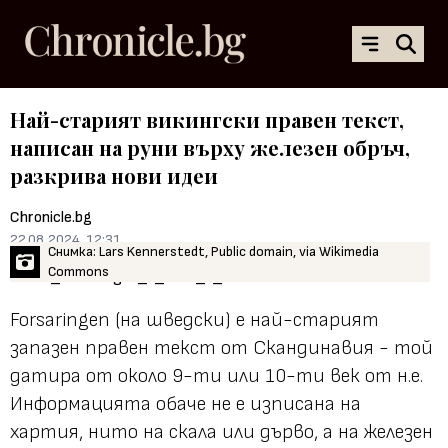
Най-старият викингски правен текст,
написан на руни върху железен обръч,
разкрива нови идеи
Chronicle.bg
22.08.2024, 12:31
Снимка: Lars Kennerstedt, Public domain, via Wikimedia
Commons
Forsaringen (на шведски) е най-старият
запазен правен текст от Скандинавия - той
датира от около 9-ти или 10-ти век от н.е.
Информацията обаче не е изписана на
хартия, нито на скала или дърво, а на железен