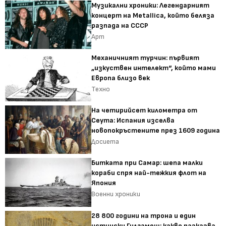
Музикални хроники: Легендарният
концерт на Metallica, който беляза
разпада на СССР
Арт
Механичният турчин: първият
„изкуствен интелект“, който мами
Европа близо век
Техно
На четирийсет километра от
Сеута: Испания изселва
новопокръстените през 1609 година
Досиета
Битката при Самар: шепа малки
кораби спря най-тежкия флот на
Япония
Военни хроники
28 800 години на трона и един
истински Гилгамеш: какво разказва