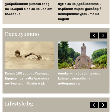
забравеният римски град
измама на Древността и
св
на Галерий е само на час от
първият мирен договор в
на
България
историята: уроците на
на
Кадеш
Ексклузивно
—
Преди 100 години Гертруд
Ашока — завоевателят,
Дв
Едерле преплува Ламанша
който съжалява за
и 
по-бързо от всеки мъж
победата си
та
за
Lifestyle.bg