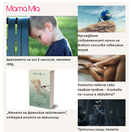
Изследване:
съвременният начин на
живот съсипва човешкия
мозък
Дърпането на ухо Е насилие, напомня
НМД
Колкото повече секс
правим правим - толкова
по-силна е любовта?
„Жената на френския лейтенант“,
отказала ролята на грешница
Тропични нощи: когато