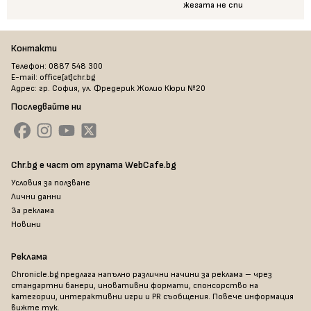
жегата не спи
Контакти
Телефон: 0887 548 300
E-mail: office[at]chr.bg
Адрес: гр. София, ул. Фредерик Жолио Кюри №20
Последвайте ни
Chr.bg е част от групата WebCafe.bg
Условия за ползване
Лични данни
За реклама
Новини
Реклама
Chronicle.bg предлага напълно различни начини за реклама – чрез
стандартни банери, иновативни формати, спонсорство на
категории, интерактивни игри и PR съобщения. Повече информация
вижте тук
.