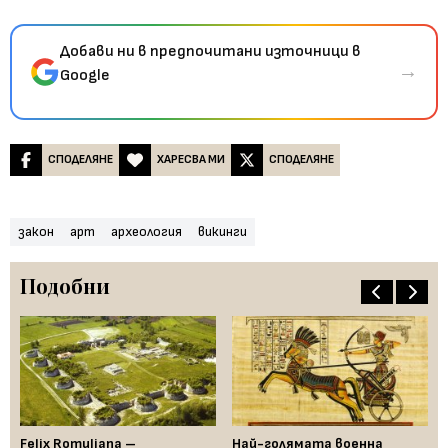
Добави ни в предпочитани източници в
→
Google
СПОДЕЛЯНЕ
ХАРЕСВА МИ
СПОДЕЛЯНЕ
закон
арт
археология
викинги
Подобни
 е
Felix Romuliana –
Най-голямата военна
Пр