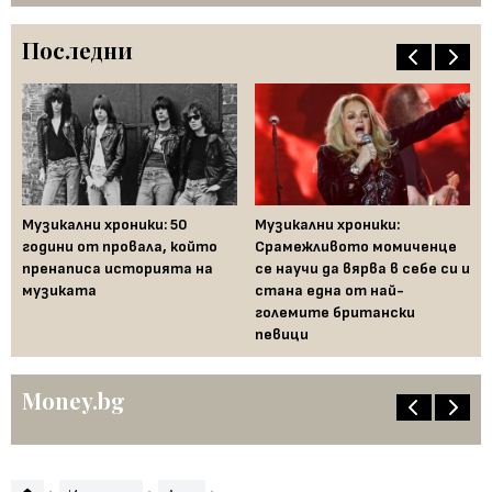
Последни
Музикални хроники: 50
Музикални хроники:
Од
години от провала, който
Срамежливото момиченце
во
пренаписа историята на
се научи да вярва в себе си и
ко
музиката
стана една от най-
големите британски
певици
Money.bg