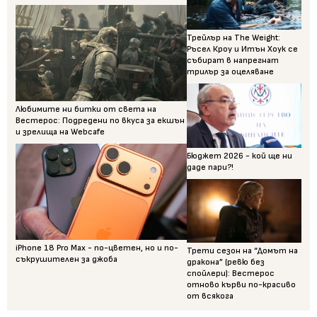
Трейлър на The Weight:
Ръсел Кроу и Итън Хоук се
събират в напрегнат
трилър за оцеляване
Любимите ни битки от света на
Вестерос: Подредени по вкуса за екшън
и зрелища на Webcafe
Бюджет 2026 - кой ще ни
даде пари?!
iPhone 18 Pro Max - по-цветен, но и по-
Трети сезон на “Домът на
съкрушителен за джоба
дракона” (ревю без
спойлери): Вестерос
отново кърви по-красиво
от всякога