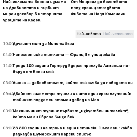
Най-голямата военна измама
От Монреал до бягството
на Древността и първият
през границата: двата
мирен договор в историята:
живота на Надя Команечи
уроците на Кадеш
Най-новото
Най-четеното
10:00
Другият мит за Минотавъра
04:00
Наполеон иска титлата — Франц II я унищожава
11:00
Преди 100 години Гертруд Едерле преплува Ламанша по-
бързо от всеки мъж
03:00
Ашока — завоевателят, който съжалява за победата си
09:44
Двайсет километра тунели и нито един грам плутоний:
тайният подземен атомен завод на Мао
03:00
Механичният турчин: първият „изкуствен интелект“,
който мами Европа близо век
08:00
28 800 години на трона и един истински Гилгамеш: какво
разказва Шумерският царски списък