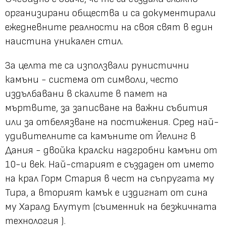
организирани общества и са документирали
ежедневните реалности на своя свят в един
наистина уникален стил.
За целта те са използвали рунистични
камъни - система от символи, често
издълбавани в скалите в памет на
мъртвите, за записване на важни събития
или за отбелязване на постижения. Сред най-
удивителните са камъните от Йелинг в
Дания - двойка кралски надгробни камъни от
10-и век. Най-старият е създаден от името
на крал Горм Стария в чест на съпругата му
Тира, а вторият камък е издигнат от сина
му Харалд Блутут (съименник на безжичната
технология ).