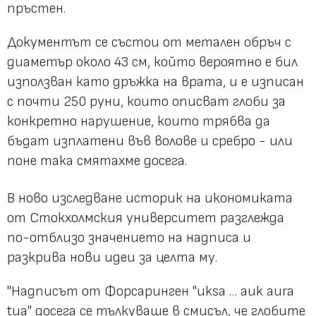
пръстен.
Документът се състои от метален обръч с
диаметър около 43 см, който вероятно е бил
използван като дръжка на врата, и е изписан
с почти 250 руни, които описват глоби за
конкретно нарушение, които трябва да
бъдат изплатени във
волове и сребро
- или
поне така смятахме досега.
В ново изследване историк на икономиката
от Стокхолмския университет разглежда
по-отблизо значението на надписа и
разкрива нови идеи за целта му.
"Надписът от Форсаринген "uksa … auk aura
tua" досега се тълкуваше в смисъл, че глобите