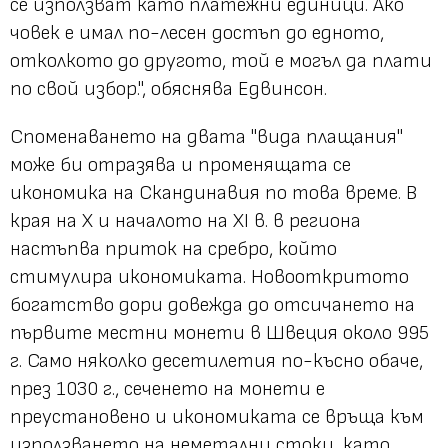
се използват като платежни единици. Ако
човек е имал по-лесен достъп до едното,
отколкото до другото, той е могъл да плати
по свой избор.", обяснява Едвинсон.
Споменаването на двата "вида плащания"
може би отразява и променящата се
икономика на Скандинавия по това време. В
края на X и началото на XI в. в региона
настъпва приток на сребро, който
стимулира икономиката. Новооткритото
богатство дори довежда до отсичането на
първите местни монети в Швеция около 995
г. Само няколко десетилетия по-късно обаче,
през 1030 г., сеченето на монети е
преустановено и икономиката се връща към
използването на неметални стоки, като