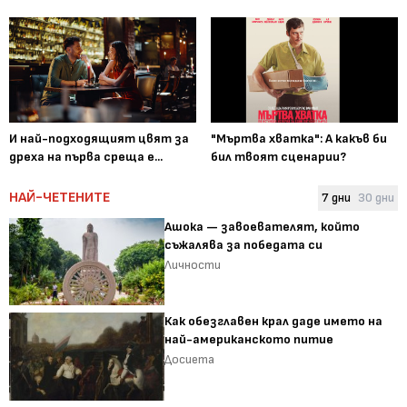
И най-подходящият цвят за
"Мъртва хватка": А какъв би
дреха на първа среща е...
бил твоят сценарии?
НАЙ-ЧЕТЕНИТЕ
7 дни
30 дни
Ашока — завоевателят, който
съжалява за победата си
Личности
Как обезглавен крал даде името на
най-американското питие
Досиета