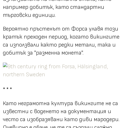
например добитък, като стандартни
търговски единици.
Вероятно пръстенът от Форса улавя този
кратък преходен период, когато викингите
са използвали както редки метали, така и
добитък за "
разменна монета
".
* * *
Като неграмотна култура викингите не са
известни с воденето на документация и
често са изобразявани като диви мародери.
Очевидно е обаче, че те са създали сложно