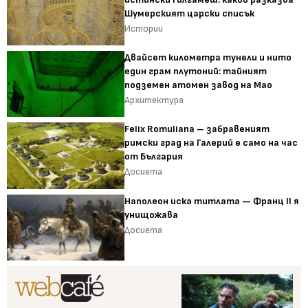
Шумерският царски списък
Истории
Двайсет километра тунели и нито
един грам плутоний: тайният
подземен атомен завод на Мао
Архитектура
Felix Romuliana – забравеният
римски град на Галерий е само на час
от България
Досиета
Наполеон иска титлата — Франц II я
унищожава
Досиета