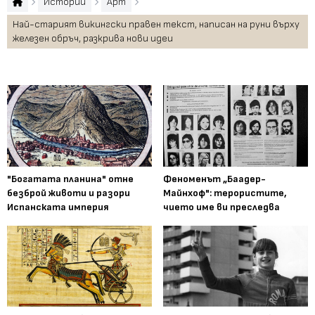
Истории
Арт
Най-старият викингски правен текст, написан на руни върху
железен обръч, разкрива нови идеи
"Богатата планина" отне
Феноменът „Баадер-
безброй животи и разори
Майнхоф": терористите,
Испанската империя
чието име ви преследва