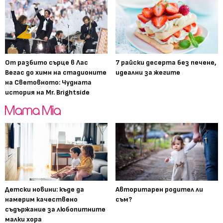
От разбито сърце в Лас
7 райски десерта без печене,
Вегас до химн на стадионите
идеални за жегите
на Световното: Чудната
история на Mr. Brightside
Детски новини: къде да
Авторитарен родител ли
намерим качествено
съм?
съдържание за любопитните
малки хора