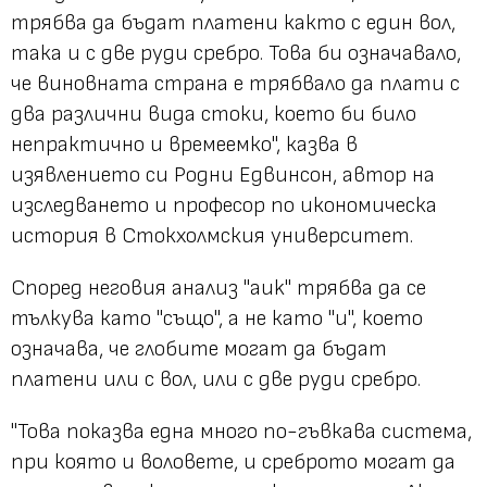
трябва да бъдат платени както с един вол,
така и с две руди сребро. Това би означавало,
че виновната страна е трябвало да плати с
два различни вида стоки, което би било
непрактично и времеемко", казва в
изявлението си Родни Едвинсон, автор на
изследването и професор по икономическа
история в Стокхолмския университет.
Според неговия анализ "auk" трябва да се
тълкува като "също", а не като "и", което
означава, че глобите могат да бъдат
платени
или
с вол,
или
с две руди сребро.
"Това показва една много по-гъвкава система,
при която и воловете, и среброто могат да