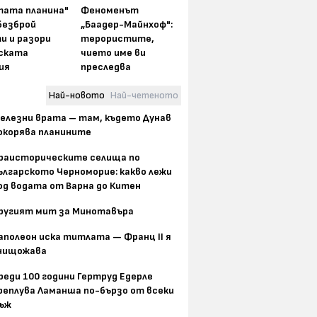
тата планина"
Феноменът
безброй
„Баадер-Майнхоф":
и и разори
терористите,
ската
чието име ви
ия
преследва
Най-новото
Най-четеното
елезни врата – там, където Дунав
окорява планините
раисторическите селища по
ългарското Черноморие: какво лежи
од водата от Варна до Китен
ругият мит за Минотавъра
аполеон иска титлата — Франц II я
нищожава
реди 100 години Гертруд Едерле
реплува Ламанша по-бързо от всеки
ъж