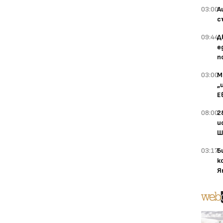
03:00
А
с
09:44
Д
е
п
03:00
М
„
Е
08:00
2
и
Ш
03:17
Б
к
Я