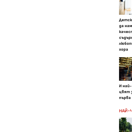
Детск
да на
качес
съдър
любоп
хора
И най
цвят з
първа 
НАЙ-