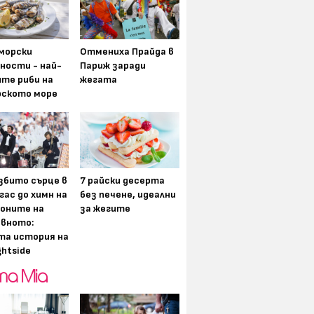
морски
Отмениха Прайда в
ности - най-
Париж заради
ите риби на
жегата
рското море
збито сърце в
7 райски десерта
гас до химн на
без печене, идеални
оните на
за жегите
вното:
та история на
ghtside