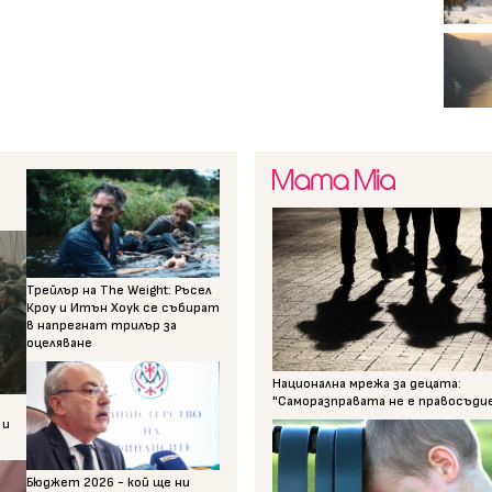
Трейлър на The Weight: Ръсел
Кроу и Итън Хоук се събират
в напрегнат трилър за
оцеляване
Национална мрежа за децата:
"Саморазправата не е правосъди
 и
Бюджет 2026 - кой ще ни