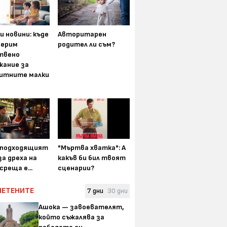
и новини: къде
Авторитарен
мерим
родител ли съм?
твено
жание за
итните малки
-подходящият
"Мъртва хватка": А
а дреха на
какъв би бил твоят
среща е...
сценарии?
ЧЕТЕНИТЕ
7 дни
30 дни
Ашока — завоевателят,
който съжалява за