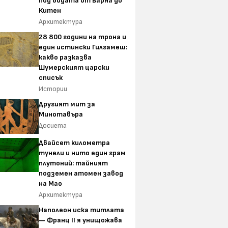
под водата от Варна до
Китен
Архитектура
28 800 години на трона и
един истински Гилгамеш:
какво разказва
Шумерският царски
списък
Истории
Другият мит за
Минотавъра
Досиета
Двайсет километра
тунели и нито един грам
плутоний: тайният
подземен атомен завод
на Мао
Архитектура
Наполеон иска титлата
— Франц II я унищожава