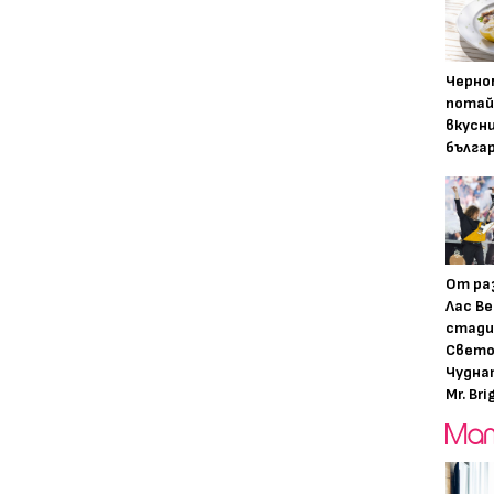
Черно
потай
вкусн
бълга
От ра
Лас Ве
стади
Свето
Чудна
Mr. Bri