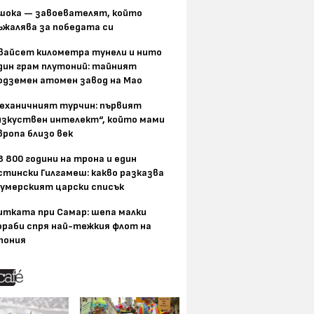
шока — завоевателят, който
ъжалява за победата си
вайсет километра тунели и нито
дин грам плутоний: тайният
одземен атомен завод на Мао
еханичният турчин: първият
изкуствен интелект“, който мами
вропа близо век
8 800 години на трона и един
стински Гилгамеш: какво разказва
умерският царски списък
итката при Самар: шепа малки
ораби спря най-тежкия флот на
пония