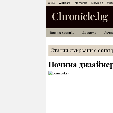
WMG
Webcafe
MamaMia
News.bg
Mon
Военни хроники
Досиета
Личн
Статии свързани с
соня 
Почина дизайнер