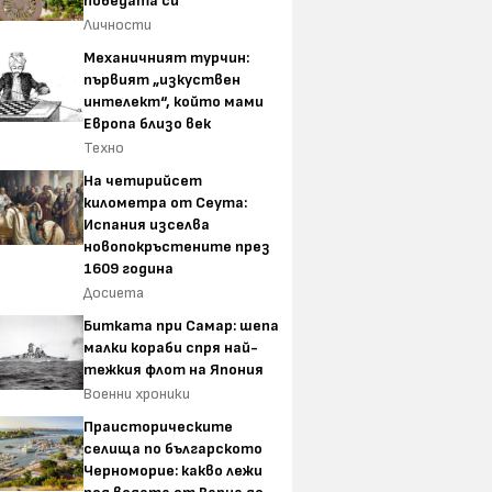
победата си
Личности
Механичният турчин:
първият „изкуствен
интелект“, който мами
Европа близо век
Техно
На четирийсет
километра от Сеута:
Испания изселва
новопокръстените през
1609 година
Досиета
Битката при Самар: шепа
малки кораби спря най-
тежкия флот на Япония
Военни хроники
Праисторическите
селища по българското
Черноморие: какво лежи