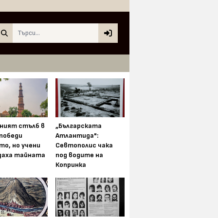
Search
ният стълб в
„Българската
 победи
Атлантида":
то, но учени
Севтополис чака
даха тайната
под водите на
Копринка