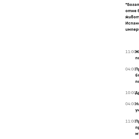
"Бога
отне 
живот
Испан
импер
11:00
Ж
п
04:00
П
б
п
10:00
Д
04:00
Н
у
11:00
П
п
м