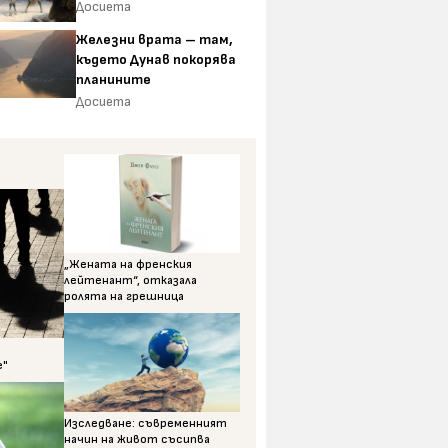
Досиета
Железни врата – там,
където Дунав покорява
планините
Досиета
„Жената на френския
лейтенант“, отказала
ролята на грешница
е"
Изследване: съвременният
начин на живот съсипва