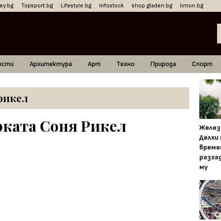
ey.bg
Topsport.bg
Lifestyle.bg
Infostock
shop.gladen.bg
limon.bg
ости
Архитектура
Арт
Техно
Природа
Спорт
рикел
ката Соня Рикел
Желез
Делхи
време
разга
му