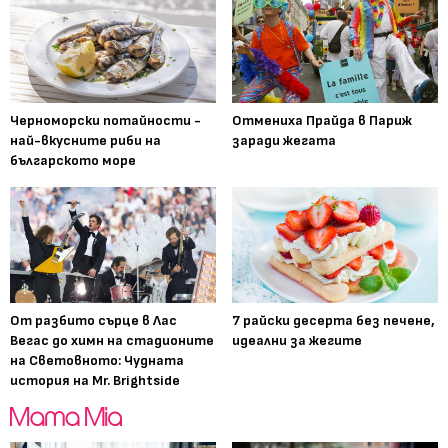
Черноморски потайности -
Отмениха Прайда в Париж
най-вкусните риби на
заради жегата
българското море
От разбито сърце в Лас
7 райски десерта без печене,
Вегас до химн на стадионите
идеални за жегите
на Световното: Чудната
история на Mr. Brightside