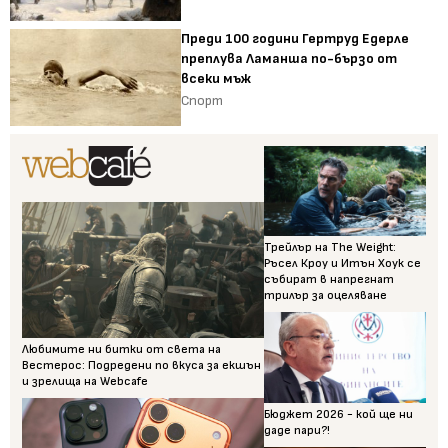
Преди 100 години Гертруд Едерле
преплува Ламанша по-бързо от
всеки мъж
Спорт
Трейлър на The Weight:
Ръсел Кроу и Итън Хоук се
събират в напрегнат
трилър за оцеляване
Любимите ни битки от света на
Вестерос: Подредени по вкуса за екшън
и зрелища на Webcafe
Бюджет 2026 - кой ще ни
даде пари?!