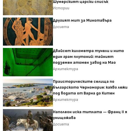
Шумерският царски списък
Истории
Другият мит за Минотавъра
Досиета
Двайсет километра тунели и нито
един грам плутоний: тайният
подземен атомен завод на Мао
Архитектура
Праисторическите селища по
българското Черноморие: какво лежи
под водата от Варна до Китен
Архитектура
Наполеон иска титлата — Франц II я
унищожава
Досиета