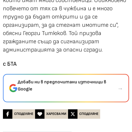
които имат много собственици. Обикновено
повечето от тях са в чужбина и е много
трудно да бъдат открити и да се
организират, за да стегнат имотите си",
обясни Георги Титюков. Той призова
гражданите също да сигнализират
администрацията за опасни сгради.
с БТА
Добави ни в предпочитани източници в
→
Google
СПОДЕЛЯНЕ
ХАРЕСВА МИ
СПОДЕЛЯНЕ