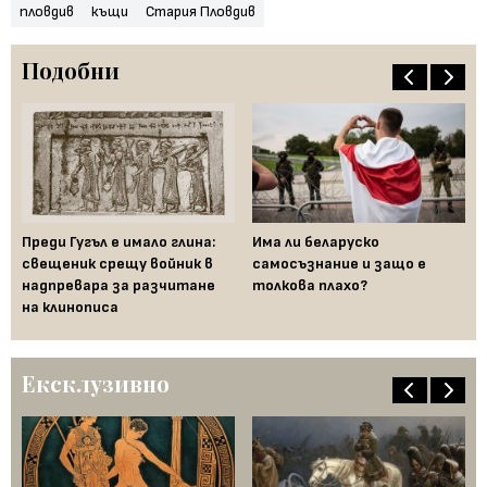
пловдив
къщи
Стария Пловдив
Подобни
Преди Гугъл е имало глина:
Има ли беларуско
Fe
гън
свещеник срещу войник в
самосъзнание и защо е
за
надпревара за разчитане
толкова плахо?
на
на клинописа
Бъ
Ексклузивно