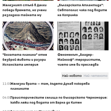
Железният стълб в Делхи
„Българската Атлантида":
победи времето, но учени
Севтополис чака под водите
разгадаха тайната му
на Копринка
"Богатата планина" отне
Феноменът „Баадер-
безброй животи и разори
Майнхоф": терористите,
Испанската империя
чието име ви преследва
Най-новото
Най-четеното
11:00
Железни врата – там, където Дунав покорява
планините
04:00
Праисторическите селища по българското Черноморие:
какво лежи под водата от Варна до Китен