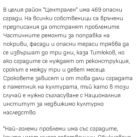
В целия район "Централен" има 469 опасни
сгради. На всички собственици са връчени
предписания да отстранят проблемите.
Частичните ремонти за поправка на
покриви, фасади и опасни тераси трябва да
се извършат до три дни, каза Титюков, но
ако сградите се нуждаят от реконструкция,
срокът е между три и девет месеца.
Сроковете зависят и от това дали сградата
е паметник на културата, тъй като в този
случай е нужно съгласуване с Националния
институт за недвижимо културно
наследство.
"Най-големи проблеми има със сградите,