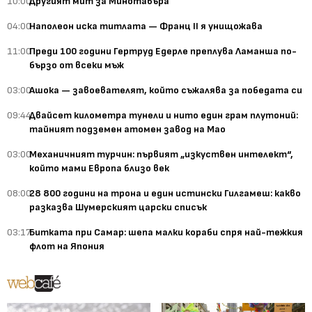
10:00
Другият мит за Минотавъра
04:00
Наполеон иска титлата — Франц II я унищожава
11:00
Преди 100 години Гертруд Едерле преплува Ламанша по-
бързо от всеки мъж
03:00
Ашока — завоевателят, който съжалява за победата си
09:44
Двайсет километра тунели и нито един грам плутоний:
тайният подземен атомен завод на Мао
03:00
Механичният турчин: първият „изкуствен интелект“,
който мами Европа близо век
08:00
28 800 години на трона и един истински Гилгамеш: какво
разказва Шумерският царски списък
03:17
Битката при Самар: шепа малки кораби спря най-тежкия
флот на Япония