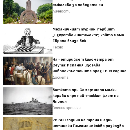
съжалява за победата си
Личности
Механичният турчин: първият
„изкуствен интелект“, който мами
Европа близо век
Техно
На четирийсет километра от
Сеута: Испания изселва
новопокръстените през 1609 година
Досиета
Битката при Самар: шепа малки
кораби спря най-тежкия флот на
Япония
Военни хроники
28 800 години на трона и един
истински Гилгамеш: какво разказва