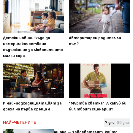
Детски новини: къде да
Авторитарен родител ли
намерим качествено
съм?
съдържание за любопитните
малки хора
И най-подходящият цвят за
"Мъртва хватка": А какъв би
дреха на първа среща е...
бил твоят сценарии?
НАЙ-ЧЕТЕНИТЕ
7 дни
30 дни
Ашока — завоевателят, който