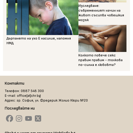
Изследване:
съвременният начин на
живот съсипва човешкия
мозък
Дърпането на ухо Е насилие, напомня
НМД
Колкото повече секс
правим правим - толкова
по-силна е любовта?
Контакти
Телефон: 0887 548 300
E-mail: office[at]chr.bg
Адрес: гр. София, ул. Фредерик Жолио Кюри №20
Последвайте ни