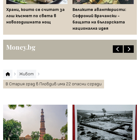
Храни, които се считат за
Великите авантюристи:
Ев
 за
лош късмет по света в
Софроний Врачански -
Ти
новогодишната нощ
бащата на българската
съ
национална идея
по
Money.bg
Живот
В Стария град в Пловдив има 22 опасни сгради