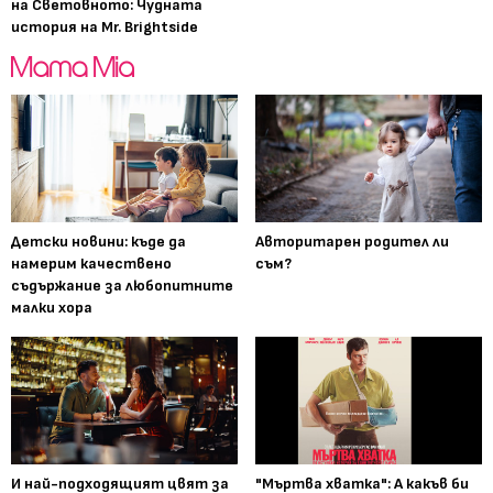
на Световното: Чудната
история на Mr. Brightside
Детски новини: къде да
Авторитарен родител ли
намерим качествено
съм?
съдържание за любопитните
малки хора
И най-подходящият цвят за
"Мъртва хватка": А какъв би