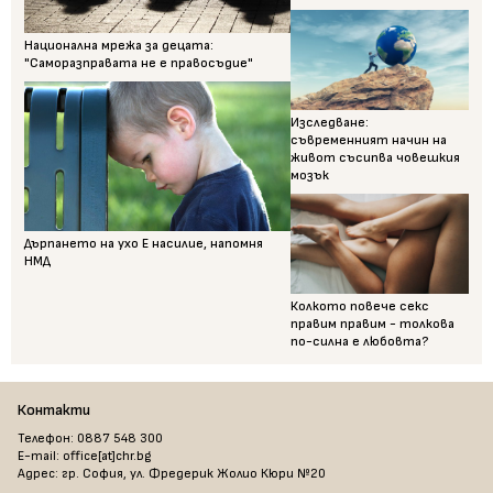
Национална мрежа за децата:
"Саморазправата не е правосъдие"
Изследване:
съвременният начин на
живот съсипва човешкия
мозък
Дърпането на ухо Е насилие, напомня
НМД
Колкото повече секс
правим правим - толкова
по-силна е любовта?
Контакти
Телефон: 0887 548 300
E-mail: office[at]chr.bg
Адрес: гр. София, ул. Фредерик Жолио Кюри №20