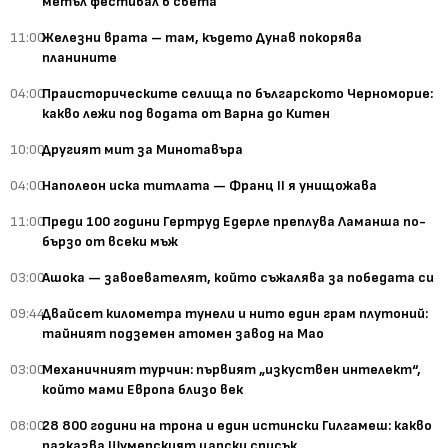
метъл фестивал в света
11:00
Железни врата – там, където Дунав покорява
планините
04:00
Праисторическите селища по българското Черноморие:
какво лежи под водата от Варна до Китен
10:00
Другият мит за Минотавъра
04:00
Наполеон иска титлата — Франц II я унищожава
11:00
Преди 100 години Гертруд Едерле преплува Ламанша по-
бързо от всеки мъж
03:00
Ашока — завоевателят, който съжалява за победата си
09:44
Двайсет километра тунели и нито един грам плутоний:
тайният подземен атомен завод на Мао
03:00
Механичният турчин: първият „изкуствен интелект“,
който мами Европа близо век
08:00
28 800 години на трона и един истински Гилгамеш: какво
разказва Шумерският царски списък