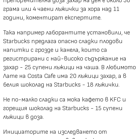
препоръчителна доза захар на ден е около 30
грама или 4 чаени лъжички за хора над 11
години, коментират експертите.
Така например лаборантите установили, че
Starbucks предлага опасно сладки плодови
напитки с грозде и канела, които са
регистрирани с най-високо съдържание на
захар - 25 супени лъжици на чаша. В любимото
Лате на Costa Cafe има 20 лъжици захар, а в
белия шоколад на Starbucks - 18 лъжички.
Не по-малко сладки са мока кафето в KFC и
горещия шоколад на Starbucks - 15 супени
лъжици в доза.
Инициаторите на изследването от