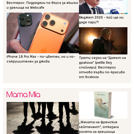
Вестерос: Подредени по вкуса за екшън
и зрелища на Webcafe
Бюджет 2026 - кой ще ни
даде пари?!
iPhone 18 Pro Max - по-цветен, но и по-
Трети сезон на “Домът на
съкрушителен за джоба
дракона” (ревю без
спойлери): Вестерос
отново кърви по-красиво
от всякога
„Жената на френския
лейтенант“, отказала
ролята на грешница