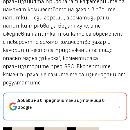
организацията призовават кафетериите да
намалят количеството на захар в своите
напитки. "Тези горещи, ароматизирани
напитки трябва да бъдат лукс, а не
ежедневна напитка, тъй като са обременени
с невероятно голямо количество захар и
калории и често са придружени със също
опасно мазна закуска", коментираха
организаторите пред BBC. Експертите
коментираха, че самите те са изненадани от
резултатите.
Добави ни в предпочитани източници в
→
Google