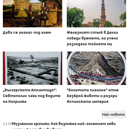
Дава се ананас под наем
Железният стълб в Делхи
победи времето, но учени
разгадаха тайната му
„Българската Атлантида":
"Богатата планина" отне
Севтополис чака под водите
безброй животи и разори
на Копринка
Испанската империя
Най-новото
11:00
Музикални хроники: Как възникна най-големият хеви