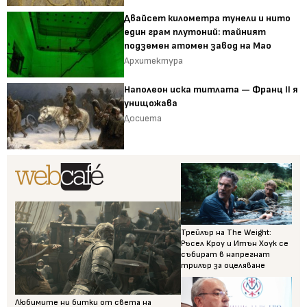
Двайсет километра тунели и нито
един грам плутоний: тайният
подземен атомен завод на Мао
Архитектура
Наполеон иска титлата — Франц II я
унищожава
Досиета
Трейлър на The Weight:
Ръсел Кроу и Итън Хоук се
събират в напрегнат
трилър за оцеляване
Любимите ни битки от света на