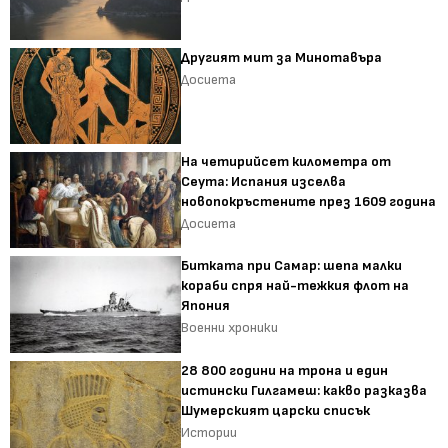
Другият мит за Минотавъра
Досиета
На четирийсет километра от
Сеута: Испания изселва
новопокръстените през 1609 година
Досиета
Битката при Самар: шепа малки
кораби спря най-тежкия флот на
Япония
Военни хроники
28 800 години на трона и един
истински Гилгамеш: какво разказва
Шумерският царски списък
Истории