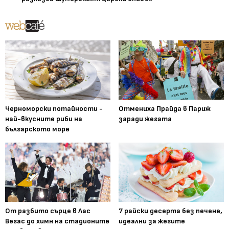
Черноморски потайности -
Отмениха Прайда в Париж
най-вкусните риби на
заради жегата
българското море
От разбито сърце в Лас
7 райски десерта без печене,
Вегас до химн на стадионите
идеални за жегите