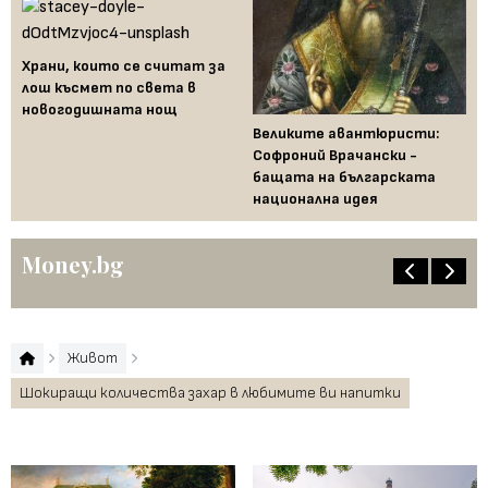
Храни, които се считат за
лош късмет по света в
новогодишната нощ
Великите авантюристи:
Ев
 за
Софроний Врачански -
Ти
бащата на българската
съ
национална идея
по
Money.bg
Живот
Шокиращи количества захар в любимите ви напитки