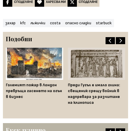
СПОДЕЛЯНЕ
ХАРЕСВА МИ
СПОДЕЛЯНЕ
захар
kfc
лъжички
costa
опасно сладки
starbuck
Подобни
Големият пожар в Лондон
Преди Гугъл е имало глина:
Же
превръща гасенето на огън
свещеник срещу войник в
по
в бизнес
надпревара за разчитане
ра
и
на клинописа
Ексклузивно