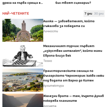
дреха на първа среща е...
бил твоят сценарии?
НАЙ-ЧЕТЕНИТЕ
7 дни
30 дни
Ашока — завоевателят, който
съжалява за победата си
Личности
Механичният турчин: първият
„изкуствен интелект“, който мами
Европа близо век
Техно
Праисторическите селища по
българското Черноморие: какво лежи
под водата от Варна до Китен
Архитектура
Железни врата – там, където Дунав
покорява планините
Досиета