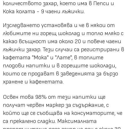
количеството захар, което има в Пепси и
Кока колата - 9 чаени лъжички.
Изследването установява и че в някои от
любимите ни горещ шоколад и топло мляко с
какао всъщност има около 20 и повече чаени
лъжички захар. Тези случаи са регистрирани в
кафетата "Мока" и "Лате", в топлите
плодови напитки и в горещите шоколади,
които се продават в заведенията за бързо
хранене и кафенетата.
Освен това 98% от тези напитки ще
получат червен маркер за съдържание, с
който ще се съобщава на консуматорите, че
са прекалено сладки. Максималната