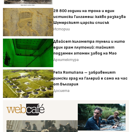
28 800 години на трона и един
истински Гилгамеш: какво разказва
Шумерският царски списък
Истории
Двайсет километра тунели и нито
един грам плутоний: тайният
подземен атомен завод на Мао
Архитектура
Felix Romuliana – забравеният
римски град на Галерий е само на час
от България
Досиета