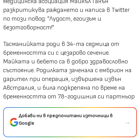
медицинска асоциация Майкъл Ганън
разкритикува раждането и написа в Twitter
по този повод: "Лудост, егоизъм и
безотговорност!"
Тасманийката роди в 34-та седмица от
бременността си с цезарово сечение.
Майката и бебето са в добро здравословно
състояние. Родилката заченала с ембрион на
дарител при операция, извършена извън
Австралия, и била подкрепяна по време на
бременността от 78-годишния си партньор
Добави ни в предпочитани източници в
→
Google