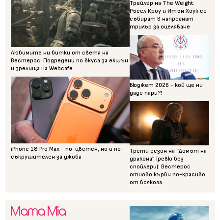
Трейлър на The Weight:
Ръсел Кроу и Итън Хоук се
събират в напрегнат
трилър за оцеляване
Любимите ни битки от света на
Вестерос: Подредени по вкуса за екшън
и зрелища на Webcafe
Бюджет 2026 - кой ще ни
даде пари?!
iPhone 18 Pro Max - по-цветен, но и по-
Трети сезон на “Домът на
съкрушителен за джоба
дракона” (ревю без
спойлери): Вестерос
отново кърви по-красиво
от всякога