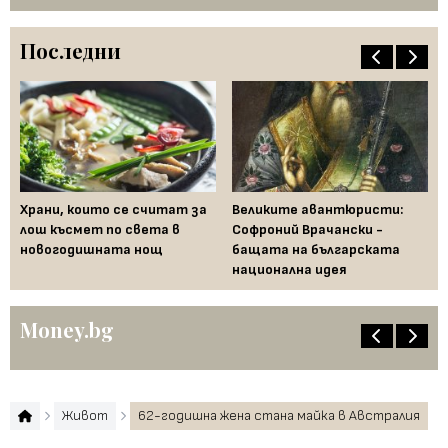
Последни
Храни, които се считат за
Великите авантюристи:
Ев
 за
лош късмет по света в
Софроний Врачански -
Ти
новогодишната нощ
бащата на българската
съ
национална идея
по
Money.bg
Живот
62-годишна жена стана майка в Австралия