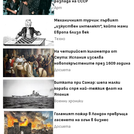
разпада на СССР
Арт
Механичният турчин: първият
„изкуствен интелект“, който мами
Европа близо век
Техно
На четирийсет километра от
Сеута: Испания изселва
новопокръстените през 1609 година
Досиета
Битката при Самар: шепа малки
кораби спря най-тежкия флот на
Япония
Военни хроники
Големият пожар в Лондон превръща
гасенето на огън в бизнес
Досиета