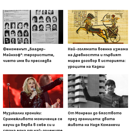
Феноменът „Баадер-
Най-голямата военна измама
Майнхоф": терористите,
на Древността и първият
чието име ви преследва
мирен договор в историята:
уроците на Кадеш
Музикални хроники:
От Монреал до бягството
Срамежливото момиченце се
през границата: двата
научи да вярва в себе си и
живота на Надя Команечи
стана една от най-големите