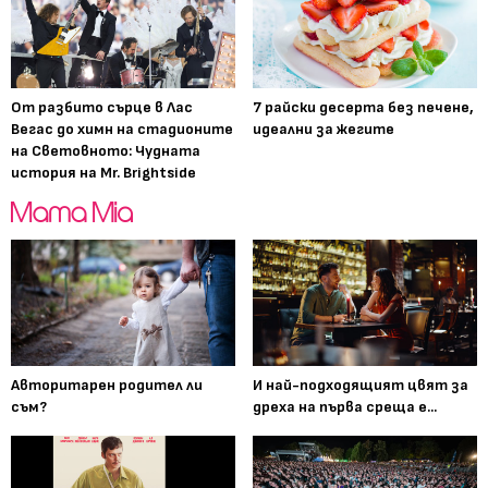
От разбито сърце в Лас
7 райски десерта без печене,
Вегас до химн на стадионите
идеални за жегите
на Световното: Чудната
история на Mr. Brightside
Авторитарен родител ли
И най-подходящият цвят за
съм?
дреха на първа среща е...