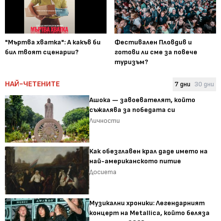
"Мъртва хватка": А какъв би
Фестивален Пловдив и
бил твоят сценарии?
готови ли сме за повече
туризъм?
НАЙ-ЧЕТЕНИТЕ
7 дни
30 дни
Ашока — завоевателят, който
съжалява за победата си
Личности
Как обезглавен крал даде името на
най-американското питие
Досиета
Музикални хроники: Легендарният
концерт на Metallica, който беляза