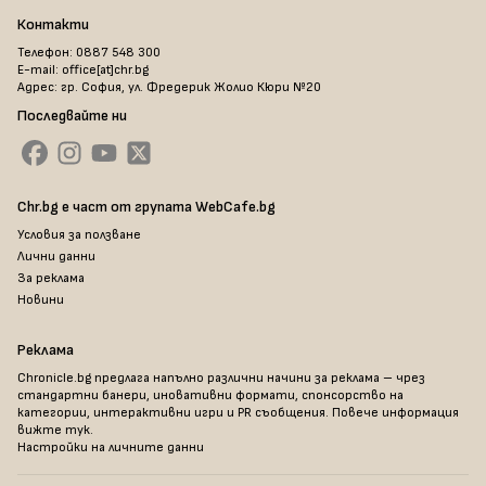
Контакти
Телефон: 0887 548 300
E-mail: office[at]chr.bg
Адрес: гр. София, ул. Фредерик Жолио Кюри №20
Последвайте ни
Chr.bg е част от групата WebCafe.bg
Условия за ползване
Лични данни
За реклама
Новини
Реклама
Chronicle.bg предлага напълно различни начини за реклама – чрез
стандартни банери, иновативни формати, спонсорство на
категории, интерактивни игри и PR съобщения. Повече информация
вижте тук
.
Настройки на личните данни