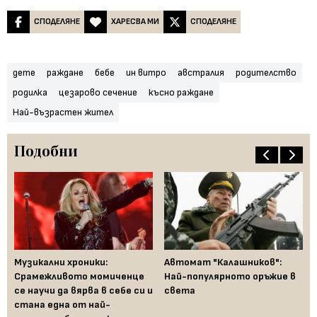
СПОДЕЛЯНЕ
ХАРЕСВА МИ
СПОДЕЛЯНЕ
дете
раждане
бебе
ин витро
австралия
родителство
родилка
цезарово сечение
късно раждане
Най-възрастен жител
Подобни
Пр
Музикални хроники:
Автомат "Калашников":
бо
Срамежливото момиченце
Най-популярното оръжие в
ня
се научи да вярва в себе си и
света
вл
йто
стана една от най-