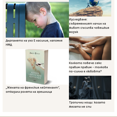
Изследване:
съвременният начин на
живот съсипва човешкия
мозък
Дърпането на ухо Е насилие, напомня
НМД
Колкото повече секс
правим правим - толкова
по-силна е любовта?
„Жената на френския лейтенант“,
отказала ролята на грешница
Тропични нощи: когато
жегата не спи