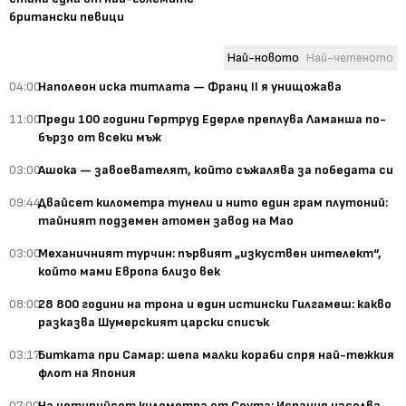
британски певици
Най-новото
Най-четеното
04:00
Наполеон иска титлата — Франц II я унищожава
11:00
Преди 100 години Гертруд Едерле преплува Ламанша по-
бързо от всеки мъж
03:00
Ашока — завоевателят, който съжалява за победата си
09:44
Двайсет километра тунели и нито един грам плутоний:
тайният подземен атомен завод на Мао
03:00
Механичният турчин: първият „изкуствен интелект“,
който мами Европа близо век
08:00
28 800 години на трона и един истински Гилгамеш: какво
разказва Шумерският царски списък
03:17
Битката при Самар: шепа малки кораби спря най-тежкия
флот на Япония
07:00
На четирийсет километра от Сеута: Испания изселва