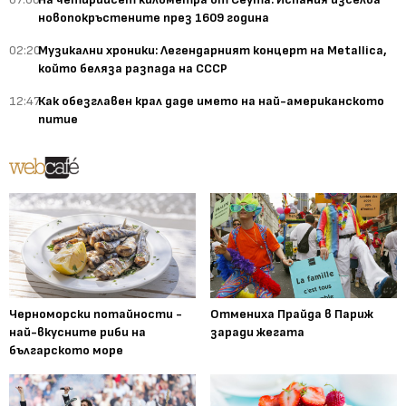
новопокръстените през 1609 година
02:20
Музикални хроники: Легендарният концерт на Metallica,
който беляза разпада на СССР
12:47
Как обезглавен крал даде името на най-американското
питие
Черноморски потайности -
Отмениха Прайда в Париж
най-вкусните риби на
заради жегата
българското море