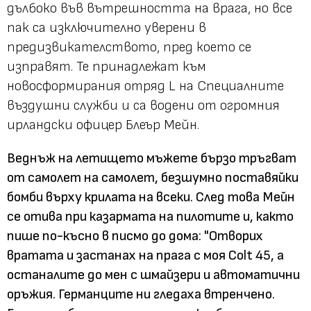
дълбоко във вътрешността на врага, но все
пак са изключително уверени в
предизвикателството, пред което сe
изправят. Те принадлежат към
новосформирания отряд L на Специалните
въздушни служби и са водени от огромния
ирландски офицер Блеър Мейн.
Веднъж на летището мъжете бързо тръгват
от самолет на самолет, безшумно поставяйки
бомби върху крилата на всеки. След това Мейн
се отива при казармата на пилотите и, както
пише по-късно в писмо до дома: "Отворих
вратата и застанах на прага с моя Colt 45, а
останалите до мен с шмайзери и автоматични
оръжия. Германците ни гледаха втренчено.