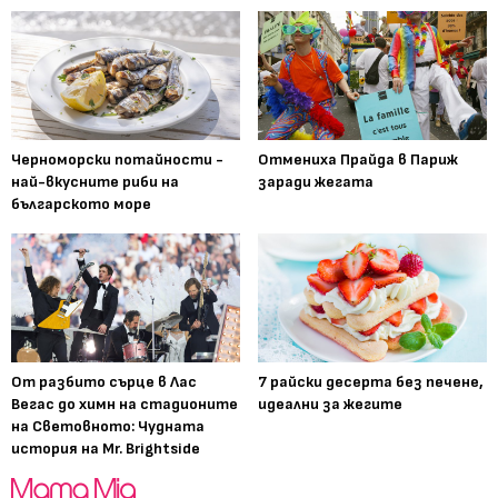
Черноморски потайности -
Отмениха Прайда в Париж
най-вкусните риби на
заради жегата
българското море
От разбито сърце в Лас
7 райски десерта без печене,
Вегас до химн на стадионите
идеални за жегите
на Световното: Чудната
история на Mr. Brightside