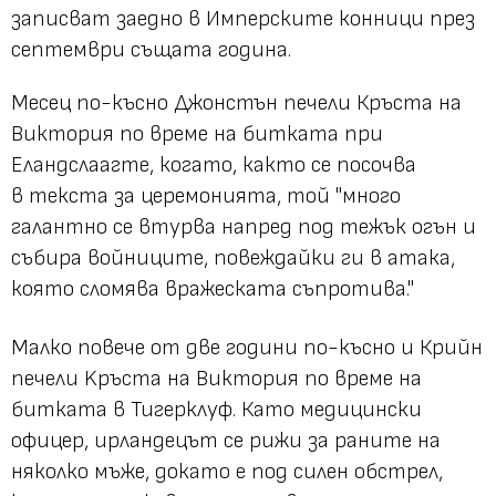
записват заедно в Имперските конници през
септември същата година.
Месец по-късно Джонстън печели Кръста на
Виктория по време на битката при
Еландслаагте, когато, както се посочва
в текста за церемонията, той "много
галантно се втурва напред под тежък огън и
събира войниците, повеждайки ги в атака,
която сломява вражеската съпротива."
Малко повече от две години по-късно и Крийн
печели Kръстa на Виктория по време на
битката в Тигерклуф. Като медицински
офицер, ирландецът се рижи за раните на
няколко мъже, докато е под силен обстрел,