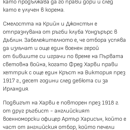
като продължава да го прави дори и след
като е улучен в корема.
Смелостта на Крийн и Джонстън е
отпразнувана от ръгби клуба Уондърърс в
Дъблин. Забележителното е, че отбора успява
да излъчат и още един военен герой
от бившите си играчи по време на Първата
световна война, когато Фред Харви прави
хеттрик с още един Кръст на Виктория през
1917 г., десет години след дебюта си за
Ирландия.
Подвигът на Харви е повторен през 1918 г.
от друг ръгбист - английският
военноморски офицер Артър Харисън, който е
част от английския отбор, който печели