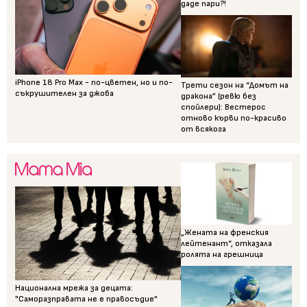
даде пари?!
iPhone 18 Pro Max - по-цветен, но и по-
Трети сезон на “Домът на
съкрушителен за джоба
дракона” (ревю без
спойлери): Вестерос
отново кърви по-красиво
от всякога
„Жената на френския
лейтенант“, отказала
ролята на грешница
Национална мрежа за децата:
"Саморазправата не е правосъдие"