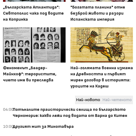
„Българската Атлантида":
"Богатата планина" отне
Севтополис чака под водите
безброй животи и разори
на Копринка
Испанската империя
Феноменът „Баадер-
Най-голямата военна измама
Майнхоф": терористите,
на Древността и първият
чието име ви преследва
мирен договор в историята:
уроците на Кадеш
Най-новото
Най-четеното
04:00
Потъналите праисторически селища по българското
Черноморие: какво лежи под водата от Варна до Китен
10:00
Другият мит за Минотавъра