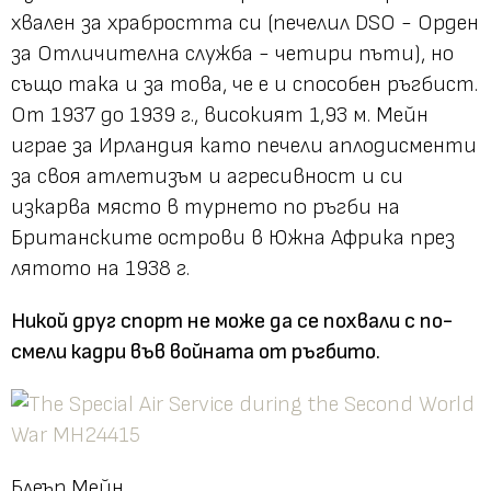
хвален за храбростта си (печелил DSO - Орден
за Отличителна служба - четири пъти), но
също така и за това, че е и способен ръгбист.
От 1937 до 1939 г., високият 1,93 м. Мейн
играе за Ирландия като печели аплодисменти
за своя атлетизъм и агресивност и си
изкарва място в турнето по ръгби на
Британските острови в Южна Африка през
лятото на 1938 г.
Никой друг спорт не може да се похвали с по-
смели кадри във войната от ръгбито.
Блеър Мейн