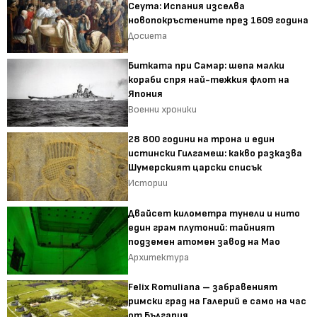
Сеута: Испания изселва
новопокръстените през 1609 година
Досиета
Битката при Самар: шепа малки
кораби спря най-тежкия флот на
Япония
Военни хроники
28 800 години на трона и един
истински Гилгамеш: какво разказва
Шумерският царски списък
Истории
Двайсет километра тунели и нито
един грам плутоний: тайният
подземен атомен завод на Мао
Архитектура
Felix Romuliana – забравеният
римски град на Галерий е само на час
от България