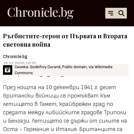
Ръгбистите-герои от Първата и Втората
световна война
Chronicle.bg
16.12.2020, 10:32
Снимка: Godefroy Durand, Public domain, via Wikimedia
Commons
През нощта на 10 декември 1941 г. десет
британски войници се промъкват към
летището в Тамет, крайбрежен град по
средата между либийските градове Триполи
и Бенгази. Летището се държи от силите на
Оста - Германия и Италия. Британците са