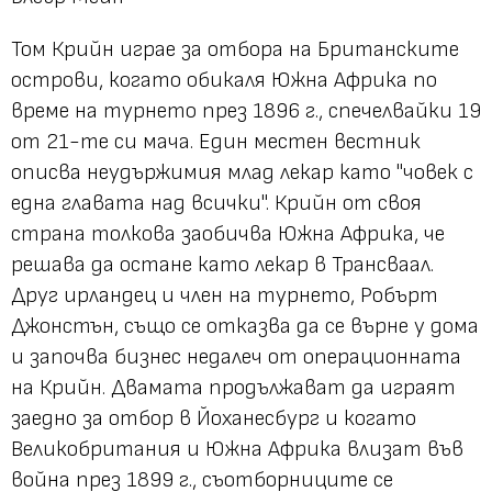
Том Крийн играе за отбора на Британските
острови, когато обикаля Южна Африка по
време на турнето през 1896 г., спечелвайки 19
от 21-те си мача. Един местен вестник
описва неудържимия млад лекар като "човек с
една главата над всички". Крийн от своя
страна толкова заобичва Южна Африка, че
решава да остане като лекар в Трансваал.
Друг ирландец и член на турнето, Робърт
Джонстън, също се отказва да се върне у дома
и започва бизнес недалеч от операционната
на Крийн. Двамата продължават да играят
заедно за отбор в Йоханесбург и когато
Великобритания и Южна Африка влизат във
война през 1899 г., съотборниците се