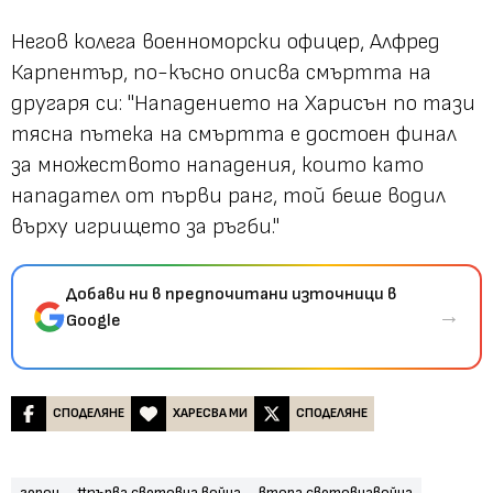
Негов колега военноморски офицер, Алфред
Карпентър, по-късно описва смъртта на
другаря си: "Нападението на Харисън по тази
тясна пътека на смъртта е достоен финал
за множеството нападения, които като
нападател от първи ранг, той беше водил
върху игрището за ръгби."
Добави ни в предпочитани източници в
→
Google
СПОДЕЛЯНЕ
ХАРЕСВА МИ
СПОДЕЛЯНЕ
герои
#първа световна война
втора световнавойна