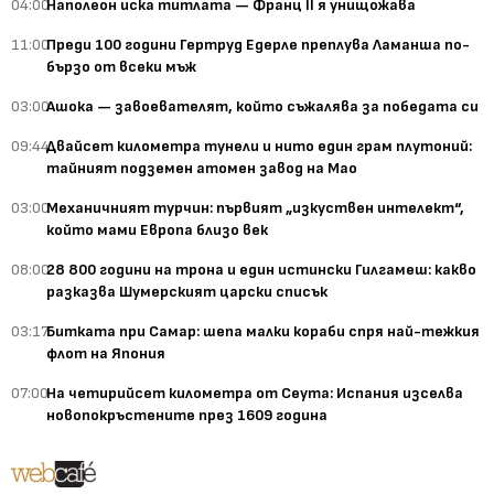
04:00
Наполеон иска титлата — Франц II я унищожава
11:00
Преди 100 години Гертруд Едерле преплува Ламанша по-
бързо от всеки мъж
03:00
Ашока — завоевателят, който съжалява за победата си
09:44
Двайсет километра тунели и нито един грам плутоний:
тайният подземен атомен завод на Мао
03:00
Механичният турчин: първият „изкуствен интелект“,
който мами Европа близо век
08:00
28 800 години на трона и един истински Гилгамеш: какво
разказва Шумерският царски списък
03:17
Битката при Самар: шепа малки кораби спря най-тежкия
флот на Япония
07:00
На четирийсет километра от Сеута: Испания изселва
новопокръстените през 1609 година