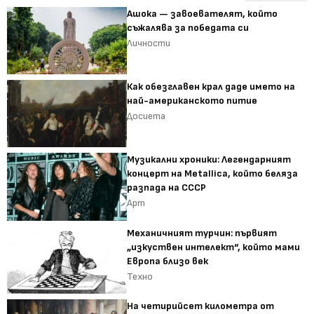
Ашока — завоевателят, който
съжалява за победата си
Личности
Как обезглавен крал даде името на
най-американското питие
Досиета
Музикални хроники: Легендарният
концерт на Metallica, който беляза
разпада на СССР
Арт
Механичният турчин: първият
„изкуствен интелект“, който мами
Европа близо век
Техно
На четирийсет километра от