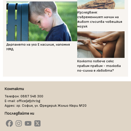
Изследване:
съвременният начин на
живот съсипва човешкия
мозък
Дърпането на ухо Е насилие, напомня
НМД
Колкото повече секс
правим правим - толкова
по-силна е любовта?
Контакти
Телефон: 0887 548 300
E-mail: office[at]chr.bg
Адрес: гр. София, ул. Фредерик Жолио Кюри №20
Последвайте ни