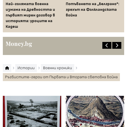
Най-голямата военна
Потъването на „Белграно":
Ко
измама на Древността и
грехът на Фолкландската
Ки
първият мирен договор в
война
Та
историята: уроците на
ха
Кадеш
Money.bg
Истории
Военни хроники
Ръгбистите-герои от Първата и Втората световна война