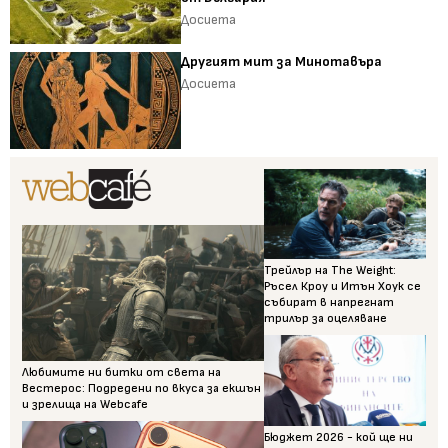
Досиета
Другият мит за Минотавъра
Досиета
Трейлър на The Weight:
Ръсел Кроу и Итън Хоук се
събират в напрегнат
трилър за оцеляване
Любимите ни битки от света на
Вестерос: Подредени по вкуса за екшън
и зрелища на Webcafe
Бюджет 2026 - кой ще ни