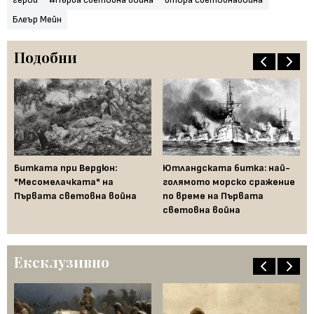
Блеър Мейн
Подобни
Битката при Вердюн:
Ютландската битка: най-
Пъ
но
"Месомелачката" на
голямото морско сражение
во
та
Първата световна война
по време на Първата
Йе
световна война
ди
Ексклузивно