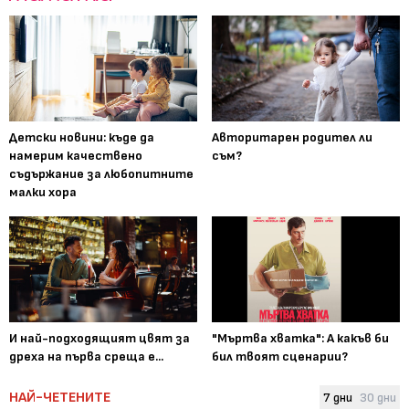
Детски новини: къде да
Авторитарен родител ли
намерим качествено
съм?
съдържание за любопитните
малки хора
И най-подходящият цвят за
"Мъртва хватка": А какъв би
дреха на първа среща е...
бил твоят сценарии?
НАЙ-ЧЕТЕНИТЕ
7 дни
30 дни