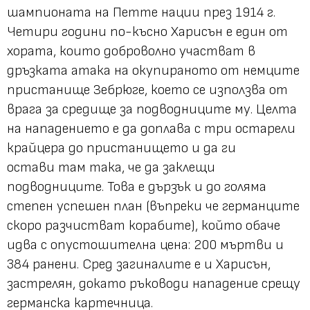
шампионата на Петте нации през 1914 г.
Четири години по-късно Харисън е един от
хората, които доброволно участват в
дръзката атака на окупираното от немците
пристанище Зебрюге, което се използва от
врага за средище за подводниците му. Целта
на нападението е да доплава с три остарели
крайцера до пристанището и да ги
остави там така, че да заклещи
подводниците. Това е дързък и до голяма
степен успешен план (въпреки че германците
скоро разчистват корабите), който обаче
идва с опустошителна цена: 200 мъртви и
384 ранени. Сред загиналите е и Харисън,
застрелян, докато ръководи нападение срещу
германска картечница.