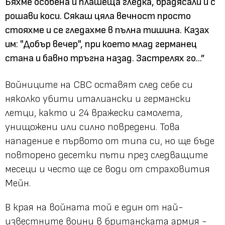
Бяхме особена и плашеща гледка, брадясали и с
рошави коси. Сякаш цяла вечност просто
стояхме и се гледахме в пълна тишина. Казах
им: "Добър вечер", при което млад германец
стана и бавно тръгна назад. Застрелях го...”
Войниците на СВС оставят след себе си
няколко убити италиански и германски
летци, както и 24 вражески самолета,
унищожени или силно повредени. Това
нападение е първото от типа си, но ще бъде
повторено десетки пъти през следващите
месеци и често ще се води от страховития
Мейн.
В края на войната той е един от най-
известните воини в британската армия -