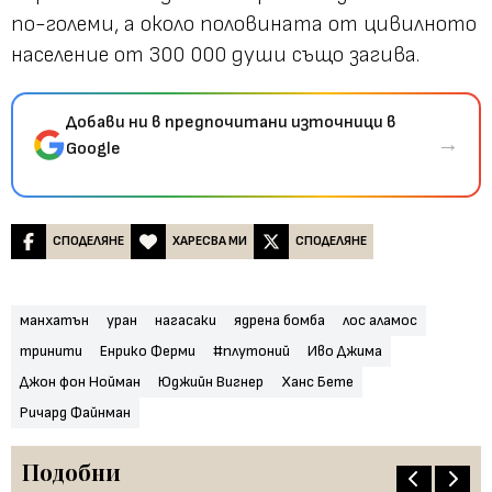
по-големи, а около половината от цивилното
население от 300 000 души също загива.
Добави ни в предпочитани източници в
→
Google
СПОДЕЛЯНЕ
ХАРЕСВА МИ
СПОДЕЛЯНЕ
манхатън
уран
нагасаки
ядрена бомба
лос аламос
тринити
Енрико Ферми
#плутоний
Иво Джима
Джон фон Нойман
Юджийн Вигнер
Ханс Бете
Ричард Файнман
Подобни