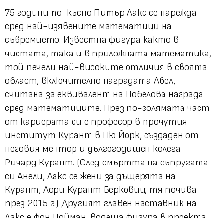
75 години по-късно Питър Лакс се нарежда
сред най-изявените математици на
съвремието. Известна фигура както в
чистата, така и в приложната математика,
той печели най-високите отличия в своята
област, включително наградата Абел,
считана за еквивалент на Нобелова награда
сред математиците. През по-голямата част
от кариерата си е професор в прочутия
институт Курант в Ню Йорк, създаден от
неговия ментор и дългогодишен колега
Ричард Курант. (След смъртта на съпругата
си Анели, Лакс се жени за дъщерята на
Курант, Лори Курант Берковиц; тя почива
през 2015 г.) Другият главен наставник на
Лакс е фон Нойман, водеща фигура в проекта