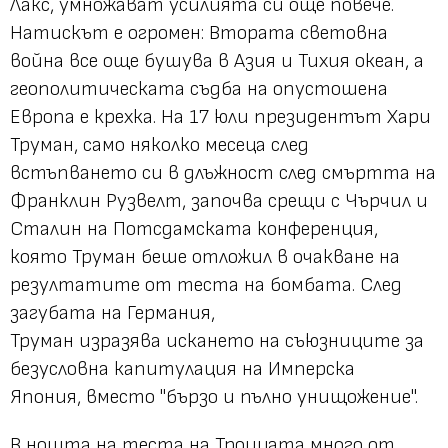
Лакс, умножават усилията си още повече.
Натискът е огромен: Втората световна
война все още бушува в Азия и Тихия океан, a
геополитическата съдба на опустошена
Европа е крехка. На 17 юли президентът Хари
Труман, само няколко месеца след
встъпването си в длъжност след смъртта на
Франклин Рузвелт, започва срещи с Чърчил и
Сталин на Потсдамската конференция,
която Труман беше отложил в очакване на
резултатите от теста на бомбата. След
загубата на Германия,
Труман изразява искането на съюзниците за
безусловна капитулация на Имперска
Япония, вместо "бързо и пълно унищожение".
В нощта на теста на Троицата много от