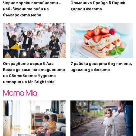
Черноморски потайности -
Отмениха Прайда в Париж
най-вкусните риби на
заради жегата
българското море
От разбито сърце в Лас
7 райски десерта без печене,
Вегас до химн на стадионите
идеални за жегите
на Световното: Чудната
история на Mr. Brightside