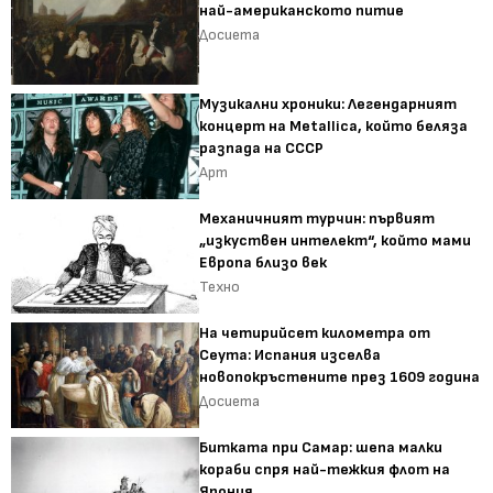
най-американското питие
Досиета
Музикални хроники: Легендарният
концерт на Metallica, който беляза
разпада на СССР
Арт
Механичният турчин: първият
„изкуствен интелект“, който мами
Европа близо век
Техно
На четирийсет километра от
Сеута: Испания изселва
новопокръстените през 1609 година
Досиета
Битката при Самар: шепа малки
кораби спря най-тежкия флот на
Япония