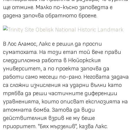
ще отмине. Малко по-късно заповедта е
дадена започва обратното броене.
В Лос Аламос, Лакс е решил да проспи
суматохата. На този етап той вече прави
следдипломна работа в Нюйоркския
университет, а по проекта започва да
работи само месеци по-рано. Неговата задача
са сложни изчисления на ударни вълни като
трябва да реши частичните диференции
уравненията, които описват експлозията на
атомната бомба. Затова да види
действителния взрив не му беше
приоритет. "Бях мързелив", казва Лакс.