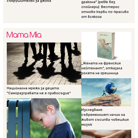
съкрушителен за джоба
дракона” (ревю без
спойлери): Вестерос
отново кърви по-красиво
от всякога
„Жената на френския
лейтенант“, отказала
ролята на грешница
Национална мрежа за децата:
"Саморазправата не е правосъдие"
Изследване:
съвременният начин на
живот съсипва човешкия
мозък