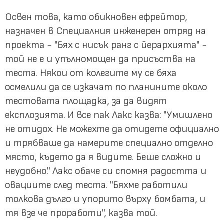
Освен това, като обикновен ефрейтор,
назначен в Специалния инженерен отряд на
проекта - "Бях с нисък ранг с йерархията" -
той не е и упълномощен да присъства на
теста. Някои от колегите му се бяха
осмелили да се изкачат по планините около
тестовата площадка, за да видят
експлозията. И все пак Лакс казва: "Умишлено
не отидох. Не можехте да отидете официално
и трябваше да намерите специално отделно
място, където да я видите. Беше сложно и
неудобно." Лакс обаче си спомня радостта и
овациите след теста. "Бяхме работили
толкова дълго и упорито върху бомбата, и
тя взе че проработи", казва той.