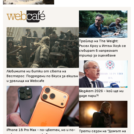
Трейлър на The Weight:
Ръсел Кроу и Итън Хоук се
събират в напрегнат
трилър за оцеляване
Любимите ни битки от света на
Вестерос: Подредени по вкуса за екшън
и зрелища на Webcafe
Бюджет 2026 - кой ще ни
даде пари?!
iPhone 18 Pro Max - по-цветен, но и по-
Трети сезон на “Домът на