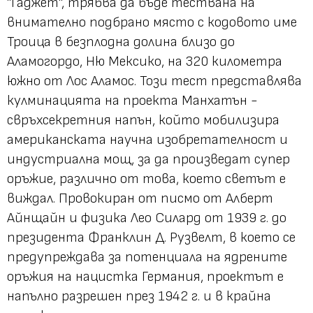
"Гаджет", трябва да бъде тествана на
внимателно подбрано място с кодовото име
Троица в безплодна долина близо до
Аламогордо, Ню Мексико, на 320 километра
южно от Лос Аламос. Този тест представлява
кулминацията на проекта Манхатън -
свръхсекретния напън, който мобилизира
американската научна изобретателност и
индустриална мощ, за да произведат супер
оръжие, различно от това, което светът е
виждал. Провокиран от писмо от Алберт
Айнщайн и физика Лео Силард от 1939 г. до
президента Франклин Д. Рузвелт, в което се
предупреждава за потенциала на ядрените
оръжия на нацистка Германия, проектът е
напълно разрешен през 1942 г. и в крайна