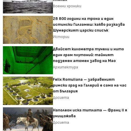
Военни хроники
28 800 години на трона и един
истински Гилгамеш: какво разказва
Шумерският царски списък
Истории
Двайсет километра тунели и нито
един грам плутоний: тайният
подземен атомен завод на Мао
Архитектура
Felix Romuliana – забравеният
римски град на Галерий е само на час
от България
Досиета
Наполеон иска титлата — Франц II я
унищожава
Досиета