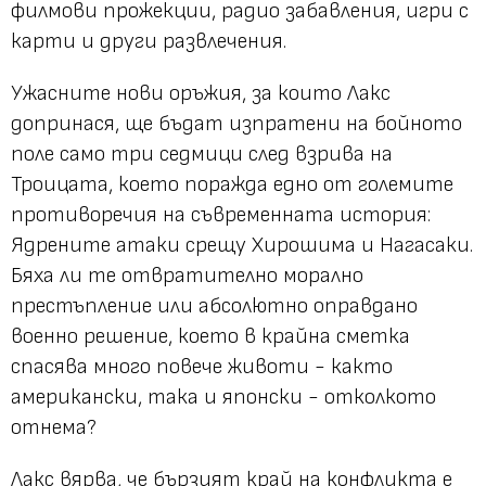
филмови прожекции, радио забавления, игри с
карти и други развлечения.
Ужасните нови оръжия, за които Лакс
допринася, ще бъдат изпратени на бойното
поле само три седмици след взрива на
Троицата, което поражда едно от големите
противоречия на съвременната история:
Ядрените атаки срещу Хирошима и Нагасаки.
Бяха ли те отвратително морално
престъпление или абсолютно оправдано
военно решение, което в крайна сметка
спасява много повече животи - както
американски, така и японски - отколкото
отнема?
Лакс вярва, че бързият край на конфликта е