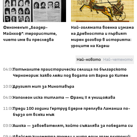
Феноменът „Баадер-
Най-голямата военна измама
Майнхоф": терористите,
на Древността и първият
чието име ви преследва
мирен договор в историята:
уроците на Кадеш
Най-новото
Най-четеното
04:00
Потъналите праисторически селища по българското
Черноморие: какво лежи под водата от Варна до Китен
10:00
Другият мит за Минотавъра
04:00
Наполеон иска титлата — Франц II я унищожава
11:00
Преди 100 години Гертруд Едерле преплува Ламанша по-
бързо от всеки мъж
03:00
Ашока — завоевателят, който съжалява за победата си
09:44
Двайсет километра тунели и нито един грам плутоний: