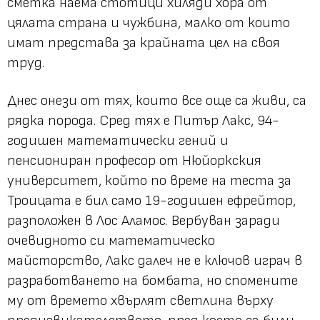
сметка наема стотици хиляди хора от
цялата страна и чужбина, малко от които
имат представа за крайната цел на своя
труд.
Днес онези от тях, които все още са живи, са
рядка порода. Сред тях е Питър Лакс, 94-
годишен математически гений и
пенсиониран професор от Нюйоркския
университет, който по време на теста за
Троицата е бил само 19-годишен ефрейтор,
разположен в Лос Аламос. Вербуван заради
очевидното си математическо
майсторство, Лакс далеч не е ключов играч в
разработването на бомбата, но спомените
му от времето хвърлят светлина върху