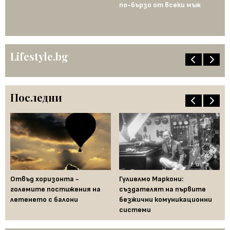
по-бързо от всеки мъж
по
Lifestyle.bg
Последни
Отвъд хоризонта -
Гулиелмо Маркони:
По
 в
големите постижения на
създателят на първите
не
летенето с балони
безжични комуникационни
ко
системи