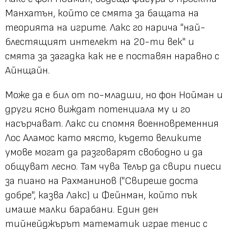
Манхатън, който се смята за бащата на
теорията на игрите. Лакс го нарича "най-
блестящият интелект на 20-ти век" и
смята за загадка как не е поставян наравно с
Айнщайн.
Може да е бил от по-младши, но фон Нойман и
други ясно виждат потенциала му и го
насърчават. Лакс си спомня военновременния
Лос Аламос като място, където великите
умове могат да разговарят свободно и да
общуват лесно. Там чува Телър да свири пиеси
за пиано на Рахманинов ("Свиреше доста
добре", казва Лакс) и Фейнман, който пък
имаше малки барабани. Един ден
тийнейджърът математик играе тенис с