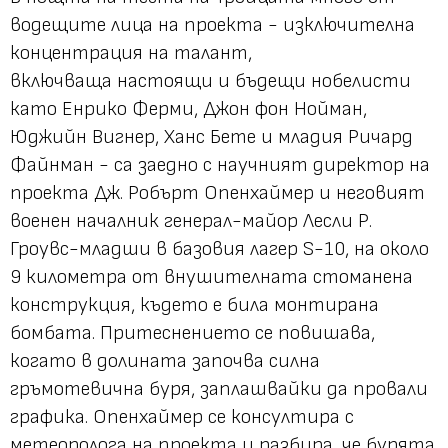
водещите лица на проекта - изключителна
концентрация на талант,
включваща настоящи и бъдещи нобелисти
като Енрико Ферми, Джон фон Нойман,
Юджийн Вигнер, Ханс Бете и младия Ричард
Файнман - са заедно с научният директор на
проекта Дж. Робърт Опенхаймер и неговият
военен началник генерал-майор Лесли Р.
Гроувс-младши в базовия лагер S-10, на около
9 километра от внушителната стоманена
конструкция, където е била монтирана
бомбата. Притеснението се повишава,
когато в долината започва силна
гръмотевична буря, заплашвайки да провали
графика. Опенхаймер се консултира с
метеоролога на проекта и разбира, че бурята