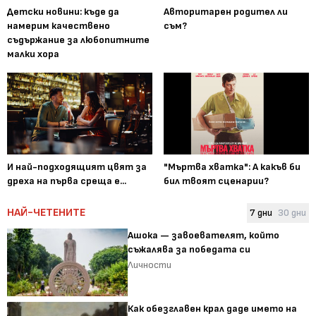
Детски новини: къде да
Авторитарен родител ли
намерим качествено
съм?
съдържание за любопитните
малки хора
И най-подходящият цвят за
"Мъртва хватка": А какъв би
дреха на първа среща е...
бил твоят сценарии?
НАЙ-ЧЕТЕНИТЕ
7 дни
30 дни
Ашока — завоевателят, който
съжалява за победата си
Личности
Как обезглавен крал даде името на