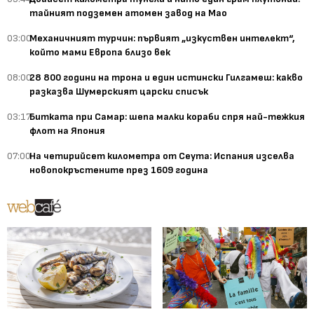
тайният подземен атомен завод на Мао
03:00
Механичният турчин: първият „изкуствен интелект“,
който мами Европа близо век
08:00
28 800 години на трона и един истински Гилгамеш: какво
разказва Шумерският царски списък
03:17
Битката при Самар: шепа малки кораби спря най-тежкия
флот на Япония
07:00
На четирийсет километра от Сеута: Испания изселва
новопокръстените през 1609 година