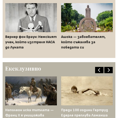
Вернер фон Браун: Немският
Ашока — завоевателят,
За
учен, който изстреля НАСА
който съжалява за
от
а
до Луната
победата си
го
Ексклузивно
Наполеон иска титлата —
Преди 100 години Гертруд
Аш
Франц II я унищожава
Едерле преплува Ламанша
ко