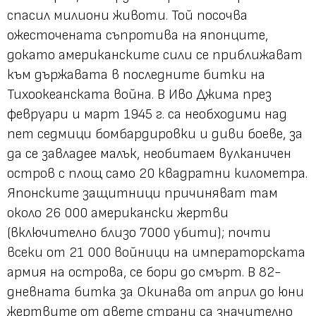
спасил милиони животи. Той посочва
ожесточената съпротива на японците,
докато американските сили се приближават
към държавата в последните битки на
Тихоокеанската война. В Иво Джима през
февруари и март 1945 г. са необходими над
пет седмици бомбардировки и диви боеве, за
да се завладее малък, необитаем вулканичен
остров с площ само 20 квадратни километра.
Японските защитници причиняват там
около 26 000 американски жертви
(включително близо 7000 убити); почти
всеки от 21 000 войници на императорската
армия на острова, се бори до смърт. В 82-
дневната битка за Окинава от април до юни
жертвите от двете страни са значително