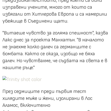
предизвикателството, пред което са били
изправени учените, много от които са
избягали от Хитлерова Европа и са намерили
убежище в Съединени щати.
"Витаеше чувство за голяма спешност", казва
Лакс днес за проекта Манхатън. "В началото
не знаехме колко далеч са германците с
бомбата. Както се оказа, изобщо не бяха
далеч. Но чувствахме, че съдбата на света е в
нашите ръце."
През седмиците преди първия тест
хилядите мъже и жени, изолирани в Лос
Аламос, включително