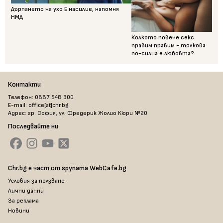
Дърпането на ухо Е насилие, напомня
НМД
Колкото повече секс
правим правим - толкова
по-силна е любовта?
Контакти
Телефон: 0887 548 300
E-mail: office[at]chr.bg
Адрес: гр. София, ул. Фредерик Жолио Кюри №20
Последвайте ни
Chr.bg е част от групата WebCafe.bg
Условия за ползване
Лични данни
За реклама
Новини