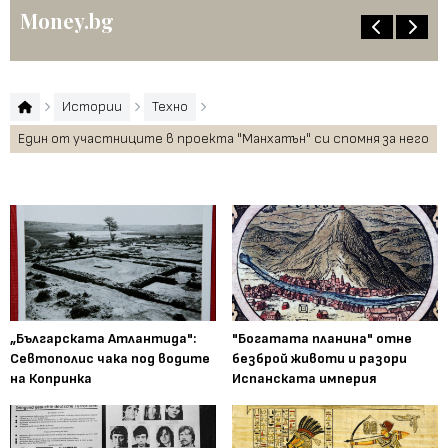
Money.bg
Истории
Техно
Един от участниците в проекта "Манхатън" си спомня за него
„Българската Атлантида":
"Богатата планина" отне
Севтополис чака под водите
безброй животи и разори
на Копринка
Испанската империя