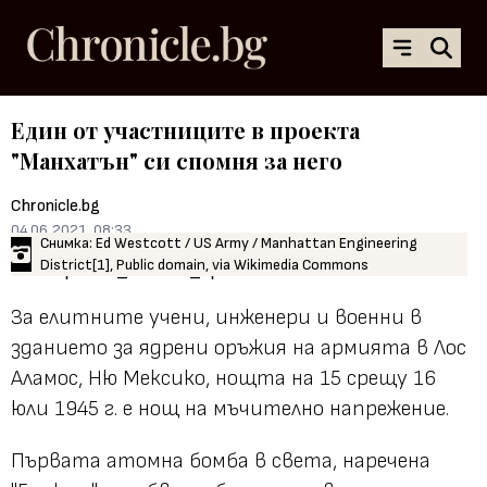
Един от участниците в проекта
"Манхатън" си спомня за него
Chronicle.bg
04.06.2021, 08:33
Снимка: Ed Westcott / US Army / Manhattan Engineering
District[1], Public domain, via Wikimedia Commons
За елитните учени, инженери и военни в
зданието за ядрени оръжия на армията в Лос
Аламос, Ню Мексико, нощта на 15 срещу 16
юли 1945 г. е нощ на мъчително напрежение.
Първата атомна бомба в света, наречена