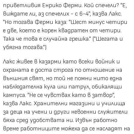
приветливия Енрико Ферми. Кой спечели? "Е,
виждате ли, аз спечелих - с 6-4", казва Лакс.
"Но тогава Ферми каза: "Шест минус четири
е две, което е корен квадратен от четири.
Така че това е случайна грешка." ("Шегата и
убягна тогава.")
Лакс живее в казарми като всеки войник и
охраната е доста строга по отношение на
външния свят, но той не помни нито една
наблюдателна кула или патрул, обикалящи
кампуса. "Не се чувствах като в затвор",
казва Лакс. Хранителни магазини и училища
за деца на учени и други невоенни служители
бяха сред удобствата ни. Извън работно
време работниците можеха да се насладят на