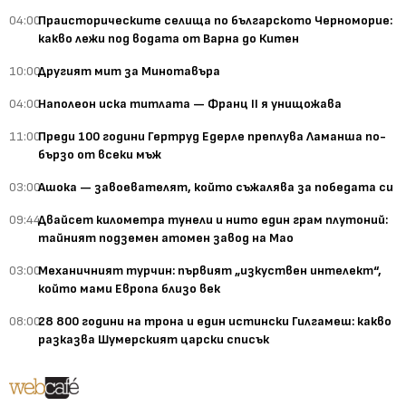
04:00
Праисторическите селища по българското Черноморие:
какво лежи под водата от Варна до Китен
10:00
Другият мит за Минотавъра
04:00
Наполеон иска титлата — Франц II я унищожава
11:00
Преди 100 години Гертруд Едерле преплува Ламанша по-
бързо от всеки мъж
03:00
Ашока — завоевателят, който съжалява за победата си
09:44
Двайсет километра тунели и нито един грам плутоний:
тайният подземен атомен завод на Мао
03:00
Механичният турчин: първият „изкуствен интелект“,
който мами Европа близо век
08:00
28 800 години на трона и един истински Гилгамеш: какво
разказва Шумерският царски списък