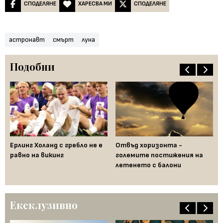
СПОДЕЛЯНЕ
ХАРЕСВА МИ
СПОДЕЛЯНЕ
астронавт
смърт
луна
Подобни
Ерлинг Холанд с гребло не е
Отвъд хоризонта -
Ка
е
равно на викинг
големите постижения на
пр
летенето с балони
на
Ексклузивно