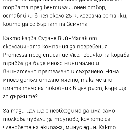
торбата през вентилационен отвор,
оставяйки в нея около 25 килограма останки,
които да се върнат на Земята.
Както казва Сузане Вий-Масак от
екологичната компания за погребения
Promessa пред списание Vice: "Всичко на кораба
трябва да бъде много минимално и
внимателно претеглено и съхранено. Няма
много допълнително място, така че ако
имате тяло на покойник в цял ръст, къде ще
го държите?"
За тази цел ще е необходимо да има само
толкова чували за трупове, колкото са
членовете на екипажа, минус един. Както