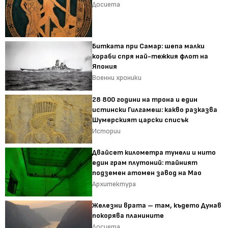
Досиета
Битката при Самар: шепа малки
кораби спря най-тежкия флот на
Япония
Военни хроники
28 800 години на трона и един
истински Гилгамеш: какво разказва
Шумерският царски списък
Истории
Двайсет километра тунели и нито
един грам плутоний: тайният
подземен атомен завод на Мао
Архитектура
Железни врата – там, където Дунав
покорява планините
Досиета