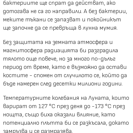
бактериите ще спрат да действат, ако
дотогава не са го направили. А без бактерии,
меките тъкани се запазват и покойникът
ще започне да се превръща в лунна мумия.
Без защитата на земната атмосфера и
магнитосфера радиацията би разградила
тялото още повече, но за много по-дълъг
период от време, като е възможно да остави
костите - спомен от случилото се, който да
бъде намерен след десетки милиони години.
Температурните колебания на Луната, които
варират от 127 °C през деня до -173 °C през
нощта, също биха оказали влияние, като
потенциално плътта би се разкъсала, докато
замръзва и се размразява.