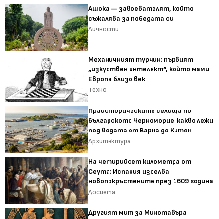
Ашока — завоевателят, който
съжалява за победата си
Личности
Механичният турчин: първият
„изкуствен интелект“, който мами
Европа близо век
Техно
Праисторическите селища по
българското Черноморие: какво лежи
под водата от Варна до Китен
Архитектура
На четирийсет километра от
Сеута: Испания изселва
новопокръстените през 1609 година
Досиета
Другият мит за Минотавъра