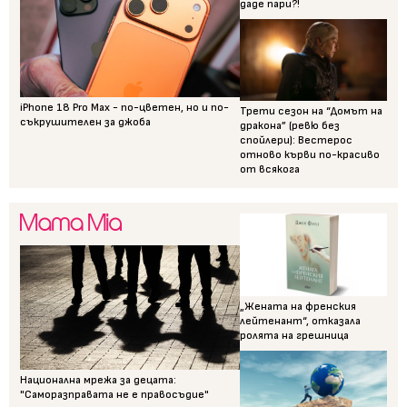
даде пари?!
iPhone 18 Pro Max - по-цветен, но и по-
Трети сезон на “Домът на
съкрушителен за джоба
дракона” (ревю без
спойлери): Вестерос
отново кърви по-красиво
от всякога
„Жената на френския
лейтенант“, отказала
ролята на грешница
Национална мрежа за децата:
"Саморазправата не е правосъдие"