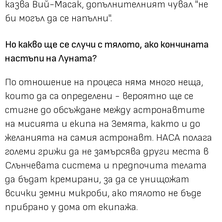
казва Вий-Масак, допълнителният чувал "не
би могъл да се напълни".
Но какво ще се случи с тялото, ако кончината
настъпи на Луната?
По отношение на процеса няма много неща,
които да са определени - вероятно ще се
стигне до обсъждане между астронавтите
на мисията и екипа на Земята, както и до
желанията на самия астронавт. НАСА полага
големи грижи да не замърсява други места в
Слънчевата система и предпочита телата
да бъдат кремирани, за да се унищожат
всички земни микроби, ако тялото не бъде
прибрано у дома от екипажа.