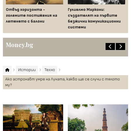
Отвъд хоризонта -
Гулиелмо Маркони:
По
 в
големите постижения на
създателят на първите
не
летенето с балони
безжични комуникационни
ко
системи
Money.bg
Истории
Техно
Ако астронавт умре на Луната, какво ще се случи с тялото
му?