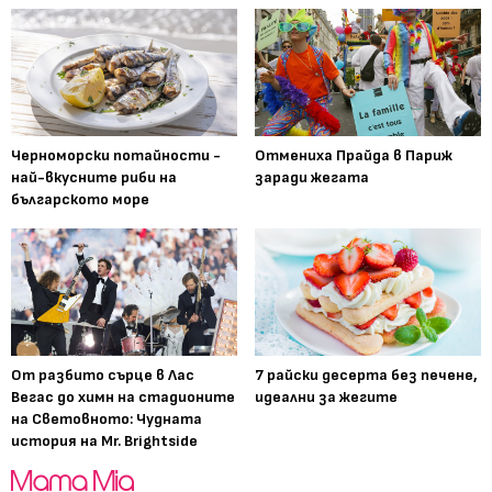
Черноморски потайности -
Отмениха Прайда в Париж
най-вкусните риби на
заради жегата
българското море
От разбито сърце в Лас
7 райски десерта без печене,
Вегас до химн на стадионите
идеални за жегите
на Световното: Чудната
история на Mr. Brightside