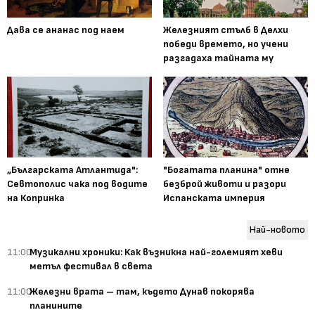
Дава се ананас под наем
Железният стълб в Делхи
победи времето, но учени
разгадаха тайната му
„Българската Атлантида":
"Богатата планина" отне
Севтополис чака под водите
безброй животи и разори
на Копринка
Испанската империя
Най-новото
11:00
Музикални хроники: Как възникна най-големият хеви
метъл фестивал в света
11:00
Железни врата – там, където Дунав покорява
планините