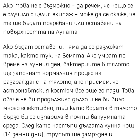
Ако това не е възможно - да речем, че нещо се
е случило с целия екипаж - може да се окаже, че
те ще бъдат погребани или оставени на
повърхността на Луната.
Ако бъдат оставени, няма да се разложат
така, както тук, на Земята. Ако умрат по
време на лунния ден, бактериите в тялото
ще започнат нормалния процес на
разграждане на тялото, ако приемем, че
астронавтския костюм все още го пази. Това
обаче не би продължило дълго и не би било
много ефективно, тъй като водата в тялото
бързо би се изпарила в почти вакуумната
среда. След като настъпи дългата лунна нощ
(14 земни дни), трупът ще замръзне и