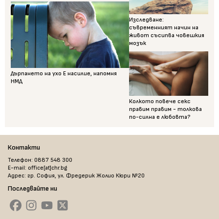
Изследване:
съвременният начин на
живот съсипва човешкия
мозък
Дърпането на ухо Е насилие, напомня
НМД
Колкото повече секс
правим правим - толкова
по-силна е любовта?
Контакти
Телефон: 0887 548 300
E-mail: office[at]chr.bg
Адрес: гр. София, ул. Фредерик Жолио Кюри №20
Последвайте ни