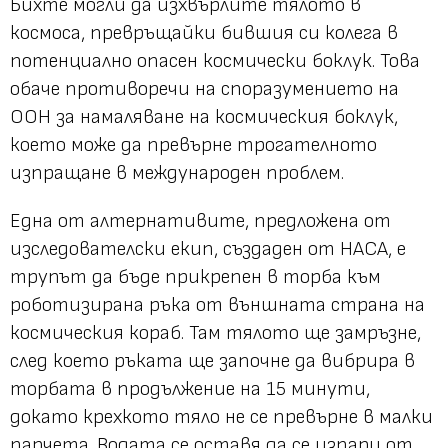
Бихте могли да изхвърлите тялото в
космоса, превръщайки бившия си колега в
потенциално опасен космически боклук. Това
обаче противоречи на споразумението на
ООН за намаляване на космическия боклук,
което може да превърне трогателното
изпращане в международен проблем.
Една от алтернативите, предложена от
изследователски екип, създаден от НАСА, е
трупът да бъде прикрепен в торба към
роботизирана ръка от външната страна на
космическия кораб. Там тялото ще замръзне,
след което ръката ще започне да вибрира в
торбата в продължение на 15 минути,
докато крехкото тяло не се превърне в малки
парчета. Водата се оставя да се изпари от