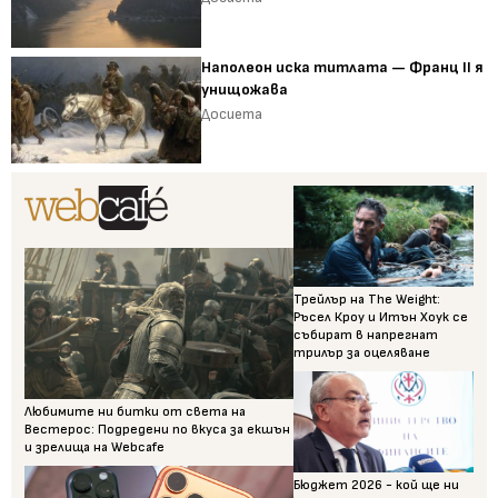
Наполеон иска титлата — Франц II я
унищожава
Досиета
Трейлър на The Weight:
Ръсел Кроу и Итън Хоук се
събират в напрегнат
трилър за оцеляване
Любимите ни битки от света на
Вестерос: Подредени по вкуса за екшън
и зрелища на Webcafe
Бюджет 2026 - кой ще ни