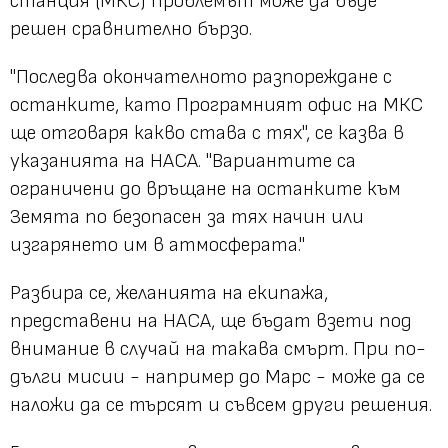
станция (МКС) проблемът може да бъде
решен сравнително бързо.
"Последва окончателното разпореждане с
останките, като Програмният офис на МКС
ще отговаря какво става с тях", се казва в
указанията на НАСА. "Вариантите са
ограничени до връщане на останките към
Земята по безопасен за тях начин или
изгарянето им в атмосферата."
Разбира се, желанията на екипажа,
представени на НАСА, ще бъдат взети под
внимание в случай на такава смърт. При по-
дълги мисии - например до Марс - може да се
наложи да се търсят и съвсем други решения.