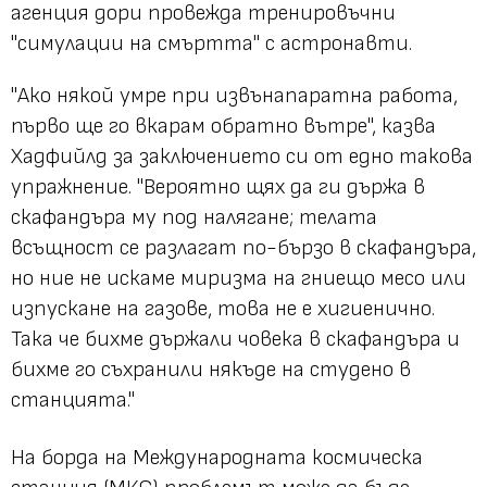
агенция дори провежда тренировъчни
"симулации на смъртта" с астронавти.
"Ако някой умре при извънапаратна работа,
първо ще го вкарам обратно вътре", казва
Хадфийлд за заключението си от едно такова
упражнение. "Вероятно щях да ги държа в
скафандъра му под налягане; телата
всъщност се разлагат по-бързо в скафандъра,
но ние не искаме миризма на гниещо месо или
изпускане на газове, това не е хигиенично.
Така че бихме държали човека в скафандъра и
бихме го съхранили някъде на студено в
станцията."
На борда на Международната космическа