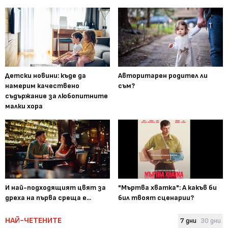
Детски новини: къде да
Авторитарен родител ли
намерим качествено
съм?
съдържание за любопитните
малки хора
И най-подходящият цвят за
"Мъртва хватка": А какъв би
дреха на първа среща е...
бил твоят сценарии?
НАЙ-ЧЕТЕНИТЕ
7 дни
30 дни