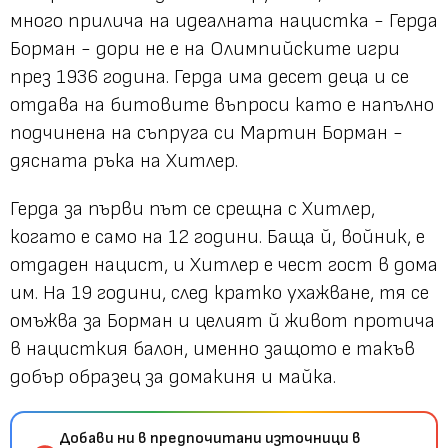
много прилича на идеалната нацистка - Герда
Борман - дори не е на Олимпийските игри
през 1936 година. Герда има десет деца и се
отдава на битовите въпроси като е напълно
подчинена на съпруга си Мартин Борман -
дясната ръка на Хитлер.
Герда за първи път се срещна с Хитлер,
когато е само на 12 години. Баща й, войник, е
отдаден нацист, и Хитлер е чест гост в дома
им. На 19 години, след кратко ухажване, тя се
омъжва за Борман и целият й живот протича
в нацисткия балон, именно защото е такъв
добър образец за домакиня и майка.
Добави ни в предпочитани източници в