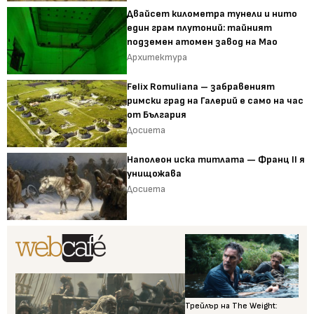
Двайсет километра тунели и нито
един грам плутоний: тайният
подземен атомен завод на Мао
Архитектура
Felix Romuliana – забравеният
римски град на Галерий е само на час
от България
Досиета
Наполеон иска титлата — Франц II я
унищожава
Досиета
Трейлър на The Weight: