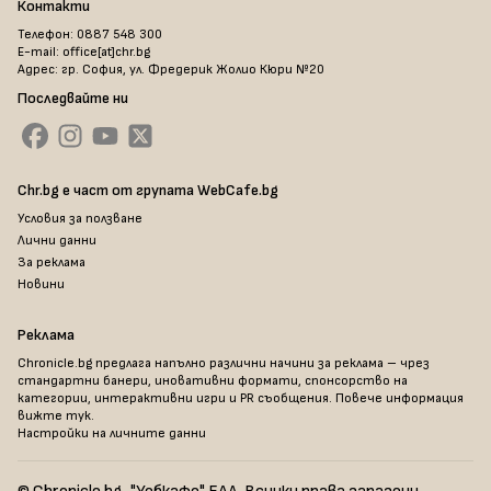
Контакти
Телефон: 0887 548 300
E-mail: office[at]chr.bg
Адрес: гр. София, ул. Фредерик Жолио Кюри №20
Последвайте ни
Chr.bg е част от групата WebCafe.bg
Условия за ползване
Лични данни
За реклама
Новини
Реклама
Chronicle.bg предлага напълно различни начини за реклама – чрез
стандартни банери, иновативни формати, спонсорство на
категории, интерактивни игри и PR съобщения. Повече информация
вижте тук
.
Настройки на личните данни