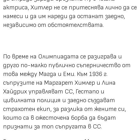
актриса, Хитлер не се притеснява лично да се
намеси и да им нареди да останат заедно,
независимо от обстоятелствата.
По време на Олимпиадата се разиграва и
друго по-малко публично съперничество от
това между Магда и Еми. Към 1936 г.
съпрузите на Маргарет Химлер и Лина
Хайдрих управляват СС, Гестапо и
цивилната полиция и заедно създават
страхотен екип, за разлика от жените си,
които са в ожесточена борба да бъдат
признати за топ съпругата в СС.