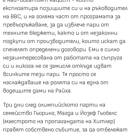
е най-богатият нацист - който
експлоатира позициите си и на ръководител
на ВВС, и на голяма част от програмата за
превъоръжаване, за да извлече пари от
техните бюджети, както и от незаконни
подкупи от производители, които искат да
спечелят определени договори. Еми е силно
незаинтересована от работата на съпруга
си и никога не се замисля откъде идват
всичките тези пари. Тя просто се
наслаждаваше на ролята си на една от
водещите дами на Райха.
Три дни след олимпийското парти на
семейство Гьоринг, Магда и Йозеф Гьобелс
(маестрото на пропагандата на Хитлер)
правят собствено събитие, за да отбележат