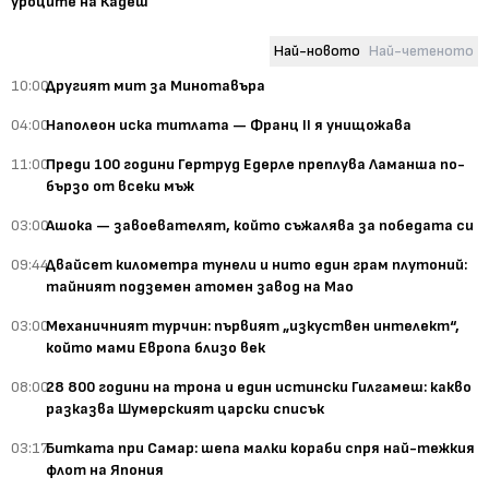
уроците на Кадеш
Най-новото
Най-четеното
10:00
Другият мит за Минотавъра
04:00
Наполеон иска титлата — Франц II я унищожава
11:00
Преди 100 години Гертруд Едерле преплува Ламанша по-
бързо от всеки мъж
03:00
Ашока — завоевателят, който съжалява за победата си
09:44
Двайсет километра тунели и нито един грам плутоний:
тайният подземен атомен завод на Мао
03:00
Механичният турчин: първият „изкуствен интелект“,
който мами Европа близо век
08:00
28 800 години на трона и един истински Гилгамеш: какво
разказва Шумерският царски списък
03:17
Битката при Самар: шепа малки кораби спря най-тежкия
флот на Япония