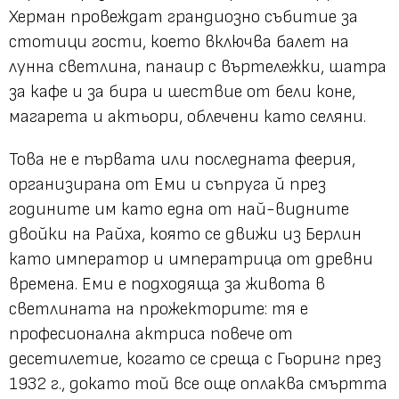
Херман провеждат грандиозно събитие за
стотици гости, което включва балет на
лунна светлина, панаир с въртележки, шатра
за кафе и за бира и шествие от бели коне,
магарета и актьори, облечени като селяни.
Това не е първата или последната феерия,
организирана от Еми и съпруга й през
годините им като една от най-видните
двойки на Райха, която се движи из Берлин
като император и императрица от древни
времена. Еми е подходяща за живота в
светлината на прожекторите: тя е
професионална актриса повече от
десетилетие, когато се среща с Гьоринг през
1932 г., докато той все още оплаква смъртта