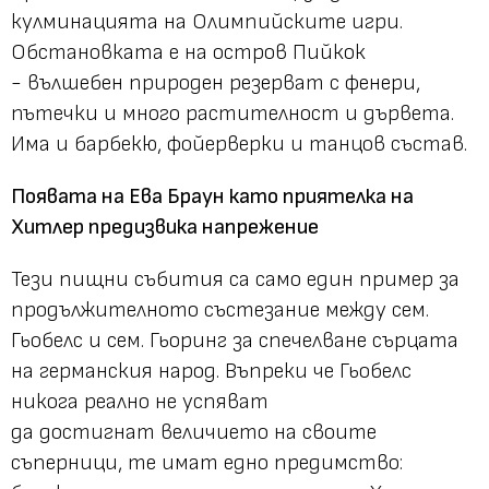
кулминацията на Олимпийските игри.
Обстановката е на остров Пийкок
- вълшебен природен резерват с фенери,
пътечки и много растителност и дървета.
Има и барбекю, фойерверки и танцов състав.
Появата на Ева Браун като приятелка на
Хитлер предизвика напрежение
Тези пищни събития са само един пример за
продължителното състезание между сем.
Гьобелс и сем. Гьоринг за спечелване сърцата
на германския народ. Въпреки че Гьобелс
никога реално не успяват
да достигнат величието на своите
съперници, те имат едно предимство: