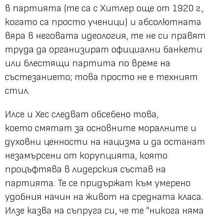
в партията (те са с Хитлер още от 1920 г.,
когато са просто ученици) и абсолютната
вяра в неговата идеология, те не си правят
труда да организират официални банкети
или блестящи партита по време на
състезанието; това просто не е техният
стил.
Илсе и Хес следват обсебено това,
което смятат за основните моралните и
духовни ценности на нацизма и да останат
незамърсени от корупцията, която
процъфтява в лидерския състав на
партията. Те се придържат към умерено
удобния начин на живот на средната класа.
Илзе казва на съпруга си, че те "никога няма