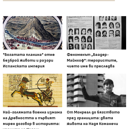
"Богатата планина" отне
Феноменът „Баадер-
безброй животи и разори
Майнхоф": терористите,
Испанската империя
чието име ви преследва
Най-голямата военна измама
От Монреал до бягството
на Древността и първият
през границата: двата
мирен договор в историята:
живота на Надя Команечи