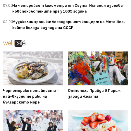
07:00
На четирийсет километра от Сеута: Испания изселва
новопокръстените през 1609 година
02:20
Музикални хроники: Легендарният концерт на Metallica,
който беляза разпада на СССР
Черноморски потайности -
Отмениха Прайда в Париж
най-вкусните риби на
заради жегата
българското море