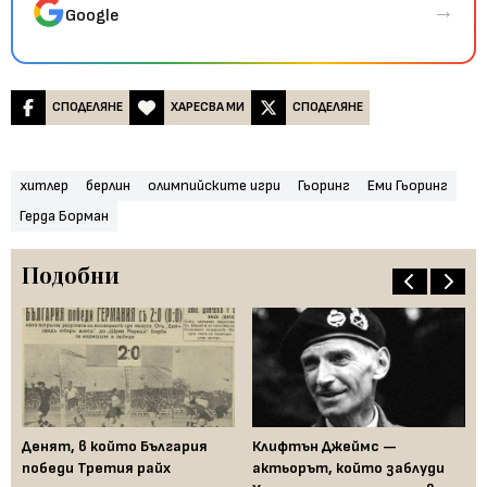
→
Google
СПОДЕЛЯНЕ
ХАРЕСВА МИ
СПОДЕЛЯНЕ
хитлер
берлин
олимпийските игри
Гьоринг
Еми Гьоринг
Герда Борман
Подобни
Денят, в който България
Клифтън Джеймс —
Му
победи Третия райх
актьорът, който заблуди
Де