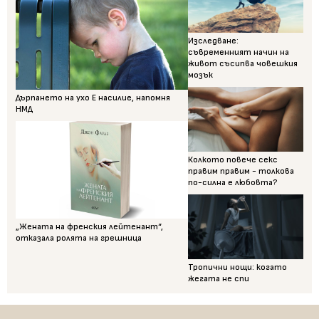
Изследване:
съвременният начин на
живот съсипва човешкия
мозък
Дърпането на ухо Е насилие, напомня
НМД
Колкото повече секс
правим правим - толкова
по-силна е любовта?
„Жената на френския лейтенант“,
отказала ролята на грешница
Тропични нощи: когато
жегата не спи