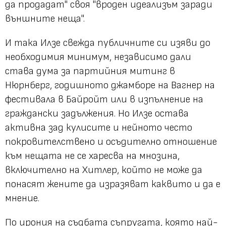
да продадат" своя "вроден идеализъм заради
външните неща".
И така Илзе свежда публичните си изяви до
необходимия минимум, независимо дали
става дума за партийния митинг в
Нюрнберг, годишното джамборе на Вагнер на
фестивала в Байройт или в изпълнение на
граждански задължения. Но Илзе остава
активна зад кулисите и нейното често
покровителствено и осъдително отношение
към нещата не се харесва на мнозина,
включително на Хитлер, който не може да
понасят жените да изразяват каквито и да е
мнение.
По ирония на съдбата съпругата, която най-