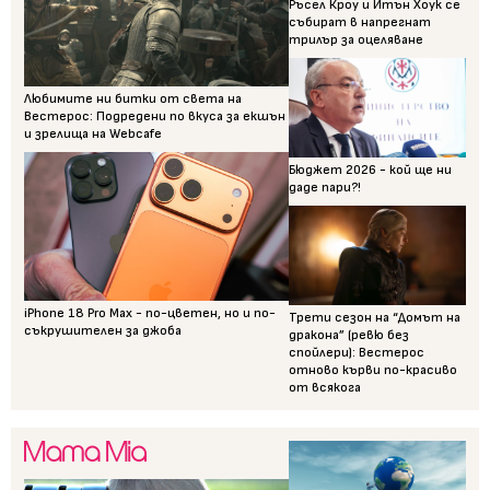
Ръсел Кроу и Итън Хоук се
събират в напрегнат
трилър за оцеляване
Любимите ни битки от света на
Вестерос: Подредени по вкуса за екшън
и зрелища на Webcafe
Бюджет 2026 - кой ще ни
даде пари?!
iPhone 18 Pro Max - по-цветен, но и по-
Трети сезон на “Домът на
съкрушителен за джоба
дракона” (ревю без
спойлери): Вестерос
отново кърви по-красиво
от всякога