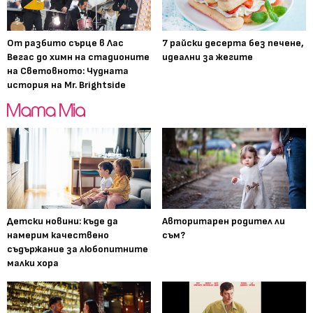
От разбито сърце в Лас
7 райски десерта без печене,
Вегас до химн на стадионите
идеални за жегите
на Световното: Чудната
история на Mr. Brightside
Детски новини: къде да
Авторитарен родител ли
намерим качествено
съм?
съдържание за любопитните
малки хора