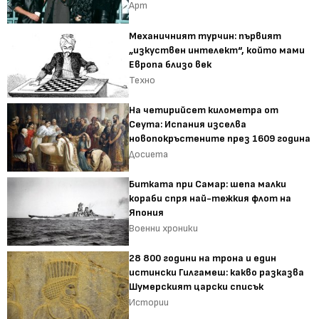
Арт
Механичният турчин: първият
„изкуствен интелект“, който мами
Европа близо век
Техно
На четирийсет километра от
Сеута: Испания изселва
новопокръстените през 1609 година
Досиета
Битката при Самар: шепа малки
кораби спря най-тежкия флот на
Япония
Военни хроники
28 800 години на трона и един
истински Гилгамеш: какво разказва
Шумерският царски списък
Истории