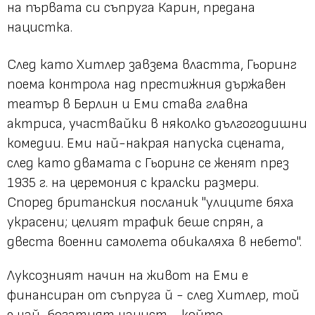
на първата си съпруга Карин, предана
нацистка.
След като Хитлер завзема властта, Гьоринг
поема контрола над престижния държавен
театър в Берлин и Еми става главна
актриса, участвайки в няколко дългогодишни
комедии. Еми най-накрая напуска сцената,
след като двамата с Гьоринг се женят през
1935 г. на церемония с кралски размери.
Според британския посланик "улиците бяха
украсени; целият трафик беше спрян, а
двеста военни самолета обикаляха в небето".
Луксозният начин на живот на Еми е
финансиран от съпруга й - след Хитлер, той