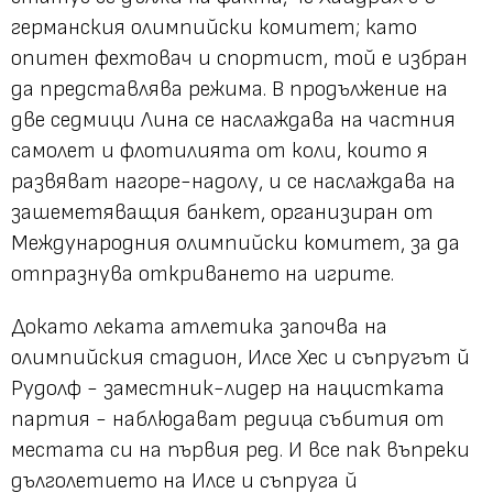
германския олимпийски комитет; като
опитен фехтовач и спортист, той е избран
да представлява режима. В продължение на
две седмици Лина се наслаждава на частния
самолет и флотилията от коли, които я
развяват нагоре-надолу, и се наслаждава на
зашеметяващия банкет, организиран от
Международния олимпийски комитет, за да
отпразнува откриването на игрите.
Докато леката атлетика започва на
олимпийския стадион, Илсе Хес и съпругът й
Рудолф - заместник-лидер на нацистката
партия - наблюдават редица събития от
местата си на първия ред. И все пак въпреки
дълголетието на Илсе и съпруга й