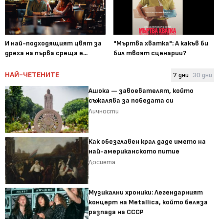
И най-подходящият цвят за
"Мъртва хватка": А какъв би
дреха на първа среща е...
бил твоят сценарии?
НАЙ-ЧЕТЕНИТЕ
7 дни
30 дни
Ашока — завоевателят, който
съжалява за победата си
Личности
Как обезглавен крал даде името на
най-американското питие
Досиета
Музикални хроники: Легендарният
концерт на Metallica, който беляза
разпада на СССР