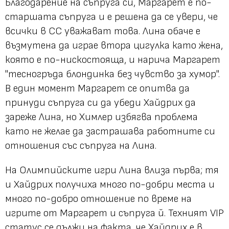
Благодарение на съпруга си, Маргарет е по-
старшата съпруга и е решена да се увери, че
всички в СС уважават това. Лина обаче е
възмутена да играе втора цигулка като жена,
която е по-нискостояща, и нарича Маргарет
"тесногръда блондинка без чувство за хумор".
В един момент Маргарет се опитва да
принуди съпруга си да убеди Хайдрих да
зареже Лина, но Химлер избягва проблема
като не желае да застрашава работните си
отношения със съпруга на Лина.
На Олимпийските игри Лина влиза първа; тя
и Хайдрих получиха много по-добри места и
много по-добро отношение по време на
игрите от Маргарет и съпруга й. Техният VIP
статус се дължи на факта, че Хайдрих е в