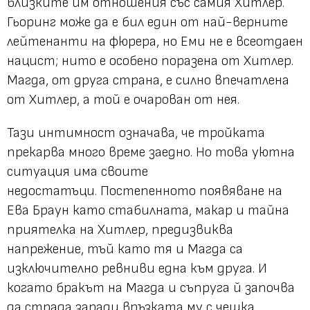
близките им отношения със самия Хитлер.
Гьоринг може да е бил един от най-верните
лейтенанти на фюрера, но Еми не е всеотдаен
нацист; нито е особено поразена от Хитлер.
Магда, от друга страна, е силно впечатлена
от Хитлер, а той е очарован от нея.
Тази интимност означава, че тройката
прекарва много време заедно. Но това уютна
ситуация има своите
недостатъци. Постепенното появяване на
Ева Браун като стабилната, макар и тайна
приятелка на Хитлер, предизвиква
напрежение, тъй като тя и Магда са
изключително ревниви една към друга. И
когато бракът на Магда и съпруга й започва
да страда заради връзката му с чешка