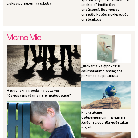
съкрушителен за джоба
дракона” (ревю без
спойлери): Вестерос
отново кърви по-красиво
от всякога
„Жената на френския
лейтенант“, отказала
ролята на грешница
Национална мрежа за децата:
"Саморазправата не е правосъдие"
Изследване:
съвременният начин на
живот съсипва човешкия
мозък