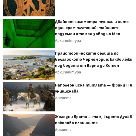
Двайсет километра тунели и нито
един грам плутоний: тайният
подземен атомен завод на Мао
Архитектура
Праисторическите селища по
българското Черноморие: какво лежи
под водата от Варна до Китен
Архитектура
Наполеон иска титлата — Франц II я
унищожава
Досиета
Железни врата – там, където Дунав
покорява планините
Досиета