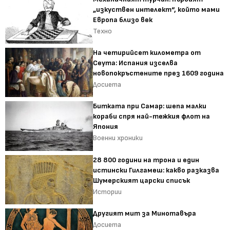
„изкуствен интелект“, който мами
Европа близо век
Техно
На четирийсет километра от
Сеута: Испания изселва
новопокръстените през 1609 година
Досиета
Битката при Самар: шепа малки
кораби спря най-тежкия флот на
Япония
Военни хроники
28 800 години на трона и един
истински Гилгамеш: какво разказва
Шумерският царски списък
Истории
Другият мит за Минотавъра
Досиета