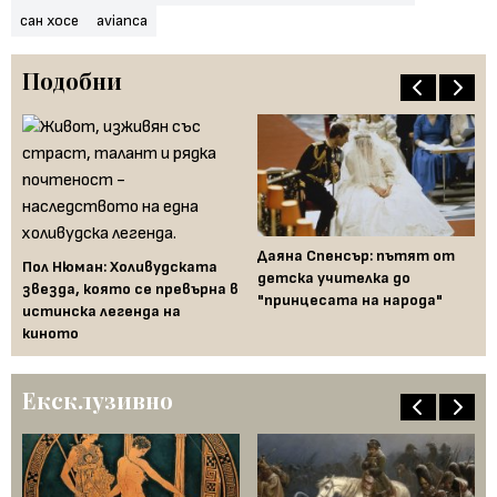
сан хосе
avianca
Подобни
т и
Даяна Спенсър: пътят от
Бе
Пол Нюман: Холивудската
детска учителка до
с 
звезда, която се превърна в
"принцесата на народа"
не
истинска легенда на
в 
киното
Ексклузивно