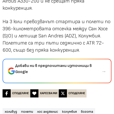
Airbus A330-200 и не срещат пряка
конкуренция.
На 3 юли превозвачът стартира и полети по
396-километровата отсечка между Сан Хосе
(SJO) и летище San Andres (ADZ), Колумбия.
Полетите са три пъти седмично с ATR 72-
600, също без пряка конкуренция.
Добави ни в предпочитани източници в
→
Google
СПОДЕЛЯНЕ
ХАРЕСВА МИ
СПОДЕЛЯНЕ
холивуд
полети
лос анджелис
колумбия
богота