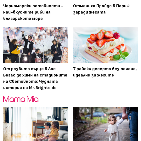
Черноморски потайности -
Отмениха Прайда в Париж
най-вкусните риби на
заради жегата
българското море
От разбито сърце в Лас
7 райски десерта без печене,
Вегас до химн на стадионите
идеални за жегите
на Световното: Чудната
история на Mr. Brightside