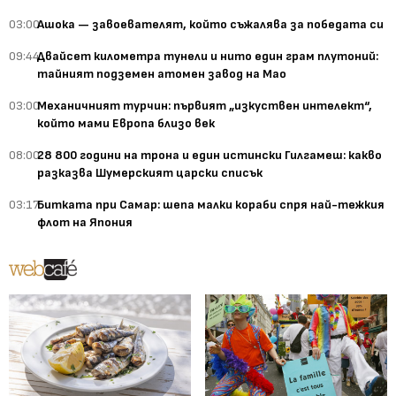
03:00
Ашока — завоевателят, който съжалява за победата си
09:44
Двайсет километра тунели и нито един грам плутоний:
тайният подземен атомен завод на Мао
03:00
Механичният турчин: първият „изкуствен интелект“,
който мами Европа близо век
08:00
28 800 години на трона и един истински Гилгамеш: какво
разказва Шумерският царски списък
03:17
Битката при Самар: шепа малки кораби спря най-тежкия
флот на Япония