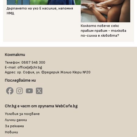
Дърпането на ухо Е насилие, напомня
НМД
Колкото повече секс
правим правим - толкова
по-силна е любовта?
Контакти
Телефон: 0887 548 300
E-mail: office[at]chr.bg
Адрес: гр. София, ул. Фредерик Жолио Кюри №20
Последвайте ни
Chr.bg е част от групата WebCafe.bg
Условия за ползване
Лични данни
За реклама
Новини