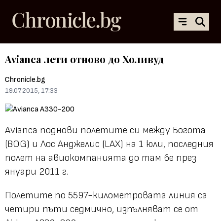
Avianca лети отново до Холивуд
Chronicle.bg
19.07.2015, 17:33
Avianca поднови полетите си между Богота
(BOG) и Лос Анджелис (LAX) на 1 юли, последния
полет на авиокомпанията до там бе през
януари 2011 г.
Полетите по 5597-километровата линия са
четири пъти седмично, изпълняват се от