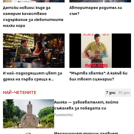
Детски новини: къде да
Авторитарен родител ли
намерим качествено
съм?
съдържание за любопитните
малки хора
И най-подходящият цвят за
"Мъртва хватка": А какъв би
дреха на първа среща е...
бил твоят сценарии?
НАЙ-ЧЕТЕНИТЕ
7 дни
30 дни
Ашока — завоевателят, който
съжалява за победата си
Личности
Механичният турчин: първият