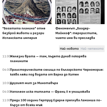
"Богатата планина" отне
Феноменът „Баадер-
безброй животи и разори
Майнхоф": терористите,
Испанската империя
чието име ви преследва
Най-новото
Най-четеното
11:00
Железни врата – там, където Дунав покорява
планините
04:00
Праисторическите селища по българското Черноморие:
какво лежи под водата от Варна до Китен
10:00
Другият мит за Минотавъра
04:00
Наполеон иска титлата — Франц II я унищожава
11:00
Преди 100 години Гертруд Едерле преплува Ламанша по-
бързо от всеки мъж