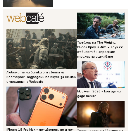
Трейлър на The Weight:
Ръсел Кроу и Итън Хоук се
събират в напрегнат
трилър за оцеляване
Любимите ни битки от света на
Вестерос: Подредени по вкуса за екшън
и зрелища на Webcafe
Бюджет 2026 - кой ще ни
даде пари?!
iPhone 18 Pro Max - по-цветен, но и по-
Трети сезон на “Домът на