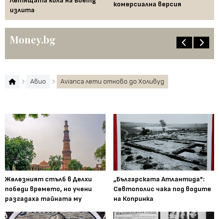
Летящата кола на Boeing
комерсиална версия
излита
Money.bg
Авио
Avianca лети отново до Холивуд
Железният стълб в Делхи
„Българската Атлантида":
победи времето, но учени
Севтополис чака под водите
разгадаха тайната му
на Копринка