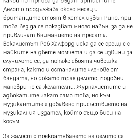
каквито трябва да бъдат артистите.
Делото продължава около месец и
британците стоят в хотел извън Рино, при
това без да се показват много навън, за да не
привличат вниманието на пресата.
Вокалистът Роб Халфорд иска да се срещне с
майките на двете момчета и да се извини за
случилото се, да покаже своята човешка
страна, както и останалите членове от
бандата, но докато трае делото, подобни
маневри не са желателни. Журналистите и
адвокатите чакат само това, но към
музикантите е добавено присъствието на
музикалния издател, който също виси на
косъм.
За жалост с прекратяването на делото се