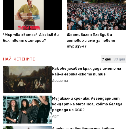
"Мъртва хватка": А какъв би
Фестивален Пловдив и
бил твоят сценарии?
готови ли сме за повече
туризъм?
НАЙ-ЧЕТЕНИТЕ
7 дни
30 дни
Как обезглавен крал даде името на
най-американското питие
Досиета
Музикални хроники: Легендарният
концерт на Metallica, който беляза
разпада на СССР
Арт
Ашока — завоевателят, който