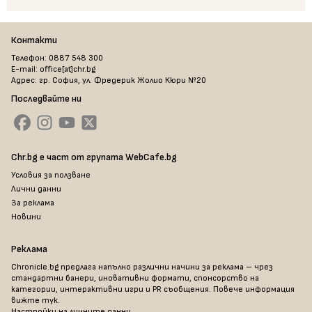
Контакти
Телефон: 0887 548 300
E-mail: office[at]chr.bg
Адрес: гр. София, ул. Фредерик Жолио Кюри №20
Последвайте ни
Chr.bg е част от групата WebCafe.bg
Условия за ползване
Лични данни
За реклама
Новини
Реклама
Chronicle.bg предлага напълно различни начини за реклама – чрез
стандартни банери, иновативни формати, спонсорство на
категории, интерактивни игри и PR съобщения. Повече информация
вижте тук
.
Настройки на личните данни