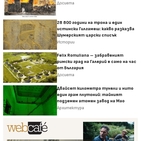
Досиета
28 800 години на трона и един
истински Гилгамеш: какво разказва
Шумерският царски списък
Истории
Felix Romuliana – забравеният
римски град на Галерий е само на час
от България
Досиета
Двайсет километра тунели и нито
един грам плутоний: тайният
подземен атомен завод на Мао
Архитектура