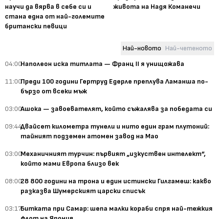
научи да вярва в себе си и
живота на Надя Команечи
стана една от най-големите
британски певици
Най-новото
Най-четеното
04:00
Наполеон иска титлата — Франц II я унищожава
11:00
Преди 100 години Гертруд Едерле преплува Ламанша по-
бързо от всеки мъж
03:00
Ашока — завоевателят, който съжалява за победата си
09:44
Двайсет километра тунели и нито един грам плутоний:
тайният подземен атомен завод на Мао
03:00
Механичният турчин: първият „изкуствен интелект“,
който мами Европа близо век
08:00
28 800 години на трона и един истински Гилгамеш: какво
разказва Шумерският царски списък
03:17
Битката при Самар: шепа малки кораби спря най-тежкия
флот на Япония