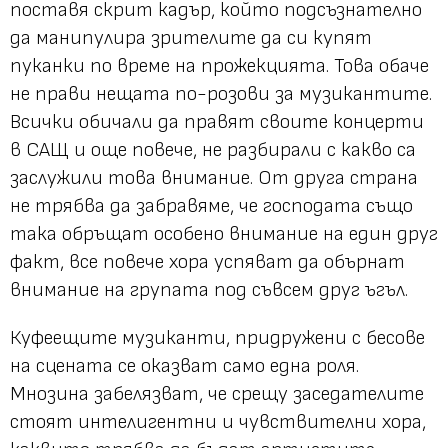
поставя скрит кадър, който подсъзнателно
да манипулира зрителите да си купят
пуканки по време на прожекцията. Това обаче
не прави нещата по-розови за музикантите.
Всички обичали да правят своите концерти
в САЩ и още повече, не разбирали с какво са
заслужили това внимание. От друга страна
не трябва да забравяме, че господата също
така обръщат особено внимание на един друг
факт, все повече хора успяват да обърнат
внимание на групата под съвсем друг ъгъл.
Куфеещите музиканти, придружени с бесове
на сцената се оказват само една роля.
Мнозина забелязват, че срещу заседателите
стоят интелигентни и чувствителни хора,