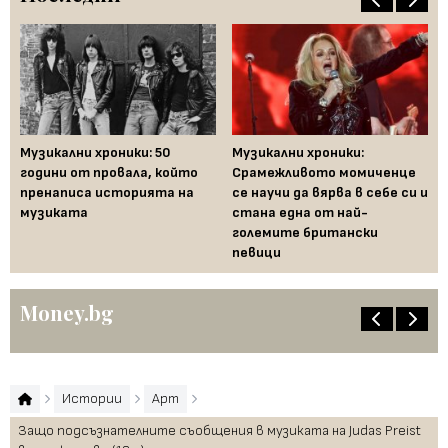
Музикални хроники: 50
Музикални хроники:
Од
години от провала, който
Срамежливото момиченце
во
пренаписа историята на
се научи да вярва в себе си и
ко
музиката
стана една от най-
големите британски
певици
Money.bg
Истории
Арт
Защо подсъзнателните съобщения в музиката на Judas Preist