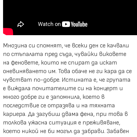
Мнозина си спомнят, че всеки ден се качвали
по стъпалата пред съда, чувайки виковете
на феновете, които не спират да искат
оневиняването им. Това обаче не ги кара да се
чувстват по-добре. Истината е, че групата
е виждала почитателите си на концерт и
много добре ги е запомнила, което в
последствие се отразява и на тяхната
кариера. Да загубиш двама фена, при това в
толкова ужасна ситуация е преживяване,
което никой не би могъл да забрави. Забавен