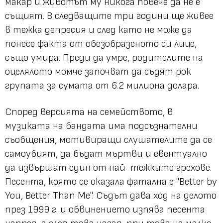
макар и животът му никога повече да не е
същият. В следващите три години ще живее
в тежка депресия и след като не може да
понесе факта от обезобразеното си лице,
също умира. Преди да умре, родителите на
оцелялото момче започват да съдят рок
групата за сумата от 6.2 милиона долара.
Според версията на семейството, в
музиката на бандата има подсъзнателни
съобщения, мотивиращи слушателите да се
самоубият, да бъдат мъртви и евентуално
да извършат един от най-тежките грехове.
Песента, която се оказала фатална е "Better by
You, Better Than Me". Съдът дава ход на делото
през 1999 г. и обвинението изпява песента