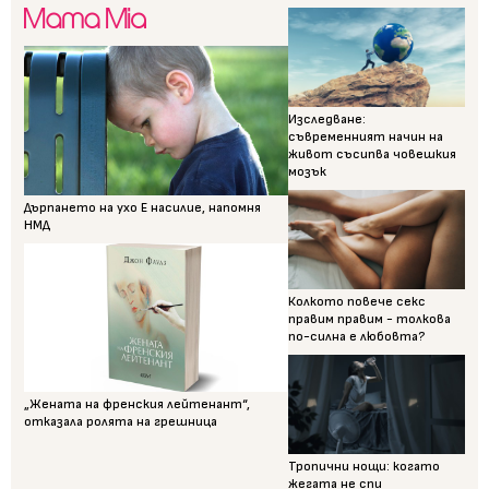
Изследване:
съвременният начин на
живот съсипва човешкия
мозък
Дърпането на ухо Е насилие, напомня
НМД
Колкото повече секс
правим правим - толкова
по-силна е любовта?
„Жената на френския лейтенант“,
отказала ролята на грешница
Тропични нощи: когато
жегата не спи