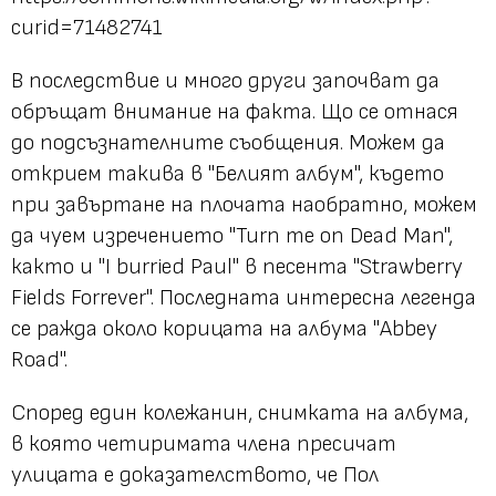
curid=71482741
В последствие и много други започват да
обръщат внимание на факта. Що се отнася
до подсъзнателните съобщения. Можем да
открием такива в "Белият албум", където
при завъртане на плочата наобратно, можем
да чуем изречението "Turn me on Dead Man",
както и "I burried Paul" в песента "Strawberry
Fields Forrever". Последната интересна легенда
се ражда около корицата на албума "Abbey
Road".
Според един колежанин, снимката на албума,
в която четиримата члена пресичат
улицата е доказателството, че Пол