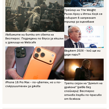
Трейлър на The Weight:
Ръсел Кроу и Итън Хоук се
събират в напрегнат
трилър за оцеляване
Любимите ни битки от света на
Вестерос: Подредени по вкуса за екшън
и зрелища на Webcafe
Бюджет 2026 - кой ще ни
даде пари?!
iPhone 18 Pro Max - по-цветен, но и по-
Трети сезон на “Домът на
съкрушителен за джоба
дракона” (ревю без
спойлери): Вестерос
отново кърви по-красиво
от всякога