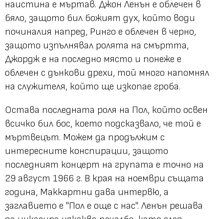
наистина е мъртав. Джон Ленън е облечен в
бяло, защото бил божият дух, който води
починалия напред, Ринго е облечен в черно,
защото изпълнявал ролята на смъртта,
Джордж е на последно място и понеже е
облечен с дънкови дрехи, той много напомнял
на служителя, който ще изкопае гроба.
Остава последната роля на Пол, който освен
всичко бил бос, което подсказвало, че той е
мъртвецът. Можем да продължим с
интересните конспирации, защото
последният концерт на групата е точно на
29 август 1966 г. В края на ноември същата
година, Маккартни дава интервю, а
заглавието е "Пол е още с нас". Ленън решава