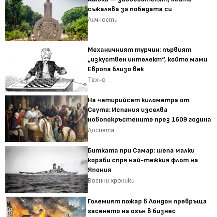
съжалява за победата си
Личности
Механичният турчин: първият
„изкуствен интелект“, който мами
Европа близо век
Техно
На четирийсет километра от
Сеута: Испания изселва
новопокръстените през 1609 година
Досиета
Битката при Самар: шепа малки
кораби спря най-тежкия флот на
Япония
Военни хроники
Големият пожар в Лондон превръща
гасенето на огън в бизнес