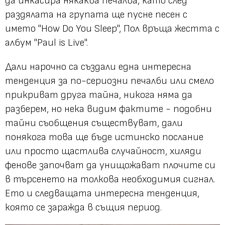
да инкасира някаква печалба, като след
раздялата на групата ще пусне песен с
името "How Do You Sleep", Пол връща жестта с
албум "Paul is Live".
Дали нарочно са създали една интересна
тенденция за по-сериозни печалби или смело
прикриват друга тайна, никога няма да
разберем, но нека видим фактите - подобни
тайни съобщения съществуват, дали
понякога това ще бъде истинско послание
или просто щастлива случайност, хиляди
фенове започват да унищожават плочите си
в търсенето на толкова необходимия сигнал.
Ето и следващата интересна тенденция,
която се заражда в същия период.