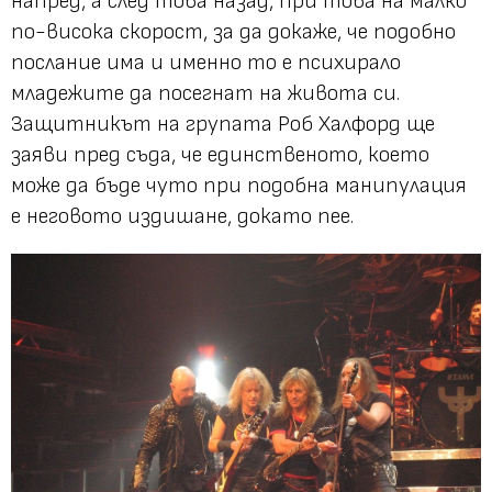
напред, а след това назад, при това на малко
по-висока скорост, за да докаже, че подобно
послание има и именно то е психирало
младежите да посегнат на живота си.
Защитникът на групата Роб Халфорд ще
заяви пред съда, че единственото, което
може да бъде чуто при подобна манипулация
е неговото издишане, докато пее.