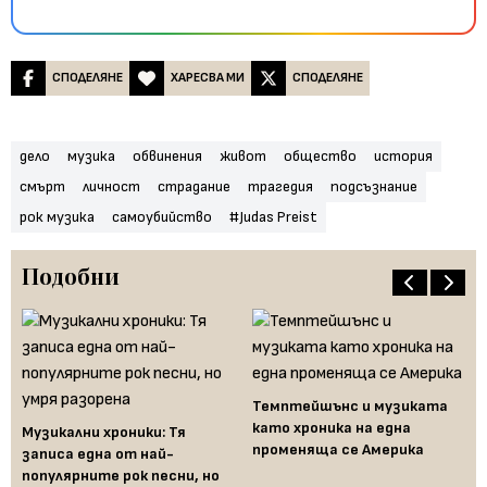
СПОДЕЛЯНЕ
ХАРЕСВА МИ
СПОДЕЛЯНЕ
дело
музика
обвинения
живот
общество
история
смърт
личност
страдание
трагедия
подсъзнание
рок музика
самоубийство
#Judas Preist
Подобни
Темптейшънс и музиката
като хроника на една
Музикални хроники: Тя
йто
Се
променяща се Америка
записа една от най-
ка
популярните рок песни, но