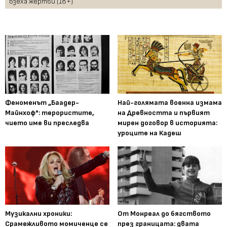
взеха жертви (18+)
Феноменът „Баадер-
Най-голямата военна измама
Майнхоф": терористите,
на Древността и първият
чието име ви преследва
мирен договор в историята:
уроците на Кадеш
Музикални хроники:
От Монреал до бягството
Срамежливото момиченце се
през границата: двата