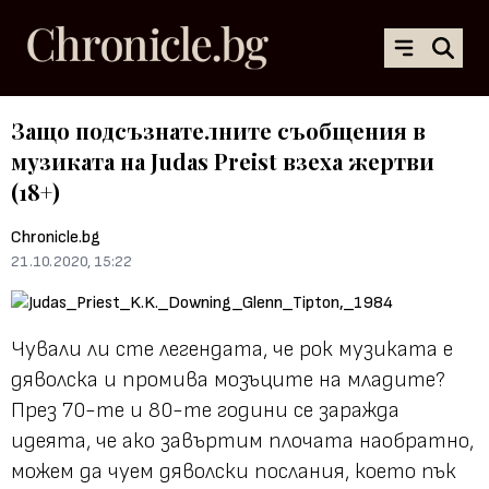
Защо подсъзнателните съобщения в
музиката на Judas Preist взеха жертви
(18+)
Chronicle.bg
21.10.2020, 15:22
Чували ли сте легендата, че рок музиката е
дяволска и промива мозъците на младите?
През 70-те и 80-те години се заражда
идеята, че ако завъртим плочата наобратно,
можем да чуем дяволски послания, което пък