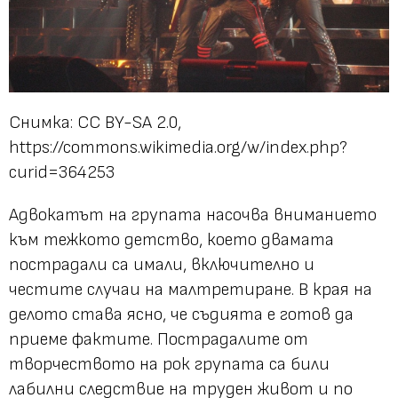
Снимка: CC BY-SA 2.0,
https://commons.wikimedia.org/w/index.php?
curid=364253
Адвокатът на групата насочва вниманието
към тежкото детство, което двамата
пострадали са имали, включително и
честите случаи на малтретиране. В края на
делото става ясно, че съдията е готов да
приеме фактите. Пострадалите от
творчеството на рок групата са били
лабилни следствие на труден живот и по