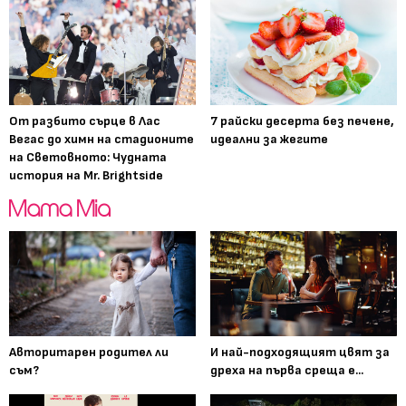
От разбито сърце в Лас
7 райски десерта без печене,
Вегас до химн на стадионите
идеални за жегите
на Световното: Чудната
история на Mr. Brightside
Авторитарен родител ли
И най-подходящият цвят за
съм?
дреха на първа среща е...