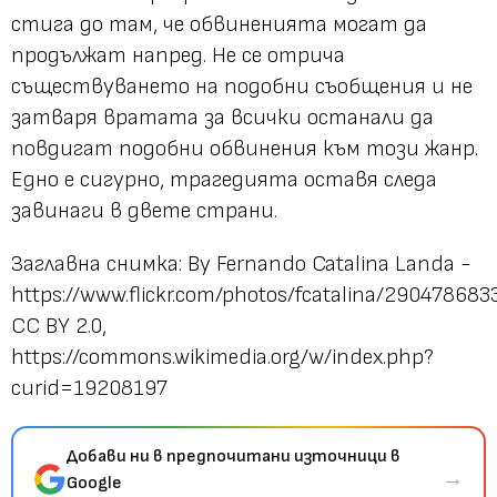
стига до там, че обвиненията могат да
продължат напред. Не се отрича
съществуването на подобни съобщения и не
затваря вратата за всички останали да
повдигат подобни обвинения към този жанр.
Едно е сигурно, трагедията оставя следа
завинаги в двете страни.
Заглавна снимка: By Fernando Catalina Landa -
https://www.flickr.com/photos/fcatalina/2904786833
CC BY 2.0,
https://commons.wikimedia.org/w/index.php?
curid=19208197
Добави ни в предпочитани източници в
→
Google