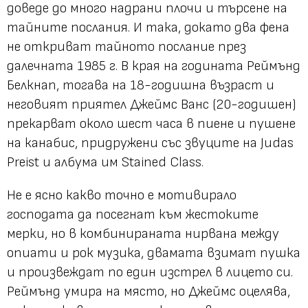
доведе до много надрани плочи и търсене на
тайните послания. И така, докато два фена
не откриват тайното послание през
далечната 1985 г. В края на годината Реймънд
Белкнап, тогава на 18-годишна възраст и
неговият приятел Джеймс Ванс (20-годишен)
прекарват около шест часа в пиене и пушене
на канабис, придружени със звуците на Judas
Preist и албума им Stained Class.
Не е ясно какво точно е мотивирало
господата да посегнат към жестоките
мерки, но в комбинираната нирвана между
опиати и рок музика, двамата взимат пушка
и произвеждат по един изстрел в лицето си.
Реймънд умира на място, но Джеймс оцелява,