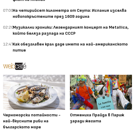
07:00
На четирийсет километра от Сеута: Испания изселва
новопокръстените през 1609 година
02:20
Музикални хроники: Легендарният концерт на Metallica,
който беляза разпада на СССР
12:47
Как обезглавен крал даде името на най-американското
питие
Черноморски потайности -
Отмениха Прайда в Париж
най-вкусните риби на
заради жегата
българското море