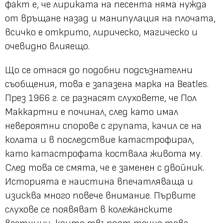
факт е, че лириката на песента няма нужда
от връщане назад и манипулация на плочата,
всичко е открито, лирическо, магическо и
очевидно влияещо.
Що се отнася до подобни подсъзнателни
съобщения, това е запазена марка на Beatles.
През 1966 г. се разнасят слуховете, че Пол
Маккартни е починал, след като имал
невероятни спорове с групата, качил се на
колата и в последствие катастрофирал,
като катастрофата коствала живота му.
След това се смята, че е заменен с двойник.
Историята е наистина впечатляваща и
изисква много повече внимание. Първите
слухове се появяват в колежанските