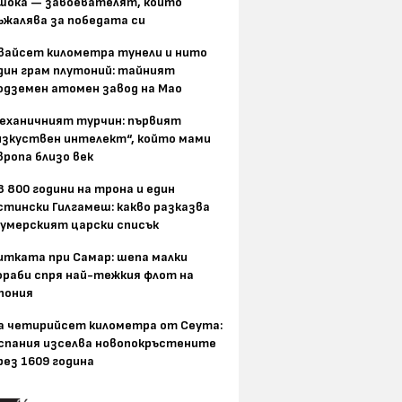
шока — завоевателят, който
ъжалява за победата си
вайсет километра тунели и нито
дин грам плутоний: тайният
одземен атомен завод на Мао
еханичният турчин: първият
изкуствен интелект“, който мами
вропа близо век
8 800 години на трона и един
стински Гилгамеш: какво разказва
умерският царски списък
итката при Самар: шепа малки
ораби спря най-тежкия флот на
пония
а четирийсет километра от Сеута:
спания изселва новопокръстените
рез 1609 година