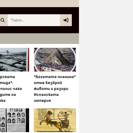
Search
арската
"Богатата планина"
тида":
отне безброй
полис чака
животи и разори
одите на
Испанската
нка
империя