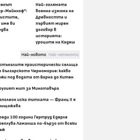
менът
Най-голямата
ер-Майнхоф":
военна измама на
истите,
Древността и
 име ви
първият мирен
едва
договор в
историята:
уроците на Кадеш
Най-новото
Най-четеното
отъналите праисторически селища
о българското Черноморие: какво
ежи под водата от Варна до Китен
ругият мит за Минотавъра
аполеон иска титлата — Франц II я
нищожава
реди 100 години Гертруд Едерле
реплува Ламанша по-бързо от всеки
ъж