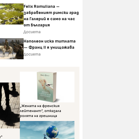
Felix Romuliana –
забравеният римски град
на Галерий е само на час
от България
Досиета
Наполеон иска титлата
— Франц II я унищожава
Досиета
„Жената на френския
лейтенант“, отказала
ролята на грешница
е"