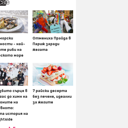
морски
Отмениха Прайда в
ности - най-
Париж заради
ите риби на
жегата
рското море
збито сърце в
7 райски десерта
гас до химн на
без печене, идеални
оните на
за жегите
вното:
та история на
ghtside