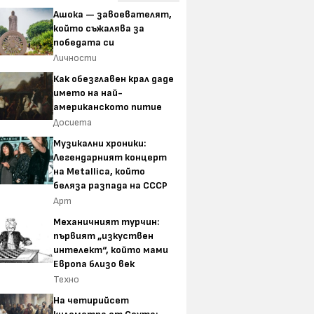
Ашока — завоевателят,
който съжалява за
победата си
Личности
Как обезглавен крал даде
името на най-
американското питие
Досиета
Музикални хроники:
Легендарният концерт
на Metallica, който
беляза разпада на СССР
Арт
Механичният турчин:
първият „изкуствен
интелект“, който мами
Европа близо век
Техно
На четирийсет