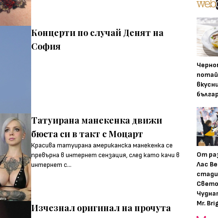
Концерти по случай Денят на
София
Черно
потай
вкусн
бълга
Татуирана манекенка движи
бюста си в такт с Моцарт
Красива татуирана американска манекенка се
От ра
превърна в интернет сензация, след като качи в
Лас Ве
интернет с...
стади
Свето
Чудна
Mr. Bri
Изчезнал оригинал на прочута