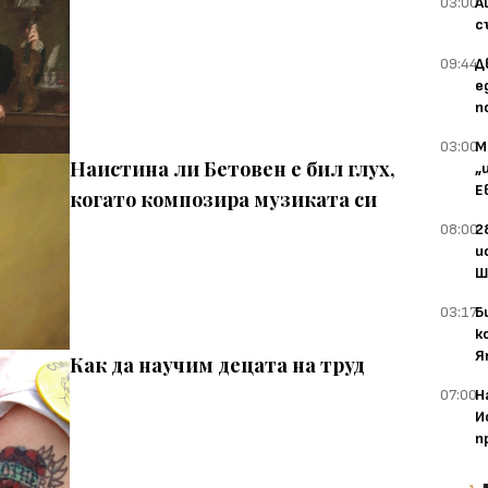
03:00
А
с
09:44
Д
е
п
03:00
М
Наистина ли Бетовен е бил глух,
„
Е
когато композира музиката си
08:00
2
и
Ш
03:17
Б
к
Я
Как да научим децата на труд
07:00
Н
И
п