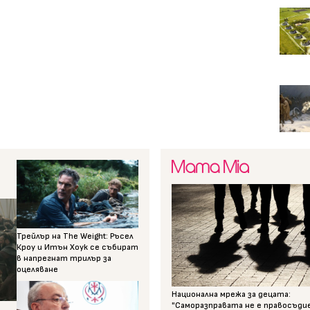
Трейлър на The Weight: Ръсел
Кроу и Итън Хоук се събират
в напрегнат трилър за
оцеляване
Национална мрежа за децата:
"Саморазправата не е правосъди