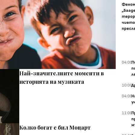
Фено
„Баад
терор
чието
пресл
04:00
П
п
Най-значителните моменти в
л
историята на музиката
10:00
Д
04:00
Н
у
11:00
П
п
м
Колко богат е бил Моцарт