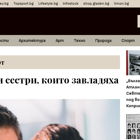
ey.bg
Topsport.bg
Lifestyle.bg
Infostock
shop.gladen.bg
limon.bg
ости
Архитектура
Арт
Техно
Природа
Спорт
рт
 сестри, които завладяха
„Бълг
Атлан
Севто
под в
Копри