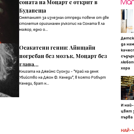
соната на Моцарт е открит в
Будапеща
Смятаният за изчезнал отпреди повече от две
столетия оригинален ръкопис на Соната в ла
мажор, едно о...
Детск
да на
Осакатени гении: Айнщайн
качес
погребан без мозък, Моцарт без
съдър
любоп
глава...
хора
Книгата на Джеймс Суонзи - "Край на деня:
Убийство на Джон Ф. Кенеди", в която Робърт
Кенеди, брат н...
И най
цвят з
първа 
НАЙ-