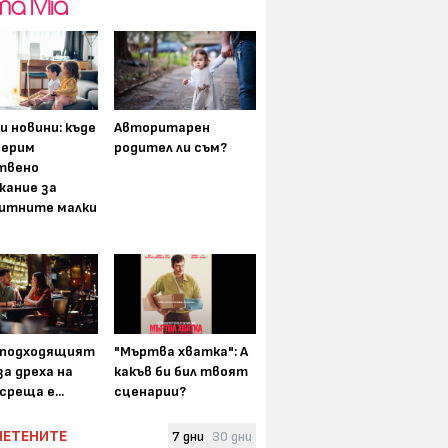
и новини: къде
Авторитарен
мерим
родител ли съм?
твено
жание за
итните малки
-подходящият
"Мъртва хватка": А
а дреха на
какъв би бил твоят
среща е...
сценарии?
ЧЕТЕНИТЕ
7 дни
30 дни