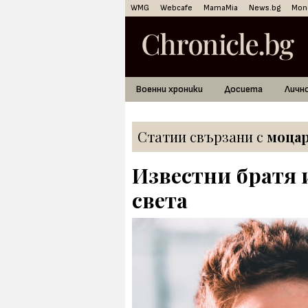
WMG
Webcafe
MamaMia
News.bg
Mon
Военни хроники
Досиета
Личн
Статии свързани с
моца
Известни братя и
света