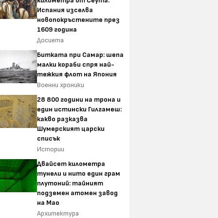
километра от Сеута:
Испания изселва
новопокръстените през
1609 година
Досиета
Битката при Самар: шепа
малки кораби спря най-
тежкия флот на Япония
Военни хроники
28 800 години на трона и
един истински Гилгамеш:
какво разказва
Шумерският царски
списък
Истории
Двайсет километра
тунели и нито един грам
плутоний: тайният
подземен атомен завод
на Мао
Архитектура