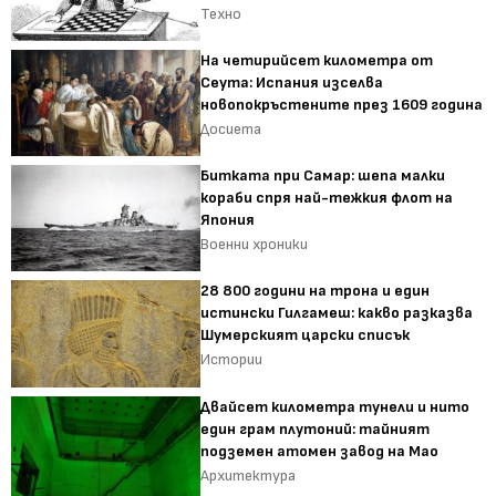
Техно
На четирийсет километра от
Сеута: Испания изселва
новопокръстените през 1609 година
Досиета
Битката при Самар: шепа малки
кораби спря най-тежкия флот на
Япония
Военни хроники
28 800 години на трона и един
истински Гилгамеш: какво разказва
Шумерският царски списък
Истории
Двайсет километра тунели и нито
един грам плутоний: тайният
подземен атомен завод на Мао
Архитектура