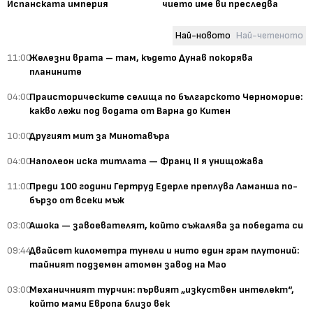
Испанската империя
чието име ви преследва
Най-новото
Най-четеното
11:00
Железни врата – там, където Дунав покорява
планините
04:00
Праисторическите селища по българското Черноморие:
какво лежи под водата от Варна до Китен
10:00
Другият мит за Минотавъра
04:00
Наполеон иска титлата — Франц II я унищожава
11:00
Преди 100 години Гертруд Едерле преплува Ламанша по-
бързо от всеки мъж
03:00
Ашока — завоевателят, който съжалява за победата си
09:44
Двайсет километра тунели и нито един грам плутоний:
тайният подземен атомен завод на Мао
03:00
Механичният турчин: първият „изкуствен интелект“,
който мами Европа близо век