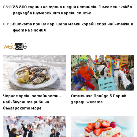
08:00
28 800 години на трона и един истински Гилгамеш: какво
разказва Шумерският царски списък
03:17
Битката при Самар: шепа малки кораби спря най-тежкия
флот на Япония
Черноморски потайности -
Отмениха Прайда в Париж
най-вкусните риби на
заради жегата
българското море