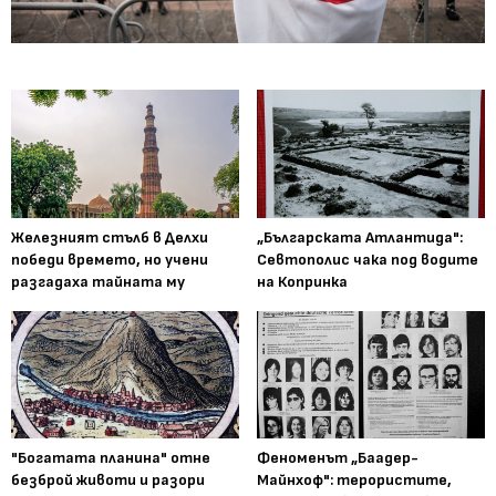
Железният стълб в Делхи
„Българската Атлантида":
победи времето, но учени
Севтополис чака под водите
разгадаха тайната му
на Копринка
"Богатата планина" отне
Феноменът „Баадер-
безброй животи и разори
Майнхоф": терористите,