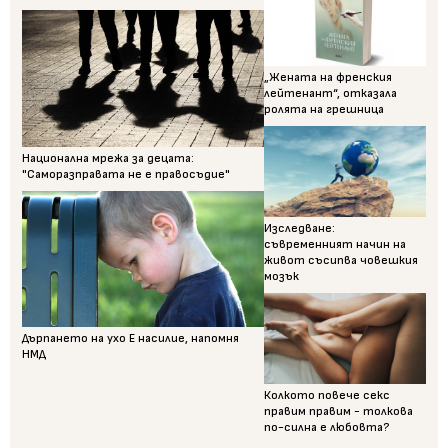
„Жената на френския
лейтенант“, отказала
ролята на грешница
Национална мрежа за децата:
"Саморазправата не е правосъдие"
Изследване:
съвременният начин на
живот съсипва човешкия
мозък
Дърпането на ухо Е насилие, напомня
НМД
Колкото повече секс
правим правим - толкова
по-силна е любовта?