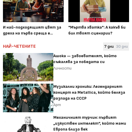
И най-подходящият цвят за
"Мъртва хватка": А какъв би
дреха на първа среща е...
бил твоят сценарии?
НАЙ-ЧЕТЕНИТЕ
7 дни
30 дни
Ашока — завоевателят, който
съжалява за победата си
Личности
Музикални хроники: Легендарният
концерт на Metallica, който беляза
разпада на СССР
Арт
Механичният турчин: първият
„изкуствен интелект“, който мами
Европа близо век