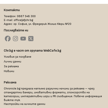
Контакти
Телефон: 0887 548 300
E-mail: office[at]chr.bg
Адрес: гр. София, ул. Фредерик Жолио Кюри №20
Последвайте ни
Chr.bg е част от групата WebCafe.bg
Условия за ползване
Лични данни
За реклама
Новини
Реклама
Chronicle.bg предлага напълно различни начини за реклама – чрез
стандартни банери, иновативни формати, спонсорство на
категории, интерактивни игри и PR съобщения. Повече информация
вижте тук
.
Настройки на личните данни