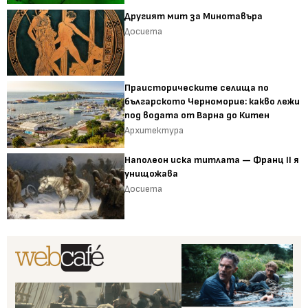
Другият мит за Минотавъра
Досиета
Праисторическите селища по
българското Черноморие: какво лежи
под водата от Варна до Китен
Архитектура
Наполеон иска титлата — Франц II я
унищожава
Досиета