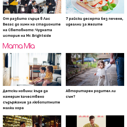
От разбито сърце в Лас
7 райски десерта без печене,
Вегас до химн на стадионите
идеални за жегите
на Световното: Чудната
история на Mr. Brightside
Детски новини: къде да
Авторитарен родител ли
намерим качествено
съм?
съдържание за любопитните
малки хора