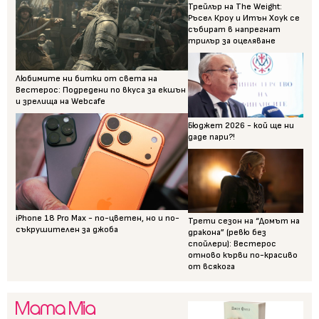
Трейлър на The Weight:
Ръсел Кроу и Итън Хоук се
събират в напрегнат
трилър за оцеляване
Любимите ни битки от света на
Вестерос: Подредени по вкуса за екшън
и зрелища на Webcafe
Бюджет 2026 - кой ще ни
даде пари?!
iPhone 18 Pro Max - по-цветен, но и по-
Трети сезон на “Домът на
съкрушителен за джоба
дракона” (ревю без
спойлери): Вестерос
отново кърви по-красиво
от всякога