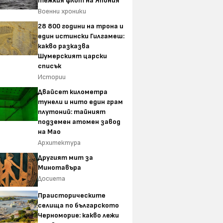
тежкия флот на Япония
Военни хроники
28 800 години на трона и
един истински Гилгамеш:
какво разказва
Шумерският царски
списък
Истории
Двайсет километра
тунели и нито един грам
плутоний: тайният
подземен атомен завод
на Мао
Архитектура
Другият мит за
Минотавъра
Досиета
Праисторическите
селища по българското
Черноморие: какво лежи