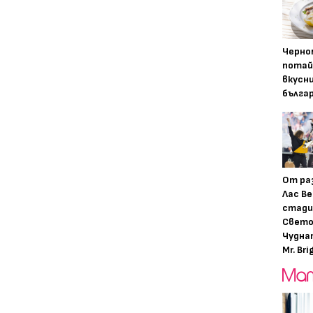
Черно
потай
вкусн
бълга
От ра
Лас Ве
стади
Свето
Чудна
Mr. Bri