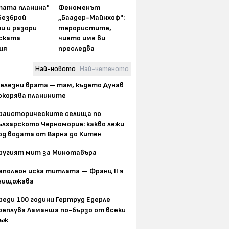
тата планина"
Феноменът
безброй
„Баадер-Майнхоф":
и и разори
терористите,
ската
чието име ви
ия
преследва
Най-новото
Най-четеното
елезни врата – там, където Дунав
окорява планините
раисторическите селища по
ългарското Черноморие: какво лежи
од водата от Варна до Китен
ругият мит за Минотавъра
аполеон иска титлата — Франц II я
нищожава
реди 100 години Гертруд Едерле
реплува Ламанша по-бързо от всеки
ъж