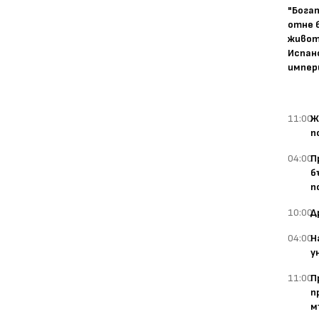
"Бога
отне 
живот
Испан
импер
11:00
Ж
п
04:00
П
б
п
10:00
Д
04:00
Н
у
11:00
П
п
м