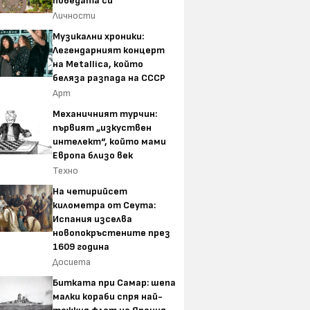
победата си
Личности
Музикални хроники:
Легендарният концерт
на Metallica, който
беляза разпада на СССР
Арт
Механичният турчин:
първият „изкуствен
интелект“, който мами
Европа близо век
Техно
На четирийсет
километра от Сеута:
Испания изселва
новопокръстените през
1609 година
Досиета
Битката при Самар: шепа
малки кораби спря най-