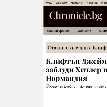
WMG
Webcafe
MamaMia
News.bg
Mon
Военни хроники
Досиета
Личн
Статии свързани с
Клиф
Клифтън Джеймс
заблуди Хитлер п
Нормандия