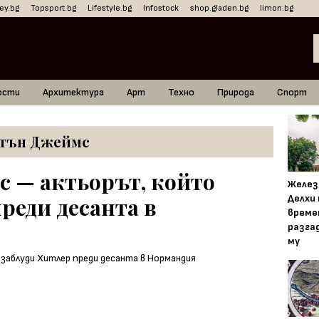
ey.bg
Topsport.bg
Lifestyle.bg
Infostock
shop.gladen.bg
limon.bg
ости
Архитектура
Арт
Техно
Природа
Спорт
тън Джеймс
 — актьорът, който
Желез
Делхи
реди десанта в
време
разга
му