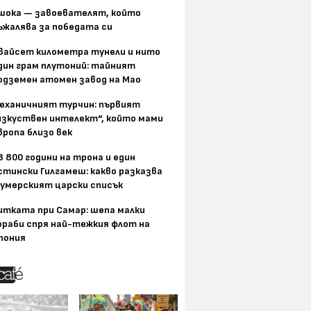
шока — завоевателят, който
ъжалява за победата си
вайсет километра тунели и нито
дин грам плутоний: тайният
одземен атомен завод на Мао
еханичният турчин: първият
изкуствен интелект“, който мами
вропа близо век
8 800 години на трона и един
стински Гилгамеш: какво разказва
умерският царски списък
итката при Самар: шепа малки
ораби спря най-тежкия флот на
пония