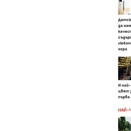
Детск
да на
качес
съдър
любоп
хора
И най
цвят з
първа 
НАЙ-