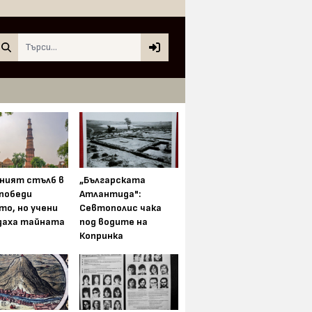
Search
ният стълб в
„Българската
 победи
Атлантида":
то, но учени
Севтополис чака
даха тайната
под водите на
Копринка