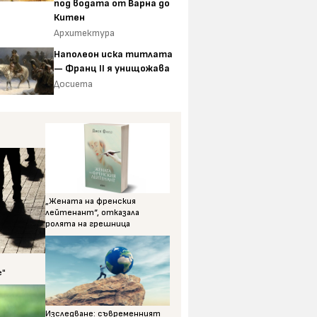
под водата от Варна до
Китен
Архитектура
Наполеон иска титлата
— Франц II я унищожава
Досиета
„Жената на френския
лейтенант“, отказала
ролята на грешница
е"
Изследване: съвременният