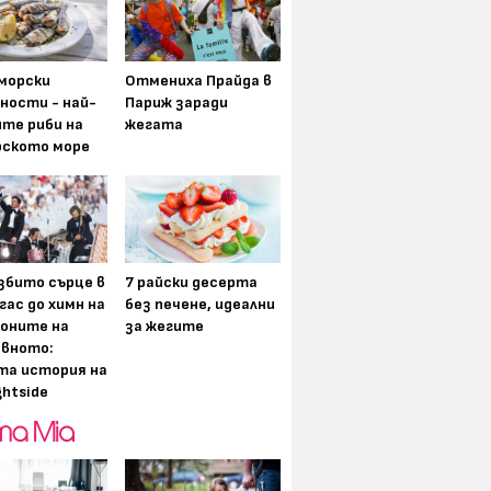
морски
Отмениха Прайда в
ности - най-
Париж заради
ите риби на
жегата
рското море
збито сърце в
7 райски десерта
гас до химн на
без печене, идеални
оните на
за жегите
вното:
та история на
ghtside