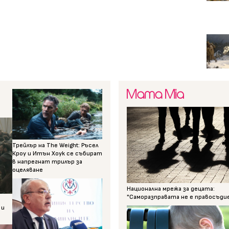
Трейлър на The Weight: Ръсел
Кроу и Итън Хоук се събират
в напрегнат трилър за
оцеляване
Национална мрежа за децата:
"Саморазправата не е правосъди
 и