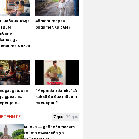
и новини: къде
Авторитарен
мерим
родител ли съм?
твено
жание за
итните малки
-подходящият
"Мъртва хватка": А
а дреха на
какъв би бил твоят
среща е...
сценарии?
ЧЕТЕНИТЕ
7 дни
30 дни
Ашока — завоевателят,
който съжалява за