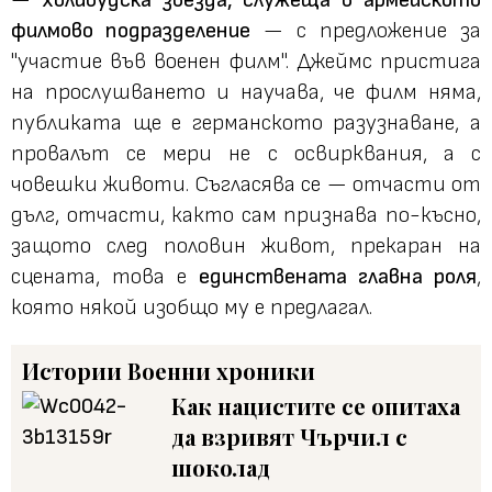
филмово подразделение
— с предложение за
"участие във военен филм". Джеймс пристига
на прослушването и научава, че филм няма,
публиката ще е германското разузнаване, а
провалът се мери не с освирквания, а с
човешки животи. Съгласява се — отчасти от
дълг, отчасти, както сам признава по-късно,
защото след половин живот, прекаран на
сцената, това е
единствената главна роля
,
която някой изобщо му е предлагал.
Истории
Военни хроники
Как нацистите се опитаха
да взривят Чърчил с
шоколад