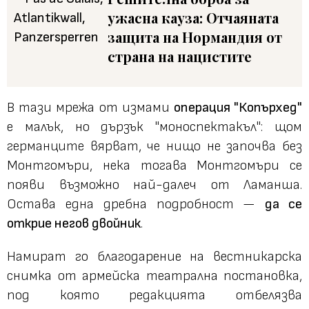
ужасна кауза: Отчаяната
защита на Нормандия от
страна на нацистите
В тази мрежа от измами
операция "Копърхед"
е малък, но дързък "моноспектакъл": щом
германците вярват, че нищо не започва без
Монтгомъри, нека тогава Монтгомъри се
появи възможно най-далеч от Ламанша.
Остава една дребна подробност —
да се
открие негов двойник
.
Намират го благодарение на вестникарска
снимка от армейска театрална постановка,
под която редакцията отбелязва