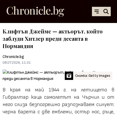
Клифтън Джеймс — актьорът, който
заблуди Хитлер преди десанта в
Нормандия
Chronicle.bg
08.07.2026, 11:31
Снимка: Getty Images
В края на май 1944 г. на летището в
Гибралтар каца самолетът на Чърчил и от
него слиза безпогрешно разпознаваем силует:
черна барета с две емблеми, остър нос, ръце,