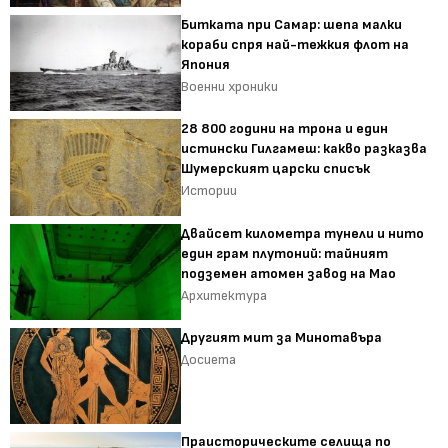
Битката при Самар: шепа малки
кораби спря най-тежкия флот на
Япония
Военни хроники
28 800 години на трона и един
истински Гилгамеш: какво разказва
Шумерският царски списък
Истории
Двайсет километра тунели и нито
един грам плутоний: тайният
подземен атомен завод на Мао
Архитектура
Другият мит за Минотавъра
Досиета
Праисторическите селища по