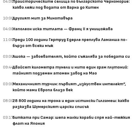
04:00
Праисторическите селища по българското Черноморие:
какво лежи под водата от Варна до Китен
10:00
Другият мит за Минотавъра
04:00
Наполеон иска титлата — Франц II я унищожава
11:00
Преди 100 години Гертруд Едерле преплува Ламанша по-
бързо от всеки мъж
03:00
Ашока — завоевателят, който съжалява за победата си
09:44
Двайсет километра тунели и нито един грам плутоний:
тайният подземен атомен завод на Мао
03:00
Механичният турчин: първият „изкуствен интелект“,
който мами Европа близо век
08:00
28 800 години на трона и един истински Гилгамеш: какво
разказва Шумерският царски списък
03:17
Битката при Самар: шепа малки кораби спря най-тежкия
флот на Япония