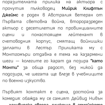
поразителната прилика на актьора с
прочутия пълководец.
Мийрик Клифтън
Джеймс
е роден в Австралия ветеран от
Първата световна война, второразреден
актьор с десетилетия по провинциалните
сцени и понастоящем лейтенант в
счетоводния корпус, смятащ войнишки
заплати в Лестър. Приликата му с
Монтгомъри отдавна е тема на казармени
шеги — колегите го карат да позира
"като
Монти"
за обща радост, без никой да
подозира, че шегата ще влезе в учебниците
по военно изкуство.
Първият контакт е сцена, достойна за
комедия: обажда му се самият Дейвид Нивън
—
холивудска звезда, служеща в армейското