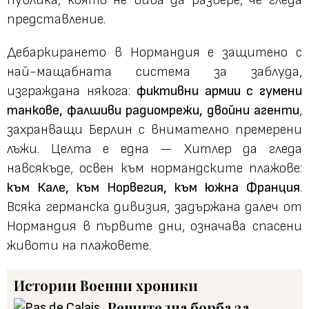
представление.
Дебаркирането в Нормандия е защитено с
най-мащабната система за заблуда,
изграждана някога:
фиктивни армии с гумени
танкове, фалшиви радиомрежи, двойни агенти
,
захранващи Берлин с внимателно премерени
лъжи. Целта е една — Хитлер да гледа
навсякъде, освен към нормандските плажове:
към Кале, към Норвегия, към южна Франция
.
Всяка германска дивизия, задържана далеч от
Нормандия в първите дни, означава спасени
животи на плажовете.
Истории
Военни хроники
Решителна борба за