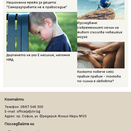
Национална мрежа за децата:
"Саморазправата не е правосъдие"
Изследване:
съвременният начин на
живот съсипва човешкия
мозък
Дърпането на ухо Е насилие, напомня
НМД
Колкото повече секс
правим правим - толкова
по-силна е любовта?
Контакти
Телефон: 0887 548 300
E-mail: office[at]chr.bg
Адрес: гр. София, ул. Фредерик Жолио Кюри №20
Последвайте ни