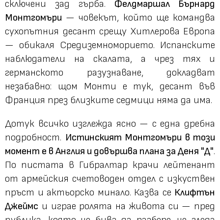
сключени зад гърба.
Фелдмаршал Бърнард
Монтгомъри
— човекът, който ще командва
сухопътния десант срещу Хитлерова Европа
— обикаля Средиземноморието. Испанските
наблюдатели на скалата, а чрез тях и
германското разузнаване, докладват
незабавно: щом Монти е тук, десант във
Франция през близките седмици няма да има.
Дотук всичко изглежда ясно — с една дребна
подробност.
Истинският Монтгомъри в този
момент е в Англия и довършва плана за Деня "Д"
.
По пистата в Гибралтар крачи лейтенант
от армейския счетоводен отдел с изкуствен
пръст и актьорско минало. Казва се
Клифтън
Джеймс
и играе ролята на живота си — пред
публика, която не бива да разбере, че гледа