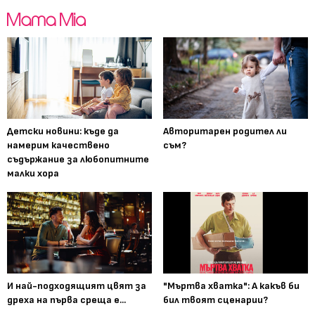
Детски новини: къде да
Авторитарен родител ли
намерим качествено
съм?
съдържание за любопитните
малки хора
И най-подходящият цвят за
"Мъртва хватка": А какъв би
дреха на първа среща е...
бил твоят сценарии?