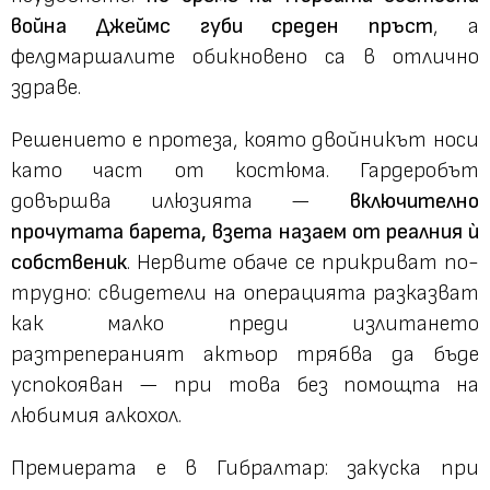
война Джеймс губи среден пръст
, а
фелдмаршалите обикновено са в отлично
здраве.
Решението е протеза, която двойникът носи
като част от костюма. Гардеробът
довършва илюзията —
включително
прочутата барета, взета назаем от реалния ѝ
собственик
. Нервите обаче се прикриват по-
трудно: свидетели на операцията разказват
как малко преди излитането
разтрепераният актьор трябва да бъде
успокояван — при това без помощта на
любимия алкохол.
Премиерата е в Гибралтар: закуска при