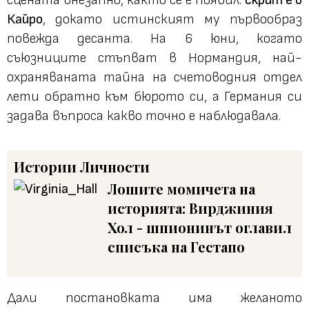
Кайро
, докато истинският му първообраз
повежда десанта. На 6 юни, когато
съюзниците стъпват в Нормандия, най-
охраняваната тайна на счетоводния отдел
лети обратно към бюрото си, а Германия си
задава въпроса какво точно е наблюдавала.
Истории
Личности
Лошите момичета на
историята: Вирджиния
Хол - шпионинът оглавил
списъка на Гестапо
Дали постановката има желаното