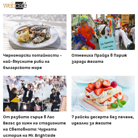
Черноморски потайности -
Отмениха Прайда в Париж
най-вкусните риби на
заради жегата
българското море
От разбито сърце в Лас
7 райски десерта без печене,
Вегас до химн на стадионите
идеални за жегите
на Световното: Чудната
история на Mr. Brightside