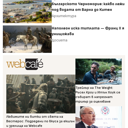
българското Черноморие: какво лежи
под водата от Варна до Китен
Архитектура
Наполеон иска титлата — Франц II я
унищожава
Досиета
Трейлър на The Weight:
Ръсел Кроу и Итън Хоук се
събират в напрегнат
трилър за оцеляване
Любимите ни битки от света на
Вестерос: Подредени по вкуса за екшън
и зрелища на Webcafe