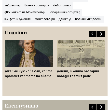
гибралтар
военна история
любопитно
двойникът на Монтгомъри
операция Копърхед
Клифтън Джеймс
Монтгомъри
Денят Д
военни хитрости
Подобни
Джеймс Кук: човекът, който
Денят, в който България
На
то
променя картата на света
победи Третия райх
из
о
пъ
ис
Ка
Ексклузивно