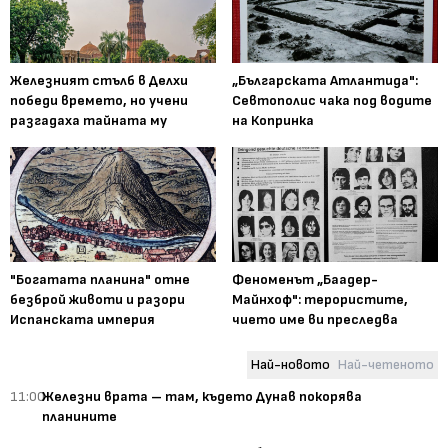
Железният стълб в Делхи
„Българската Атлантида":
победи времето, но учени
Севтополис чака под водите
разгадаха тайната му
на Копринка
"Богатата планина" отне
Феноменът „Баадер-
безброй животи и разори
Майнхоф": терористите,
Испанската империя
чието име ви преследва
Най-новото
Най-четеното
11:00
Железни врата – там, където Дунав покорява
планините