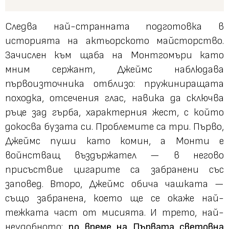
Следва най-странната подготовка в
историята на актьорското майсторство.
Зачислен към щаба на Монтгомъри като
мним сержант, Джеймс наблюдава
първоизточника отблизо: пружиниращата
походка, отсечения глас, навика да сключва
ръце зад гърба, характерния жест, с който
докосва бузата си. Проблемите са три. Първо,
Джеймс пуши като комин, а Монти е
войнстващ въздържател — в негово
присъствие цигарите са забранени със
заповед. Второ, Джеймс обича чашката —
също забранена, което ще се окаже най-
тежката част от мисията. И трето, най-
неудобното:
по време на Първата световна