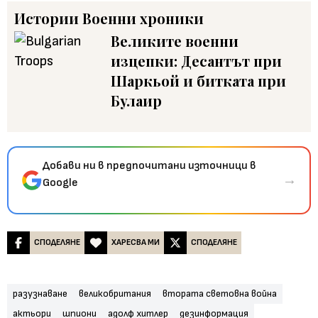
Истории
Военни хроники
Великите военни
изцепки: Десантът при
Шаркьой и битката при
Булаир
Добави ни в предпочитани източници в
→
Google
СПОДЕЛЯНЕ
ХАРЕСВА МИ
СПОДЕЛЯНЕ
разузнаване
великобритания
втората световна война
актьори
шпиони
адолф хитлер
дезинформация