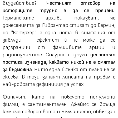
въздействие?
Честният отговор на
историците: трудно е да се прецени
.
Германските архиви показват, че
донесенията за Гибралтар стигат до Берлин,
но "Копърхед" е една нота в симфония от
заблуди — ефектът ѝ не може да се
разграничи от фалшивите армии и
радиоизмамите. Сигурно е друго:
десантът
постига изненада, каквато никой не е смятал
за възможна
. Нито една брънка от плана не се
скъсва. В този занаят липсата на провал е
най-добрата дефиниция за успех.
Финалът, като на повечето популярни
филми, е сантиментален. Джеймс се връща
към счетоводството и мълчанието, обвързан