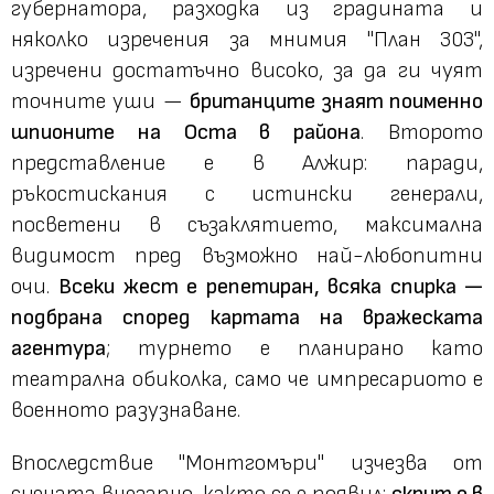
губернатора, разходка из градината и
няколко изречения за мнимия "План 303",
изречени достатъчно високо, за да ги чуят
точните уши —
британците знаят поименно
шпионите на Оста в района
. Второто
представление е в Алжир: паради,
ръкостискания с истински генерали,
посветени в съзаклятието, максимална
видимост пред възможно най-любопитни
очи.
Всеки жест е репетиран, всяка спирка —
подбрана според картата на вражеската
агентура
; турнето е планирано като
театрална обиколка, само че импресариото е
военното разузнаване.
Впоследствие "Монтгомъри" изчезва от
сцената внезапно, както се е появил:
скрит е в