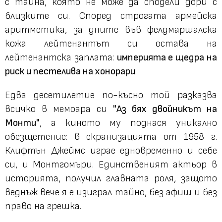
с тайна, която не може да сподели дори с
близките си. Според строгата армейска
аритметика, за дните във фелдмаршалска
кожа лейтенантът си остава на
лейтенантска заплата:
империята е щедра на
риск и пестелива на хонорари
.
Едва десетилетие по-късно той разказва
всичко в мемоара си
"Аз бях двойникът на
Монти"
, а киното му поднася уникално
обезщетение: в екранизацията от 1958 г.
Клифтън Джеймс играе едновременно и себе
си, и Монтгомъри. Единственият актьор в
историята, получил главната роля, защото
веднъж вече я е изиграл тайно, без афиш и без
право на грешка.