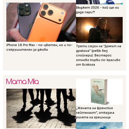
Бюджет 2026 - кой ще ни
даде пари?!
iPhone 18 Pro Max - по-цветен, но и по-
Трети сезон на “Домът на
съкрушителен за джоба
дракона” (ревю без
спойлери): Вестерос
отново кърви по-красиво
от всякога
„Жената на френския
лейтенант“, отказала
ролята на грешница