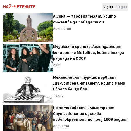
НАЙ-ЧЕТЕНИТЕ
7 дни
30 дни
Ашока — завоевателят, който
съжалява за победата си
Личности
Музикални хроники: Легендарният
концерт на Metallica, който беляза
разпада на СССР
Арт
Механичният турчин: първият
„изкуствен интелект“, който мами
Европа близо век
Техно
На четирийсет километра от
Сеута: Испания изселва
новопокръстените през 1609 година
Досиета