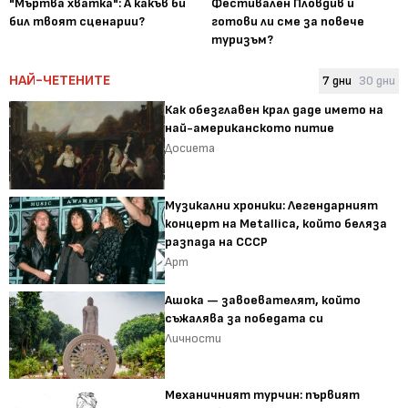
"Мъртва хватка": А какъв би
Фестивален Пловдив и
бил твоят сценарии?
готови ли сме за повече
туризъм?
НАЙ-ЧЕТЕНИТЕ
7 дни
30 дни
Как обезглавен крал даде името на
най-американското питие
Досиета
Музикални хроники: Легендарният
концерт на Metallica, който беляза
разпада на СССР
Арт
Ашока — завоевателят, който
съжалява за победата си
Личности
Механичният турчин: първият