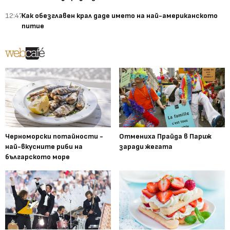
12:47
Как обезглавен крал даде името на най-американското
питие
Черноморски потайности -
Отмениха Прайда в Париж
най-вкусните риби на
заради жегата
българското море