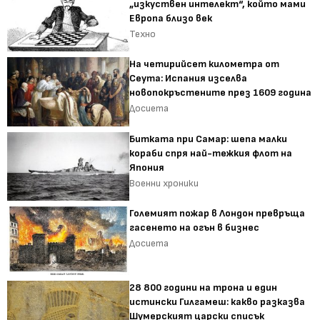
„изкуствен интелект“, който мами
Европа близо век
Техно
На четирийсет километра от
Сеута: Испания изселва
новопокръстените през 1609 година
Досиета
Битката при Самар: шепа малки
кораби спря най-тежкия флот на
Япония
Военни хроники
Големият пожар в Лондон превръща
гасенето на огън в бизнес
Досиета
28 800 години на трона и един
истински Гилгамеш: какво разказва
Шумерският царски списък