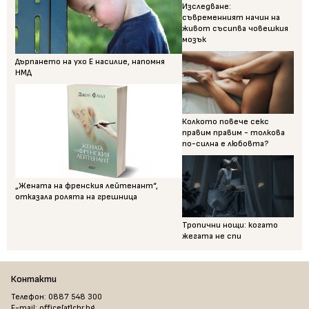
Изследване:
съвременният начин на
живот съсипва човешкия
мозък
Дърпането на ухо Е насилие, напомня
НМД
Колкото повече секс
правим правим - толкова
по-силна е любовта?
„Жената на френския лейтенант“,
отказала ролята на грешница
Тропични нощи: когато
жегата не спи
Контакти
Телефон: 0887 548 300
E-mail: office[at]chr.bg