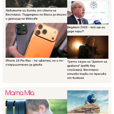
Любимите ни битки от света на
Вестерос: Подредени по вкуса за екшън
и зрелища на Webcafe
Бюджет 2026 - кой ще ни
даде пари?!
iPhone 18 Pro Max - по-цветен, но и по-
Трети сезон на “Домът на
съкрушителен за джоба
дракона” (ревю без
спойлери): Вестерос
отново кърви по-красиво
от всякога