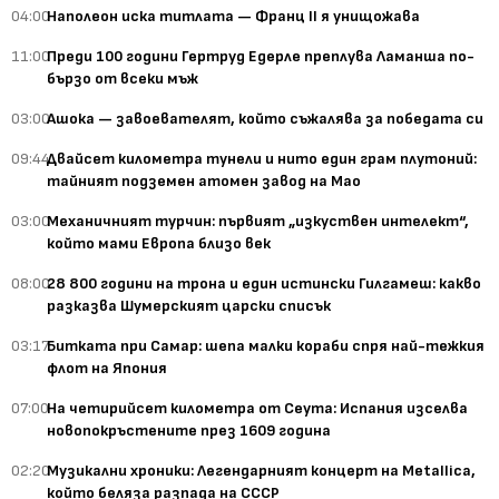
04:00
Наполеон иска титлата — Франц II я унищожава
11:00
Преди 100 години Гертруд Едерле преплува Ламанша по-
бързо от всеки мъж
03:00
Ашока — завоевателят, който съжалява за победата си
09:44
Двайсет километра тунели и нито един грам плутоний:
тайният подземен атомен завод на Мао
03:00
Механичният турчин: първият „изкуствен интелект“,
който мами Европа близо век
08:00
28 800 години на трона и един истински Гилгамеш: какво
разказва Шумерският царски списък
03:17
Битката при Самар: шепа малки кораби спря най-тежкия
флот на Япония
07:00
На четирийсет километра от Сеута: Испания изселва
новопокръстените през 1609 година
02:20
Музикални хроники: Легендарният концерт на Metallica,
който беляза разпада на СССР