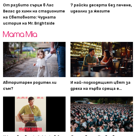
От разбито сърце в Лас
7 райски десерта без печене,
Вегас до химн на стадионите
идеални за жегите
на Световното: Чудната
история на Mr. Brightside
Авторитарен родител ли
И най-подходящият цвят за
съм?
дреха на първа среща е...