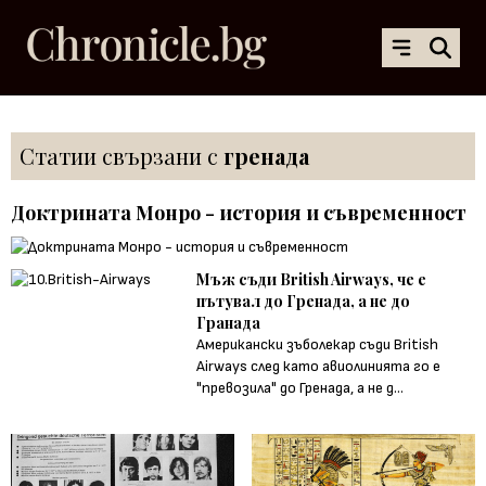
Статии свързани с
гренада
Доктрината Монро - история и съвременност
Мъж съди British Airways, че е
пътувал до Гренада, а не до
Гранада
Американски зъболекар съди British
Airways след като авиолинията го е
"превозила" до Гренада, а не д...