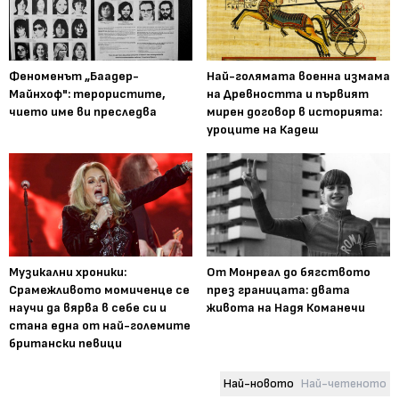
Феноменът „Баадер-
Най-голямата военна измама
Майнхоф": терористите,
на Древността и първият
чието име ви преследва
мирен договор в историята:
уроците на Кадеш
Музикални хроники:
От Монреал до бягството
Срамежливото момиченце се
през границата: двата
научи да вярва в себе си и
живота на Надя Команечи
стана една от най-големите
британски певици
Най-новото
Най-четеното