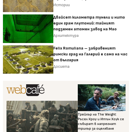
Истории
Двайсет километра тунели и нито
един грам плутоний: тайният
подземен атомен завод на Мао
Архитектура
Felix Romuliana – забравеният
римски град на Галерий е само на час
от България
Досиета
Трейлър на The Weight:
Ръсел Кроу и Итън Хоук се
събират в напрегнат
трилър за оцеляване