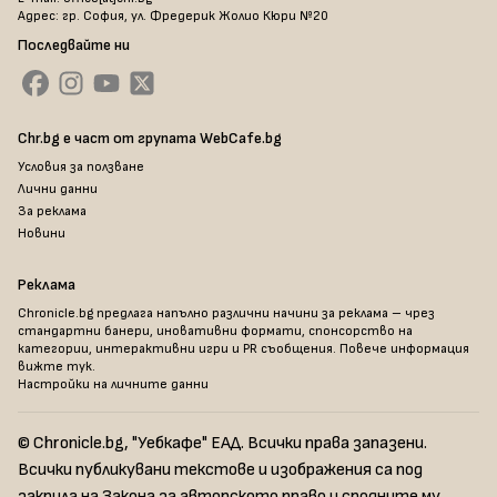
Адрес: гр. София, ул. Фредерик Жолио Кюри №20
Последвайте ни
Chr.bg е част от групата WebCafe.bg
Условия за ползване
Лични данни
За реклама
Новини
Реклама
Chronicle.bg предлага напълно различни начини за реклама – чрез
стандартни банери, иновативни формати, спонсорство на
категории, интерактивни игри и PR съобщения. Повече информация
вижте тук
.
Настройки на личните данни
© Chronicle.bg, "Уебкафе" ЕАД. Всички права запазени.
Всички публикувани текстове и изображения са под
закрила на Закона за авторското право и сродните му