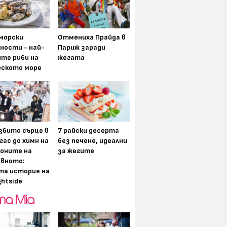
морски
Отмениха Прайда в
ности - най-
Париж заради
ите риби на
жегата
рското море
збито сърце в
7 райски десерта
гас до химн на
без печене, идеални
оните на
за жегите
вното:
та история на
ghtside