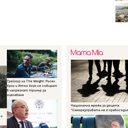
Трейлър на The Weight: Ръсел
Кроу и Итън Хоук се събират
в напрегнат трилър за
оцеляване
Национална мрежа за децата:
"Саморазправата не е правосъди
 и