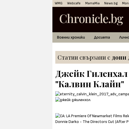
WMG
Webcafe
MamaMia
News.bg
Mon
Военни хроники
Досиета
Личн
Статии свързани с
дони 
Джейк Гиленхал 
"Калвин Клайн"