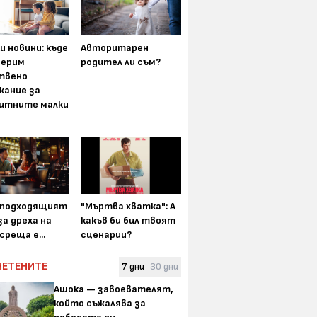
и новини: къде
Авторитарен
мерим
родител ли съм?
твено
жание за
итните малки
-подходящият
"Мъртва хватка": А
а дреха на
какъв би бил твоят
среща е...
сценарии?
ЧЕТЕНИТЕ
7 дни
30 дни
Ашока — завоевателят,
който съжалява за