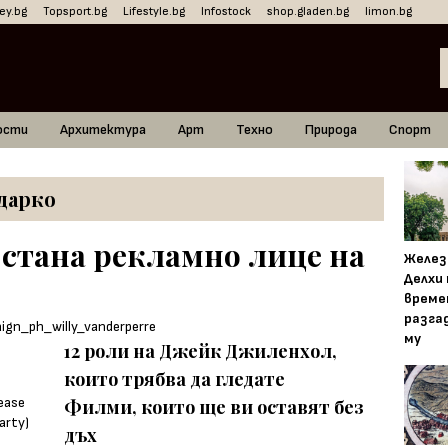
ey.bg
Topsport.bg
Lifestyle.bg
Infostock
shop.gladen.bg
limon.bg
ости
Архитектура
Арт
Техно
Природа
Спорт
дарко
стана рекламно лице на
Желез
Делхи
време
разга
му
12 роли на Джейк Джиленхол,
които трябва да гледате
Филми, които ще ви оставят без
дъх