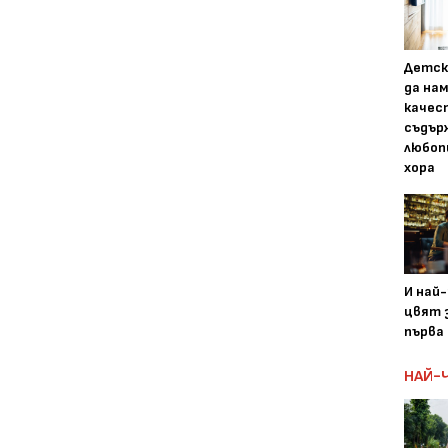
Детск
да на
качес
съдър
любоп
хора
И най
цвят з
първа 
НАЙ-