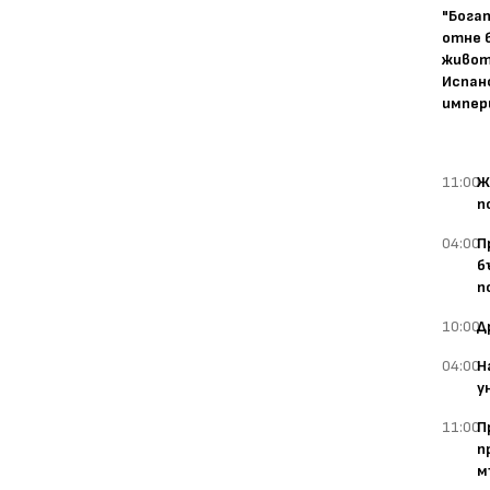
"Бога
отне 
живот
Испан
импер
11:00
Ж
п
04:00
П
б
п
10:00
Д
04:00
Н
у
11:00
П
п
м