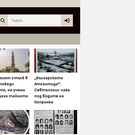
Search
ният стълб в
„Българската
 победи
Атлантида":
то, но учени
Севтополис чака
даха тайната
под водите на
Копринка