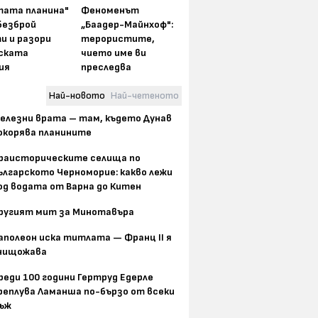
тата планина"
Феноменът
безброй
„Баадер-Майнхоф":
и и разори
терористите,
ската
чието име ви
ия
преследва
Най-новото
Най-четеното
елезни врата – там, където Дунав
окорява планините
раисторическите селища по
ългарското Черноморие: какво лежи
од водата от Варна до Китен
ругият мит за Минотавъра
аполеон иска титлата — Франц II я
нищожава
реди 100 години Гертруд Едерле
реплува Ламанша по-бързо от всеки
ъж