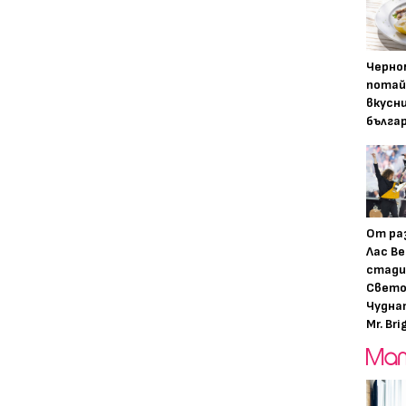
Черно
потай
вкусн
бълга
От ра
Лас Ве
стади
Свето
Чудна
Mr. Bri