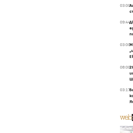
03:00
А
с
09:44
Д
е
п
03:00
М
„
Е
08:00
2
и
Ш
03:17
Б
к
Я