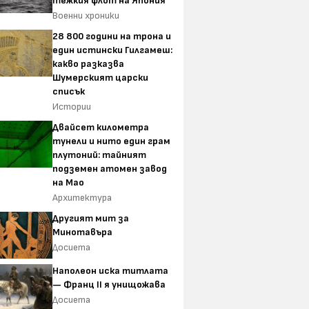
тежкия флот на Япония
Военни хроники
28 800 години на трона и
един истински Гилгамеш:
какво разказва
Шумерският царски
списък
Истории
Двайсет километра
тунели и нито един грам
плутоний: тайният
подземен атомен завод
на Мао
Архитектура
Другият мит за
Минотавъра
Досиета
Наполеон иска титлата
— Франц II я унищожава
Досиета