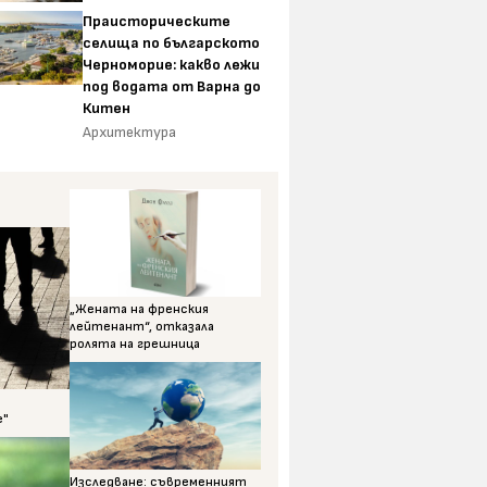
Праисторическите
селища по българското
Черноморие: какво лежи
под водата от Варна до
Китен
Архитектура
„Жената на френския
лейтенант“, отказала
ролята на грешница
е"
Изследване: съвременният