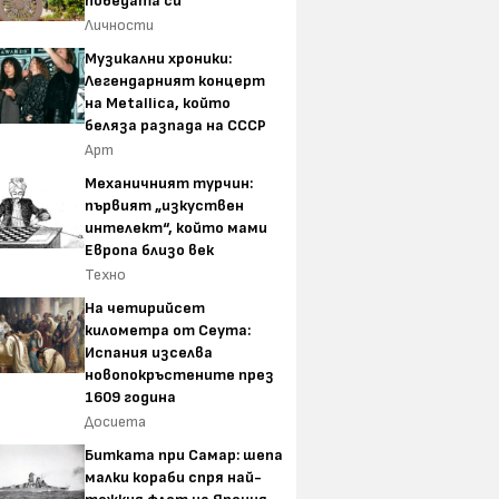
победата си
Личности
Музикални хроники:
Легендарният концерт
на Metallica, който
беляза разпада на СССР
Арт
Механичният турчин:
първият „изкуствен
интелект“, който мами
Европа близо век
Техно
На четирийсет
километра от Сеута:
Испания изселва
новопокръстените през
1609 година
Досиета
Битката при Самар: шепа
малки кораби спря най-