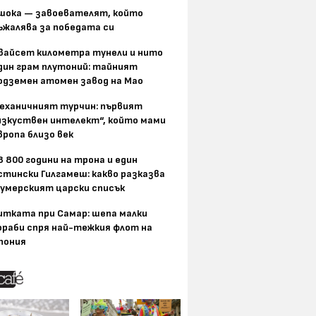
шока — завоевателят, който
ъжалява за победата си
вайсет километра тунели и нито
дин грам плутоний: тайният
одземен атомен завод на Мао
еханичният турчин: първият
изкуствен интелект“, който мами
вропа близо век
8 800 години на трона и един
стински Гилгамеш: какво разказва
умерският царски списък
итката при Самар: шепа малки
ораби спря най-тежкия флот на
пония