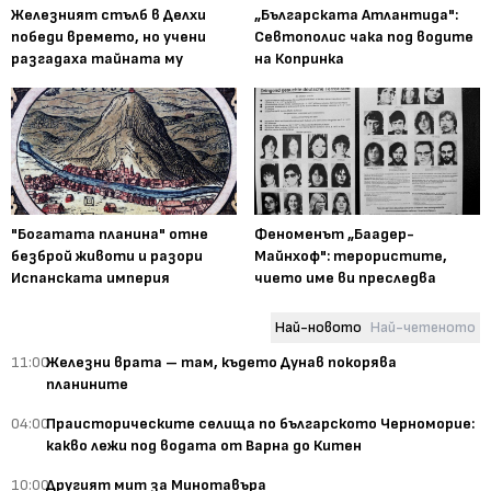
Железният стълб в Делхи
„Българската Атлантида":
победи времето, но учени
Севтополис чака под водите
разгадаха тайната му
на Копринка
"Богатата планина" отне
Феноменът „Баадер-
безброй животи и разори
Майнхоф": терористите,
Испанската империя
чието име ви преследва
Най-новото
Най-четеното
11:00
Железни врата – там, където Дунав покорява
планините
04:00
Праисторическите селища по българското Черноморие:
какво лежи под водата от Варна до Китен
10:00
Другият мит за Минотавъра