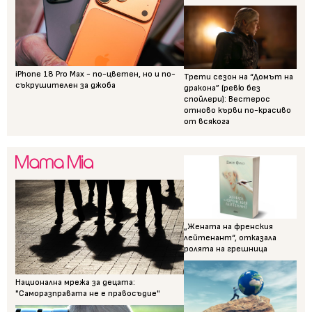
iPhone 18 Pro Max - по-цветен, но и по-
Трети сезон на “Домът на
съкрушителен за джоба
дракона” (ревю без
спойлери): Вестерос
отново кърви по-красиво
от всякога
„Жената на френския
лейтенант“, отказала
ролята на грешница
Национална мрежа за децата:
"Саморазправата не е правосъдие"