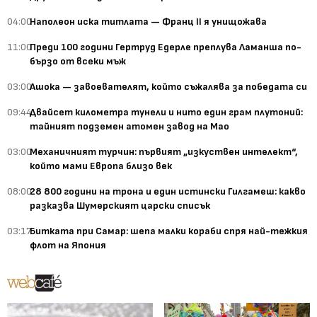
04:00
Наполеон иска титлата — Франц II я унищожава
11:00
Преди 100 години Гертруд Едерле преплува Ламанша по-
бързо от всеки мъж
03:00
Ашока — завоевателят, който съжалява за победата си
09:44
Двайсет километра тунели и нито един грам плутоний:
тайният подземен атомен завод на Мао
03:00
Механичният турчин: първият „изкуствен интелект“,
който мами Европа близо век
08:00
28 800 години на трона и един истински Гилгамеш: какво
разказва Шумерският царски списък
03:17
Битката при Самар: шепа малки кораби спря най-тежкия
флот на Япония