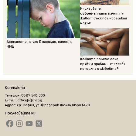
Изследване:
съвременният начин на
живот съсипва човешкия
мозък
Дърпането на ухо Е насилие, напомня
НМД
Колкото повече секс
правим правим - толкова
по-силна е любовта?
Контакти
Телефон: 0887 548 300
E-mail: office[at]chr.bg
Адрес: гр. София, ул. Фредерик Жолио Кюри №20
Последвайте ни