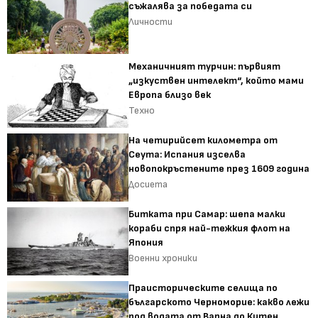
съжалява за победата си
Личности
Механичният турчин: първият
„изкуствен интелект“, който мами
Европа близо век
Техно
На четирийсет километра от
Сеута: Испания изселва
новопокръстените през 1609 година
Досиета
Битката при Самар: шепа малки
кораби спря най-тежкия флот на
Япония
Военни хроники
Праисторическите селища по
българското Черноморие: какво лежи
под водата от Варна до Китен