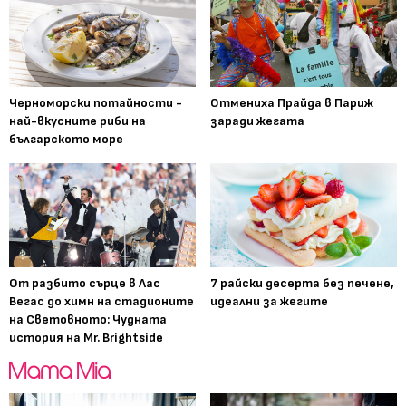
Черноморски потайности -
Отмениха Прайда в Париж
най-вкусните риби на
заради жегата
българското море
От разбито сърце в Лас
7 райски десерта без печене,
Вегас до химн на стадионите
идеални за жегите
на Световното: Чудната
история на Mr. Brightside