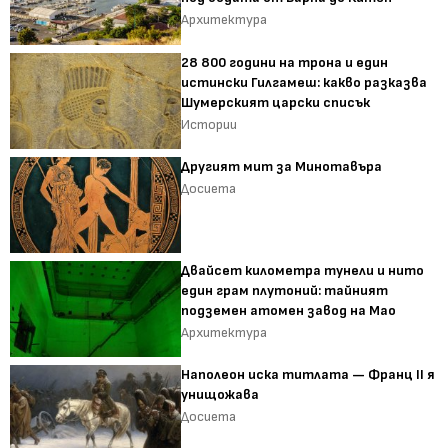
Архитектура
28 800 години на трона и един
истински Гилгамеш: какво разказва
Шумерският царски списък
Истории
Другият мит за Минотавъра
Досиета
Двайсет километра тунели и нито
един грам плутоний: тайният
подземен атомен завод на Мао
Архитектура
Наполеон иска титлата — Франц II я
унищожава
Досиета