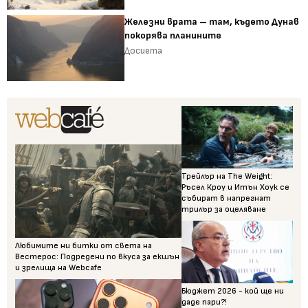
Железни врата – там, където Дунав
покорява планините
Досиета
Трейлър на The Weight:
Ръсел Кроу и Итън Хоук се
събират в напрегнат
трилър за оцеляване
Любимите ни битки от света на
Вестерос: Подредени по вкуса за екшън
и зрелища на Webcafe
Бюджет 2026 - кой ще ни
даде пари?!