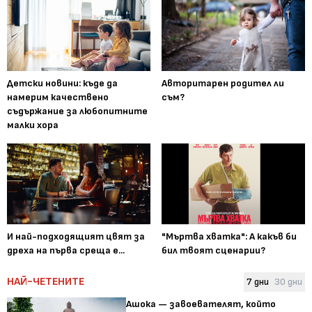
Детски новини: къде да
Авторитарен родител ли
намерим качествено
съм?
съдържание за любопитните
малки хора
И най-подходящият цвят за
"Мъртва хватка": А какъв би
дреха на първа среща е...
бил твоят сценарии?
НАЙ-ЧЕТЕНИТЕ
7 дни
30 дни
Ашока — завоевателят, който