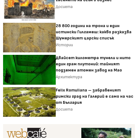
Досиета
28 800 години на трона и един
истински Гилгамеш: какво разказва
Шумерският царски списък
Истории
Двайсет километра тунели и нито
един грам плутоний: тайният
подземен атомен завод на Мао
Архитектура
Felix Romuliana – забравеният
римски град на Галерий е само на час
от България
Досиета