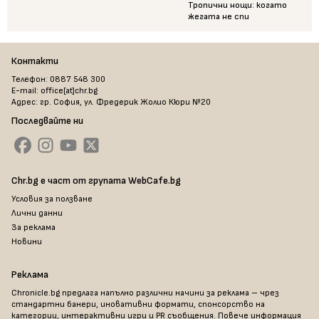
Тропични нощи: когато
жегата не спи
Контакти
Телефон: 0887 548 300
E-mail: office[at]chr.bg
Адрес: гр. София, ул. Фредерик Жолио Кюри №20
Последвайте ни
Chr.bg е част от групата WebCafe.bg
Условия за ползване
Лични данни
За реклама
Новини
Реклама
Chronicle.bg предлага напълно различни начини за реклама – чрез
стандартни банери, иновативни формати, спонсорство на
категории, интерактивни игри и PR съобщения. Повече информация