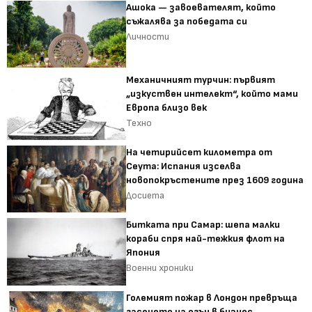
Ашока — завоевателят, който
съжалява за победата си
Личности
Механичният турчин: първият
„изкуствен интелект“, който мами
Европа близо век
Техно
На четирийсет километра от
Сеута: Испания изселва
новопокръстените през 1609 година
Досиета
Битката при Самар: шепа малки
кораби спря най-тежкия флот на
Япония
Военни хроники
Големият пожар в Лондон превръща
гасенето на огън в бизнес