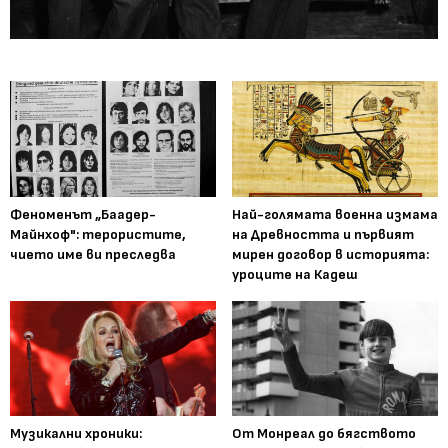
Феноменът „Баадер-
Най-голямата военна измама
Майнхоф": терористите,
на Древността и първият
чието име ви преследва
мирен договор в историята:
уроците на Кадеш
Музикални хроники:
От Монреал до бягството