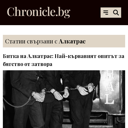
Статии свързани с
Алкатрас
Битка на Алкатрас: Най-кървавият опитът за
бягство от затвора