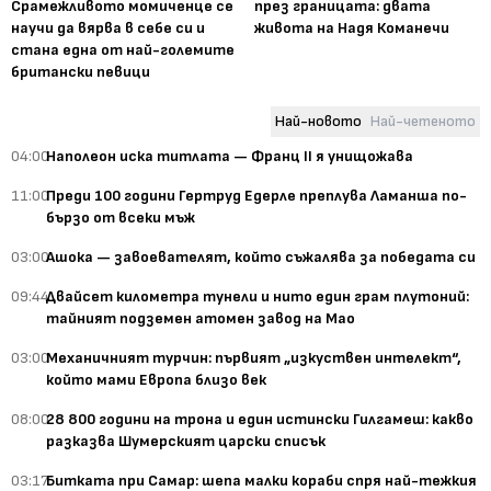
Срамежливото момиченце се
през границата: двата
научи да вярва в себе си и
живота на Надя Команечи
стана една от най-големите
британски певици
Най-новото
Най-четеното
04:00
Наполеон иска титлата — Франц II я унищожава
11:00
Преди 100 години Гертруд Едерле преплува Ламанша по-
бързо от всеки мъж
03:00
Ашока — завоевателят, който съжалява за победата си
09:44
Двайсет километра тунели и нито един грам плутоний:
тайният подземен атомен завод на Мао
03:00
Механичният турчин: първият „изкуствен интелект“,
който мами Европа близо век
08:00
28 800 години на трона и един истински Гилгамеш: какво
разказва Шумерският царски списък
03:17
Битката при Самар: шепа малки кораби спря най-тежкия