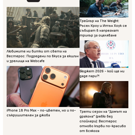
Трейлър на The Weight:
Ръсел Кроу и Итън Хоук се
събират в напрегнат
трилър за оцеляване
Любимите ни битки от света на
Вестерос: Подредени по вкуса за екшън
и зрелища на Webcafe
Бюджет 2026 - кой ще ни
даде пари?!
iPhone 18 Pro Max - по-цветен, но и по-
Трети сезон на “Домът на
съкрушителен за джоба
дракона” (ревю без
спойлери): Вестерос
отново кърви по-красиво
от всякога