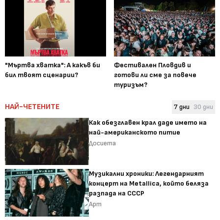
"Мъртва хватка": А какъв би
Фестивален Пловдив и
бил твоят сценарии?
готови ли сме за повече
туризъм?
НАЙ-ЧЕТЕНИТЕ
7 дни
30 дни
Как обезглавен крал даде името на
най-американското питие
Досиета
Музикални хроники: Легендарният
концерт на Metallica, който беляза
разпада на СССР
Арт