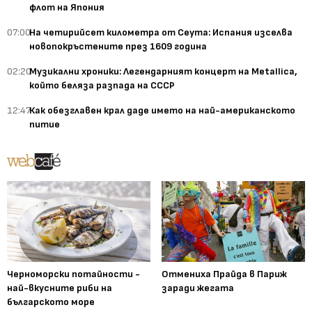
флот на Япония
07:00
На четирийсет километра от Сеута: Испания изселва
новопокръстените през 1609 година
02:20
Музикални хроники: Легендарният концерт на Metallica,
който беляза разпада на СССР
12:47
Как обезглавен крал даде името на най-американското
питие
Черноморски потайности -
Отмениха Прайда в Париж
най-вкусните риби на
заради жегата
българското море