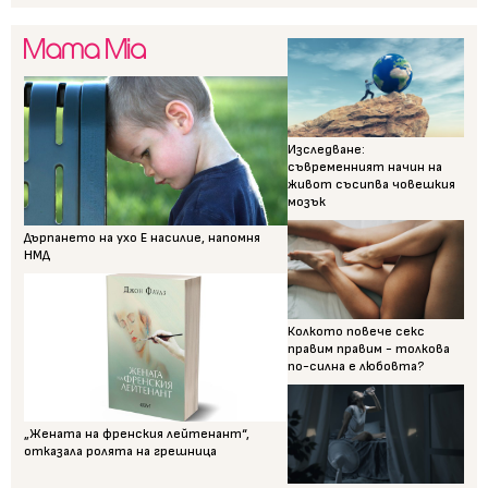
Изследване:
съвременният начин на
живот съсипва човешкия
мозък
Дърпането на ухо Е насилие, напомня
НМД
Колкото повече секс
правим правим - толкова
по-силна е любовта?
„Жената на френския лейтенант“,
отказала ролята на грешница