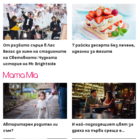
От разбито сърце в Лас
7 райски десерта без печене,
Вегас до химн на стадионите
идеални за жегите
на Световното: Чудната
история на Mr. Brightside
Авторитарен родител ли
И най-подходящият цвят за
съм?
дреха на първа среща е...