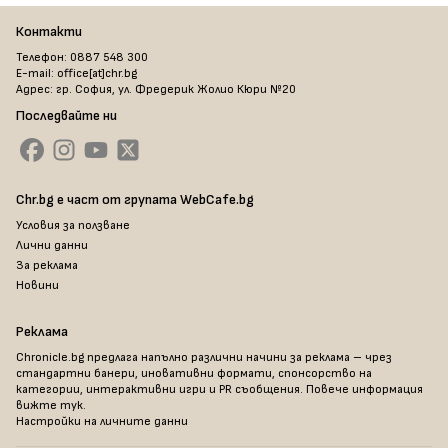
Контакти
Телефон: 0887 548 300
E-mail: office[at]chr.bg
Адрес: гр. София, ул. Фредерик Жолио Кюри №20
Последвайте ни
Chr.bg е част от групата WebCafe.bg
Условия за ползване
Лични данни
За реклама
Новини
Реклама
Chronicle.bg предлага напълно различни начини за реклама – чрез
стандартни банери, иновативни формати, спонсорство на
категории, интерактивни игри и PR съобщения. Повече информация
вижте тук
.
Настройки на личните данни