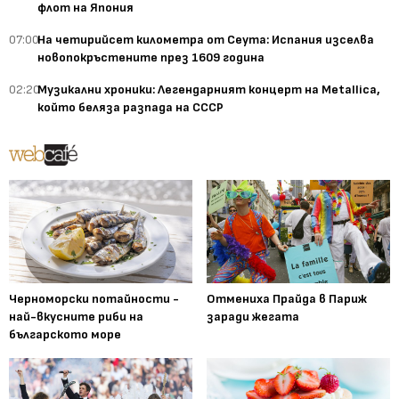
флот на Япония
07:00
На четирийсет километра от Сеута: Испания изселва
новопокръстените през 1609 година
02:20
Музикални хроники: Легендарният концерт на Metallica,
който беляза разпада на СССР
Черноморски потайности -
Отмениха Прайда в Париж
най-вкусните риби на
заради жегата
българското море