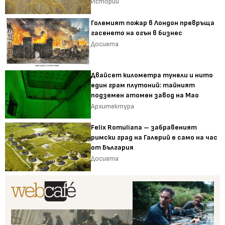
Истории
Големият пожар в Лондон превръща
гасенето на огън в бизнес
Досиета
Двайсет километра тунели и нито
един грам плутоний: тайният
подземен атомен завод на Мао
Архитектура
Felix Romuliana – забравеният
римски град на Галерий е само на час
от България
Досиета