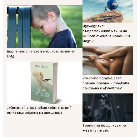
Изследване:
съвременният начин на
живот съсипва човешкия
мозък
Дърпането на ухо Е насилие, напомня
НМД
Колкото повече секс
правим правим - толкова
по-силна е любовта?
„Жената на френския лейтенант“,
отказала ролята на грешница
Тропични нощи: когато
жегата не спи