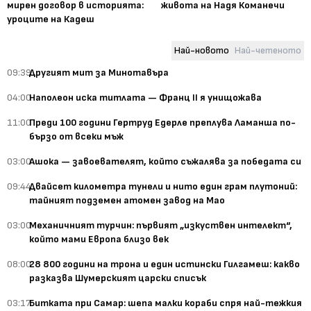
мирен договор в историята:
живота на Надя Команечи
уроците на Кадеш
Най-новото
Най-четеното
09:39
Другият мит за Минотавъра
04:00
Наполеон иска титлата — Франц II я унищожава
11:00
Преди 100 години Гертруд Едерле преплува Ламанша по-
бързо от всеки мъж
03:00
Ашока — завоевателят, който съжалява за победата си
09:44
Двайсет километра тунели и нито един грам плутоний:
тайният подземен атомен завод на Мао
03:00
Механичният турчин: първият „изкуствен интелект“,
който мами Европа близо век
08:00
28 800 години на трона и един истински Гилгамеш: какво
разказва Шумерският царски списък
03:17
Битката при Самар: шепа малки кораби спря най-тежкия