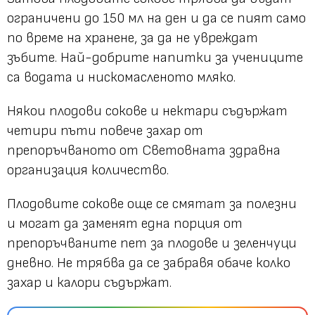
ограничени до 150 мл на ден и да се пият само
по време на хранене, за да не увреждат
зъбите. Най-добрите напитки за учениците
са водата и нискомасленото мляко.
Някои плодови сокове и нектари съдържат
четири пъти повече захар от
препоръчваното от Световната здравна
организация количество.
Плодовите сокове още се смятат за полезни
и могат да заменят една порция от
препоръчваните пет за плодове и зеленчуци
дневно. Не трябва да се забравя обаче колко
захар и калори съдържат.