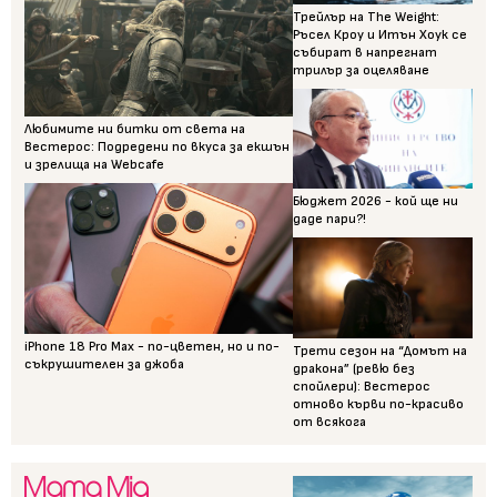
Трейлър на The Weight:
Ръсел Кроу и Итън Хоук се
събират в напрегнат
трилър за оцеляване
Любимите ни битки от света на
Вестерос: Подредени по вкуса за екшън
и зрелища на Webcafe
Бюджет 2026 - кой ще ни
даде пари?!
iPhone 18 Pro Max - по-цветен, но и по-
Трети сезон на “Домът на
съкрушителен за джоба
дракона” (ревю без
спойлери): Вестерос
отново кърви по-красиво
от всякога