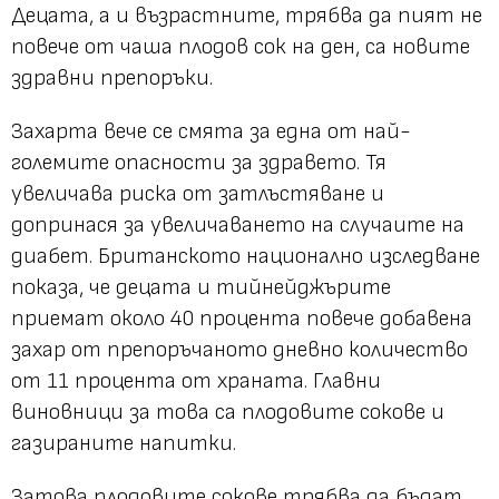
Децата, а и възрастните, трябва да пият не
повече от чаша плодов сок на ден, са новите
здравни препоръки.
Захарта вече се смята за една от най-
големите опасности за здравето. Тя
увеличава риска от затлъстяване и
допринася за увеличаването на случаите на
диабет. Британското национално изследване
показа, че децата и тийнейджърите
приемат около 40 процента повече добавена
захар от препоръчаното дневно количество
от 11 процента от храната. Главни
виновници за това са плодовите сокове и
газираните напитки.
Затова плодовите сокове трябва да бъдат