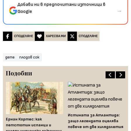
Добави ни в предпочитани източници в
→
Google
СПОДЕЛЯНЕ
ХАРЕСВА МИ
СПОДЕЛЯНЕ
дете
плодов сок
Подобни
Истината за Атлантида:
Ернан Кортес: как
Ст
защо легендата оцелява
д
петстотин испанци и
гр
повече от две хилядолетия
от
хиляди индиански съюзници
Бр