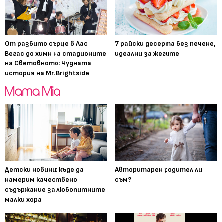
От разбито сърце в Лас
7 райски десерта без печене,
Вегас до химн на стадионите
идеални за жегите
на Световното: Чудната
история на Mr. Brightside
Детски новини: къде да
Авторитарен родител ли
намерим качествено
съм?
съдържание за любопитните
малки хора