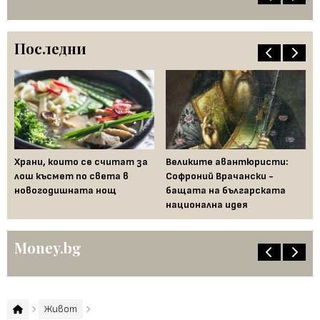
Последни
Храни, които се считат за
Великите авантюристи:
Ев
 за
лош късмет по света в
Софроний Врачански -
Ти
новогодишната нощ
бащата на българската
съ
национална идея
по
Money.bg
Живот