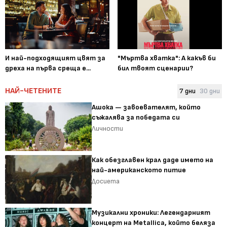
И най-подходящият цвят за
"Мъртва хватка": А какъв би
дреха на първа среща е...
бил твоят сценарии?
НАЙ-ЧЕТЕНИТЕ
7 дни
30 дни
Ашока — завоевателят, който
съжалява за победата си
Личности
Как обезглавен крал даде името на
най-американското питие
Досиета
Музикални хроники: Легендарният
концерт на Metallica, който беляза