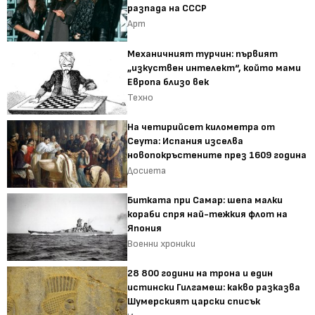
разпада на СССР
Арт
Механичният турчин: първият
„изкуствен интелект“, който мами
Европа близо век
Техно
На четирийсет километра от
Сеута: Испания изселва
новопокръстените през 1609 година
Досиета
Битката при Самар: шепа малки
кораби спря най-тежкия флот на
Япония
Военни хроники
28 800 години на трона и един
истински Гилгамеш: какво разказва
Шумерският царски списък