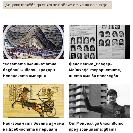
Децата трябва да пият не повече от чаша сок на ден
"Богатата планина" отне
Феноменът „Баадер-
безброй животи и разори
Майнхоф": терористите,
Испанската империя
чието име ви преследва
Най-голямата военна измама
От Монреал до бягството
на Древността и първият
през границата: двата