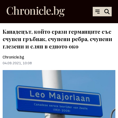
Канадецът, който срази германците със
счупен гръбнак, счупени ребра, счупени
глезени и сляп в едното око
Chronicle.bg
04.09.2021, 10:08