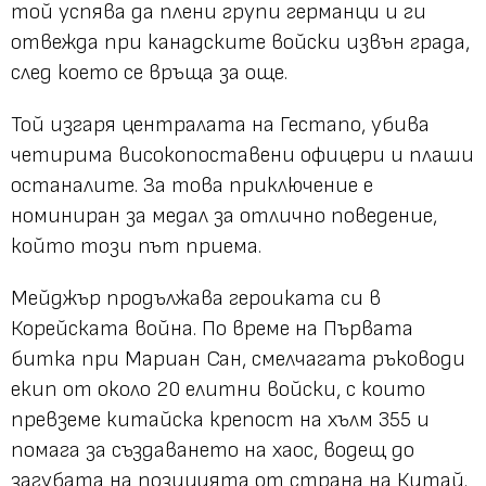
той успява да плени групи германци и ги
отвежда при канадските войски извън града,
след което се връща за още.
Той изгаря централата на Гестапо, убива
четирима високопоставени офицери и плаши
останалите. За това приключение е
номиниран за медал за отлично поведение,
който този път приема.
Мейджър продължава героиката си в
Корейската война. По време на Първата
битка при Мариан Сан, смелчагата ръководи
екип от около 20 елитни войски, с които
превземе китайска крепост на хълм 355 и
помага за създаването на хаос, водещ до
загубата на позицията от страна на Китай.