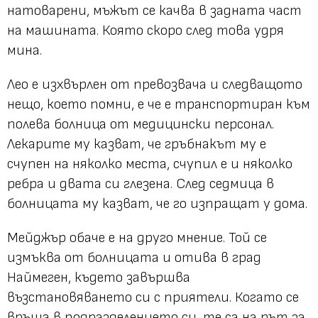
натоварени, мъжът се качва в задната част
на машината. Която скоро след това удря
мина.
Лео е изхвърлен от превозвача и следващото
нещо, което помни, е че е транспортиран към
полева болница от медицински персонал.
Лекарите му казват, че гръбнакът му е
счупен на няколко места, счупил е и няколко
ребра и двата си глезена. След седмица в
болницата му казват, че го изпращат у дома.
Мейджър обаче е на друго мнение. Той се
измъква от болницата и отива в град
Наймеген, където завършва
възстановяването си с приятели. Когато се
връща в подразделението си, те са на път за