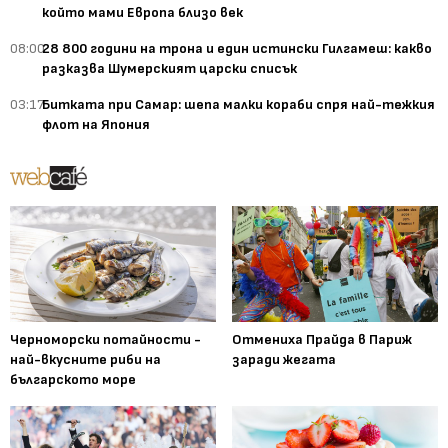
който мами Европа близо век
08:00
28 800 години на трона и един истински Гилгамеш: какво
разказва Шумерският царски списък
03:17
Битката при Самар: шепа малки кораби спря най-тежкия
флот на Япония
Черноморски потайности -
Отмениха Прайда в Париж
най-вкусните риби на
заради жегата
българското море