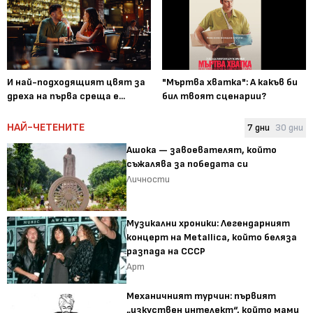
И най-подходящият цвят за
"Мъртва хватка": А какъв би
дреха на първа среща е...
бил твоят сценарии?
НАЙ-ЧЕТЕНИТЕ
7 дни
30 дни
Ашока — завоевателят, който
съжалява за победата си
Личности
Музикални хроники: Легендарният
концерт на Metallica, който беляза
разпада на СССР
Арт
Механичният турчин: първият
„изкуствен интелект“, който мами