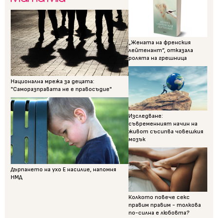
„Жената на френския
лейтенант“, отказала
ролята на грешница
Национална мрежа за децата:
"Саморазправата не е правосъдие"
Изследване:
съвременният начин на
живот съсипва човешкия
мозък
Дърпането на ухо Е насилие, напомня
НМД
Колкото повече секс
правим правим - толкова
по-силна е любовта?