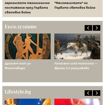
ие
германското технологично
"Месомелачката" на
ид
постижение през Първата
Първата световна война
ге
световна война
дн
Ексклузивно
ща
Другият мит за
Наполеон иска титлата —
Пр
Минотавъра
Франц II я унищожава
Ед
од
по
ен
Lifestyle.bg