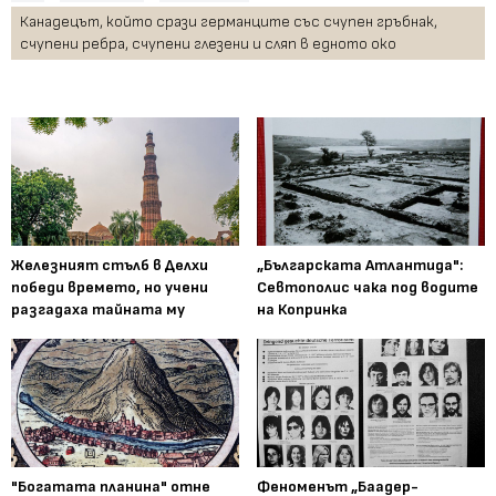
Канадецът, който срази германците със счупен гръбнак,
счупени ребра, счупени глезени и сляп в едното око
Железният стълб в Делхи
„Българската Атлантида":
победи времето, но учени
Севтополис чака под водите
разгадаха тайната му
на Копринка
"Богатата планина" отне
Феноменът „Баадер-