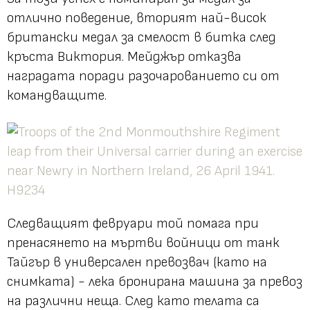
отлично поведение, вторият най-висок
британски медал за смелост в битка след
кръста Виктория. Мейджър отказва
наградата поради разочарованието си от
командващите.
Следващият февруари той помага при
пренасянето на мъртви войници от танк
Тайгър в универсален превозвач (като на
снимката) - лека бронирана машина за превоз
на различни неща. След като телата са