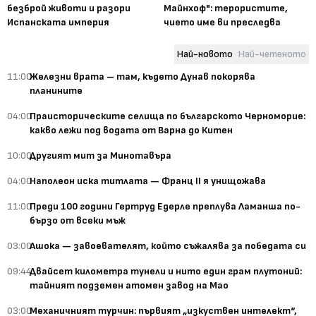
безброй животи и разори
Майнхоф": терористите,
Испанската империя
чието име ви преследва
Най-новото
Най-четеното
11:00
Железни врата – там, където Дунав покорява
планините
04:00
Праисторическите селища по българското Черноморие:
какво лежи под водата от Варна до Китен
10:00
Другият мит за Минотавъра
04:00
Наполеон иска титлата — Франц II я унищожава
11:00
Преди 100 години Гертруд Едерле преплува Ламанша по-
бързо от всеки мъж
03:00
Ашока — завоевателят, който съжалява за победата си
09:44
Двайсет километра тунели и нито един грам плутоний:
тайният подземен атомен завод на Мао
03:00
Механичният турчин: първият „изкуствен интелект“,