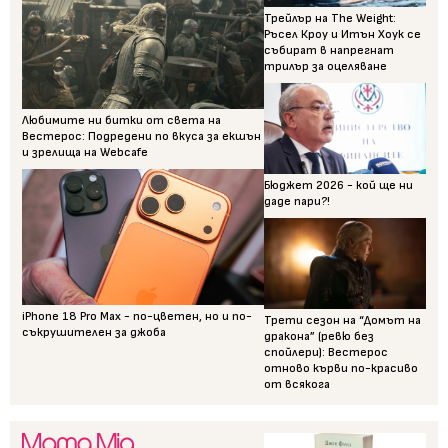
Трейлър на The Weight:
Ръсел Кроу и Итън Хоук се
събират в напрегнат
трилър за оцеляване
Любимите ни битки от света на
Вестерос: Подредени по вкуса за екшън
и зрелища на Webcafe
Бюджет 2026 - кой ще ни
даде пари?!
iPhone 18 Pro Max - по-цветен, но и по-
Трети сезон на “Домът на
съкрушителен за джоба
дракона” (ревю без
спойлери): Вестерос
отново кърви по-красиво
от всякога