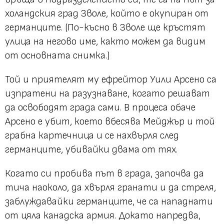
холандския град Зволе, който е окупиран от
германците. (По-късно в Зволе ще кръстят
улица на негово име, както можем да видим
от основната снимка.)
Той и приятелят му ефрейтор Уили Арсено са
изпратени на разузнаване, когато решават
да освободят града сами. В процеса обаче
Арсено е убит, което вбесява Мейджър и той
грабна картечница и се нахвърля след
германците, убивайки двама от тях.
Когато си пробива път в града, започва да
тича наоколо, да хвърля гранати и да стреля,
заблуждавайки германците, че са нападнати
от цяла канадска армия. Докато напредва,