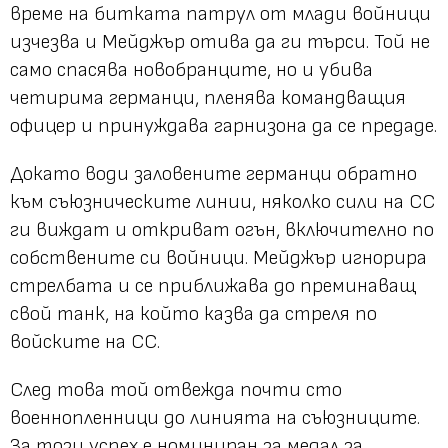
време на битката патрул от млади войници
изчезва и Мейджър отива да ги търси. Той не
само спасява новобранците, но и убива
четирима германци, пленява командващия
офицер и принуждава гарнизона да се предаде.
Докато води заловените германци обратно
към съюзническите линии, няколко сили на СС
ги виждат и откриват огън, включително по
собствените си войници. Мейджър игнорира
стрелбата и се приближава до преминаващ
свой танк, на който казва да стреля по
войските на СС.
След това той отвежда почти сто
военнопленници до линията на съюзниците.
За този успех е номиниран за медал за