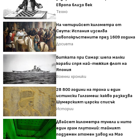
Европа близо век
Техно
На четирийсет километра от
Сеута: Испания изселва
новопокръстените през 1609 година
Досиета
Битката при Самар: шепа малки
кораби спря най-тежкия флот на
Япония
Военни хроники
28 800 години на трона и един
истински Гилгамеш: какво разказва
Шумерският царски списък
Истории
Двайсет километра тунели и нито
един грам плутоний: тайният
подземен атомен завод на Мао