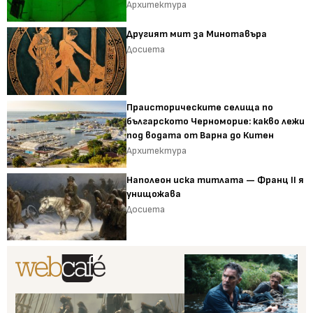
Архитектура
Другият мит за Минотавъра
Досиета
Праисторическите селища по
българското Черноморие: какво лежи
под водата от Варна до Китен
Архитектура
Наполеон иска титлата — Франц II я
унищожава
Досиета