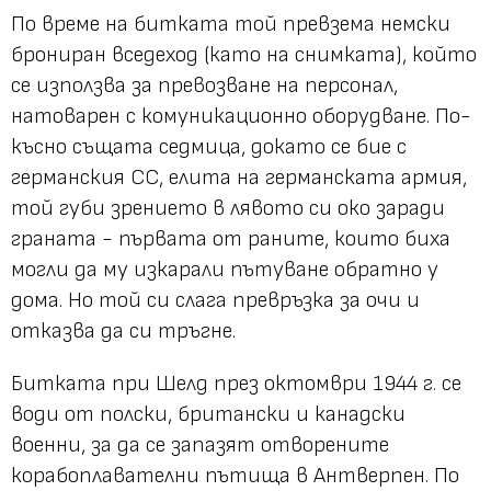
По време на битката той превзема немски
брониран вседеход (като на снимката), който
се използва за превозване на персонал,
натоварен с комуникационно оборудване. По-
късно същата седмица, докато се бие с
германския СС, елита на германската армия,
той губи зрението в лявото си око заради
граната - първата от раните, които биха
могли да му изкарали пътуване обратно у
дома. Но той си слага превръзка за очи и
отказва да си тръгне.
Битката при Шелд през октомври 1944 г. се
води от полски, британски и канадски
военни, за да се запазят отворените
корабоплавателни пътища в Антверпен. По