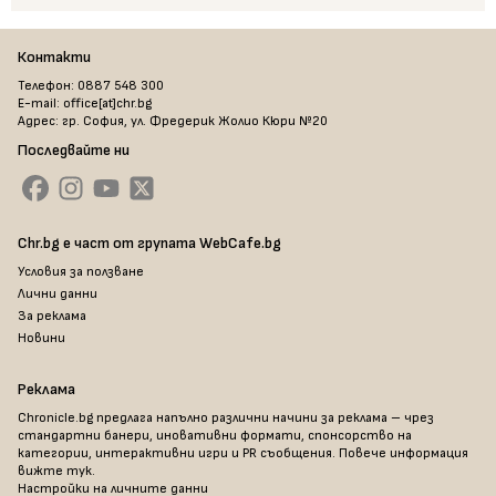
Контакти
Телефон: 0887 548 300
E-mail: office[at]chr.bg
Адрес: гр. София, ул. Фредерик Жолио Кюри №20
Последвайте ни
Chr.bg е част от групата WebCafe.bg
Условия за ползване
Лични данни
За реклама
Новини
Реклама
Chronicle.bg предлага напълно различни начини за реклама – чрез
стандартни банери, иновативни формати, спонсорство на
категории, интерактивни игри и PR съобщения. Повече информация
вижте тук
.
Настройки на личните данни