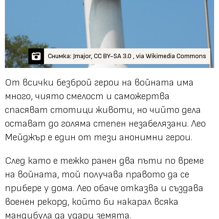
Снимка: Jmajor, CC BY-SA 3.0 , via Wikimedia Commons
От всички безброй герои на войната има
много, чиято смелост и саможертва
спасяват стотици животи, но чийто дела
остават до голяма степен незабелязани. Лео
Мейджър е един от тези анонимни герои.
След като е тежко ранен два пъти по време
на войната, той получава правото да се
прибере у дома. Лео обаче отказва и създава
военен рекорд, който би накарал всяка
мандибула да удари земята.