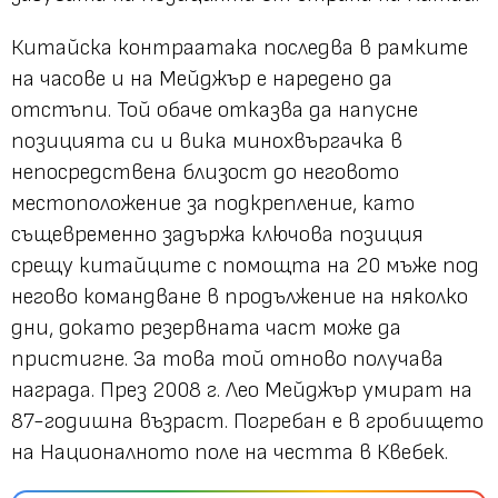
Китайска контраатака последва в рамките
на часове и на Мейджър е наредено да
отстъпи. Той обаче отказва да напусне
позицията си и вика минохвъргачка в
непосредствена близост до неговото
местоположение за подкрепление, като
същевременно задържа ключова позиция
срещу китайците с помощта на 20 мъже под
негово командване в продължение на няколко
дни, докато резервната част може да
пристигне. За това той отново получава
награда. През 2008 г. Лео Мейджър умират на
87-годишна възраст. Погребан е в гробището
на Националното поле на честта в Квебек.