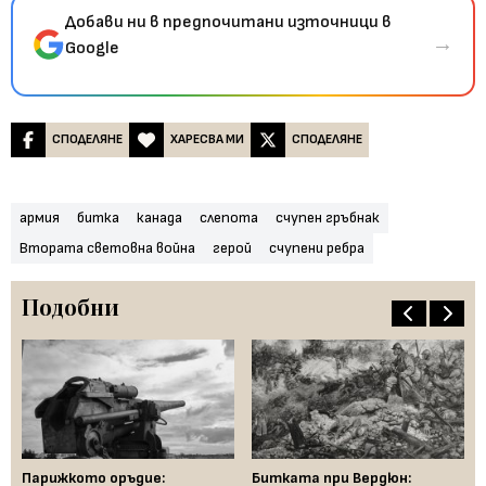
Добави ни в предпочитани източници в
→
Google
СПОДЕЛЯНЕ
ХАРЕСВА МИ
СПОДЕЛЯНЕ
армия
битка
канада
слепота
счупен гръбнак
Втората световна война
герой
счупени ребра
Подобни
-
Парижкото оръдие:
Битката при Вердюн:
Би