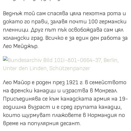
Веднъж той сам спасява цяла пехотна рота и
докато го прави, залавя почти 100 германски
пленници. Друг път пък освобождава сам цял
холандски град. Всичко е за един ден работа за
Лео Мейджър.
Лео Майор е роден през 1921 г. в семейството
на френски канадци и израства в Монреал.
Присъединява се към канадската армия на 19-
годишна възраст и е сред групата канадци,
които щурмуват плажовете в Нормандия по
време на популярния десант.