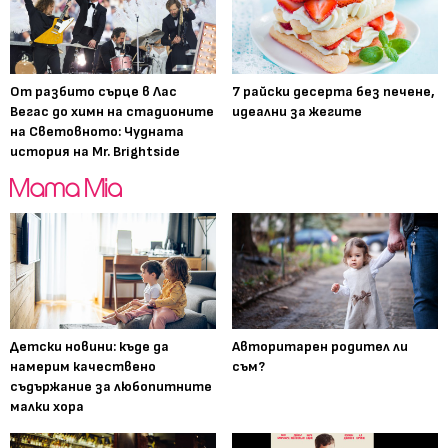
От разбито сърце в Лас
7 райски десерта без печене,
Вегас до химн на стадионите
идеални за жегите
на Световното: Чудната
история на Mr. Brightside
Детски новини: къде да
Авторитарен родител ли
намерим качествено
съм?
съдържание за любопитните
малки хора