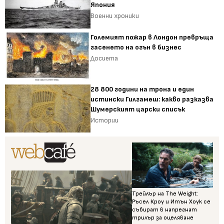
Япония
Военни хроники
Големият пожар в Лондон превръща
гасенето на огън в бизнес
Досиета
28 800 години на трона и един
истински Гилгамеш: какво разказва
Шумерският царски списък
Истории
Трейлър на The Weight:
Ръсел Кроу и Итън Хоук се
събират в напрегнат
трилър за оцеляване