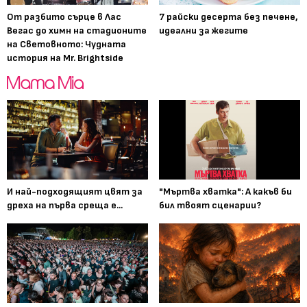
От разбито сърце в Лас
7 райски десерта без печене,
Вегас до химн на стадионите
идеални за жегите
на Световното: Чудната
история на Mr. Brightside
И най-подходящият цвят за
"Мъртва хватка": А какъв би
дреха на първа среща е...
бил твоят сценарии?