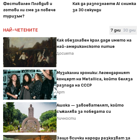
Фестивален Пловдив и
Как да разпознаете AI снимка
готови ли сме за повече
за 30 секунди
туризъм?
НАЙ-ЧЕТЕНИТЕ
7 дни
30 дни
Как обезглавен крал даде името на
най-американското питие
Досиета
Музикални хроники: Легендарният
концерт на Metallica, който беляза
разпада на СССР
Арт
Ашока — завоевателят, който
съжалява за победата си
Личности
Защо всички народи разказват за