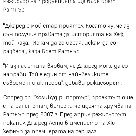
Режисьор на продукцията ще бъде Брет
Ратнър.
"Джаред е мой стар приятел. Когато чу, че аз
съм получил правата за историята на Хеф,
той каза: "Искам да го играя, искам да го
разбера", каза Брет Ратнър.
"И аз наистина вярвам, че Джаред може да го
направи. Той е един от най-великите
съвременни актьори", добави режисьорът.
Според сп. "Холивуд рипортър", проектът още
е на ранен етап, въпреки че идеята хрумва на
Ратнър през 2007 г. През април режисьорът
поканил Джаред Лето в имението на Хю
Хефнър за премиерата на сериала