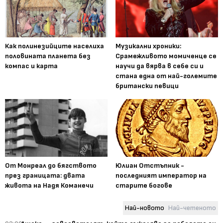
Как полинезийците населиха
Музикални хроники:
половината планета без
Срамежливото момиченце се
компас и карта
научи да вярва в себе си и
стана една от най-големите
британски певици
От Монреал до бягството
Юлиан Отстъпник -
през границата: двата
последният император на
живота на Надя Команечи
старите богове
Най-новото
Най-четеното