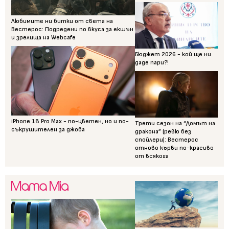
Любимите ни битки от света на
Вестерос: Подредени по вкуса за екшън
и зрелища на Webcafe
Бюджет 2026 - кой ще ни
даде пари?!
iPhone 18 Pro Max - по-цветен, но и по-
Трети сезон на “Домът на
съкрушителен за джоба
дракона” (ревю без
спойлери): Вестерос
отново кърви по-красиво
от всякога