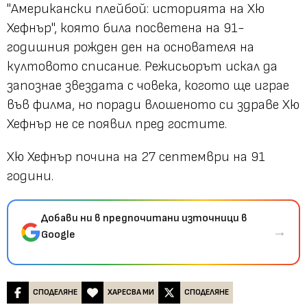
"Американски плейбой: историята на Хю
Хефнър", която била посветена на 91-
годишния рожден ден на основателя на
култовото списание. Режисьорът искал да
запознае звездата с човека, когото ще играе
във филма, но поради влошеното си здраве Хю
Хефнър не се появил пред гостите.
Хю Хефнър почина на 27 септември на 91
години.
Добави ни в предпочитани източници в
→
Google
СПОДЕЛЯНЕ
ХАРЕСВА МИ
СПОДЕЛЯНЕ