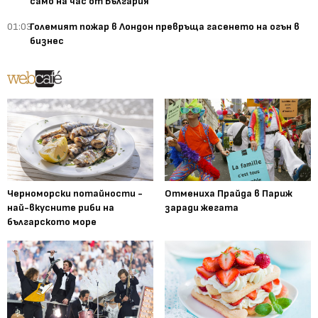
само на час от България
01:03
Големият пожар в Лондон превръща гасенето на огън в
бизнес
Черноморски потайности -
Отмениха Прайда в Париж
най-вкусните риби на
заради жегата
българското море