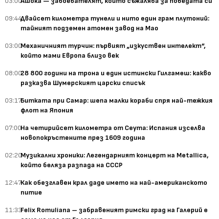
03:00
Ашока — завоевателят, който съжалява за победата си
09:44
Двайсет километра тунели и нито един грам плутоний:
тайният подземен атомен завод на Мао
03:00
Механичният турчин: първият „изкуствен интелект“,
който мами Европа близо век
08:00
28 800 години на трона и един истински Гилгамеш: какво
разказва Шумерският царски списък
03:17
Битката при Самар: шепа малки кораби спря най-тежкия
флот на Япония
07:00
На четирийсет километра от Сеута: Испания изселва
новопокръстените през 1609 година
02:20
Музикални хроники: Легендарният концерт на Metallica,
който беляза разпада на СССР
12:47
Как обезглавен крал даде името на най-американското
питие
11:33
Felix Romuliana – забравеният римски град на Галерий е