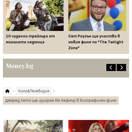
ука
10 чудесни трейлъра от
Сет Роугън ще участва в
Гл
л
миналата седмица
новия филм по "The Twilight
бл
Zone"
сл
Money.bg
Кино&Телевизия
Джаред Лето ще изиграе Хю Хефнър в биографичен филм