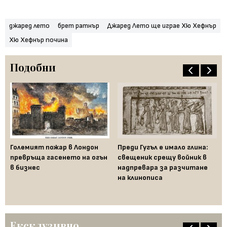
джаред лето
брет ратнър
Джаред Лето ще играе Хю Хефнър
Хю Хефнър почина
Подобни
Големият пожар в Лондон
Преди Гугъл е имало глина:
Же
превръща гасенето на огън
свещеник срещу войник в
по
и
в бизнес
надпревара за разчитане
ра
на клинописа
Ексклузивно