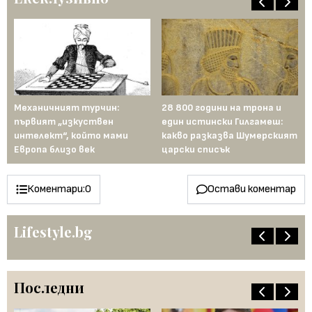
ели
Механичният турчин:
28 800 години на трона и
Би
й:
първият „изкуствен
един истински Гилгамеш:
ма
ен
интелект“, който мами
какво разказва Шумерският
те
Европа близо век
царски списък
Коментари:
0
Остави коментар
Lifestyle.bg
Последни