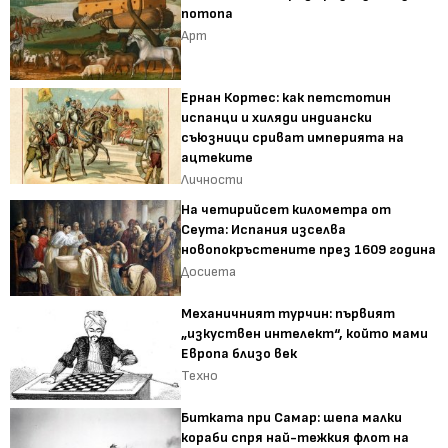
потопа
Арт
Ернан Кортес: как петстотин
испанци и хиляди индиански
съюзници сриват империята на
ацтеките
Личности
На четирийсет километра от
Сеута: Испания изселва
новопокръстените през 1609 година
Досиета
Механичният турчин: първият
„изкуствен интелект“, който мами
Европа близо век
Техно
Битката при Самар: шепа малки
кораби спря най-тежкия флот на