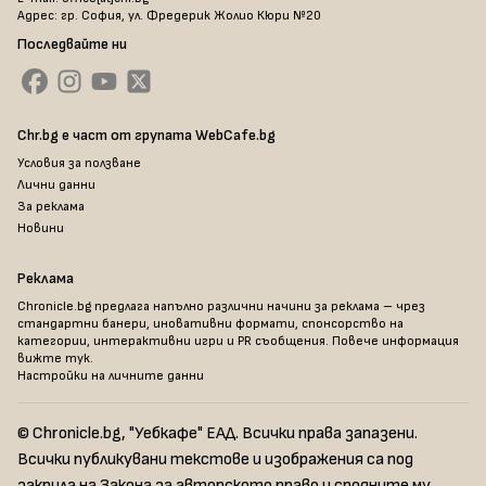
Адрес: гр. София, ул. Фредерик Жолио Кюри №20
Последвайте ни
Chr.bg е част от групата WebCafe.bg
Условия за ползване
Лични данни
За реклама
Новини
Реклама
Chronicle.bg предлага напълно различни начини за реклама – чрез
стандартни банери, иновативни формати, спонсорство на
категории, интерактивни игри и PR съобщения. Повече информация
вижте тук
.
Настройки на личните данни
© Chronicle.bg, "Уебкафе" ЕАД. Всички права запазени.
Всички публикувани текстове и изображения са под
закрила на Закона за авторското право и сродните му