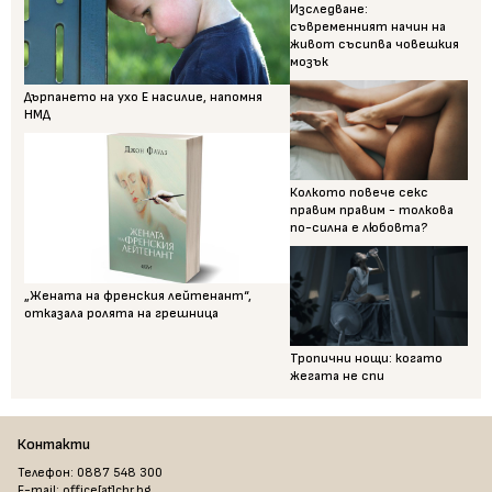
Изследване:
съвременният начин на
живот съсипва човешкия
мозък
Дърпането на ухо Е насилие, напомня
НМД
Колкото повече секс
правим правим - толкова
по-силна е любовта?
„Жената на френския лейтенант“,
отказала ролята на грешница
Тропични нощи: когато
жегата не спи
Контакти
Телефон: 0887 548 300
E-mail: office[at]chr.bg