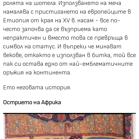
ролята на шотела. Използването на меча
намалява с пристигането на европейците в
Етиопия от края на XV в. насам - все по-
често започва да се възприема като
непрактичен и вместо това се превръща в
символ на статус. И въпреки че минават
векове, откакто е използван в битка, той все
пак си остава едно от най-емблематичните
оръжия на континента.
Ето неговата история.
Острието на Африка