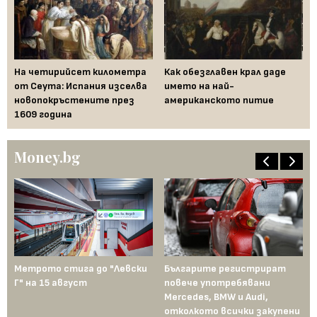
—
На четирийсет километра
Как обезглавен крал даде
Fe
от Сеута: Испания изселва
името на най-
за
новопокръстените през
американското питие
на
1609 година
Бъ
Money.bg
Метрото стига до "Левски
Българите регистрират
Пр
Г" на 15 август
повече употребявани
съ
Mercedes, BMW и Audi,
ко
отколкото всички закупени
ко