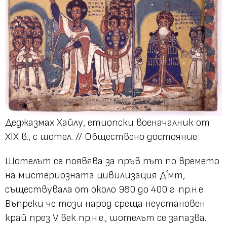
Деджазмах Хайлу, етиопски военачалник от
XIX в., с шотел. // Обществено достояние
Шотелът се появява за пръв път по времето
на мистериозната цивилизация Дʿмт,
съществувала от около 980 до 400 г. пр.н.е.
Въпреки че този народ среща неустановен
край през V век пр.н.е., шотелът се запазва.