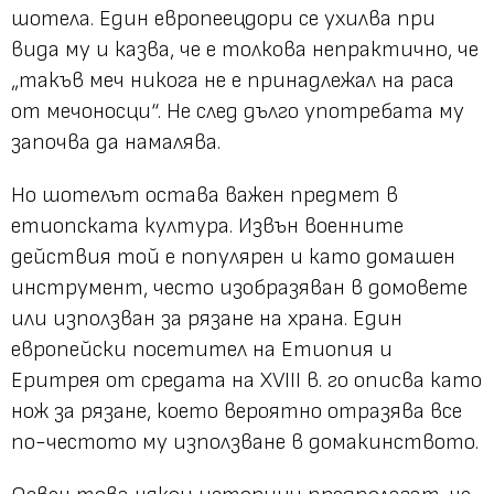
шотела. Един европеецдори се ухилва при
вида му и казва, че е толкова непрактично, че
„такъв меч никога не е принадлежал на раса
от мечоносци“. Не след дълго употребата му
започва да намалява.
Но шотелът остава важен предмет в
етиопската култура. Извън военните
действия той е популярен и като домашен
инструмент, често изобразяван в домовете
или използван за рязане на храна. Един
европейски посетител на Етиопия и
Еритрея от средата на XVIII в. го описва като
нож за рязане, което вероятно отразява все
по-честото му използване в домакинството.