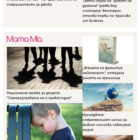
Трети сезон на “Домът на
съкрушителен за джоба
дракона” (ревю без
спойлери): Вестерос
отново кърви по-красиво
от всякога
„Жената на френския
лейтенант“, отказала
ролята на грешница
Национална мрежа за децата:
"Саморазправата не е правосъдие"
Изследване:
съвременният начин на
живот съсипва човешкия
мозък