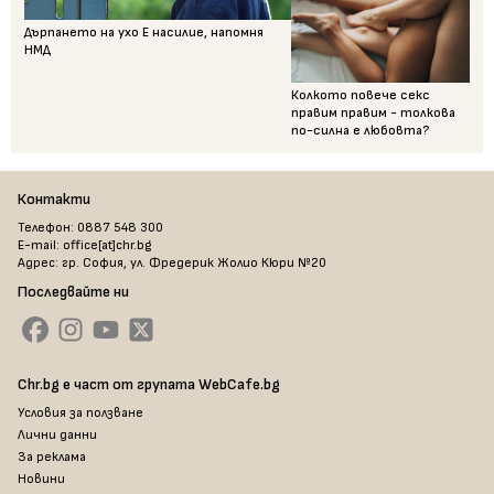
Дърпането на ухо Е насилие, напомня
НМД
Колкото повече секс
правим правим - толкова
по-силна е любовта?
Контакти
Телефон: 0887 548 300
E-mail: office[at]chr.bg
Адрес: гр. София, ул. Фредерик Жолио Кюри №20
Последвайте ни
Chr.bg е част от групата WebCafe.bg
Условия за ползване
Лични данни
За реклама
Новини