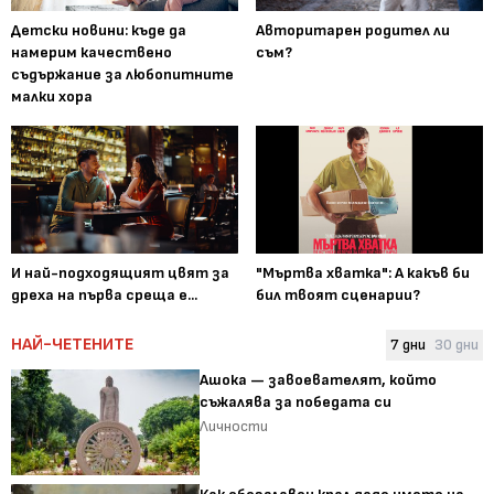
Детски новини: къде да
Авторитарен родител ли
намерим качествено
съм?
съдържание за любопитните
малки хора
И най-подходящият цвят за
"Мъртва хватка": А какъв би
дреха на първа среща е...
бил твоят сценарии?
НАЙ-ЧЕТЕНИТЕ
7 дни
30 дни
Ашока — завоевателят, който
съжалява за победата си
Личности