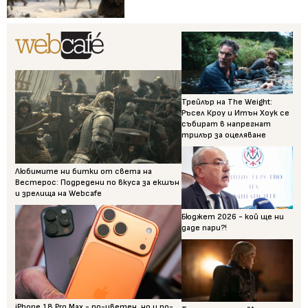
Трейлър на The Weight:
Ръсел Кроу и Итън Хоук се
събират в напрегнат
трилър за оцеляване
Любимите ни битки от света на
Вестерос: Подредени по вкуса за екшън
и зрелища на Webcafe
Бюджет 2026 - кой ще ни
даде пари?!
iPhone 18 Pro Max - по-цветен, но и по-