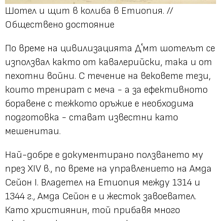
Шотел и щит в колиба в Етиопия. //
Обществено достояние
По време на цивилизацията Дʿмт шотелът се
използвал както от кавалерийски, така и от
пехотни войни. С течение на вековете тези,
които тренират с меча - а за ефективното
боравене с тежкото оръжие е необходима
подготовка - стават известни като
мешенитаи
.
Най-добре е документирано ползването му
през XIV в., по време на управлението на Амда
Сейон I. Владетел на Етиопия между 1314 и
1344 г., Амда Сейон е и жесток завоевател.
Като християнин, той прибавя много