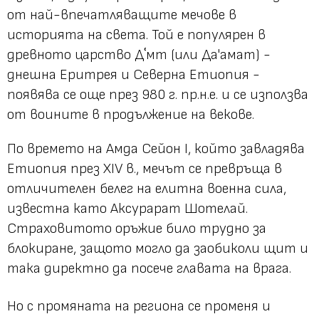
от най-впечатляващите мечове в
историята на света. Той е популярен в
древното царство Дʿмт (или Да'амат) -
днешна Еритрея и Северна Етиопия -
появява се още през 980 г. пр.н.е. и се използва
от воините в продължение на векове.
По времето на Амда Сейон I, който завладява
Етиопия през XIV в., мечът се превръща в
отличителен белег на елитна военна сила,
известна като Аксурарат Шотелай.
Страховитото оръжие било трудно за
блокиране, защото могло да заобиколи щит и
така директно да посече главата на врага.
Но с промяната на региона се променя и