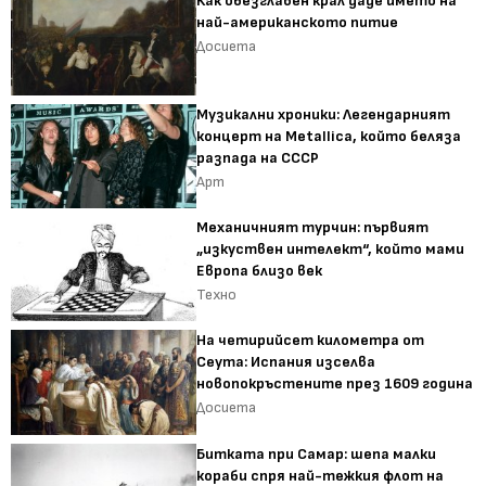
Как обезглавен крал даде името на
най-американското питие
Досиета
Музикални хроники: Легендарният
концерт на Metallica, който беляза
разпада на СССР
Арт
Механичният турчин: първият
„изкуствен интелект“, който мами
Европа близо век
Техно
На четирийсет километра от
Сеута: Испания изселва
новопокръстените през 1609 година
Досиета
Битката при Самар: шепа малки
кораби спря най-тежкия флот на