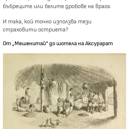
бъбреците или белите дробове на врага.
И така, кой точно използва тези
страховити остриета?
От „Мешенитай“ до шотела на Аксурарат