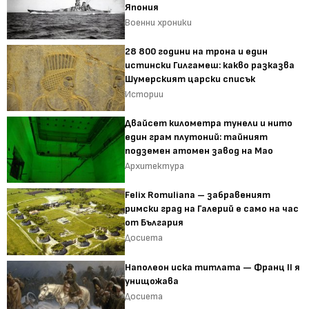
Япония
Военни хроники
28 800 години на трона и един
истински Гилгамеш: какво разказва
Шумерският царски списък
Истории
Двайсет километра тунели и нито
един грам плутоний: тайният
подземен атомен завод на Мао
Архитектура
Felix Romuliana – забравеният
римски град на Галерий е само на час
от България
Досиета
Наполеон иска титлата — Франц II я
унищожава
Досиета