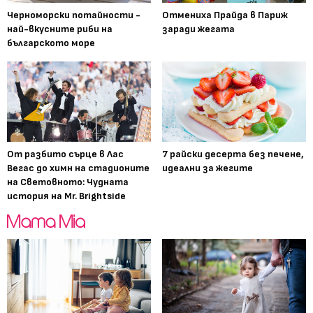
Черноморски потайности -
Отмениха Прайда в Париж
най-вкусните риби на
заради жегата
българското море
От разбито сърце в Лас
7 райски десерта без печене,
Вегас до химн на стадионите
идеални за жегите
на Световното: Чудната
история на Mr. Brightside