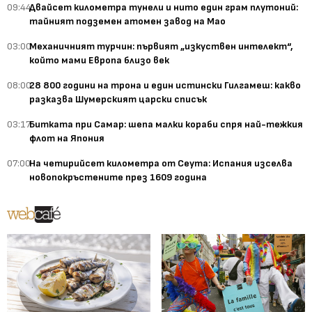
09:44
Двайсет километра тунели и нито един грам плутоний:
тайният подземен атомен завод на Мао
03:00
Механичният турчин: първият „изкуствен интелект“,
който мами Европа близо век
08:00
28 800 години на трона и един истински Гилгамеш: какво
разказва Шумерският царски списък
03:17
Битката при Самар: шепа малки кораби спря най-тежкия
флот на Япония
07:00
На четирийсет километра от Сеута: Испания изселва
новопокръстените през 1609 година