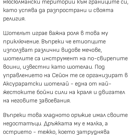
мюсюлмански територии към границите си,
като успява да разпространи и своята
религия.
Шотелът играе важна роля в това му
приключение. Въпреки че етиопците
използват различни видове мечове,
шотелите са инструмент на по-свирепите
воини, известни като шотелаи. Под
управлението на Сейон те се организират в
Аксураратски шотелай - една от най-
жестоките бойни сили на краля и двигател
на неговите завоевания.
Въпреки това хладното оръжие имал своите
недостатъци. Дръжката му е малка, а
острието - тежко, което затруднява