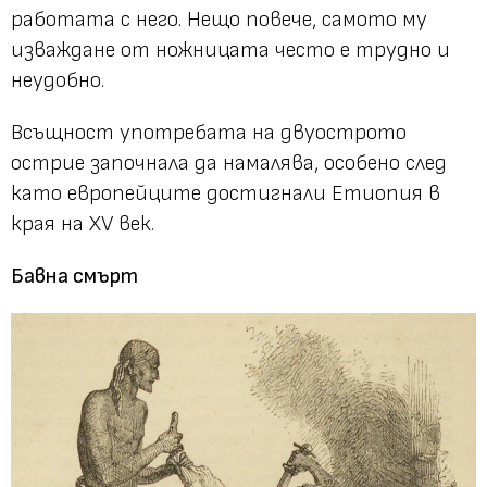
работата с него. Нещо повече, самото му
изваждане от ножницата често е трудно и
неудобно.
Всъщност употребата на двуострото
острие започнала да намалява, особено след
като европейците достигнали Етиопия в
края на XV век.
Бавна смърт