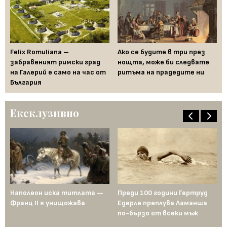
ах:
Felix Romuliana –
Ако се будите в три през
Ка
забравеният римски град
нощта, може би следвате
им
на Галерий е само на час от
ритъма на прадедите ни
ам
България
Ексклузивно
Наполеон иска титлата —
Преди 100 години Гертруд
Аш
Франц II я унищожава
Едерле преплува Ламанша
ко
по-бързо от всеки мъж
по