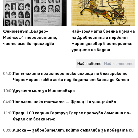
Феноменът „Баадер-
Най-голямата военна измама
Майнхоф": терористите,
на Древността и първият
чието име ви преследва
мирен договор в историята:
уроците на Кадеш
Най-новото
Най-четеното
04:00
Потъналите праисторически селища по българското
Черноморие: какво лежи под водата от Варна до Китен
10:00
Другият мит за Минотавъра
04:00
Наполеон иска титлата — Франц II я унищожава
11:00
Преди 100 години Гертруд Едерле преплува Ламанша по-
бързо от всеки мъж
03:00
Ашока — завоевателят, който съжалява за победата си