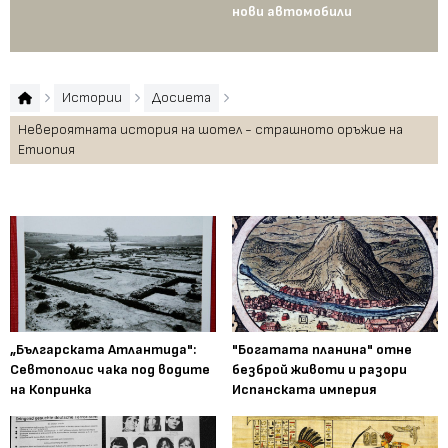
нови автомобили
Те
пр
Истории
Досиета
Невероятната история на шотел - страшното оръжие на
Етиопия
„Българската Атлантида":
"Богатата планина" отне
Севтополис чака под водите
безброй животи и разори
на Копринка
Испанската империя