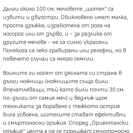
Дълги около 100 см, мечовете „шотел“ са
извити и двуостри. Обикновено имат малка,
проста дръжка, изработена от рога на
носорог или от дърво, и - за разлика от
другите мечове - не са силно украсени.
Понякога са леко гравирани или релефни, но в
повечето случаи са много семпли.
Воините ги носят от дясната си страна в
дълги ножници (ножниците също били
впечатляващи, тъй като били почти 30 см.
по-дълги от самия меч) и веднъж щом
техниката за боравене с тежкото острие
била усвоена, шотелите стават ефективни
и смъртоносни оръжия. Според „Ориенталски
оръжия“ целта е да се пронижат смъртоносно