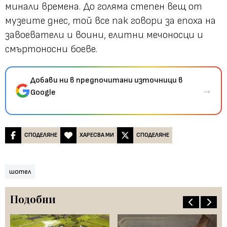
минали времена. До голяма степен вещ от
музеите днес, той все пак говори за епоха на
завоеватели и воини, елитни мечоносци и
смъртоносни боеве.
Добави ни в предпочитани източници в
→
Google
СПОДЕЛЯНЕ
ХАРЕСВА МИ
СПОДЕЛЯНЕ
шотел
Подобни