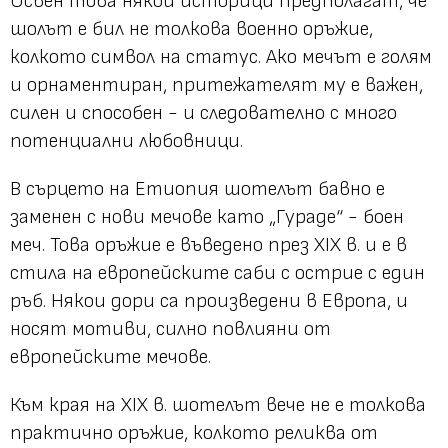
Освен това някои историци предполагат, че
шолът е бил не толкова военно оръжие,
колкото символ на статус. Ако мечът е голям
и орнаментиран, притежателят му е важен,
силен и способен - и следователно с много
потенциални любовници.
В сърцето на Етиопия шотелът бавно е
заменен с нови мечове като „Гураде“ - боен
меч. Това оръжие е въведено през XIX в. и е в
стила на европейските саби с острие с един
ръб. Някои дори са произведени в Европа, и
носят мотиви, силно повлияни от
европейските мечове.
Към края на XIX в. шотелът вече не е толкова
практично оръжие, колкото реликва от