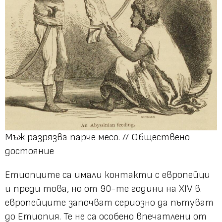
Мъж разрязва парче месо. // Обществено
достояние
Етиопците са имали контакти с европейци
и преди това, но от 90-те години на XIV в.
европейците започват сериозно да пътуват
до Етиопия. Те не са особено впечатлени от