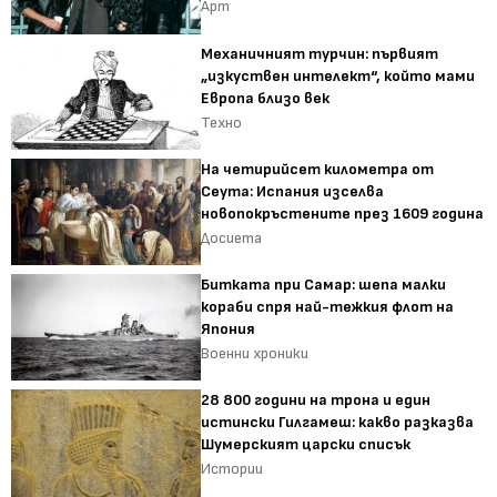
Арт
Механичният турчин: първият
„изкуствен интелект“, който мами
Европа близо век
Техно
На четирийсет километра от
Сеута: Испания изселва
новопокръстените през 1609 година
Досиета
Битката при Самар: шепа малки
кораби спря най-тежкия флот на
Япония
Военни хроники
28 800 години на трона и един
истински Гилгамеш: какво разказва
Шумерският царски списък
Истории