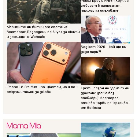
Ръсел Кроу и Итън Хоук се
събират в напрегнат
трилър за оцеляване
Любимите ни битки от света на
Вестерос: Подредени по вкуса за екшън
и зрелища на Webcafe
Бюджет 2026 - кой ще ни
даде пари?!
iPhone 18 Pro Max - по-цветен, но и по-
Трети сезон на “Домът на
съкрушителен за джоба
дракона” (ревю без
спойлери): Вестерос
отново кърви по-красиво
от всякога