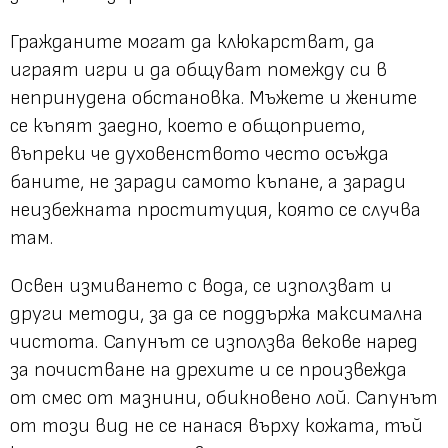
Гражданите могат да клюкарстват, да
играят игри и да общуват помежду си в
непринудена обстановка. Мъжете и жените
се къпят заедно, което е общоприето,
въпреки че духовенството често осъжда
баните, не заради самото къпане, а заради
неизбежната проституция, която се случва
там.
Освен измиването с вода, се използват и
други методи, за да се поддържа максимална
чистота. Сапунът се използва векове наред
за почистване на дрехите и се произвежда
от смес от мазнини, обикновено лой. Сапунът
от този вид не се нанася върху кожата, тъй