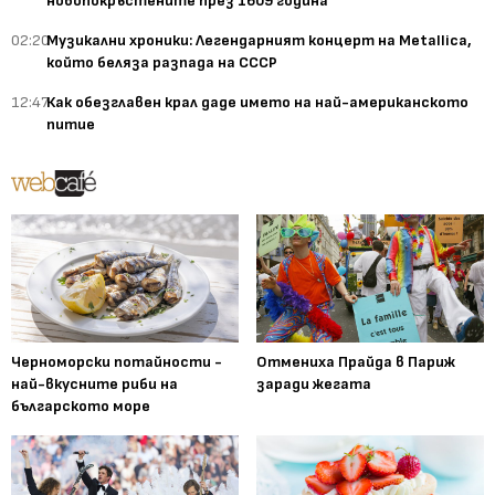
новопокръстените през 1609 година
02:20
Музикални хроники: Легендарният концерт на Metallica,
който беляза разпада на СССР
12:47
Как обезглавен крал даде името на най-американското
питие
Черноморски потайности -
Отмениха Прайда в Париж
най-вкусните риби на
заради жегата
българското море