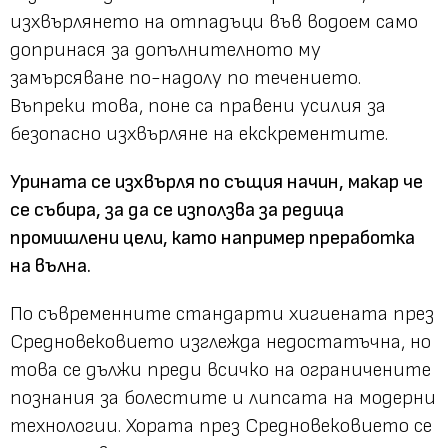
изхвърлянето на отпадъци във водоем само
допринася за допълнителното му
замърсяване по-надолу по течението.
Въпреки това, поне са правени усилия за
безопасно изхвърляне на екскрементите.
Урината се изхвърля по същия начин, макар че
се събира, за да се използва за редица
промишлени цели, като например преработка
на вълна.
По съвременните стандарти хигиената през
Средновековието изглежда недостатъчна, но
това се дължи преди всичко на ограничените
познания за болестите и липсата на модерни
технологии. Хората през Средновековието се