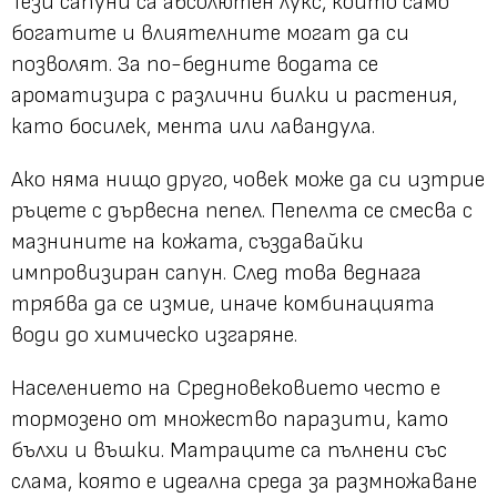
Тези сапуни са абсолютен лукс, който само
богатите и влиятелните могат да си
позволят. За по-бедните водата се
ароматизира с различни билки и растения,
като босилек, мента или лавандула.
Ако няма нищо друго, човек може да си изтрие
ръцете с дървесна пепел. Пепелта се смесва с
мазнините на кожата, създавайки
импровизиран сапун. След това веднага
трябва да се измие, иначе комбинацията
води до химическо изгаряне.
Населението на Средновековието често е
тормозено от множество паразити, като
бълхи и въшки. Матраците са пълнени със
слама, която е идеална среда за размножаване