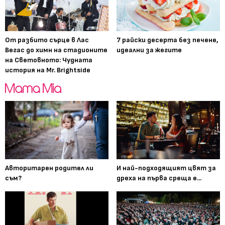
От разбито сърце в Лас
7 райски десерта без печене,
Вегас до химн на стадионите
идеални за жегите
на Световното: Чудната
история на Mr. Brightside
Авторитарен родител ли
И най-подходящият цвят за
съм?
дреха на първа среща е...