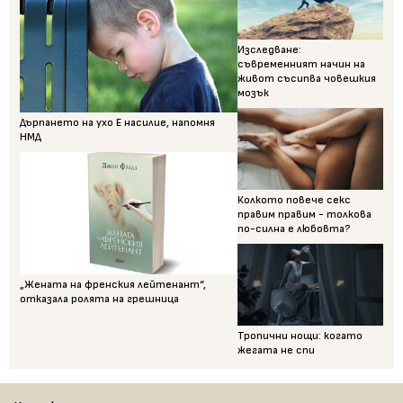
Изследване:
съвременният начин на
живот съсипва човешкия
мозък
Дърпането на ухо Е насилие, напомня
НМД
Колкото повече секс
правим правим - толкова
по-силна е любовта?
„Жената на френския лейтенант“,
отказала ролята на грешница
Тропични нощи: когато
жегата не спи