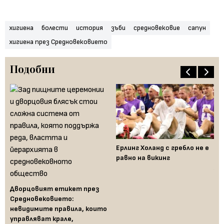
хигиена
болести
история
зъби
средновековие
сапун
хигиена през Средновековието
Подобни
те
Ерлинг Холанд с гребло не е
От
равно на викинг
пр
жи
Дворцовият етикет през
Средновековието:
невидимите правила, които
управляват крале,