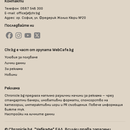
Контакти
Телефон: 0887 548 300
E-mail: office[at]chr.bg
Адрес: гр. София, ул. Фредерик Жолио Кюри №20
Последвайте ни
Chr.bg е част от групата WebCafe.bg
Условия за ползване
Лични данни
За реклама
Новини
Реклама
Chronicle.bg предлага напълно различни начини за реклама – чрез
стандартни банери, иновативни формати, спонсорство на
категории, интерактивни игри и PR съобщения. Повече информация
вижте тук
.
Настройки на личните данни
© Chronicle.bg, "Уебкафе" ЕАД. Всички права запазени.