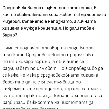
Средновековието е известно като епоха, в
която обикновените хора живеят в мръсотия и
мизерия, къпането е непознато, а личната
хигиена е чужда концепция. Но дали това е
вярно?
Няма еднозначен отговор на този въпрос,
тъй като Средновековието продължава
почти хиляда години, а обичаите се
различават по цял свят. Но е справедливо да
се каже, че макар средновековната хигиена
вероятно да не е впечатляваща по
съвременните стандарти, хората са имали
рутинни практики за къпане и хигиена и са
разбирали важността на чистотата за