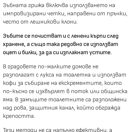
Зъбната грижа включва използването на
импровизирани четки, направени от пръчки,
често от лешникови клони.
Зъбите се почистват и с ленени кърпи след
хранене, а също така редовно се използват
оцет и билки, за да си изплакнат устите.
В градовете по-малките домове не
разполагат с лукса на тоалетна и използват
кофи за събиране на екскрементите, които
по-късно се изхвърлят в поток или общинска
яма. В замъците тоалетните са разположени
над рова, защитния канал, който обгражда
крепостта.
Тези методи не са напълно ефективни, а