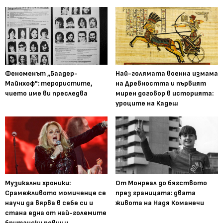
Феноменът „Баадер-
Най-голямата военна измама
Майнхоф": терористите,
на Древността и първият
чието име ви преследва
мирен договор в историята:
уроците на Кадеш
Музикални хроники:
От Монреал до бягството
Срамежливото момиченце се
през границата: двата
научи да вярва в себе си и
живота на Надя Команечи
стана една от най-големите
британски певици