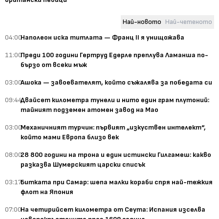
Най-новото
Най-четеното
04:00
Наполеон иска титлата — Франц II я унищожава
11:00
Преди 100 години Гертруд Едерле преплува Ламанша по-
бързо от всеки мъж
03:00
Ашока — завоевателят, който съжалява за победата си
09:44
Двайсет километра тунели и нито един грам плутоний:
тайният подземен атомен завод на Мао
03:00
Механичният турчин: първият „изкуствен интелект“,
който мами Европа близо век
08:00
28 800 години на трона и един истински Гилгамеш: какво
разказва Шумерският царски списък
03:17
Битката при Самар: шепа малки кораби спря най-тежкия
флот на Япония
07:00
На четирийсет километра от Сеута: Испания изселва