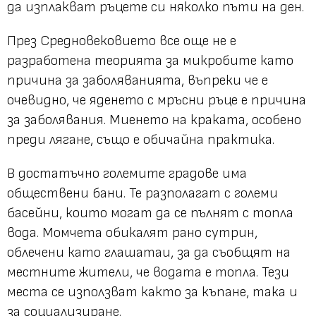
да изплакват ръцете си няколко пъти на ден.
През Средновековието все още не е
разработена теорията за микробите като
причина за заболяванията, въпреки че е
очевидно, че яденето с мръсни ръце е причина
за заболявания. Миенето на краката, особено
преди лягане, също е обичайна практика.
В достатъчно големите градове има
обществени бани. Те разполагат с големи
басейни, които могат да се пълнят с топла
вода. Момчета обикалят рано сутрин,
облечени като глашатаи, за да съобщят на
местните жители, че водата е топла. Тези
места се използват както за къпане, така и
за социализиране.