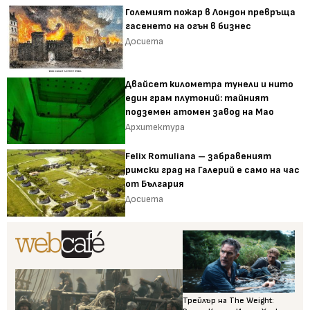
Големият пожар в Лондон превръща
гасенето на огън в бизнес
Досиета
Двайсет километра тунели и нито
един грам плутоний: тайният
подземен атомен завод на Мао
Архитектура
Felix Romuliana – забравеният
римски град на Галерий е само на час
от България
Досиета
Трейлър на The Weight: