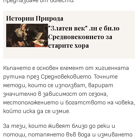
предпазване от болести.
Истории
Природа
"Златен век" ли е било
Средновековието за
старите хора
Къпането е основен елемент от хигиенната
рутина през Средновековието. Точните
методи, които се използват, варират
значително в зависимост от сезона,
местоположението и богатството на човека,
който иска да се измие.
За тези, които живеят близо до реки и
потоци, потапянето във вода и измиването