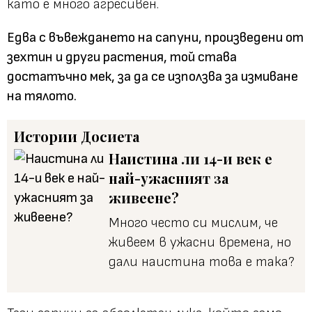
като е много агресивен.
Едва с въвеждането на сапуни, произведени от
зехтин и други растения, той става
достатъчно мек, за да се използва за измиване
на тялото.
Истории
Досиета
Наистина ли 14-и век е
най-ужасният за
живеене?
Много често си мислим, че
живеем в ужасни времена, но
дали наистина това е така?