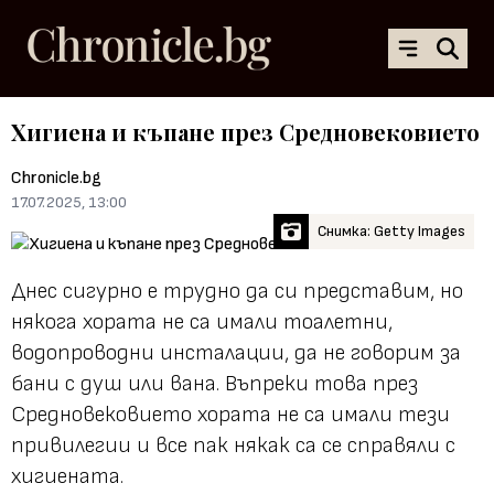
Хигиена и къпане през Средновековието
Chronicle.bg
17.07.2025, 13:00
Снимка: Getty Images
Днес сигурно е трудно да си представим, но
някога хората не са имали тоалетни,
водопроводни инсталации, да не говорим за
бани с душ или вана. Въпреки това през
Средновековието хората не са имали тези
привилегии и все пак някак са се справяли с
хигиената.