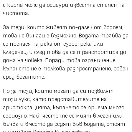
с кърпа може да осигури известна степен на
чистота.
За тези, които живеят по-далеч от водоем,
това не винаги е възможно. Водата трябва да
се пренася на ръка от езеро, река или
кладенец, и след това да се транспортира до
дома на човека. Поради това ограничение,
къпането не е толкова разпространено, освен
сред богатите.
Но за тези, които могат да си позволят
този лукс, като представителите на
аристокрацията, къпането се приема много
сериозно. Най-често те се мият в леген или
бъчва и вместо да седят във водата, стоят