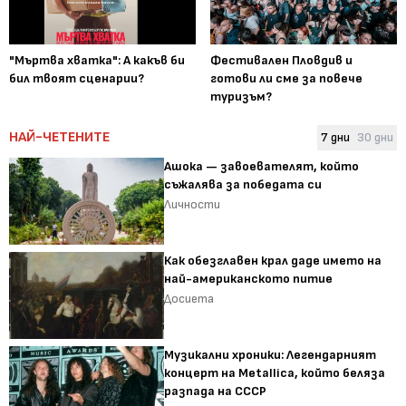
"Мъртва хватка": А какъв би
Фестивален Пловдив и
бил твоят сценарии?
готови ли сме за повече
туризъм?
НАЙ-ЧЕТЕНИТЕ
7 дни
30 дни
Ашока — завоевателят, който
съжалява за победата си
Личности
Как обезглавен крал даде името на
най-американското питие
Досиета
Музикални хроники: Легендарният
концерт на Metallica, който беляза
разпада на СССР