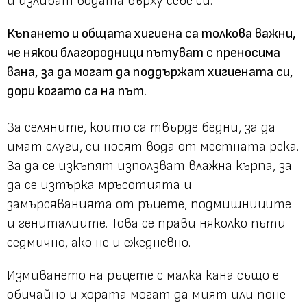
и изливат водата върху себе си.
Къпането и общата хигиена са толкова важни,
че някои благородници пътуват с преносима
вана, за да могат да поддържат хигиената си,
дори когато са на път.
За селяните, които са твърде бедни, за да
имат слуги, си носят вода от местната река.
За да се изкъпят използват влажна кърпа, за
да се изтърка мръсотията и
замърсяванията от ръцете, подмишниците
и гениталиите. Това се прави няколко пъти
седмично, ако не и ежедневно.
Измиването на ръцете с малка кана също е
обичайно и хората могат да мият или поне