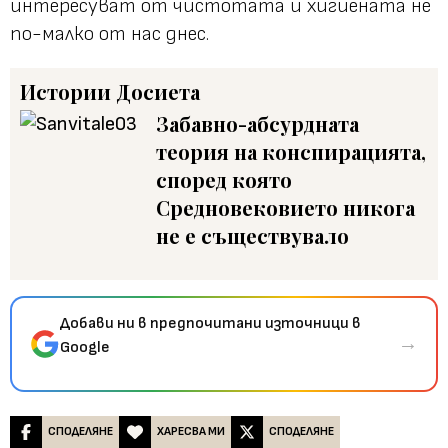
интересуват от чистотата и хигиената не
по-малко от нас днес.
Истории
Досиета
Забавно-абсурдната
теория на конспирацията,
според която
Средновековието никога
не е съществувало
Добави ни в предпочитани източници в
→
Google
СПОДЕЛЯНЕ
ХАРЕСВА МИ
СПОДЕЛЯНЕ