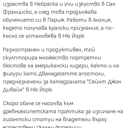
израства в Небраска и учи изкуство в Сан
Франциско, а след това продължава
обучението си в Париж. Работи в Англия,
където получава кралски признания, а по-
късно се установява в Ню Йорк.
Разностранен и продуктивен, той
скулпторира множество портретни
бюстове на американски лидери, както и на
фигури като Дванадесетте апостоли,
предназначени за катедралата "Сейнт Джон
Дивайн" в Ню Йорк.
Скоро обаче се насочва към
древноегипетската практика за изсичане на
гигантски статуи на владетели върху
естествени скални формации.