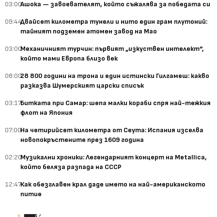
03:00
Ашока — завоевателят, който съжалява за победата си
09:44
Двайсет километра тунели и нито един грам плутоний:
тайният подземен атомен завод на Мао
03:00
Механичният турчин: първият „изкуствен интелект“,
който мами Европа близо век
08:00
28 800 години на трона и един истински Гилгамеш: какво
разказва Шумерският царски списък
03:17
Битката при Самар: шепа малки кораби спря най-тежкия
флот на Япония
07:00
На четирийсет километра от Сеута: Испания изселва
новопокръстените през 1609 година
02:20
Музикални хроники: Легендарният концерт на Metallica,
който беляза разпада на СССР
12:47
Как обезглавен крал даде името на най-американското
питие