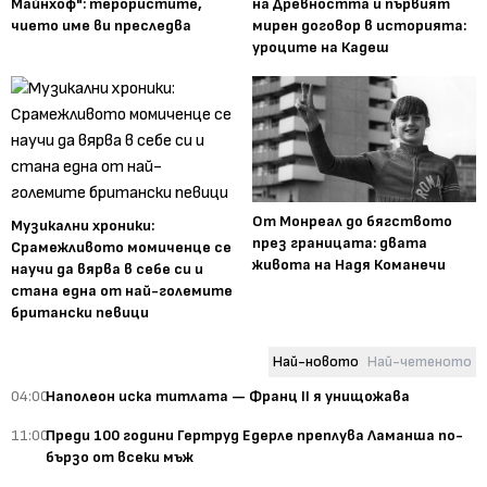
Майнхоф": терористите,
на Древността и първият
чието име ви преследва
мирен договор в историята:
уроците на Кадеш
От Монреал до бягството
Музикални хроники:
през границата: двата
Срамежливото момиченце се
живота на Надя Команечи
научи да вярва в себе си и
стана една от най-големите
британски певици
Най-новото
Най-четеното
04:00
Наполеон иска титлата — Франц II я унищожава
11:00
Преди 100 години Гертруд Едерле преплува Ламанша по-
бързо от всеки мъж