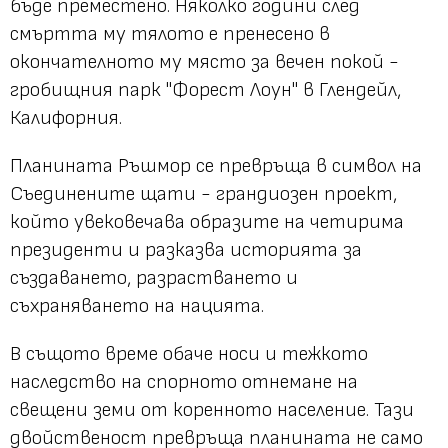
бъде преместено. Няколко години след
смъртта му тялото е пренесено в
окончателното му място за вечен покой -
гробищния парк "Форест Лоун" в Глендейл,
Калифорния.
Планината Ръшмор се превръща в символ на
Съединените щати - грандиозен проект,
който увековечава образите на четирима
президенти и разказва историята за
създаването, разрастването и
съхраняването на нацията.
В същото време обаче носи и тежкото
наследство на спорното отнемане на
свещени земи от коренното население. Тази
двойственост превръща планината не само