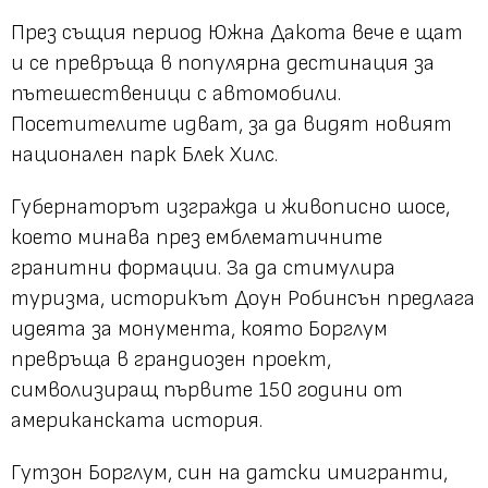
През същия период Южна Дакота вече е щат
и се превръща в популярна дестинация за
пътешественици с автомобили.
Посетителите идват, за да видят новият
национален парк Блек Хилс.
Губернаторът изгражда и живописно шосе,
което минава през емблематичните
гранитни формации. За да стимулира
туризма, историкът Доун Робинсън предлага
идеята за монумента, която Борглум
превръща в грандиозен проект,
символизиращ първите 150 години от
американската история.
Гутзон Борглум, син на датски имигранти,