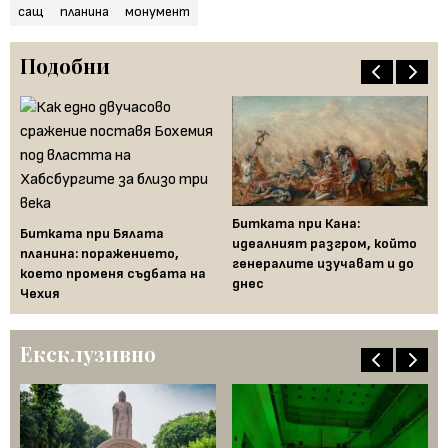
сащ
планина
монумент
Подобни
то
Битката при Кана:
Св
Битката при Бялата
нна
идеалният разгром, който
зн
планина: поражението,
генералите изучават и до
което променя съдбата на
днес
Чехия
Ексклузивно