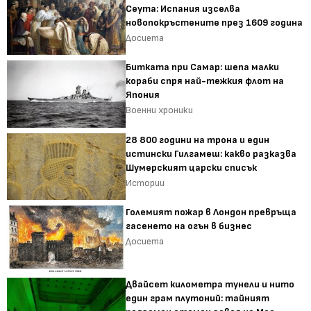
Сеута: Испания изселва
новопокръстените през 1609 година
Досиета
Битката при Самар: шепа малки
кораби спря най-тежкия флот на
Япония
Военни хроники
28 800 години на трона и един
истински Гилгамеш: какво разказва
Шумерският царски списък
Истории
Големият пожар в Лондон превръща
гасенето на огън в бизнес
Досиета
Двайсет километра тунели и нито
един грам плутоний: тайният