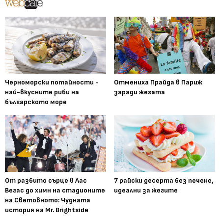
Черноморски потайности -
Отмениха Прайда в Париж
най-вкусните риби на
заради жегата
българското море
От разбито сърце в Лас
7 райски десерта без печене,
Вегас до химн на стадионите
идеални за жегите
на Световното: Чудната
история на Mr. Brightside