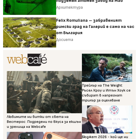
подземен атомен завод на Мао
Архитектура
Felix Romuliana – забравеният
римски град на Галерий е само на час
от България
Досиета
Трейлър на The Weight:
Ръсел Кроу и Итън Хоук се
събират в напрегнат
трилър за оцеляване
Любимите ни битки от света на
Вестерос: Подредени по вкуса за екшън
и зрелища на Webcafe
Бюджет 2026 - кой ще ни