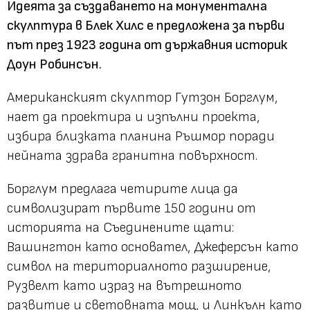
Идеята за създаването на монументална
скулптура в Блек Хилс е предложена за първи
път през 1923 година от държавния историк
Доун Робинсън.
Американският скулптор Гутзон Борглум,
нает да проектира и изпълни проекта,
избира близката планина Ръшмор поради
нейната здрава гранитна повърхност.
Борглум предлага четирите лица да
символизират първите 150 години от
историята на Съединените щати:
Вашингтон като основател, Джеферсън като
символ на териториалното разширение,
Рузвелт като израз на вътрешното
развитие и световната мощ, и Линкълн като