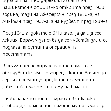
идва от частни дарения. Главата на
Вашингтон е официално открита през 1930
година, тази на Джеферсън през 1936-а, на
Линкълн през 1937-а, а на Рузвелт през 1939-а.
През 1941 г., докато е в Чикаго, за да изнесе
лекция, Борглум започва да се чувства зле и се
подлага на рутинна операция на
простатата.
В резултат на хирургичната намеса се
образуват кръвни съсиреци, които водят до
серия сърдечни удари, като последният
завършва със смъртта му на 6 март.
Първоначално той е погребан в чикагско
гробище, с намерение тялото му по-късно да