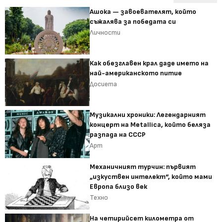
Ашока — завоевателят, който
съжалява за победата си
Личности
Как обезглавен крал даде името на
най-американското питие
Досиета
Музикални хроники: Легендарният
концерт на Metallica, който беляза
разпада на СССР
Арт
Механичният турчин: първият
„изкуствен интелект“, който мами
Европа близо век
Техно
На четирийсет километра от