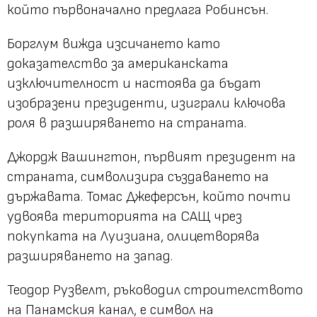
който първоначално предлага Робинсън.
Борглум вижда изсичането като
доказателство за американската
изключителност и настоява да бъдат
изобразени президенти, изиграли ключова
роля в разширяването на страната.
Джордж Вашингтон, първият президент на
страната, символизира създаването на
държавата. Томас Джеферсън, който почти
удвоява територията на САЩ чрез
покупката на Луизиана, олицетворява
разширяването на запад.
Теодор Рузвелт, ръководил строителството
на Панамския канал, е символ на