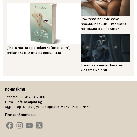
Колкото повече секс
правим правим - толкова
по-силна е любовта?
„Жената на френския лейтенант“,
отказала ролята на грешница
Тропични нощи: когато
жегата не спи
Контакти
Телефон: 0887 548 300
E-mail: office[at]chr.bg
Адрес: гр. София, ул. Фредерик Жолио Кюри №20
Последвайте ни