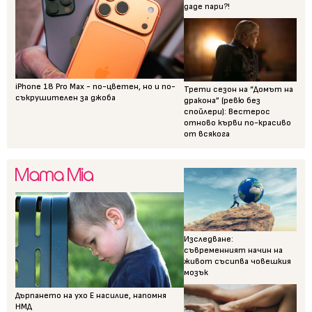
даде пари?!
iPhone 18 Pro Max - по-цветен, но и по-
Трети сезон на “Домът на
съкрушителен за джоба
дракона” (ревю без
спойлери): Вестерос
отново кърви по-красиво
от всякога
Изследване:
съвременният начин на
живот съсипва човешкия
мозък
Дърпането на ухо Е насилие, напомня
НМД