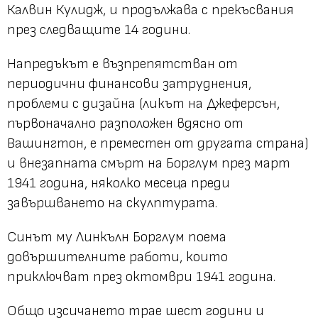
Калвин Кулидж, и продължава с прекъсвания
през следващите 14 години.
Напредъкът е възпрепятстван от
периодични финансови затруднения,
проблеми с дизайна (ликът на Джеферсън,
първоначално разположен вдясно от
Вашингтон, е преместен от другата страна)
и внезапната смърт на Борглум през март
1941 година, няколко месеца преди
завършването на скулптурата.
Синът му Линкълн Борглум поема
довършителните работи, които
приключват през октомври 1941 година.
Общо изсичането трае шест години и