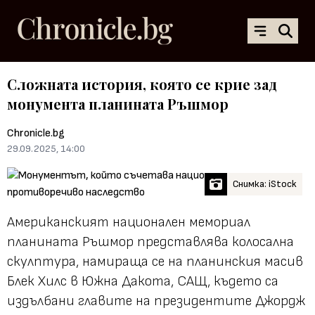
Сложната история, която се крие зад
монумента планината Ръшмор
Chronicle.bg
29.09.2025, 14:00
Снимка: iStock
Американският национален мемориал
планината Ръшмор представлява колосална
скулптура, намираща се на планинския масив
Блек Хилс в Южна Дакота, САЩ, където са
издълбани главите на президентите Джордж