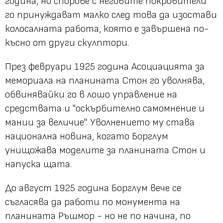
година, но спорове с неговите покровители
го принуждават малко след това да изостави
колосалната работа, която е завършена по-
късно от други скулптори.
През февруари 1925 година Асоциацията за
мемориала на планината Стон го уволнява,
обвинявайки го в лошо управление на
средствата и "оскърбително самомнение и
мании за величие". Уволнението му става
национална новина, когато Борглум
унищожава моделите за планината Стон и
напуска щата.
До август 1925 година Борглум вече се
съгласява да работи по монумента на
планината Ръшмор - но не по начина, по