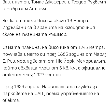
Вашингтон, Томас Джеферсън, Теодор Рузвелт
и Ейбрахам Линкълн.
Всяка от тях е висока около 18 метра.
Издълбани са в гранита на югоизточния
склон на планината Ръшмор.
Самата планина, на височина от 1745 метра,
получава името си през 1885 година от Чарлз
Е. Ръшмор, адвокат от Ню Йорк. Мемориалът,
който обхваща площ от 5 кв. км, е официално
открит през 1927 година.
През 1933 година Националната служба за
парковете на САЩ поема управлението на
обекта.