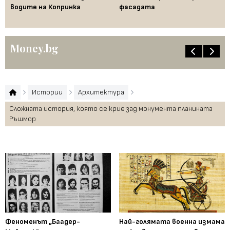
водите на Копринка
фасадата
зе
Money.bg
Истории
Архитектура
Сложната история, която се крие зад монумента планината
Ръшмор
Феноменът „Баадер-
Най-голямата военна измама