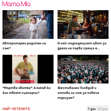
Авторитарен родител ли
И най-подходящият цвят за
съм?
дреха на първа среща е...
"Мъртва хватка": А какъв би
Фестивален Пловдив и
бил твоят сценарии?
готови ли сме за повече
туризъм?
НАЙ-ЧЕТЕНИТЕ
7 дни
30 дни