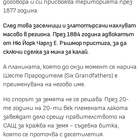
договора и си присвоява територията през
1877 година.
След това заселници и златотърсачи нахлуват
масово в региона. През 1884 година адвокатът
от Ню Йорк Чарлз Е. Ръшмор пристига, за да
сключи сделка за мина за калай.
А планината, която до онзи момент се нарича
Шесте Прародителя (Six Grandfathers) е
преименувана на негово име.
Но спорът за земята не се решава. През 20-
те години на 20-ти век племената лакота
завеждат дело срещу правителството на
САЩ за кражба на земя - съдебна битка,
която се проточва с десетилетия.