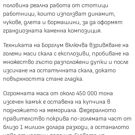
половина реална работа от стотици
работници, които използват динамит,
чукове, длета и бормашини, за да оформят
грандиозната каменна композиция.
Техниката на Борглум включва взривяване на
големи маси скала с експлозиви, пробиване на
множество гъсто разположени дупки и после
изсичане на остатъчната скала, докато
повърхността стане гладка.
Огромната маса от около 450 000 тона
изсечен камък е оставена на купчина в
подножието на мемориала. Федералното
правителство покрива по-голямата част от
близо 1 милион долара разходи, а останалото