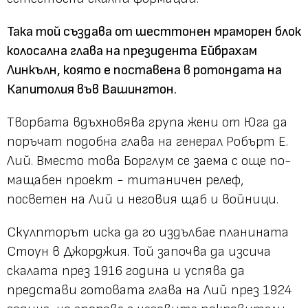
Така той създава от шесттонен мраморен блок
колосална глава на президента Ейбрахам
Линкълн, която е поставена в ротондата на
Капитолия във Вашингтон.
Творбата вдъхновява група жени от Юга да
поръчат подобна глава на генерал Робърт Е.
Лий. Вместо това Борглум се заема с още по-
мащабен проект - титаничен релеф,
посветен на Лий и неговия щаб и войници.
Скулпторът иска да го издълбае планината
Стоун в Джорджия. Той започва да изсича
скалата през 1916 година и успява да
представи готовата глава на Лий през 1924