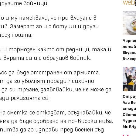
 другите войници.
 и му намеквали, че при влизане в
жив. Замерят го и с ботуши и други
през нощта.
Черно
потай
 и тормозен както от редници, така и
вкусн
 вярата си и е образцов войник.
бълга
Дос да бъде отстранен от армията.
т да го уволнят поради психично
да си тръгне, заявявайки, че не може да
От ра
ради религията си.
Лас Ве
стади
на сметка се отказват, осъзнавайки, че
Свето
яма да бъде одобрено на по-високи нива.
Чудна
Mr. Bri
питва да го изправи пред военен съд