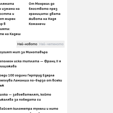
олямата
От Монреал до
а измама на
бягството през
остта и
границата: двата
ят мирен
живота на Надя
р в
Команечи
ията:
те на Кадеш
Най-новото
Най-четеното
ругият мит за Минотавъра
аполеон иска титлата — Франц II я
нищожава
реди 100 години Гертруд Едерле
реплува Ламанша по-бързо от всеки
ъж
шока — завоевателят, който
ъжалява за победата си
вайсет километра тунели и нито