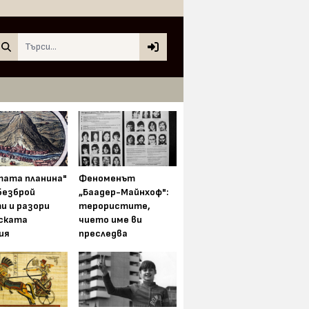
Search
тата планина"
Феноменът
безброй
„Баадер-Майнхоф":
и и разори
терористите,
ската
чието име ви
ия
преследва