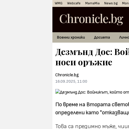
WMG
Webcafe
MamaMia
News.bg
Mon
Военни хроники
Досиета
Личн
Дезмънд Дос: Во
носи оръжие
Chronicle.bg
16.09.2025, 11:00
По време на Втората светов
определени като "отказващи
Това са предимно мъже, чии