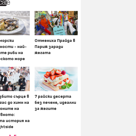
морски
Отмениха Прайда в
ности - най-
Париж заради
ите риби на
жегата
рското море
збито сърце в
7 райски десерта
гас до химн на
без печене, идеални
оните на
за жегите
вното:
та история на
ghtside