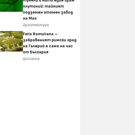
тунели и нито един грам
плутоний: тайният
подземен атомен завод
на Мао
Архитектура
Felix Romuliana –
забравеният римски град
на Галерий е само на час
от България
Досиета