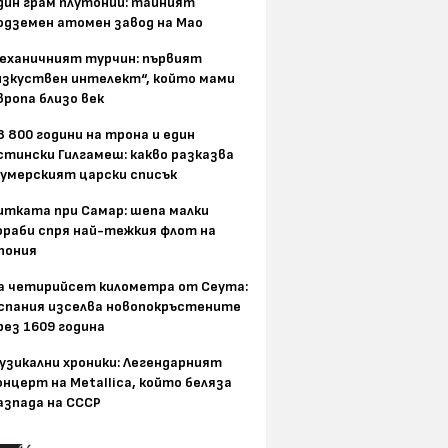
дин грам плутоний: тайният
одземен атомен завод на Мао
еханичният турчин: първият
изкуствен интелект“, който мами
вропа близо век
8 800 години на трона и един
стински Гилгамеш: какво разказва
умерският царски списък
итката при Самар: шепа малки
ораби спря най-тежкия флот на
пония
а четирийсет километра от Сеута:
спания изселва новопокръстените
рез 1609 година
узикални хроники: Легендарният
онцерт на Metallica, който беляза
азпада на СССР