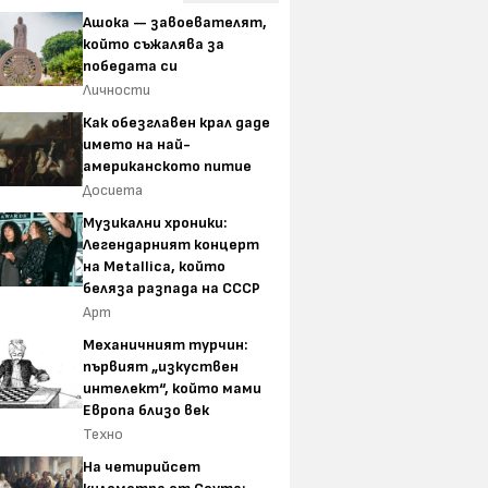
Ашока — завоевателят,
който съжалява за
победата си
Личности
Как обезглавен крал даде
името на най-
американското питие
Досиета
Музикални хроники:
Легендарният концерт
на Metallica, който
беляза разпада на СССР
Арт
Механичният турчин:
първият „изкуствен
интелект“, който мами
Европа близо век
Техно
На четирийсет