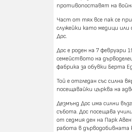
противопоставят на войн
Част от тях все пак се пр
служейки като медици или 
Дос.
Дос е роден на 7 февруари 
семейството на дърводелец
фабрика за обувки Берта Ед
Той е отгледан със силна в
посещавайки църква на ад
Дезмънд Дос има силни въ
събота. Дос посещава учи
от седмия ден на Парк Авен
работа в дърводобивната к