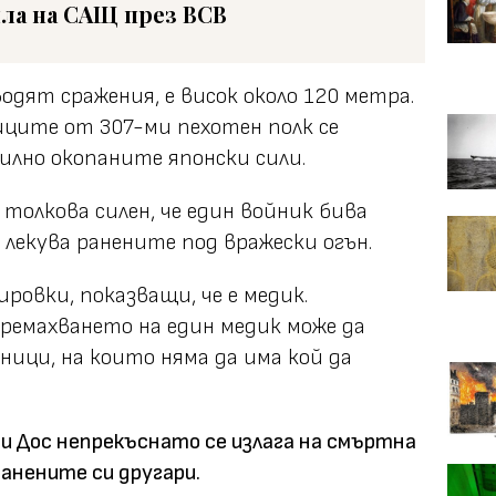
ла на САЩ през ВСВ
дят сражения, е висок около 120 метра.
иците от 307-ми пехотен полк се
силно окопаните японски сили.
толкова силен, че един войник бива
с лекува ранените под вражески огън.
ировки, показващи, че е медик.
премахването на един медик може да
йници, на които няма да има кой да
и Дос непрекъснато се излага на смъртна
ранените си другари.