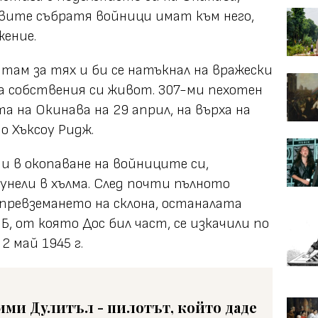
овите събратя войници имат към него,
жение.
там за тях и би се натъкнал на вражески
к за собствения си живот. 307-ми пехотен
а на Окинава на 29 април, на върха на
о Хъксоу Ридж.
 в окопаване на войниците си,
нели в хълма. След почти пълното
превземането на склона, останалата
Б, от която Дос бил част, се изкачили по
2 май 1945 г.
ми Дулитъл - пилотът, който даде