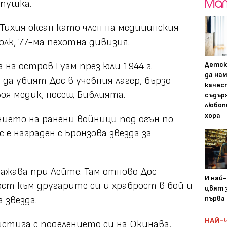
 пушка.
а Тихия океан като член на медицинския
лк, 77-ма пехотна дивизия.
на остров Гуам през юли 1944 г.
Детск
да на
да убият Дос в учебния лагер, бързо
качес
оя медик, носещ Библията.
съдър
любоп
хора
нието на ранени войници под огън по
с е награден с Бронзова звезда за
сражава при Лейте. Там отново Дос
И най
ст към другарите си и храброст в бой и
цвят з
 звезда.
първа 
НАЙ-
истига с поделението си на Окинава,