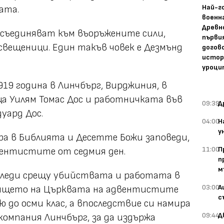
Най-г
ата.
военн
Древн
исъединяват към въоръжените сили,
първи
свещеници. Един такъв човек е Дезмънд
догово
истор
уроци
1919 година в Линчбърг, Вирджиния, в
а Уилям Томас Дос и работничката във
09:39
Д
уард Дос.
04:00
Н
у
яра в Библията и Десетте Божи заповеди,
11:00
П
вентистите от седмия ден.
п
м
згледи срещу убийствата и работата в
03:00
А
лището на Църквата на адвентистите
с
ю до осми клас, а впоследствие си намира
09:44
Д
омпания Линчбърг, за да издържа