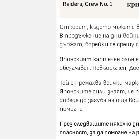
кри
Откосът, където мъжете во
В продължение на дни войн
държат, борейки се срещу 
Японският картечен огън е 
обезглавен. Невъоръжен, До
Той е премахва всички марк
Японските сили знаят, че 
доведе до загуба на още во
помогне.
През следващите няколко дн
опасност, за да помогне на 