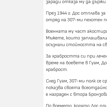
заради отказа му да държи
През 1944 г. Дос отплава з
отряд на 307-ми пехотен по
Военната му част акостира 
Мъжете, които заплашвали 
осъзнали стойността на св
За храбростта си при лече
време на боевете в Гуам, До
храброст.
След Гуам, 307-ми полк се 
показва своята всеотдайно
е награден с втора Бронзова
По времето, когато Дос пр