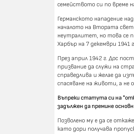
семейството си по време н
Германското нападение над
началото на Втората свет
неутралитет, но това се п
Харбър на 7 декември 1941 г
През април 1942 г. Дос по
призвание да служи на стра
справедлива и желае да изпъ
спасяване на животи, а не
Въпреки статута си на "отк
задължен да премине основн
Позволено му е да се откаж
като дори получава пропуск