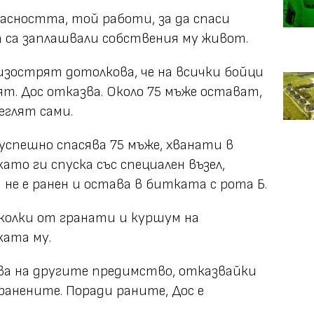
пасността, той работи, за да спаси
 са заплашвали собствения му живот.
е изострят дотолкова, че на всички бойци
ят. Дос отказва. Около 75 мъже остават,
еглят сами.
с успешно спасява 75 мъже, хванати в
като ги спуска със специален възел,
 не е ранен и остава в битката с рота Б.
сколки от гранати и куршум на
ката му.
ава на другите предимство, отказвайки
ранените. Поради раните, Дос е