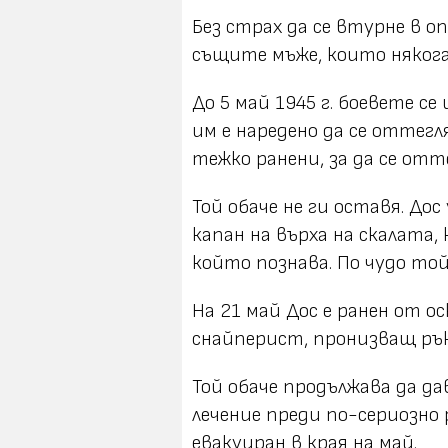
Без страх да се втурне в о
същите мъже, които някога
До 5 май 1945 г. боевете с
им е наредено да се оттегл
тежко ранени, за да се отт
Той обаче не ги оставя. До
капан на върха на скалата, 
който познава. По чудо той
На 21 май Дос е ранен от о
снайперист, пронизващ ръ
Той обаче продължава да д
лечение преди по-сериозно 
евакуиран в края на май.