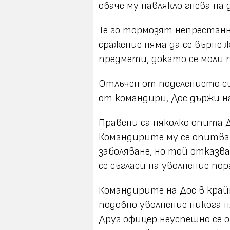
обаче му навлякло гнева на
Те го тормозят непрестанно
сражение няма да се върне 
предмети, докато се моли 
Отлъчен от поделението си
от командири, Дос държи на
Правени са няколко опита 
Командирите му се опитва
заболяване, но той отказва 
се съгласи на уволнение по
Командирите на Дос в край
подобно уволнение никога н
Друг офицер неуспешно се о