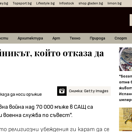
ey.bg
Topsport.bg
Lifestyle.bg
Infostock
shop.gladen.bg
limon.bg
ости
Архитектура
Арт
Техно
Природа
Спорт
йникът, който отказа да
"Бога
отне 
живот
Снимка: Getty Images
Испан
импер
на война над 70 000 мъже в САЩ са
 военна служба по съвест".
то религиозни убеждения ги карат да се