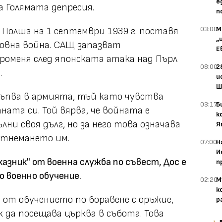
е
а Голямата депресия.
п
03:00
М
 Полша на 1 септември 1939 г. поставя
„
овна война. САЩ запазват
Е
роменя след японската атака над Пърл
08:00
2
.
и
Ш
стъпва в армията, тъй като чувства
03:17
Б
ната си. Той вярва, че войната е
к
лни своя дълг, но за него това означава
Я
 отнемането им.
07:00
Н
И
азник" от военна служба по съвест, Дос е
п
о военно обучение.
02:20
М
к
е от обучението по боравене с оръжие,
р
 да посещава църква в събота. Това