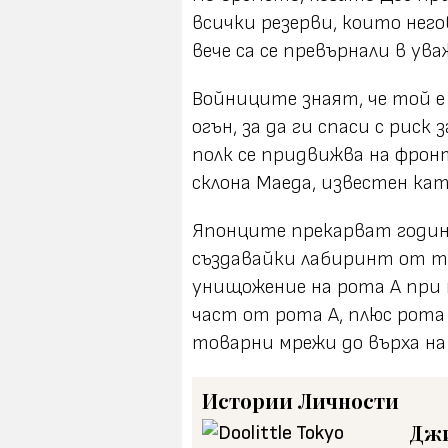
всички резерви, които нег
вече са се превърнали в ува
Войниците знаят, че той е 
огън, за да ги спаси с рис
полк се придвижва на фронт
склона Маеда, известен кат
Японците прекарват години
създавайки лабиринт от ту
унищожение на рота А при 
част от рота А, плюс рота 
товарни мрежи до върха на 
Истории
Личности
Джи