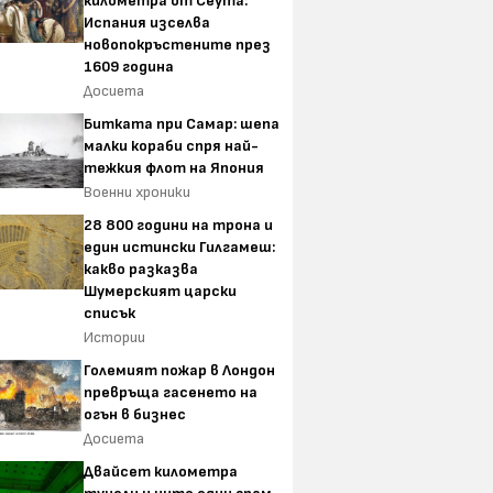
километра от Сеута:
Испания изселва
новопокръстените през
1609 година
Досиета
Битката при Самар: шепа
малки кораби спря най-
тежкия флот на Япония
Военни хроники
28 800 години на трона и
един истински Гилгамеш:
какво разказва
Шумерският царски
списък
Истории
Големият пожар в Лондон
превръща гасенето на
огън в бизнес
Досиета
Двайсет километра