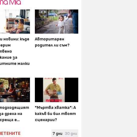
и новини: къде
Авторитарен
мерим
родител ли съм?
твено
жание за
итните малки
-подходящият
"Мъртва хватка": А
а дреха на
какъв би бил твоят
среща е...
сценарии?
ЧЕТЕНИТЕ
7 дни
30 дни