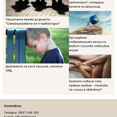
лейтенант“, отказала
ролята на грешница
Национална мрежа за децата:
"Саморазправата не е правосъдие"
Изследване:
съвременният начин на
живот съсипва човешкия
мозък
Дърпането на ухо Е насилие, напомня
НМД
Колкото повече секс
правим правим - толкова
по-силна е любовта?
Контакти
Телефон: 0887 548 300
E-mail: office[at]chr.bg