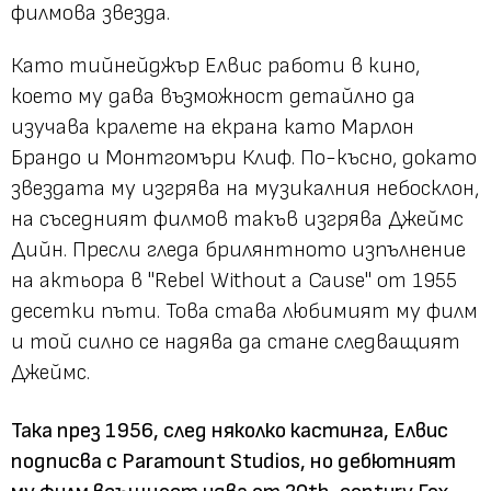
филмова звезда.
Като тийнейджър Елвис работи в кино,
което му дава възможност детайлно да
изучава кралете на екрана като Марлон
Брандо и Монтгомъри Клиф. По-късно, докато
звездата му изгрява на музикалния небосклон,
на съседният филмов такъв изгрява Джеймс
Дийн. Пресли гледа брилянтното изпълнение
на актьора в "Rebel Without a Cause" от 1955
десетки пъти. Това става любимият му филм
и той силно се надява да стане следващият
Джеймс.
Така през 1956, след няколко кастинга, Елвис
подписва с Paramount Studios, но дебютният