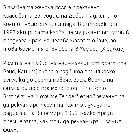
В главната женска роля е прекалено
красивата 23-годишна Дебра Паджет, по
която Елвис силно си пада. В интервю от
1997 актрисата казва, че музикантът дори й
предлага брак. За негова жалост обаче, по
това време тя е "влюбена в Хауърд [Хюджис]".
Ролята на Елвис (на най-малкия от братята
Рено, Клинт) скоро е развита от няколко
реплики до доста повече. Заглавието на
филма също е променено от "The Reno
Brothers" на "Love Me Tender", едновременно за
да рекламира песента, която излиза по
радиата на 3 ноември 1956, малко преди
премиерата, както и да рекламира и самия
филм.