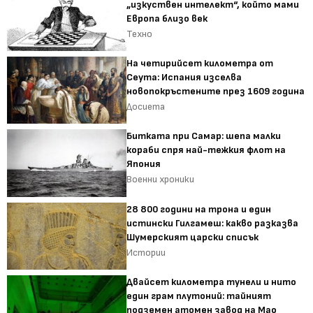
„изкуствен интелект“, който мами
Европа близо век
Техно
На четирийсет километра от
Сеута: Испания изселва
новопокръстените през 1609 година
Досиета
Битката при Самар: шепа малки
кораби спря най-тежкия флот на
Япония
Военни хроники
28 800 години на трона и един
истински Гилгамеш: какво разказва
Шумерският царски списък
Истории
Двайсет километра тунели и нито
един грам плутоний: тайният
подземен атомен завод на Мао