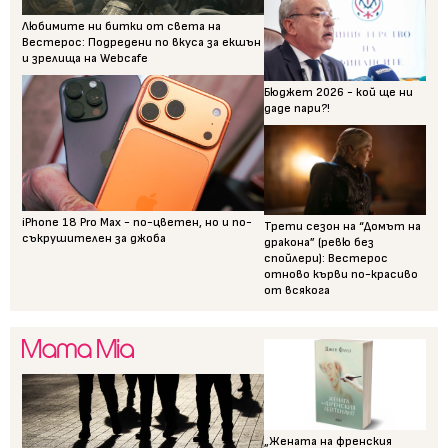
Любимите ни битки от света на
Вестерос: Подредени по вкуса за екшън
и зрелища на Webcafe
Бюджет 2026 - кой ще ни
даде пари?!
iPhone 18 Pro Max - по-цветен, но и по-
Трети сезон на “Домът на
съкрушителен за джоба
дракона” (ревю без
спойлери): Вестерос
отново кърви по-красиво
от всякога
„Жената на френския