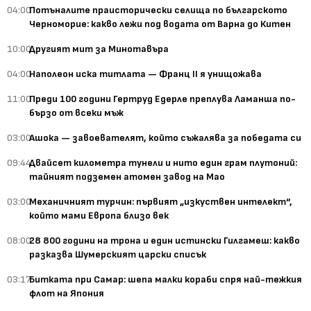
04:00
Потъналите праисторически селища по българското
Черноморие: какво лежи под водата от Варна до Китен
10:00
Другият мит за Минотавъра
04:00
Наполеон иска титлата — Франц II я унищожава
11:00
Преди 100 години Гертруд Едерле преплува Ламанша по-
бързо от всеки мъж
03:00
Ашока — завоевателят, който съжалява за победата си
09:44
Двайсет километра тунели и нито един грам плутоний:
тайният подземен атомен завод на Мао
03:00
Механичният турчин: първият „изкуствен интелект“,
който мами Европа близо век
08:00
28 800 години на трона и един истински Гилгамеш: какво
разказва Шумерският царски списък
03:17
Битката при Самар: шепа малки кораби спря най-тежкия
флот на Япония