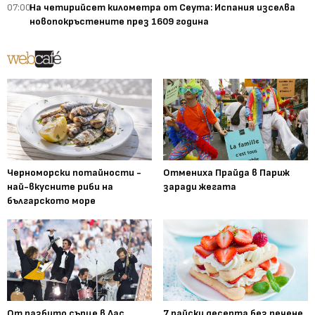
07:00
На четирийсет километра от Сеута: Испания изселва
новопокръстените през 1609 година
Черноморски потайности -
Отмениха Прайда в Париж
най-вкусните риби на
заради жегата
българското море
От разбито сърце в Лас
7 райски десерта без печене,