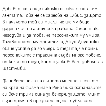
Добавят се и още няколко негови песни към
лентата. Това не се харесва на Елвис, защото
в началото той си мисли, че ще му бъде
дадена чисто актьорска работа. Също така
негодува и за това, че персонажът му умира.
Тогавашната му приятелка, Джун Джуанико,
обаче успява да го убеди с тезата, че помни
персонажите с трагична съдба много повече,
отколкото тези, които заживяват доволни и
щастливи.
Феновете не са на същото мнение и когато
на края на филма мама Рено вика останалите
си вече трима сина за вечеря, защото Клинт
е застрелян в предната сцена, публиката