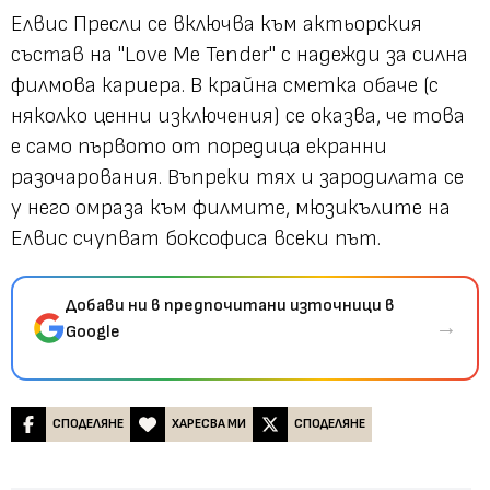
Елвис Пресли се включва към актьорския
състав на "Love Me Tender" с надежди за силна
филмова кариера. В крайна сметка обаче (с
няколко ценни изключения) се оказва, че това
е само първото от поредица екранни
разочарования. Въпреки тях и зародилата се
у него омраза към филмите, мюзикълите на
Елвис счупват боксофиса всеки път.
Добави ни в предпочитани източници в
→
Google
СПОДЕЛЯНЕ
ХАРЕСВА МИ
СПОДЕЛЯНЕ