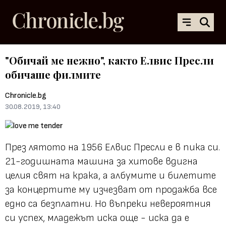
"Обичай ме нежно", както Елвис Пресли
обичаше филмите
Chronicle.bg
30.08.2019, 13:40
През лятото на 1956 Елвис Пресли е в пика си.
21-годишната машина за хитове вдигна
целия свят на крака, а албумите и билетите
за концертите му изчезват от продажба все
едно са безплатни. Но въпреки невероятния
си успех, младежът иска още - иска да е