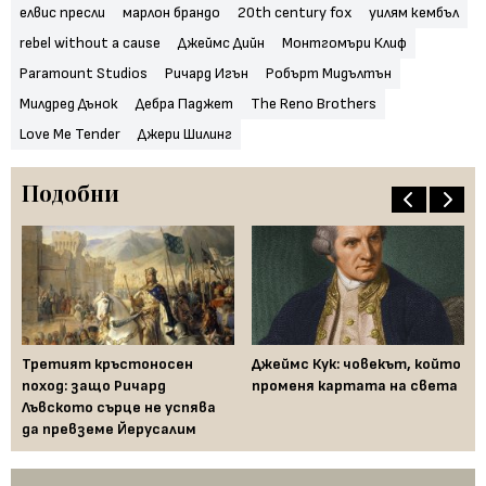
елвис пресли
марлон брандо
20th century fox
уилям кембъл
rebel without a cause
Джеймс Дийн
Монтгомъри Клиф
Paramount Studios
Ричард Игън
Робърт Мидълтън
Милдред Дънок
Дебра Паджет
The Reno Brothers
Love Me Tender
Джери Шилинг
Подобни
Третият кръстоносен
Джеймс Кук: човекът, който
Ме
и
поход: защо Ричард
променя картата на света
пъ
Лъвското сърце не успява
ин
да превземе Йерусалим
Ев