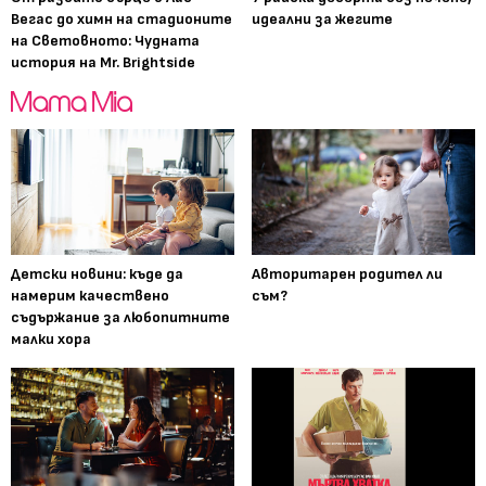
Вегас до химн на стадионите
идеални за жегите
на Световното: Чудната
история на Mr. Brightside
Детски новини: къде да
Авторитарен родител ли
намерим качествено
съм?
съдържание за любопитните
малки хора