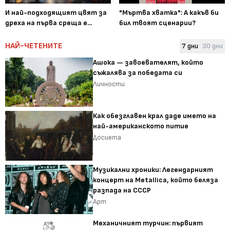
И най-подходящият цвят за
"Мъртва хватка": А какъв би
дреха на първа среща е...
бил твоят сценарии?
НАЙ-ЧЕТЕНИТЕ
7 дни
30 дни
Ашока — завоевателят, който
съжалява за победата си
Личности
Как обезглавен крал даде името на
най-американското питие
Досиета
Музикални хроники: Легендарният
концерт на Metallica, който беляза
разпада на СССР
Арт
Механичният турчин: първият