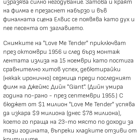
изразява силно негодувание. Затова и краят
на филма е презаснет набързо и във
финалната сцена Елвис се появява като дух и
пее песента от заглавието.
Снимките на "Love Me Tender" приключват
през октомври 1956 и след бърз монтаж
лентата излиза на 15 ноември като постига
сравнително хитов успех, дебютирайки
(някак иронично) седмица преди последният
филм на Джеймс Дийн "Giant". (Дийн умира
година по-рано - през септември 1955.) С
бюджет от $1 милион "Love Me Tender" успява
да изкара $9 милиона (днес $78 милиона),
което го праща на 23-то място по доходи за
тази годината, въпреки хладките отзиви от
критиците.