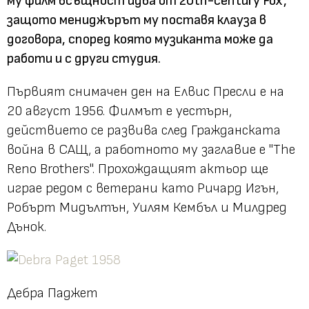
му филм всъщност идва от 20th-century Fox,
защото мениджърът му поставя клауза в
договора, според която музиканта може да
работи и с други студия.
Първият снимачен ден на Елвис Пресли е на
20 август 1956. Филмът е уестърн,
действието се развива след Гражданската
война в САЩ, а работното му заглавие е "The
Reno Brothers". Прохождащият актьор ще
играе редом с ветерани като Ричард Игън,
Робърт Мидълтън, Уилям Кембъл и Милдред
Дънок.
Дебра Паджет