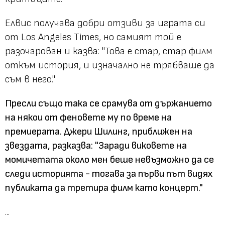
Елвис получава добри отзиви за играта си
от Los Angeles Times, но самият той е
разочарован и казва: "Това е стар, стар филм
откъм история, и изначално не трябваше да
съм в него."
Пресли също така се срамува от държанието
на някои от феновете му по време на
премиерата. Джери Шилинг, приближен на
звездата, разказва: "Заради виковете на
момичетата около мен беше невъзможно да се
следи историята - тогава за първи път видях
публиката да третира филм като концерт."
...