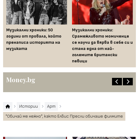
Музикални хроники: 50
Музикални хроники:
Од
години от провала, който
Срамежливото момиченце
во
пренаписа историята на
се научи да вярва в себе си и
ко
музиката
стана една от най-
големите британски
певици
Money.bg
Истории
Арт
"Обичай ме нежно", както Елвис Пресли обичаше филмите