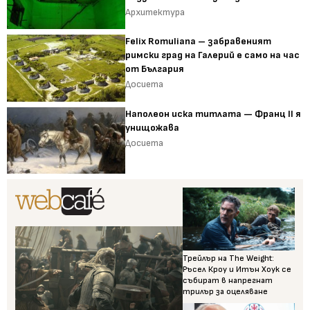
Архитектура
Felix Romuliana – забравеният
римски град на Галерий е само на час
от България
Досиета
Наполеон иска титлата — Франц II я
унищожава
Досиета
Трейлър на The Weight:
Ръсел Кроу и Итън Хоук се
събират в напрегнат
трилър за оцеляване