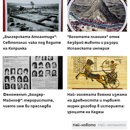
„Българската Атлантида":
"Богатата планина" отне
Севтополис чака под водите
безброй животи и разори
на Копринка
Испанската империя
Феноменът „Баадер-
Най-голямата военна измама
Майнхоф": терористите,
на Древността и първият
чието име ви преследва
мирен договор в историята:
уроците на Кадеш
Най-новото
Най-четеното