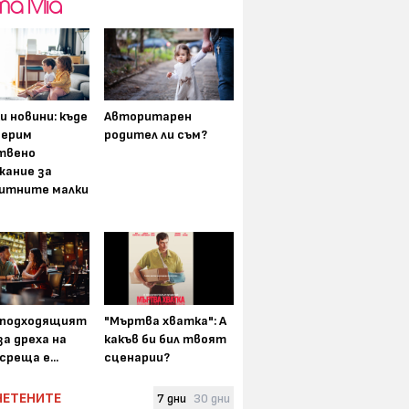
и новини: къде
Авторитарен
мерим
родител ли съм?
твено
жание за
итните малки
-подходящият
"Мъртва хватка": А
а дреха на
какъв би бил твоят
среща е...
сценарии?
ЧЕТЕНИТЕ
7 дни
30 дни