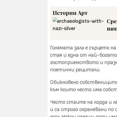
Истории
Арт
Сре
нам
Голямата зала е сърцето н
стая и една от най-богато
гостоприемството и празн
поетични рецитали.
Обикновено собствениците 
към които често има собст
Често стаите на лорда и л
и са строго охранявани по 
тях. Някои замъци дори им