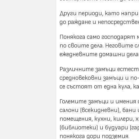
Други периоди, като напри
до раждане и непосредствен
Понякога само господарят м
по своите дела. Неговите с
ежедневните домашни дела 
Различните замъци естест
средновековни замъци и по
се състоят от една кула, к
Големите замъци и имения о
салони (всекидневни), бани
помещения, кухни, килери, 
(библиотеки) и будуари (га
понякога дори подземия.