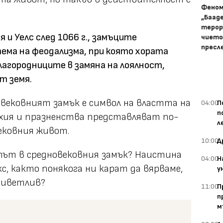
Фено
„Баад
терор
 и Уелс след 1066 г., замъците
чието
пресл
ма на феодализма, при която хората
лагородниците в замяна на лоялност,
т земя.
овековният замък е символ на властта на
04:00
П
п
рхия и празненства представляват по-
л
ековния живот.
10:00
Д
тът в средновековния замък? Наистина
04:00
Н
кс, както понякога ни карат да вярваме,
у
приветлив?
11:00
П
п
м