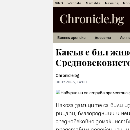
WMG
Webcafe
MamaMia
News.bg
Mon
Военни хроники
Досиета
Личн
Какъв е бил жив
Средновековиет
Chronicle.bg
30.07.2025, 14:00
Някога замъците са били из
рицари, благородници и не
средновековно домакинство
представим подобен начин