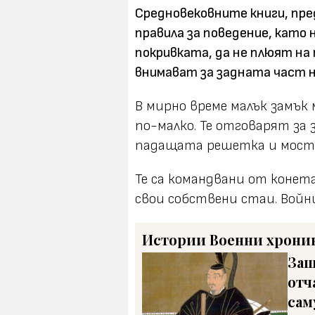
Средновековните книги, пред
правила за поведение, като 
покривката, да не плюят на п
внимават за задната част н
В мирно време малък замък
по-малко. Те отговарят за
падащата решетка и моста
Те са командвани от конет
свои собствени стаи. Вой
Истории
Военни хрони
Защ
отч
сам