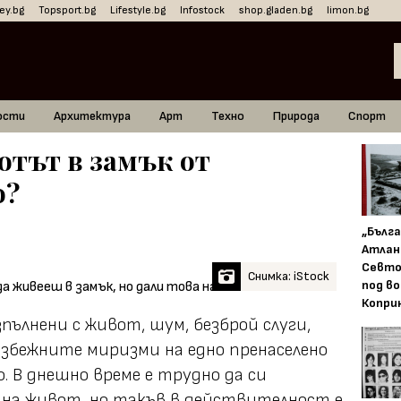
ey.bg
Topsport.bg
Lifestyle.bg
Infostock
shop.gladen.bg
limon.bg
ости
Архитектура
Арт
Техно
Природа
Спорт
отът в замък от
о?
„Бълг
Атлан
Севто
Снимка: iStock
под в
Копри
пълнени с живот, шум, безброй слуги,
избежните миризми на едно пренаселено
. В днешно време е трудно да си
 на живот, но такъв в действителност е