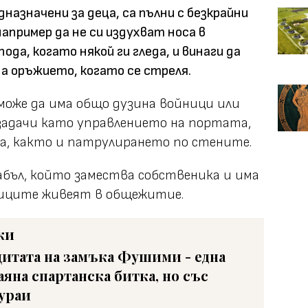
назначени за деца, са пълни с безкрайни
например да не си издухват носа в
ода, когато някой ги гледа, и винаги да
а оръжието, когато се стреля.
 може да има общо дузина войници или
 задачи като управлението на портата,
, както и патрулирането по стените.
абъл, който замества собственика и има
ниците живеят в общежитие.
ки
итата на замъка Фушими - една
аяна спартанска битка, но със
ураи