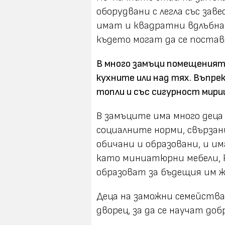
оборудвани с легла със зав
имат и квадратни вдлъбна
където могат да се постав
В много замъци помещенията
кухните или над тях. Въпрек
топли и със сигурност мири
В замъците има много деца
социалните норми, свързани
обичани и образовани, и и
като миниатюрни мебели, к
образоват за бъдещия им 
Деца на заможни семейства
дворец, за да се научат до