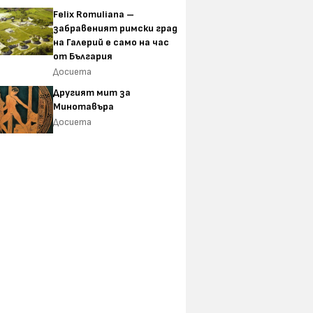
Felix Romuliana –
забравеният римски град
на Галерий е само на час
от България
Досиета
Другият мит за
Минотавъра
Досиета