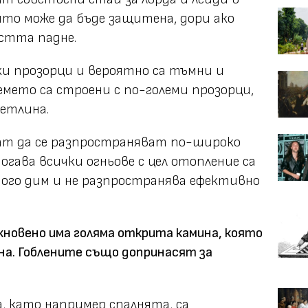
ято може да бъде защитена, дори ако
стта падне.
и прозорци и вероятно са тъмни и
емето са строени с по-големи прозорци,
етлина.
ат да се разпространяват по-широко
гава всички огньове с цел отопление са
ого дим и не разпространява ефективно
икновено има голяма открита камина, която
на. Гоблените също допринасят за
, като например спалнята, са