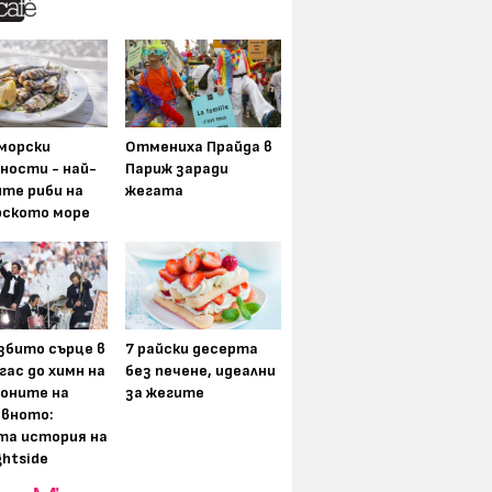
морски
Отмениха Прайда в
ности - най-
Париж заради
ите риби на
жегата
рското море
збито сърце в
7 райски десерта
гас до химн на
без печене, идеални
оните на
за жегите
вното:
та история на
ghtside