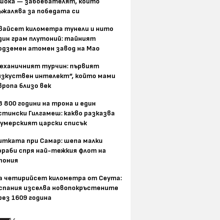
шока — завоевателят, който
ъжалява за победата си
вайсет километра тунели и нито
дин грам плутоний: тайният
одземен атомен завод на Мао
еханичният турчин: първият
изкуствен интелект“, който мами
вропа близо век
8 800 години на трона и един
стински Гилгамеш: какво разказва
умерският царски списък
итката при Самар: шепа малки
ораби спря най-тежкия флот на
пония
а четирийсет километра от Сеута:
спания изселва новопокръстените
рез 1609 година