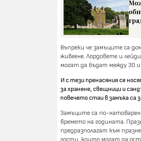
Мож
оби
гра
Въпреки че замъците са дом
живеене. Лордовете и лейд
могат да бъдат между 30 и 
И с тези пренасяния се нося
за хранене, свещници и санд
повечето стаи в замъка са з
Замъците са по-натоварен
времето на годината. Праз
предразполагат към празне
гости, които могат да ост