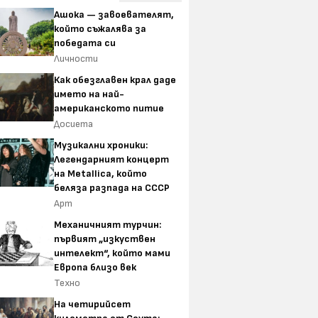
Ашока — завоевателят,
който съжалява за
победата си
Личности
Как обезглавен крал даде
името на най-
американското питие
Досиета
Музикални хроники:
Легендарният концерт
на Metallica, който
беляза разпада на СССР
Арт
Механичният турчин:
първият „изкуствен
интелект“, който мами
Европа близо век
Техно
На четирийсет