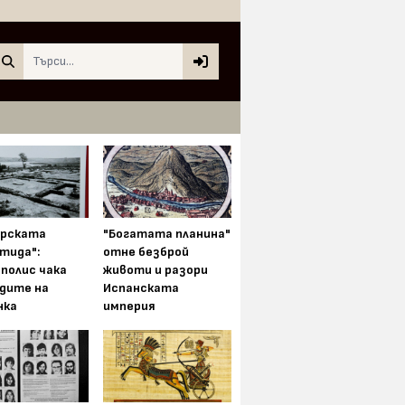
Search
арската
"Богатата планина"
тида":
отне безброй
полис чака
животи и разори
одите на
Испанската
нка
империя