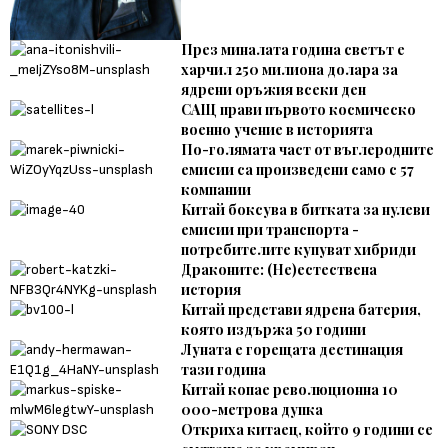
През миналата година светът е
харчил 250 милиона долара за
ядрени оръжия всеки ден
САЩ прави първото космическо
военно учение в историята
По-голямата част от въглеродните
емисии са произведени само с 57
компании
Китай боксува в битката за нулеви
емисии при транспорта -
потребителите купуват хибриди
Драконите: (Не)естествена
история
Китай представи ядрена батерия,
която издържа 50 години
Луната е горещата дестинация
тази година
Китай копае революционна 10
000-метрова дупка
Откриха китаец, който 9 години се