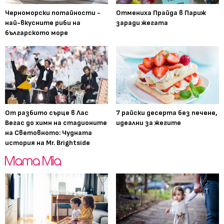
Черноморски потайности -
Отмениха Прайда в Париж
най-вкусните риби на
заради жегата
българското море
От разбито сърце в Лас
7 райски десерта без печене,
Вегас до химн на стадионите
идеални за жегите
на Световното: Чудната
история на Mr. Brightside