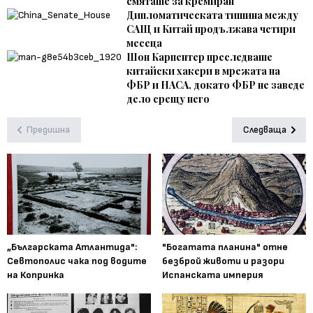
смяташе за кремиран
Дипломатическата тишина между
САЩ и Китай продължава четири
месеца
Шон Карпентер преследваше
китайски хакери в мрежата на
ФБР и НАСА, докато ФБР не заведе
дело срещу него
Предишна
Следваща
„Българската Атлантида":
"Богатата планина" отне
Севтополис чака под водите
безброй животи и разори
на Копринка
Испанската империя