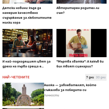
Детски новини: къде да
Авторитарен родител ли
намерим качествено
съм?
съдържание за любопитните
малки хора
И най-подходящият цвят за
"Мъртва хватка": А какъв би
дреха на първа среща е...
бил твоят сценарии?
НАЙ-ЧЕТЕНИТЕ
7 дни
30 дни
Ашока — завоевателят, който
съжалява за победата си
Личности