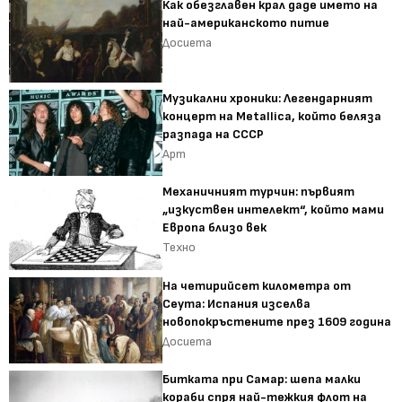
Как обезглавен крал даде името на
най-американското питие
Досиета
Музикални хроники: Легендарният
концерт на Metallica, който беляза
разпада на СССР
Арт
Механичният турчин: първият
„изкуствен интелект“, който мами
Европа близо век
Техно
На четирийсет километра от
Сеута: Испания изселва
новопокръстените през 1609 година
Досиета
Битката при Самар: шепа малки
кораби спря най-тежкия флот на