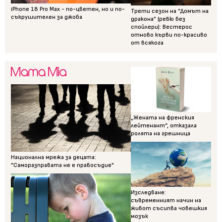
iPhone 18 Pro Max - по-цветен, но и по-
Трети сезон на “Домът на
съкрушителен за джоба
дракона” (ревю без
спойлери): Вестерос
отново кърви по-красиво
от всякога
„Жената на френския
лейтенант“, отказала
ролята на грешница
Национална мрежа за децата:
"Саморазправата не е правосъдие"
Изследване:
съвременният начин на
живот съсипва човешкия
мозък