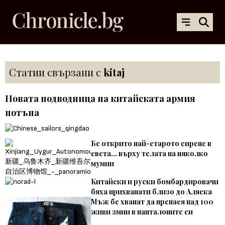
Статии свързани с
kitaj
Новата подводница на китайската армия
потъна
Бе открито най-старото сирене в
света... върху телата на няколко
мумии
Китайски и руски бомбардировачи
бяха прихванати близо до Аляска
Мъж бе хванат да пренася над 100
живи змии в панталоните си