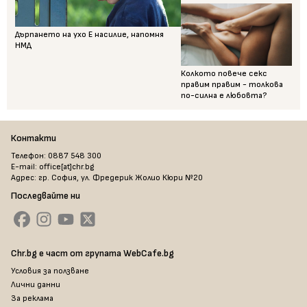
Дърпането на ухо Е насилие, напомня
НМД
Колкото повече секс
правим правим - толкова
по-силна е любовта?
Контакти
Телефон: 0887 548 300
E-mail: office[at]chr.bg
Адрес: гр. София, ул. Фредерик Жолио Кюри №20
Последвайте ни
Chr.bg е част от групата WebCafe.bg
Условия за ползване
Лични данни
За реклама