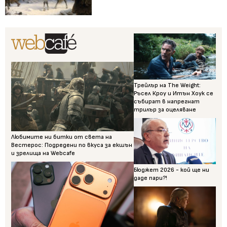
Трейлър на The Weight:
Ръсел Кроу и Итън Хоук се
събират в напрегнат
трилър за оцеляване
Любимите ни битки от света на
Вестерос: Подредени по вкуса за екшън
и зрелища на Webcafe
Бюджет 2026 - кой ще ни
даде пари?!