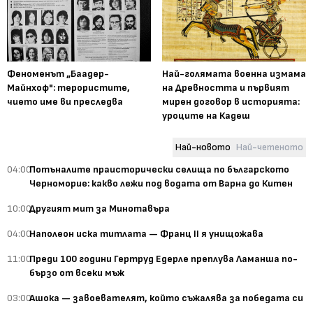
Феноменът „Баадер-
Най-голямата военна измама
Майнхоф": терористите,
на Древността и първият
чието име ви преследва
мирен договор в историята:
уроците на Кадеш
Най-новото
Най-четеното
04:00
Потъналите праисторически селища по българското
Черноморие: какво лежи под водата от Варна до Китен
10:00
Другият мит за Минотавъра
04:00
Наполеон иска титлата — Франц II я унищожава
11:00
Преди 100 години Гертруд Едерле преплува Ламанша по-
бързо от всеки мъж
03:00
Ашока — завоевателят, който съжалява за победата си