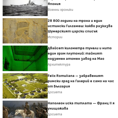
Япония
Военни хроники
28 800 години на трона и един
истински Гилгамеш: какво разказва
Шумерският царски списък
Истории
Двайсет километра тунели и нито
един грам плутоний: тайният
подземен атомен завод на Мао
Архитектура
Felix Romuliana – забравеният
римски град на Галерий е само на час
от България
Досиета
Наполеон иска титлата — Франц II я
унищожава
Досиета