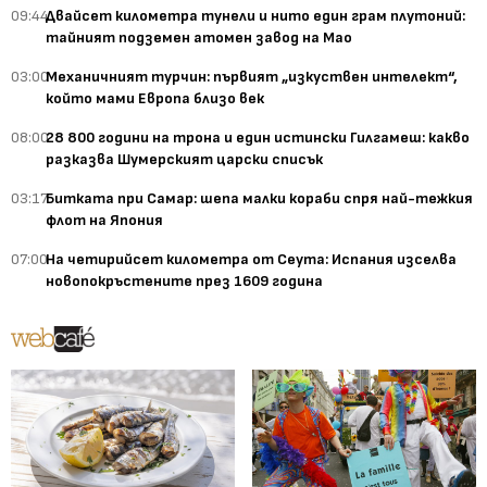
09:44
Двайсет километра тунели и нито един грам плутоний:
тайният подземен атомен завод на Мао
03:00
Механичният турчин: първият „изкуствен интелект“,
който мами Европа близо век
08:00
28 800 години на трона и един истински Гилгамеш: какво
разказва Шумерският царски списък
03:17
Битката при Самар: шепа малки кораби спря най-тежкия
флот на Япония
07:00
На четирийсет километра от Сеута: Испания изселва
новопокръстените през 1609 година