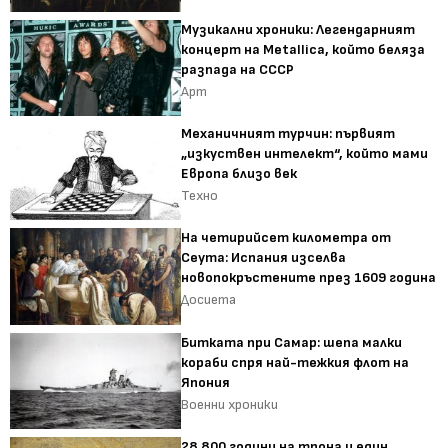
Музикални хроники: Легендарният
концерт на Metallica, който беляза
разпада на СССР
Арт
Механичният турчин: първият
„изкуствен интелект“, който мами
Европа близо век
Техно
На четирийсет километра от
Сеута: Испания изселва
новопокръстените през 1609 година
Досиета
Битката при Самар: шепа малки
кораби спря най-тежкия флот на
Япония
Военни хроники
28 800 години на трона и един