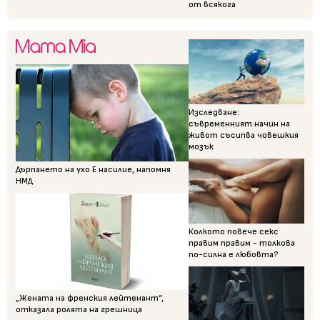
от всякога
Изследване:
съвременният начин на
живот съсипва човешкия
мозък
Дърпането на ухо Е насилие, напомня
НМД
Колкото повече секс
правим правим - толкова
по-силна е любовта?
„Жената на френския лейтенант“,
отказала ролята на грешница