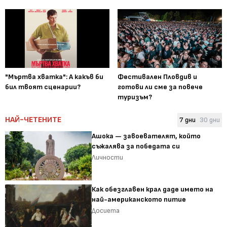
"Мъртва хватка": А какъв би
Фестивален Пловдив и
бил твоят сценарии?
готови ли сме за повече
туризъм?
НАЙ-ЧЕТЕНИТЕ
7 дни
30 дни
Ашока — завоевателят, който
съжалява за победата си
Личности
Как обезглавен крал даде името на
най-американското питие
Досиета