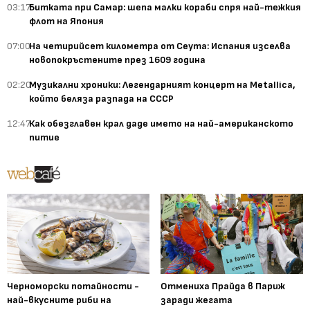
03:17
Битката при Самар: шепа малки кораби спря най-тежкия
флот на Япония
07:00
На четирийсет километра от Сеута: Испания изселва
новопокръстените през 1609 година
02:20
Музикални хроники: Легендарният концерт на Metallica,
който беляза разпада на СССР
12:47
Как обезглавен крал даде името на най-американското
питие
Черноморски потайности -
Отмениха Прайда в Париж
най-вкусните риби на
заради жегата