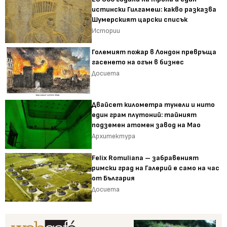
истински Гилгамеш: какво разказва
Шумерският царски списък
Истории
Големият пожар в Лондон превръща
гасенето на огън в бизнес
Досиета
Двайсет километра тунели и нито
един грам плутоний: тайният
подземен атомен завод на Мао
Архитектура
Felix Romuliana – забравеният
римски град на Галерий е само на час
от България
Досиета