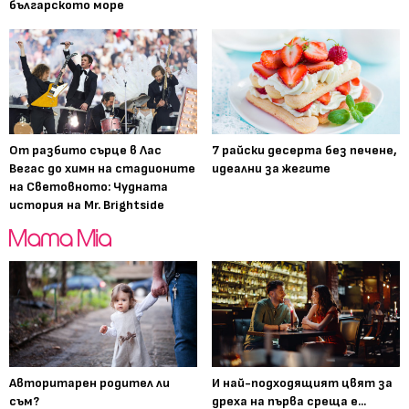
българското море
От разбито сърце в Лас
7 райски десерта без печене,
Вегас до химн на стадионите
идеални за жегите
на Световното: Чудната
история на Mr. Brightside
Авторитарен родител ли
И най-подходящият цвят за
съм?
дреха на първа среща е...