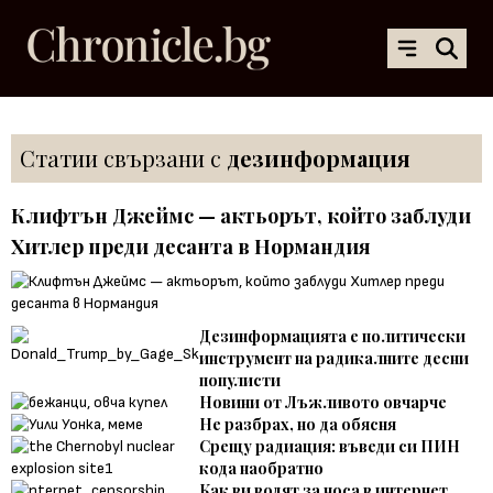
Статии свързани с
дезинформация
Клифтън Джеймс — актьорът, който заблуди
Хитлер преди десанта в Нормандия
Дезинформацията е политически
инструмент на радикалните десни
популисти
Новини от Лъжливото овчарче
Не разбрах, но да обясня
Срещу радиация: въведи си ПИН
кода наобратно
Как ви водят за носа в интернет