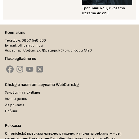
Тропични нощи: когато
жегата не спи
Контакти
Телефон: 0887 548 300
E-mail: office[at]chr.bg
Адрес: гр. София, ул. Фредерик Жолио Кюри №20
Последвайте ни
Chr.bg е част от групата WebCafe.bg
Условия за ползване
Лични данни
За реклама
Новини
Реклама
Chronicle.bg предлага напълно различни начини за реклама – чрез
стандартни банери, иновативни формати, спонсорство на