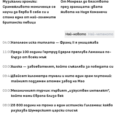
Музикални хроники:
От Монреал до бягството
Срамежливото момиченце се
през границата: двата
научи да вярва в себе си и
живота на Надя Команечи
стана една от най-големите
британски певици
Най-новото
Най-четеното
04:00
Наполеон иска титлата — Франц II я унищожава
11:00
Преди 100 години Гертруд Едерле преплува Ламанша по-
бързо от всеки мъж
03:00
Ашока — завоевателят, който съжалява за победата си
09:44
Двайсет километра тунели и нито един грам плутоний:
тайният подземен атомен завод на Мао
03:00
Механичният турчин: първият „изкуствен интелект“,
който мами Европа близо век
08:00
28 800 години на трона и един истински Гилгамеш: какво
разказва Шумерският царски списък