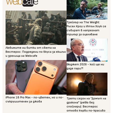
Трейлър на The Weight:
Ръсел Кроу и Итън Хоук се
събират в напрегнат
трилър за оцеляване
Любимите ни битки от света на
Вестерос: Подредени по вкуса за екшън
и зрелища на Webcafe
Бюджет 2026 - кой ще ни
даде пари?!
iPhone 18 Pro Max - по-цветен, но и по-
Трети сезон на “Домът на
съкрушителен за джоба
дракона” (ревю без
спойлери): Вестерос
отново кърви по-красиво