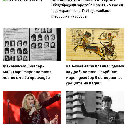
Обезобразени трупове и жени, които си
"гримират" рани. Главозамайващи
теории на заговора.
Феноменът „Баадер-
Най-голямата военна измама
Майнхоф": терористите,
на Древността и първият
чието име ви преследва
мирен договор в историята:
уроците на Кадеш