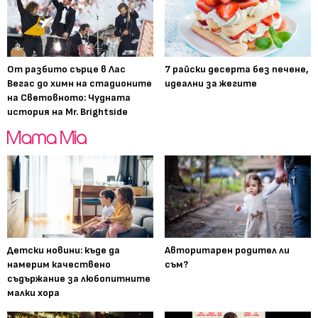
От разбито сърце в Лас
7 райски десерта без печене,
Вегас до химн на стадионите
идеални за жегите
на Световното: Чудната
история на Mr. Brightside
Детски новини: къде да
Авторитарен родител ли
намерим качествено
съм?
съдържание за любопитните
малки хора