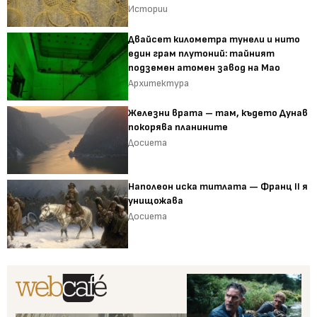
Истории
Двайсет километра тунели и нито
един грам плутоний: тайният
подземен атомен завод на Мао
Архитектура
Железни врата – там, където Дунав
покорява планините
Досиета
Наполеон иска титлата — Франц II я
унищожава
Досиета