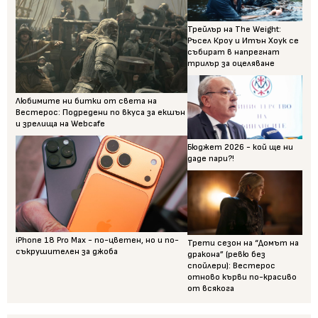
Трейлър на The Weight:
Ръсел Кроу и Итън Хоук се
събират в напрегнат
трилър за оцеляване
Любимите ни битки от света на
Вестерос: Подредени по вкуса за екшън
и зрелища на Webcafe
Бюджет 2026 - кой ще ни
даде пари?!
iPhone 18 Pro Max - по-цветен, но и по-
Трети сезон на “Домът на
съкрушителен за джоба
дракона” (ревю без
спойлери): Вестерос
отново кърви по-красиво
от всякога