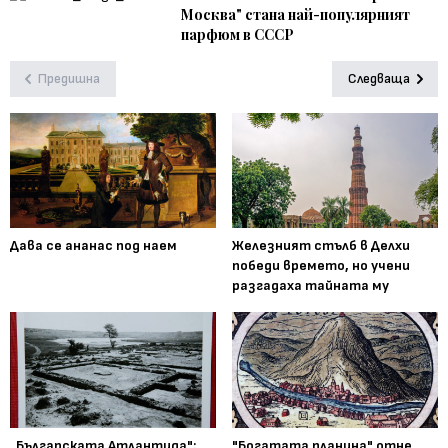
Москва" стана най-популярният
парфюм в СССР
Предишна
Следваща
Дава се ананас под наем
Железният стълб в Делхи
победи времето, но учени
разгадаха тайната му
„Българската Атлантида":
"Богатата планина" отне