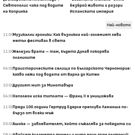
Севтополис чака под водите
безброй животи и разори
на Копринка
Испанската империя
Най-новото
11:00
Музикални хроники: Как възникна най-големият хеви
метъл фестивал в света
11:00
Железни врата – там, където Дунав покорява
планините
04:00
Праисторическите селища по българското Черноморие:
какво лежи под водата от Варна до Китен
10:00
Другият мит за Минотавъра
04:00
Наполеон иска титлата — Франц II я унищожава
11:00
Преди 100 години Гертруд Едерле преплува Ламанша по-
бързо от всеки мъж
03:00
Ашока — завоевателят, който съжалява за победата си
09:44
Двайсет километра тунели и нито един грам плутоний: