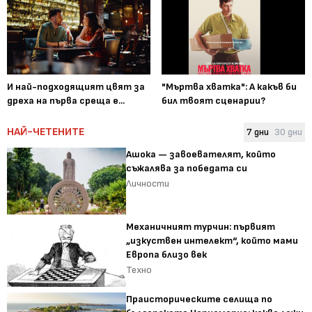
И най-подходящият цвят за
"Мъртва хватка": А какъв би
дреха на първа среща е...
бил твоят сценарии?
НАЙ-ЧЕТЕНИТЕ
7 дни
30 дни
Ашока — завоевателят, който
съжалява за победата си
Личности
Механичният турчин: първият
„изкуствен интелект“, който мами
Европа близо век
Техно
Праисторическите селища по