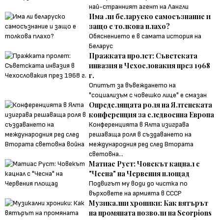
най-странният агент на Лангли
Има ли беларуско самосъзнание и
защо е толкова плахо?
Обяснението е в самата история на
Беларус
Пражката пролет: Съветската
инвазия в Чехословакия през 1968
г.
Опитът за въвеждането на
"социализъм с човешко лице" е смазан
Определящата роля на Ялтенската
конференция за следвоенна Европа
Конференцията в Ялта изиграва
решаваща роля в създаването на
международния ред след Втората
световна...
Матиас Руст: Човекът кацнал с
"Чесна" на Червения площад
Подвигът му води до чистка по
върховете на армията в СССР
Музикални хроники: Как вятърът
на промяната позволи на Scorpions