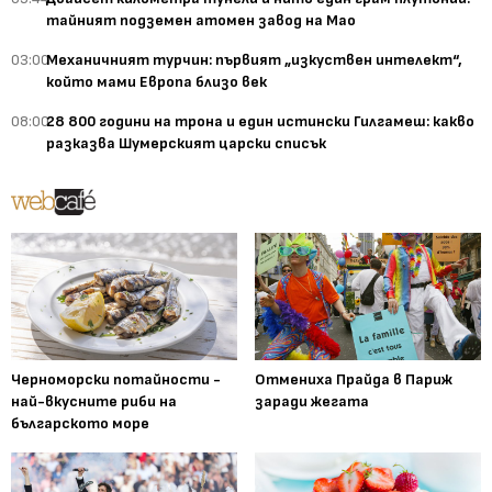
тайният подземен атомен завод на Мао
03:00
Механичният турчин: първият „изкуствен интелект“,
който мами Европа близо век
08:00
28 800 години на трона и един истински Гилгамеш: какво
разказва Шумерският царски списък
Черноморски потайности -
Отмениха Прайда в Париж
най-вкусните риби на
заради жегата
българското море