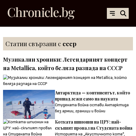
Статии свързани с
ссср
Музикални хроники: Легендарният концерт
на Metallica, който беляза разпада на СССР
Антарктида — континентът, който
принадлежи само на науката
Студената война остави Антарктида
без армии, граници и войни
Котката шпионин на ЦРУ: най-
скъпият провал на Студената война
Историята на „Акустичното коте",