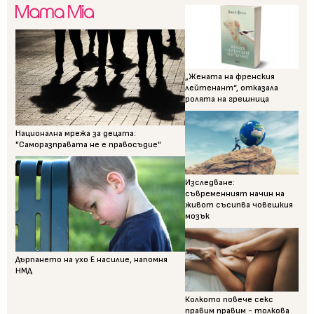
„Жената на френския
лейтенант“, отказала
ролята на грешница
Национална мрежа за децата:
"Саморазправата не е правосъдие"
Изследване:
съвременният начин на
живот съсипва човешкия
мозък
Дърпането на ухо Е насилие, напомня
НМД
Колкото повече секс
правим правим - толкова