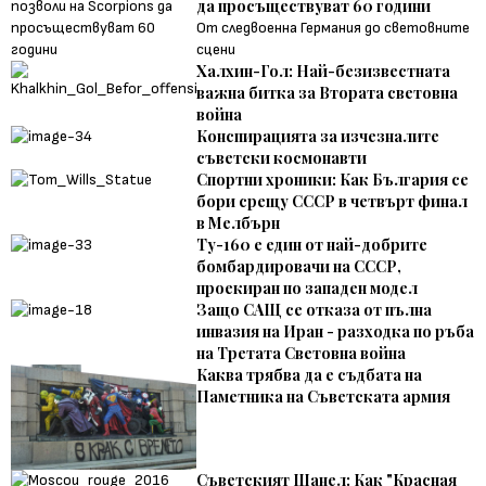
да просъществуват 60 години
От следвоенна Германия до световните
сцени
Халхин-Гол: Най-безизвестната
важна битка за Втората световна
война
Конспирацията за изчезналите
съветски космонавти
Спортни хроники: Как България се
бори срещу СССР в четвърт финал
в Мелбърн
Ту-160 е един от най-добрите
бомбардировачи на СССР,
проекиран по западен модел
Защо САЩ се отказа от пълна
инвазия на Иран - разходка по ръба
на Третата Световна война
Каква трябва да е съдбата на
Паметника на Съветската армия
Съветският Шанел: Как "Красная