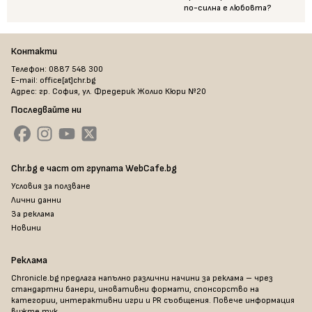
по-силна е любовта?
Контакти
Телефон: 0887 548 300
E-mail: office[at]chr.bg
Адрес: гр. София, ул. Фредерик Жолио Кюри №20
Последвайте ни
Chr.bg е част от групата WebCafe.bg
Условия за ползване
Лични данни
За реклама
Новини
Реклама
Chronicle.bg предлага напълно различни начини за реклама – чрез
стандартни банери, иновативни формати, спонсорство на
категории, интерактивни игри и PR съобщения. Повече информация
вижте тук
.