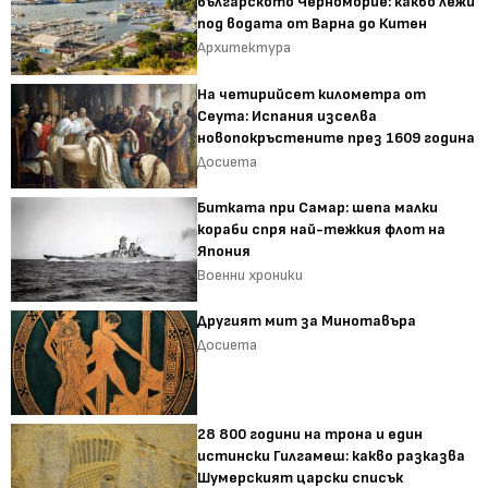
българското Черноморие: какво лежи
под водата от Варна до Китен
Архитектура
На четирийсет километра от
Сеута: Испания изселва
новопокръстените през 1609 година
Досиета
Битката при Самар: шепа малки
кораби спря най-тежкия флот на
Япония
Военни хроники
Другият мит за Минотавъра
Досиета
28 800 години на трона и един
истински Гилгамеш: какво разказва
Шумерският царски списък