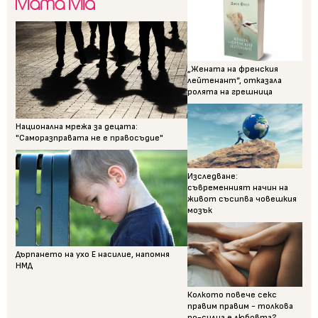
„Жената на френския
лейтенант“, отказала
ролята на грешница
Национална мрежа за децата:
"Саморазправата не е правосъдие"
Изследване:
съвременният начин на
живот съсипва човешкия
мозък
Дърпането на ухо Е насилие, напомня
НМД
Колкото повече секс
правим правим - толкова
по-силна е любовта?