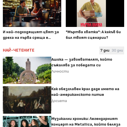
И най-подходящият цвят за
"Мъртва хватка": А какъв би
дреха на първа среща е...
бил твоят сценарии?
НАЙ-ЧЕТЕНИТЕ
7 дни
30 дни
Ашока — завоевателят, който
съжалява за победата си
Личности
Как обезглавен крал даде името на
най-американското питие
Досиета
Музикални хроники: Легендарният
концерт на Metallica, който беляза