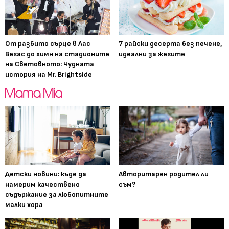
От разбито сърце в Лас
7 райски десерта без печене,
Вегас до химн на стадионите
идеални за жегите
на Световното: Чудната
история на Mr. Brightside
Детски новини: къде да
Авторитарен родител ли
намерим качествено
съм?
съдържание за любопитните
малки хора