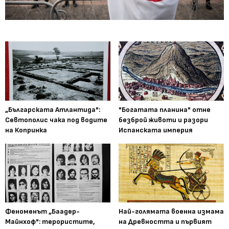
„Българската Атлантида":
"Богатата планина" отне
Севтополис чака под водите
безброй животи и разори
на Копринка
Испанската империя
Феноменът „Баадер-
Най-голямата военна измама
Майнхоф": терористите,
на Древността и първият