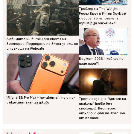
Трейлър на The Weight:
Ръсел Кроу и Итън Хоук се
събират в напрегнат
трилър за оцеляване
Любимите ни битки от света на
Вестерос: Подредени по вкуса за екшън
и зрелища на Webcafe
Бюджет 2026 - кой ще ни
даде пари?!
iPhone 18 Pro Max - по-цветен, но и по-
Трети сезон на “Домът на
съкрушителен за джоба
дракона” (ревю без
спойлери): Вестерос
отново кърви по-красиво
от всякога