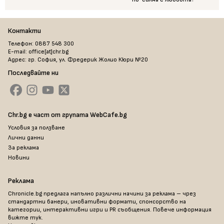
Контакти
Телефон: 0887 548 300
E-mail: office[at]chr.bg
Адрес: гр. София, ул. Фредерик Жолио Кюри №20
Последвайте ни
Chr.bg е част от групата WebCafe.bg
Условия за ползване
Лични данни
За реклама
Новини
Реклама
Chronicle.bg предлага напълно различни начини за реклама – чрез
стандартни банери, иновативни формати, спонсорство на
категории, интерактивни игри и PR съобщения. Повече информация
вижте тук
.