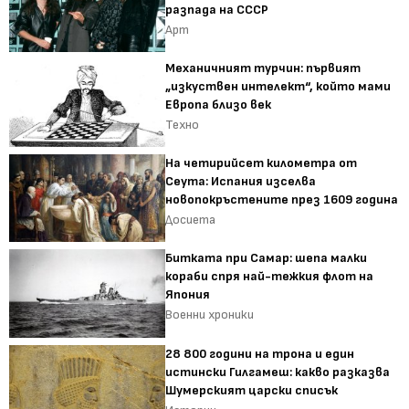
разпада на СССР
Арт
Механичният турчин: първият
„изкуствен интелект“, който мами
Европа близо век
Техно
На четирийсет километра от
Сеута: Испания изселва
новопокръстените през 1609 година
Досиета
Битката при Самар: шепа малки
кораби спря най-тежкия флот на
Япония
Военни хроники
28 800 години на трона и един
истински Гилгамеш: какво разказва
Шумерският царски списък