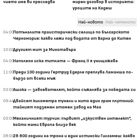
чието име ви преследва
мирен договор в историята:
уроците на Кадеш
Най-новото
Най-четеното
04:00
Потъналите праисторически селища по българското
Черноморие: какво лежи под водата от Варна до Китен
10:00
Другият мит за Минотавъра
04:00
Наполеон иска титлата — Франц II я унищожава
11:00
Преди 100 години Гертруд Едерле преплува Ламанша по-
бързо от всеки мъж
03:00
Ашока — завоевателят, който съжалява за победата си
09:44
Двайсет километра тунели и нито един грам плутоний:
тайният подземен атомен завод на Мао
03:00
Механичният турчин: първият „изкуствен интелект“,
който мами Европа близо век
08:00
28 800 години на трона и един истински Гилгамеш: какво