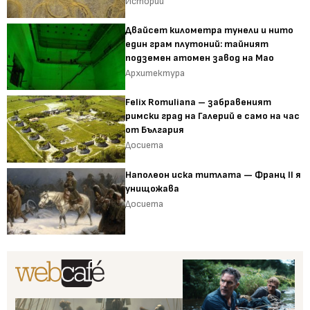
Истории
Двайсет километра тунели и нито
един грам плутоний: тайният
подземен атомен завод на Мао
Архитектура
Felix Romuliana – забравеният
римски град на Галерий е само на час
от България
Досиета
Наполеон иска титлата — Франц II я
унищожава
Досиета