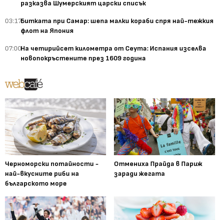
разказва Шумерският царски списък
03:17
Битката при Самар: шепа малки кораби спря най-тежкия
флот на Япония
07:00
На четирийсет километра от Сеута: Испания изселва
новопокръстените през 1609 година
Черноморски потайности -
Отмениха Прайда в Париж
най-вкусните риби на
заради жегата
българското море