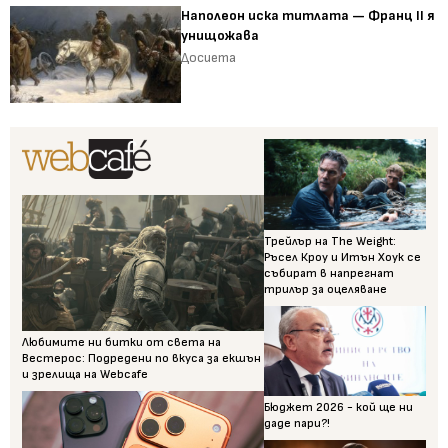
Наполеон иска титлата — Франц II я
унищожава
Досиета
Трейлър на The Weight:
Ръсел Кроу и Итън Хоук се
събират в напрегнат
трилър за оцеляване
Любимите ни битки от света на
Вестерос: Подредени по вкуса за екшън
и зрелища на Webcafe
Бюджет 2026 - кой ще ни
даде пари?!