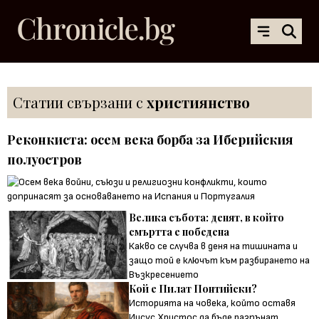
Статии свързани с
християнство
Реконкиста: осем века борба за Иберийския
полуостров
Велика събота: денят, в който
смъртта е победена
Какво се случва в деня на тишината и
защо той е ключът към разбирането на
Възкресението
Кой е Пилат Понтийски?
Историята на човека, който оставя
Иисус Христос да бъде разпънат