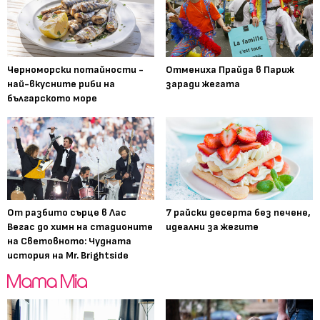
Черноморски потайности -
Отмениха Прайда в Париж
най-вкусните риби на
заради жегата
българското море
От разбито сърце в Лас
7 райски десерта без печене,
Вегас до химн на стадионите
идеални за жегите
на Световното: Чудната
история на Mr. Brightside