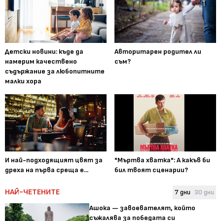
Детски новини: къде да
Авторитарен родител ли
намерим качествено
съм?
съдържание за любопитните
малки хора
И най-подходящият цвят за
"Мъртва хватка": А какъв би
дреха на първа среща е...
бил твоят сценарии?
НАЙ-ЧЕТЕНИТЕ
7 дни
30 дни
Ашока — завоевателят, който
съжалява за победата си