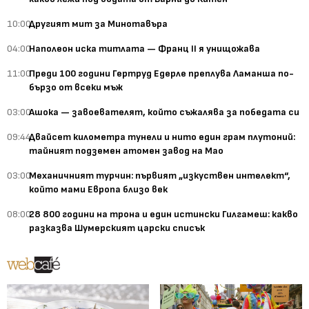
10:00
Другият мит за Минотавъра
04:00
Наполеон иска титлата — Франц II я унищожава
11:00
Преди 100 години Гертруд Едерле преплува Ламанша по-
бързо от всеки мъж
03:00
Ашока — завоевателят, който съжалява за победата си
09:44
Двайсет километра тунели и нито един грам плутоний:
тайният подземен атомен завод на Мао
03:00
Механичният турчин: първият „изкуствен интелект“,
който мами Европа близо век
08:00
28 800 години на трона и един истински Гилгамеш: какво
разказва Шумерският царски списък