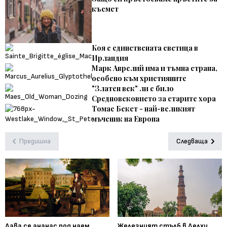
късмет
Коя е единствената светица в
Ирландия
Марк Аврелий има и тъмна страна,
особено към християните
"Златен век" ли е било
Средновековието за старите хора
Томас Бекет - най-великият
мъченик на Европа
Предишна
Следваща
Дава се ананас под наем
Железният стълб в Делхи