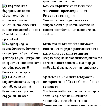
кръстоносните походи
Кои са първите християнски
мъченици, преследвани от
Римската империя
Смъртта им е възприемана като
свидетелство за истинността на
християнството. Рим никога преди
това н...
Битката на Милвийския мост,
която затвърди християнството
като универсална религия
След период на нестабилност, битката
се превръща в решаващ фактор за
утвърждаване на християнството...
Храмът на Божията мъдрост -
историята на "Света София" през
вековете
Символът на Византийската империя
остава една от най-важните
постройки, създавани някога
Защо си кръстосваме пръстите за