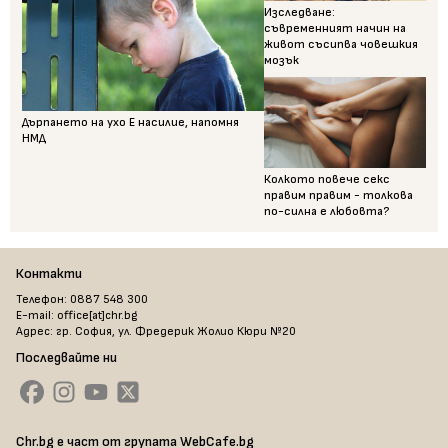
Изследване:
съвременният начин на
живот съсипва човешкия
мозък
Дърпането на ухо Е насилие, напомня
НМД
Колкото повече секс
правим правим - толкова
по-силна е любовта?
Контакти
Телефон: 0887 548 300
E-mail: office[at]chr.bg
Адрес: гр. София, ул. Фредерик Жолио Кюри №20
Последвайте ни
Chr.bg е част от групата WebCafe.bg