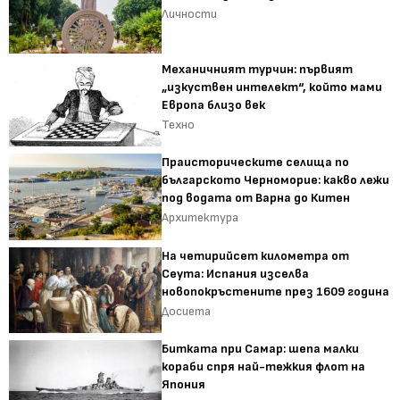
Личности
Механичният турчин: първият
„изкуствен интелект“, който мами
Европа близо век
Техно
Праисторическите селища по
българското Черноморие: какво лежи
под водата от Варна до Китен
Архитектура
На четирийсет километра от
Сеута: Испания изселва
новопокръстените през 1609 година
Досиета
Битката при Самар: шепа малки
кораби спря най-тежкия флот на
Япония