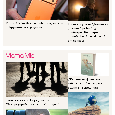
iPhone 18 Pro Max - по-цветен, но и по-
Трети сезон на “Домът на
съкрушителен за джоба
дракона” (ревю без
спойлери): Вестерос
отново кърви по-красиво
от всякога
„Жената на френския
лейтенант“, отказала
ролята на грешница
Национална мрежа за децата:
"Саморазправата не е правосъдие"