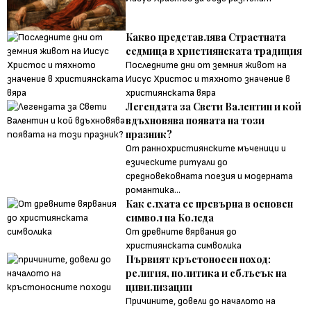
Какво представлява Страстната
седмица в християнската традиция
Последните дни от земния живот на
Иисус Христос и тяхното значение в
християнската вяра
Легендата за Свети Валентин и кой
вдъхновява появата на този
празник?
От раннохристиянските мъченици и
езическите ритуали до
средновековната поезия и модерната
романтика...
Как елхата се превърна в основен
символ на Коледа
От древните вярвания до
християнската символика
Първият кръстоносен поход:
религия, политика и сблъсък на
цивилизации
Причините, довели до началото на