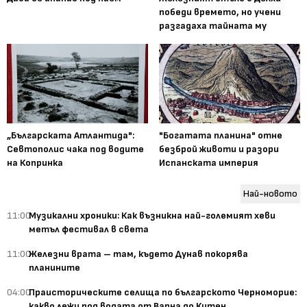
победи времето, но учени
разгадаха тайната му
„Българската Атлантида":
"Богатата планина" отне
Севтополис чака под водите
безброй животи и разори
на Копринка
Испанската империя
Най-новото
11:00
Музикални хроники: Как възникна най-големият хеви
метъл фестивал в света
11:00
Железни врата – там, където Дунав покорява
планините
04:00
Праисторическите селища по българското Черноморие:
какво лежи под водата от Варна до Китен