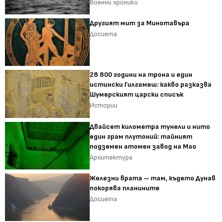
Военни хроники
Другият мит за Минотавъра
Досиета
28 800 години на трона и един
истински Гилгамеш: какво разказва
Шумерският царски списък
Истории
Двайсет километра тунели и нито
един грам плутоний: тайният
подземен атомен завод на Мао
Архитектура
Железни врата – там, където Дунав
покорява планините
Досиета