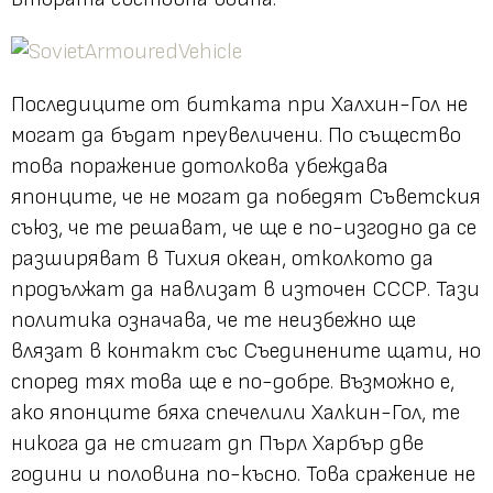
Последиците от битката при Халхин-Гол не
могат да бъдат преувеличени. По същество
това поражение дотолкова убеждава
японците, че не могат да победят Съветския
съюз, че те решават, че ще е по-изгодно да се
разширяват в Тихия океан, отколкото да
продължат да навлизат в източен СССР. Тази
политика означава, че те неизбежно ще
влязат в контакт със Съединените щати, но
според тях това ще е по-добре. Възможно е,
ако японците бяха спечелили Халкин-Гол, те
никога да не стигат дп Пърл Харбър две
години и половина по-късно. Това сражение не