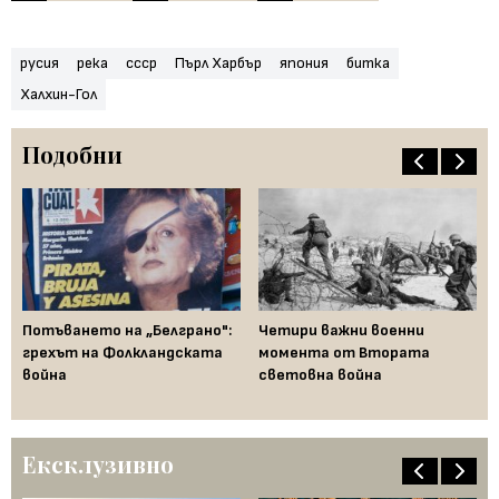
русия
река
ссср
Пърл Харбър
япония
битка
Халхин-Гол
Подобни
Потъването на „Белграно":
Четири важни военни
Би
грехът на Фолкландската
момента от Втората
по
ьо
война
световна война
вр
гр
Ексклузивно