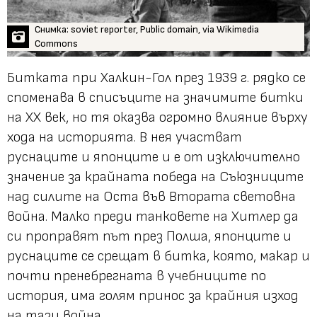
Снимка: soviet reporter, Public domain, via Wikimedia
Commons
Битката при Халкин-Гол през 1939 г. рядко се
споменава в списъците на значимите битки
на XX век, но тя оказва огромно влияние върху
хода на историята. В нея участват
руснаците и японците и е от изключително
значение за крайната победа на Съюзниците
над силите на Оста във Втората световна
война. Малко преди танковете на Хитлер да
си проправят път през Полша, японците и
руснаците се срещат в битка, която, макар и
почти пренебрегната в учебниците по
история, има голям принос за крайния изход
на тази война.