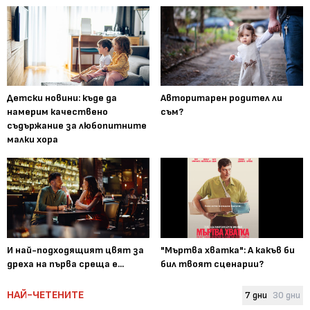
Детски новини: къде да
Авторитарен родител ли
намерим качествено
съм?
съдържание за любопитните
малки хора
И най-подходящият цвят за
"Мъртва хватка": А какъв би
дреха на първа среща е...
бил твоят сценарии?
НАЙ-ЧЕТЕНИТЕ
7 дни
30 дни