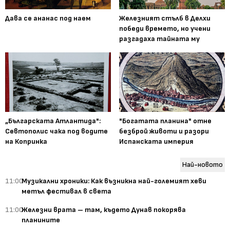
Дава се ананас под наем
Железният стълб в Делхи
победи времето, но учени
разгадаха тайната му
„Българската Атлантида":
"Богатата планина" отне
Севтополис чака под водите
безброй животи и разори
на Копринка
Испанската империя
Най-новото
11:00
Музикални хроники: Как възникна най-големият хеви
метъл фестивал в света
11:00
Железни врата – там, където Дунав покорява
планините