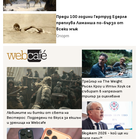
Преди 100 години Гертруд Едерле
преплува Ламанша по-бързо от
всеки мъж
Спорт
Трейлър на The Weight:
Ръсел Кроу и Итън Хоук се
събират в напрегнат
трилър за оцеляване
Любимите ни битки от света на
Вестерос: Подредени по вкуса за екшън
и зрелища на Webcafe
Бюджет 2026 - кой ще ни
даде пари?!