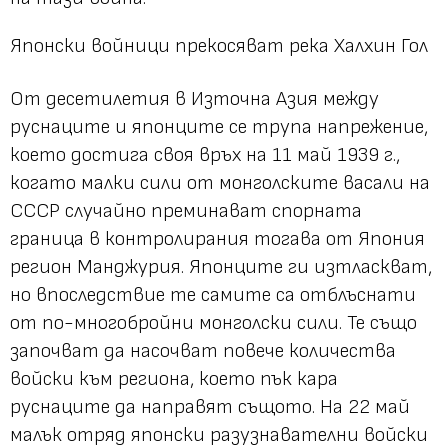
Японски войници прекосяват река Халхин Гол
Oт десетилетия в Източна Азия между
руснаците и японците се трупa напрежение,
което достига своя връх на 11 май 1939 г.,
когато малки сили от монголските васали на
СССР случайно преминават спорната
граница в контролирания тогава от Япония
регион Манджурия. Японците ги изтласкват,
но впоследствие те самите са отблъснати
от по-многобройни монголски сили. Те също
започват да насочват повече количества
войски към региона, което пък кара
руснаците да направят същото. На 22 май
малък отряд японски разузнавателни войски