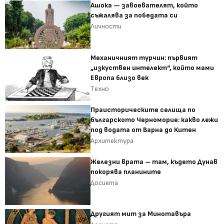
Ашока — завоевателят, който
съжалява за победата си
Личности
Механичният турчин: първият
„изкуствен интелект“, който мами
Европа близо век
Техно
Праисторическите селища по
българското Черноморие: какво лежи
под водата от Варна до Китен
Архитектура
Железни врата – там, където Дунав
покорява планините
Досиета
Другият мит за Минотавъра