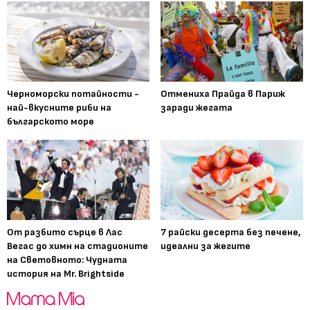
Черноморски потайности -
Отмениха Прайда в Париж
най-вкусните риби на
заради жегата
българското море
От разбито сърце в Лас
7 райски десерта без печене,
Вегас до химн на стадионите
идеални за жегите
на Световното: Чудната
история на Mr. Brightside