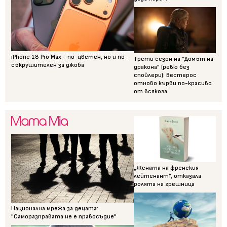
iPhone 18 Pro Max - по-цветен, но и по-
Трети сезон на “Домът на
съкрушителен за джоба
дракона” (ревю без
спойлери): Вестерос
отново кърви по-красиво
от всякога
„Жената на френския
лейтенант“, отказала
ролята на грешница
Национална мрежа за децата:
"Саморазправата не е правосъдие"