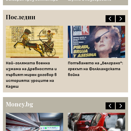
Последни
Най-голямата военна
Потъването на „Белграно":
Ко
измама на Древността и
грехът на Фолкландската
Ки
първият мирен договор в
война
Та
историята: уроците на
ха
Кадеш
Money.bg