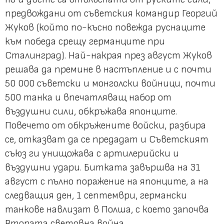
предвождани от съветския командир Георгий
Жуков (който по-късно повежда руснаците
към победа срещу германците при
Сталинград). Най-накрая през август Жуков
решава да премине в настъпление и с почти
50 000 съветски и монголски войници, почти
500 танка и впечатляващ набор от
въздушни сили, обкръжава японците.
Повечето от обкръжените войски, разбира
се, отказват да се предадат и Съветският
съюз ги унищожава с артилерийски и
въздушни удари. Битката завършва на 31
август с пълно поражение на японците, а на
следващия ден, 1 септември, германски
танкове навлизат в Полша, с което започва
Втората световна война.