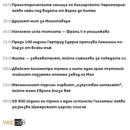
04:00
Праисторическите селища по българското Черноморие:
какво лежи под водата от Варна до Китен
10:00
Другият мит за Минотавъра
04:00
Наполеон иска титлата — Франц II я унищожава
11:00
Преди 100 години Гертруд Едерле преплува Ламанша по-
бързо от всеки мъж
03:00
Ашока — завоевателят, който съжалява за победата си
09:44
Двайсет километра тунели и нито един грам плутоний:
тайният подземен атомен завод на Мао
03:00
Механичният турчин: първият „изкуствен интелект“,
който мами Европа близо век
08:00
28 800 години на трона и един истински Гилгамеш: какво
разказва Шумерският царски списък