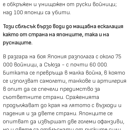
е обкръжен и унищожен от руски войници;
над 100 японци са убити.
Този сблъсък бързо води до мащабна ескалация
както от страна на японците, така и на
руснаците.
В разгара на боя Япония разполага с около 75
000 войници, а Съюза - с почти 60 000.
Битката се превръща в малка война, в която
се използват самолети, танкове и артилерия
в опит да се спечели предимство за
съответните страни. Сраженията
продължават до края на лятото с възходи и
падения и за двете страни. Японците се
опитват да извършат две големи офанзиви,
но и двете са отблъснати от руските сили,