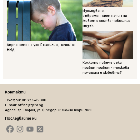
Изследване:
съвременният начин на
живот съсипва човешкия
мозък
Дърпането на ухо Е насилие, напомня
НМД
Колкото повече секс
правим правим - толкова
по-силна е любовта?
Контакти
Телефон: 0887 548 300
E-mail: office[at]chr.bg
Адрес: гр. София, ул. Фредерик Жолио Кюри №20
Последвайте ни